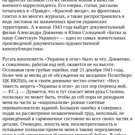
военного корреспондента. Его очерки, статьи, рассказы
печатались в «Правде», «Красной звезде», во фронтовых
газетах и во многих журналах, а также распространялись в
виде листовок на захваченных врагом украинских
территориях. А в конце 1943 года выйдет документальный
фильм Александра Довженко и Юлии Солнцевой «Битва за
нашу Советскую Украину» — одно из самых значительных
произведений документально-художественной
кинопублицистики.
Ругать киноповесть «Украина в огне» было за что. Довженко,
к сожалению, работая над ней, окажется не на высоте.
Осознавая свои грубые ошибки, ещё 21 декабря 1943 года,
более чем за месяц до её обсуждения на заседании Политбюро
ЦК ВКП(б), он в своём дневнике честно отметит: «Несу
тяжесть запрета «Украины в огне» до сих пор (перевод мой.
— Р.С.). — Думается, что и тут спасает меня рука Сталина,
поскольку не может быть, чтобы до сей поры не разодрали
меня на части за «национализм» разные газетные
перевыполнители заданий. Большую ошибку я совершил,
подав на рассмотрение незаконченный труд, неполный, не
приведённый в гармоничное состояние во всех своих частях и
деталях. Очевидно, леность моя, неосмотрительность и
потакание похвалам привели меня к такому неразумному
шагу в сей ответственный момент мировой бойни. Я забыл,