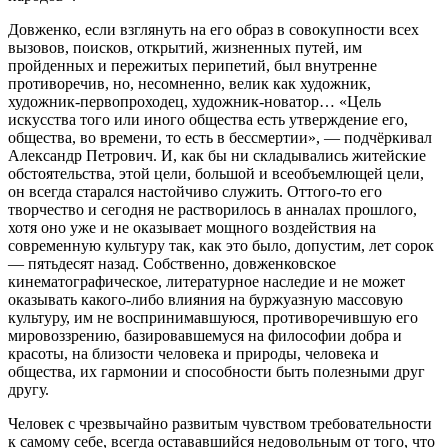
Довженко, если взглянуть на его образ в совокупности всех
вызовов, поисков, открытий, жизненных путей, им
пройденных и пережитых перипетий, был внутренне
противоречив, но, несомненно, велик как художник,
художник-первопроходец, художник-новатор… «Цель
искусства того или иного общества есть утверждение его,
общества, во времени, то есть в бессмертии», — подчёркивал
Александр Петрович. И, как бы ни складывались житейские
обстоятельства, этой цели, большой и всеобъемлющей цели,
он всегда старался настойчиво служить. Оттого-то его
творчество и сегодня не растворилось в анналах прошлого,
хотя оно уже и не оказывает мощного воздействия на
современную культуру так, как это было, допустим, лет сорок
— пятьдесят назад. Собственно, довженковское
кинематографическое, литературное наследие и не может
оказывать какого-либо влияния на буржуазную массовую
культуру, им не воспринимавшуюся, противоречившую его
мировоззрению, базировавшемуся на философии добра и
красоты, на близости человека и природы, человека и
общества, их гармонии и способности быть полезными друг
другу.
Человек с чрезвычайно развитым чувством требовательности
к самому себе, всегда остававшийся недовольным от того, что