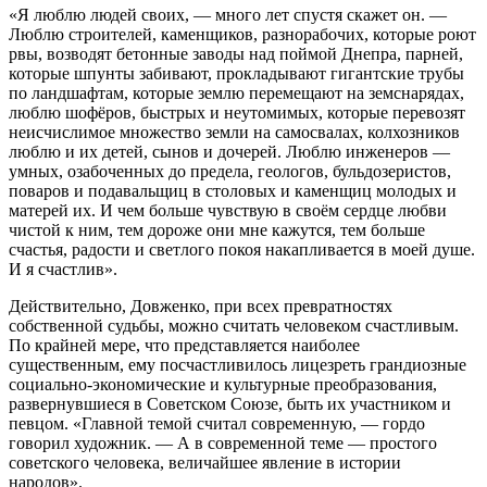
«Я люблю людей своих, — много лет спустя скажет он. —
Люблю строителей, каменщиков, разнорабочих, которые роют
рвы, возводят бетонные заводы над поймой Днепра, парней,
которые шпунты забивают, прокладывают гигантские трубы
по ландшафтам, которые землю перемещают на земснарядах,
люблю шофёров, быстрых и неутомимых, которые перевозят
неисчислимое множество земли на самосвалах, колхозников
люблю и их детей, сынов и дочерей. Люблю инженеров —
умных, озабоченных до предела, геологов, бульдозеристов,
поваров и подавальщиц в столовых и каменщиц молодых и
матерей их. И чем больше чувствую в своём сердце любви
чистой к ним, тем дороже они мне кажутся, тем больше
счастья, радости и светлого покоя накапливается в моей душе.
И я счастлив».
Действительно, Довженко, при всех превратностях
собственной судьбы, можно считать человеком счастливым.
По крайней мере, что представляется наиболее
существенным, ему посчастливилось лицезреть грандиозные
социально-экономические и культурные преобразования,
развернувшиеся в Советском Союзе, быть их участником и
певцом. «Главной темой считал современную, — гордо
говорил художник. — А в современной теме — простого
советского человека, величайшее явление в истории
народов».