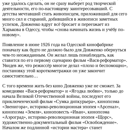
уже удалось сделать, он не сразу выберет род творческой
деятельности, его по-настоящему заинтересовавший. С
детства мечтавший стать живописцем, приложивший для сего
много сил и стараний, добившийся в живописи заметных
успехов, Довженко вдруг всё бросает и переезжает из
Харькова в Одессу, чтобы «снова начинать жизнь и учёбу по-
новому».
Появление в июне 1926 года на Одесской кинофабрике
поначалу как будто не должно было для Довженко обернуться
чем-то неожиданным. Он желал лишь понаблюдать, как
ставится по его первому сценарию фильм «Вася-реформатор».
Увидев же, что режиссёр многое делал «плохо и беспомощно»,
постановку этой короткометражки он уже закончит
самостоятельно…
С того времени жить без кино Довженко уже не сможет. За
комедиями «Вася-реформатор» и «Ягодка любви», только до
начала Великой Отечественной войны, последуют его
приключенческий фильм «Сумка дипкурьера», кинопоэма
«Звенигора», историко-революционная эпопея «Арсенал»,
кинопоэма «Земля», киноповесть «Иван», кинопоэма
«Аэроград», историко-революционная эпопея «Щорс»,
художественно-документальный фильм «Освобождение».
Началом же подлинной «истории мастера» станет