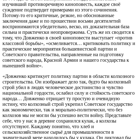
изучивший противоречивую киноповесть, каждое своё
суждение подтвердит примерами из этого сочинения.
Потому-то его критичные, резкие, но обоснованные
заключения даже и по прошествии восьми десятилетий
воспринимаются убедительно, веско, их доказательная база
сильна и практически неопровержима. Суть же их сводится к
тому, что Довженко в своей киноповести выступает «против
классовой борьбы», «осмеливается… критиковать политику и
практические мероприятия большевистской партии и
Советского правительства, направленные на подготовку
советского народа, Красной Армии и нашего государства к
нынешней войне».
«Довженко критикует политику партии в области колхозного
строительства. Он изображает дело так, будто бы колхозный
строй убил в людях человеческое достоинство и чувство
национальной гордости, ослабил силу и стойкость советского
народа… Довженко отрицает ту простую и очевидную
истину, что колхозный строй укрепил Советское государство
как экономически, так и морально-политически, что без
колхозов мы не могли бы успешно вести войну. Представьте
себе, что у нас в деревне сохранился кулак, а колхозы
отсутствуют. Каждому понятно, что хлеб и
сельскохозяйственное сырьё для промышленности в
значительной мере находилось бы у кулака. Он диктовал бы