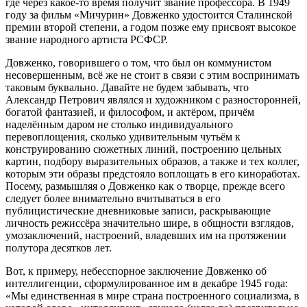
где через какое-то время получит звание профессора. В 1949
году за фильм «Мичурин» Довженко удостоится Сталинской
премии второй степени, а годом позже ему присвоят высокое
звание народного артиста РСФСР.
Довженко, говорившего о том, что был он коммунистом
несовершенным, всё же не стоит в связи с этим воспринимать
таковым буквально. Давайте не будем забывать, что
Александр Петрович являлся и художником с разносторонней,
богатой фантазией, и философом, и актёром, причём
наделённым даром не столько индивидуального
перевоплощения, сколько удивительным чутьём к
конструированию сюжетных линий, построению цельных
картин, подбору выразительных образов, а также и тех коллег,
которым эти образы предстояло воплощать в его киноработах.
Посему, размышляя о Довженко как о творце, прежде всего
следует более внимательно вчитываться в его
публицистические дневниковые записи, раскрывающие
личность режиссёра значительно шире, в общности взглядов,
умозаключений, настроений, владевших им на протяжении
полутора десятков лет.
Вот, к примеру, небесспорное заключение Довженко об
интеллигенции, сформулированное им в декабре 1945 года:
«Мы единственная в мире страна построенного социализма, в