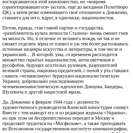
восторгавшегося этой киноповестью, но «вовремя
сориентировавшегося» (кстати, ещё до заседания Политбюро
ЦК), а затем резко изменившего своё отношение к Довженко,
ставшего для него, вдруг, в одночасье, националистом.
Потом, правда, став главой партии и государства,
«разоблачитель культа личности Сталина» вновь сменит гнев
на милость. Но, в отличие от великого вождя, он так и не
сможет отделять зёрна от плевел и уж тем более распознавать
истинные шедевры искусства и литературы, в том числе и
украинской… В которой, увы, со временем расплодится
множество скрытых националистов, антисоветчиков и
русофобов, будущих оголтелых руховцев, разрушителей
великой страны, национал-предателей, с пеной у рта ставших
славить «независимую» буржуазно-националистическую
Украину, добровольно унаследовавшую
человеконенавистническую идеологию Донцова, Бандеры,
Шухевича и другой нацистской мрази.
Да, Довженко в феврале 1944 года с должности
художественного руководителя Киевской киностудии снимут.
Вместе с тем выведут его и из редакции журнала «Украина»,
но при этом он беспрепятственно переедет в Москву и
продолжит трудиться на «Мосфильме», а также преподавать
во Всесоюзном государственном институте кинематографии,