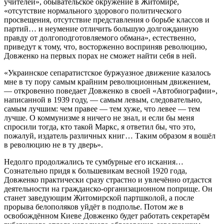
учителей», обывательское окружение в Житомире,
«отсутствие нормального здорового политического
просвещения, отсутствие представления о борьбе классов и
партий… и неумение отличить большую долгожданную
правду от долгоподготовляемого обмана», естественно,
приведут к тому, что, восторженно восприняв революцию,
Довженко на первых порах не сможет найти себя в ней.
«Украинское сепаратистское буржуазное движение казалось
мне в ту пору самым крайним революционным движением,
— откровенно поведает Довженко в своей «Автобиографии»,
написанной в 1939 году, — самым левым, следовательно,
самым лучшим: чем правее — тем хуже, что левее — тем
лучше. О коммунизме я ничего не знал, и если бы меня
спросили тогда, кто такой Маркс, я ответил бы, что это,
пожалуй, издатель различных книг… Таким образом я вошёл
в революцию не в ту дверь».
Недолго продолжались те сумбурные его искания…
Сознательно придя к большевикам весной 1920 года,
Довженко практически сразу страстно и увлечённо отдастся
деятельности на гражданско-организационном поприще. Он
станет заведующим Житомирской партшколой, а после
прорыва белополяков уйдёт в подполье. Потом же в
освобождённом Киеве Довженко будет работать секретарём