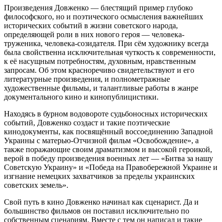
Произведения Довженко — блестящий пример глубоко
философского, но и поэтического осмысления важнейших
исторических событий в жизни советского народа,
определяющей роли в них нового героя — человека-
труженика, человека-созидателя. При сём художнику всегда
была свойственна исключительная чуткость к современности,
к её насущным потребностям, духовным, нравственным
запросам. Об этом красноречиво свидетельствуют и его
литературные произведения, и полнометражные
художественные фильмы, и талантливые работы в жанре
документального кино и кинопублицистики.
Находясь в бурном водовороте судьбоносных исторических
событий, Довженко создаст и такие поэтические
кинодокументы, как посвящённый воссоединению Западной
Украины с матерью-Отчизной фильм «Освобождение», а
также поражающие своим драматизмом и высокой героикой,
верой в победу произведения военных лет — «Битва за нашу
Советскую Украину» и «Победа на Правобережной Украине и
изгнание немецких захватчиков за пределы украинских
советских земель».
Свой путь в кино Довженко начинал как сценарист. Да и
большинство фильмов он поставил исключительно по
собственным сценариям. Вместе с тем он написал и такие