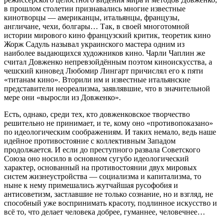
в прошлом столетии признавались многие известные
кинотворцы — американцы, итальянцы, французы,
англичане, чехи, болгары… Так, в своей многотомной
истории мирового кино французский критик, теоретик кино
Жорж Садуль называл украинского мастера одним из
наиболее выдающихся художников кино. Чарли Чаплин же
считал Довженко непревзойдённым поэтом киноискусства, а
чешский киновед Любомир Лингарт причислял его к пяти
«титанам кино». Вторили им и известные итальянские
представители неореализма, заявлявшие, что в значительной
мере они «выросли из Довженко».
Есть, однако, среди тех, кто довженковское творчество
решительно не принимает, и те, кому оно «противопоказано»
по идеологическим соображениям. И таких немало, ведь наше
идейное противостояние с коллективным Западом
продолжается. И если до преступного развала Советского
Союза оно носило в основном сугубо идеологический
характер, основанный на противостоянии двух мировых
систем жизнеустройства — социализма и капитализма, то
ныне к нему примешались жутчайшая русофобия и
антисоветизм, застлавшие не только сознание, но и взгляд, не
способный уже воспринимать красоту, подлинное искусство и
всё то, что делает человека добрее, гуманнее, человечнее…