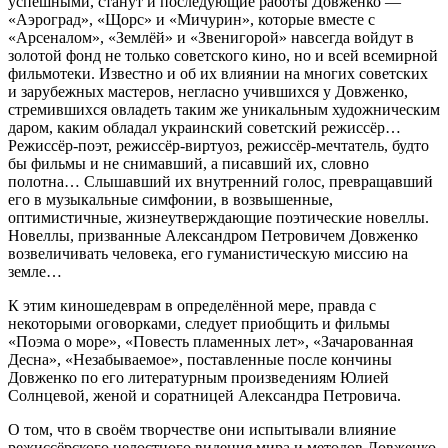
успешными, станут и последующие работы Довженко —
«Аэроград», «Щорс» и «Мичурин», которые вместе с
«Арсеналом», «Землёй» и «Звенигорой» навсегда войдут в
золотой фонд не только советского кино, но и всей всемирной
фильмотеки. Известно и об их влиянии на многих советских
и зарубежных мастеров, негласно учившихся у Довженко,
стремившихся овладеть таким же уникальным художническим
даром, каким обладал украинский советский режиссёр…
Режиссёр-поэт, режиссёр-виртуоз, режиссёр-мечтатель, будто
бы фильмы и не снимавший, а писавший их, словно
полотна… Слышавший их внутренний голос, превращавший
его в музыкальные симфонии, в возвышенные,
оптимистичные, жизнеутверждающие поэтические новеллы.
Новеллы, призванные Александром Петровичем Довженко
возвеличивать человека, его гуманистическую миссию на
земле…
К этим киношедеврам в определённой мере, правда с
некоторыми оговорками, следует приобщить и фильмы
«Поэма о море», «Повесть пламенных лет», «Зачарованная
Десна», «Незабываемое», поставленные после кончины
Довженко по его литературным произведениям Юлией
Солнцевой, женой и соратницей Александра Петровича.
О том, что в своём творчестве они испытывали влияние
режиссёрского целостного видения мира и методов Довженко,