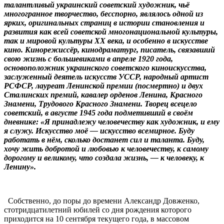
талантливый украинский советский художник, чьё
многогранное творчество, бесспорно, являлось одной из
ярких, оригинальных страниц в истории становления и
развития как всей советской многонациональной культуры,
так и мировой культуры XX века, и особенно в искусстве
кино. Кинорежиссёр, кинодраматург, писатель, связавший
свою жизнь с большевиками в апреле 1920 года,
основоположник украинского советского киноискусства,
заслуженный деятель искусств УССР, народный артист
РСФСР, лауреат Ленинской премии (посмертно) и двух
Сталинских премий, кавалер орденов Ленина, Красного
Знамени, Трудового Красного Знамени. Творец всецело
советский, в августе 1945 года подметивший в своём
дневнике: «Я принадлежу человечеству как художник, и ему
я служу. Искусство моё — искусство всемирное. Буду
работать в нём, сколько достанет сил и таланта. Буду,
хочу жить добротой и любовью к человечеству, к самому
дорогому и великому, что создала жизнь, — к человеку, к
Ленину».
Собственно, до поры до времени Александр Довженко,
стотридцатилетний юбилей со дня рождения которого
приходится на 10 сентября текущего года, в массовом