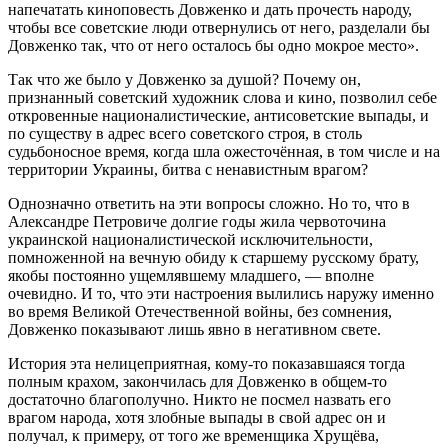
напечатать киноповесть Довженко и дать прочесть народу,
чтобы все советские люди отвернулись от него, разделали бы
Довженко так, что от него осталось бы одно мокрое место».
Так что же было у Довженко за душой? Почему он,
признанный советский художник слова и кино, позволил себе
откровенные националистические, антисоветские выпады, и
по существу в адрес всего советского строя, в столь
судьбоносное время, когда шла ожесточённая, в том числе и на
территории Украины, битва с ненавистным врагом?
Однозначно ответить на эти вопросы сложно. Но то, что в
Александре Петровиче долгие годы жила червоточина
украинской националистической исключительности,
помноженной на вечную обиду к старшему русскому брату,
якобы постоянно ущемлявшему младшего, — вполне
очевидно. И то, что эти настроения вылились наружу именно
во время Великой Отечественной войны, без сомнения,
Довженко показывают лишь явно в негативном свете.
История эта нелицеприятная, кому-то показавшаяся тогда
полным крахом, закончилась для Довженко в общем-то
достаточно благополучно. Никто не посмел назвать его
врагом народа, хотя злобные выпады в свой адрес он и
получал, к примеру, от того же временщика Хрущёва,