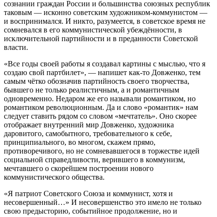
сознании граждан России и большинства союзных республик
таковым — исконно советским художником-коммунистом —
и воспринимался. И никто, разумеется, в советское время не
сомневался в его коммунистической убеждённости, в
исключительной партийности и в преданности Советской
власти.
«Все годы своей работы я создавал картины с мыслью, что я
создаю свой партбилет», — напишет как-то Довженко, тем
самым чётко обозначив партийность своего творчества,
бывшего не только реалистичным, а и романтичным
одновременно. Недаром же его называли романтиком, но
романтиком революционным. Да и слово «романтик» нам
следует ставить рядом со словом «мечтатель». Оно скорее
отображает внутренний мир Довженко, художника
даровитого, самобытного, требовательного к себе,
принципиального, во многом, скажем прямо,
противоречивого, но не сомневавшегося в торжестве идей
социальной справедливости, верившего в коммунизм,
мечтавшего о скорейшем построении нового
коммунистического общества.
«Я патриот Советского Союза и коммунист, хотя и
несовершенный…» И несовершенство это имело не только
свою предысторию, событийное продолжение, но и