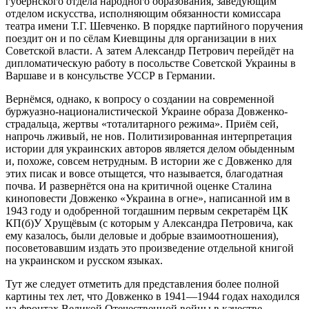
губернского отдела народного образования, заведующим
отделом искусства, исполняющим обязанности комиссара
театра имени Т.Г. Шевченко. В порядке партийного поручения
поездит он и по сёлам Киевщины для организации в них
Советской власти. А затем Александр Петрович перейдёт на
дипломатическую работу в посольстве Советской Украины в
Варшаве и в консульстве УССР в Германии.
Вернёмся, однако, к вопросу о создании на современной
буржуазно-националистической Украине образа Довженко-
страдальца, жертвы «тоталитарного режима». Приём сей,
напрочь лживый, не нов. Политизированная интерпретация
истории для украинских авторов является делом обыденным
и, похоже, совсем нетрудным. В истории же с Довженко для
этих писак и вовсе отыщется, что называется, благодатная
почва. И развернётся она на критичной оценке Сталина
киноповести Довженко «Украина в огне», написанной им в
1943 году и одобренной тогдашним первым секретарём ЦК
КП(б)У Хрущёвым (с которым у Александра Петровича, как
ему казалось, были деловые и добрые взаимоотношения),
посоветовавшим издать это произведение отдельной книгой
на украинском и русском языках.
Тут же следует отметить для представления более полной
картины тех лет, что Довженко в 1941—1944 годах находился
на фронтах Великой Отечественной войны в качестве