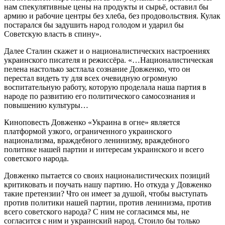
нам спекулятивные цены на продукты и сырьё, оставил бы
армию и рабочие центры без хлеба, без продовольствия. Кулак
постарался бы задушить народ голодом и ударил бы
Советскую власть в спину».
Далее Сталин скажет и о националистических настроениях
украинского писателя и режиссёра. «…Националистическая
пелена настолько застлала сознание Довженко, что он
перестал видеть ту для всех очевидную огромную
воспитательную работу, которую проделала наша партия в
народе по развитию его политического самосознания и
повышению культуры…
Киноповесть Довженко «Украина в огне» является
платформой узкого, ограниченного украинского
национализма, враждебного ленинизму, враждебного
политике нашей партии и интересам украинского и всего
советского народа.
Довженко пытается со своих националистических позиций
критиковать и поучать нашу партию. Но откуда у Довженко
такие претензии? Что он имеет за душой, чтобы выступать
против политики нашей партии, против ленинизма, против
всего советского народа? С ним не согласимся мы, не
согласится с ним и украинский народ. Стоило бы только