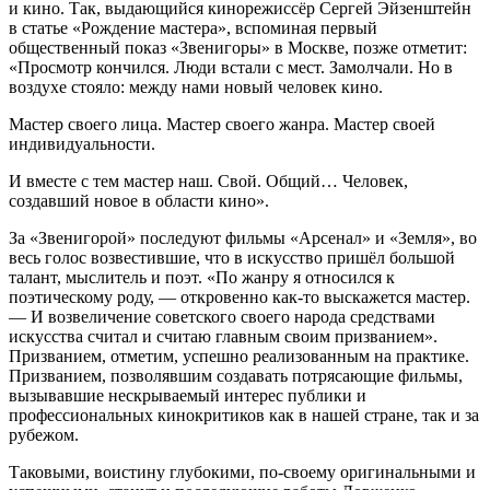
и кино. Так, выдающийся кинорежиссёр Сергей Эйзенштейн
в статье «Рождение мастера», вспоминая первый
общественный показ «Звенигоры» в Москве, позже отметит:
«Просмотр кончился. Люди встали с мест. Замолчали. Но в
воздухе стояло: между нами новый человек кино.
Мастер своего лица. Мастер своего жанра. Мастер своей
индивидуальности.
И вместе с тем мастер наш. Свой. Общий… Человек,
создавший новое в области кино».
За «Звенигорой» последуют фильмы «Арсенал» и «Земля», во
весь голос возвестившие, что в искусство пришёл большой
талант, мыслитель и поэт. «По жанру я относился к
поэтическому роду, — откровенно как-то выскажется мастер.
— И возвеличение советского своего народа средствами
искусства считал и считаю главным своим призванием».
Призванием, отметим, успешно реализованным на практике.
Призванием, позволявшим создавать потрясающие фильмы,
вызывавшие нескрываемый интерес публики и
профессиональных кинокритиков как в нашей стране, так и за
рубежом.
Таковыми, воистину глубокими, по-своему оригинальными и