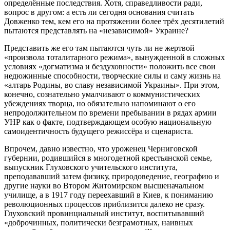
определённые последствия. Хотя, справедливости ради,
вопрос в другом: а есть ли сегодня основания считать
Довженко тем, кем его на протяжении более трёх десятилетий
пытаются представлять на «независимой» Украине?
Представить же его там пытаются чуть ли не жертвой
«произвола тоталитарного режима», вынужденной в сложных
условиях «догматизма и бездуховности» положить все свои
недюжинные способности, творческие силы и саму жизнь на
«алтарь Родины, во славу независимой Украины». При этом,
конечно, сознательно умалчивают о коммунистических
убеждениях творца, но обязательно напоминают о его
непродолжительном по времени пребывании в рядах армии
УНР как о факте, подтверждающем особую национальную
самоидентичность будущего режиссёра и сценариста.
Впрочем, давно известно, что уроженец Черниговской
губернии, родившийся в многодетной крестьянской семье,
выпускник Глуховского учительского института,
преподававший затем физику, природоведение, географию и
другие науки во Втором Житомирском высшеначальном
училище, а в 1917 году переехавший в Киев, к пониманию
революционных процессов приблизится далеко не сразу.
Глуховский провинциальный институт, воспитывавший
«доброчинных, политически безграмотных, наивных