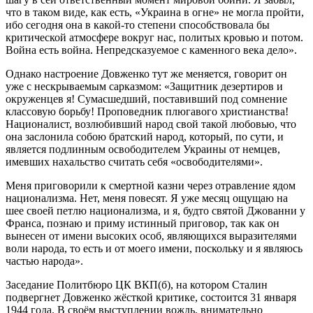
что в таком виде, как есть, «Украина в огне» не могла пройти,
ибо сегодня она в какой-то степени способствовала бы
критической атмосфере вокруг нас, политых кровью и потом.
Война есть война. Непредсказуемое с каменного века дело».
Однако настроение Довженко тут же меняется, говорит он
уже с нескрываемым сарказмом: «Защитник дезертиров и
окруженцев я! Сумасшедший, поставивший под сомнение
классовую борьбу! Проповедник плюгавого христианства!
Националист, возлюбивший народ свой такой любовью, что
она заслонила собою братский народ, который, по сути, и
является подлинным освободителем Украины от немцев,
имевших нахальство считать себя «освободителями».
Меня приговорили к смертной казни через отравление ядом
национализма. Нет, меня повесят. Я уже месяц ощущаю на
шее своей петлю национализма, и я, будто святой Джованни у
Франса, познаю и приму истинный приговор, так как он
вынесен от имени высоких особ, являющихся выразителями
воли народа, то есть и от моего имени, поскольку и я являюсь
частью народа».
Заседание Политбюро ЦК ВКП(б), на котором Сталин
подвергнет Довженко жёсткой критике, состоится 31 января
1944 года. В своём выступлении вождь, внимательно