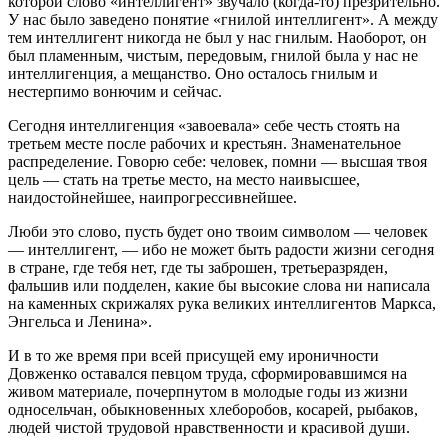
которой слово «интеллигент» звучало (когда-то) презрительно.
У нас было заведено понятие «гнилой интеллигент». А между
тем интеллигент никогда не был у нас гнилым. Наоборот, он
был пламенным, чистым, передовым, гнилой была у нас не
интеллигенция, а мещанство. Оно осталось гнилым и
нестерпимо вонючим и сейчас.
Сегодня интеллигенция «завоевала» себе честь стоять на
третьем месте после рабочих и крестьян. Знаменательное
распределение. Говорю себе: человек, помни — высшая твоя
цель — стать на третье место, на место наивысшее,
наидостойнейшее, наипрогрессивнейшее.
Люби это слово, пусть будет оно твоим символом — человек
— интеллигент, — ибо не может быть радости жизни сегодня
в стране, где тебя нет, где ты заброшен, третьеразряден,
фальшив или подделен, какие бы высокие слова ни написала
на каменных скрижалях рука великих интеллигентов Маркса,
Энгельса и Ленина».
И в то же время при всей присущей ему ироничности
Довженко оставался певцом труда, сформировавшимся на
живом материале, почерпнутом в молодые годы из жизни
односельчан, обыкновенных хлеборобов, косарей, рыбаков,
людей чистой трудовой нравственности и красивой души.