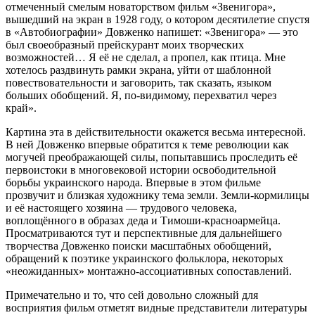
отмеченный смелым новаторством фильм «Звенигора»,
вышедший на экран в 1928 году, о котором десятилетие спустя
в «Автобиографии» Довженко напишет: «Звенигора» — это
был своеобразный прейскурант моих творческих
возможностей… Я её не сделал, а пропел, как птица. Мне
хотелось раздвинуть рамки экрана, уйти от шаблонной
повествовательности и заговорить, так сказать, языком
больших обобщений. Я, по-видимому, перехватил через
край».
Картина эта в действительности окажется весьма интересной.
В ней Довженко впервые обратится к теме революции как
могучей преображающей силы, попытавшись проследить её
первоистоки в многовековой истории освободительной
борьбы украинского народа. Впервые в этом фильме
прозвучит и близкая художнику тема земли. Земли-кормилицы
и её настоящего хозяина — трудового человека,
воплощённого в образах деда и Тимоши-красноармейца.
Просматриваются тут и перспективные для дальнейшего
творчества Довженко поиски масштабных обобщений,
обращений к поэтике украинского фольклора, некоторых
«неожиданных» монтажно-ассоциативных сопоставлений.
Примечательно и то, что сей довольно сложный для
восприятия фильм отметят видные представители литературы