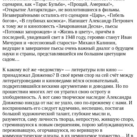
сценарии, как «Тарас Бульба», «Прощай, Америка!»,
«Открытие Антарктиды», не воплотившиеся в фильмы.
Незавершёнными остались его сценарии «Царь», «Гибель
богов», «В глубинах космоса». Напишет Александр Петрович
к тому же и киноповесть «Зачарованная Десна», пьесы
«Потомки запорожцев» и «Жизнь в цвету», причём в
последней, увидевшей свет в 1948 году, героями станут Иван
Мичурин и «всесоюзный староста» Михаил Калинин,
ведущие в завершение пьесы очень важный диалог о будущем
науки и страны, представлявшейся им большим цветущим
садом…
К какому всё же «ведомству» — литературы или кино —
принадлежал Довженко? В своё время спор на сей счёт между
литературоведами и киноведами вёлся основательный,
подкреплявшийся вескими аргументами и доводами. Но по
прошествии многих лет он утратил свою остроту и
злободневность. А вот само творческое наследие Александра
Довженко никуда от нас не ушло, оно по-прежнему с нами. И
воспринимать его следует вдумчиво, неспешно, постигая
большой художнический талант, глубокие мысли и,
разумеется, саму личность творца, непростую, жившую споро,
стремившуюся к новым свершениям, порою заблуждавшуюся,
переживавшую, огорчавшуюся, но верившую в
коммунистические идеалы, в их неминуемое торжество… И в