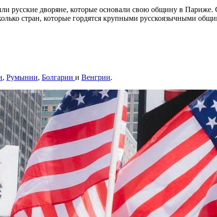
или русские дворяне, которые основали свою общину в Париже. С
колько стран, которые гордятся крупными русскоязычными общи
и
,
Румынии
,
Болгарии
и
Венгрии
.