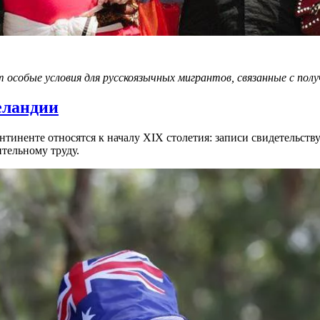
 особые условия для русскоязычных мигрантов, связанные с пол
еландии
тиненте относятся к началу XIX столетия: записи свидетельству
ительному труду.