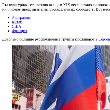
Эта культурная сеть возникла еще в XIX веке: начало ей полож
миллионов представителей русскоязычных сообществ. Вот нес
Австралия
;
Китай
;
США
;
Франция
.
Довольно большие русскоязычные группы проживают в
Серби