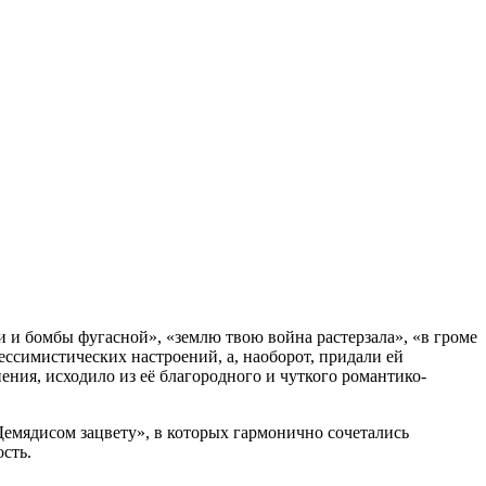
 и бомбы фугасной», «землю твою война растерзала», «в громе
ссимистических настроений, а, наоборот, придали ей
ения, исходило из её благородного и чуткого романтико-
Демядисом зацвету», в которых гармонично сочетались
сть.