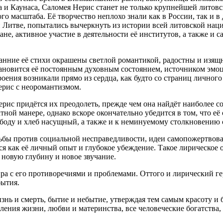
а и Каунаса, Саломея Нерис станет не только крупнейшей литовс
о масштаба. Её творчество неплохо знали как в России, так и 
ой Литве, попытались вычеркнуть из истории всей литовской на
не, активное участие в деятельности её институтов, а также и 
нние её стихи окрашены светлой романтикой, радостны и изящн
становится её постоянным духовным состоянием, источником эм
роения возникали прямо из сердца, как будто со страниц личног
ерис с неоромантизмом.
ерис придётся их преодолеть, прежде чем она найдёт наиболее
тной манере, однако вскоре окончательно убедится в том, что её
ободу и хлеб насущный, а также и к неминуемому столкновению 
бы против социальной несправедливости, идеи самопожертвован
 как её личный опыт и глубокое убеждение. Такое лирическое о
 новую глубину и новое звучание.
 мира с его противоречиями и проблемами. Оттого и лирический
бытия.
жизнь и смерть, бытие и небытие, утверждая тем самым красоту 
ения жизни, любви и материнства, все человеческие богатства,