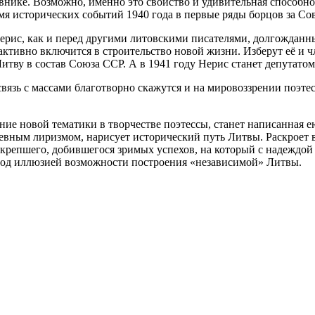
нике. Возможно, именно это свойство и удивительная способнос
я исторических событий 1940 года в первые ряды борцов за Со
ерис, как и перед другими литовскими писателями, долгожданн
ктивно включится в строительство новой жизни. Изберут её и 
Литву в состав Союза ССР. А в 1941 году Нерис станет депутато
связь с массами благотворно скажутся и на мировоззрении поэте
 новой тематики в творчестве поэтессы, станет написанная ею
шевным лиризмом, нарисует исторический путь Литвы. Раскроет в
 окрепшего, добившегося зримых успехов, на который с надеждо
род иллюзией возможности построения «независимой» Литвы.