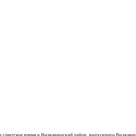
в советское время в Вилкавишский район, выпускница Вилкавиш