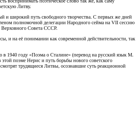
ть воспринимать поэтическое слово так же, как саму
ветскую Литву.
ый и широкий путь свободного творчества. С первых же дней
членом полномочной делегации Народного сейма на VII сессию
м Верховного Совета СССР.
ссы, и на её понимании как современной действительности, так
 в 1940 году «Поэма о Сталине» (перевод на русский язык М.
 этой поэме Нерис и путь борьбы нового советского
й смотрят трудящиеся Литвы, осознавшие суть реакционной