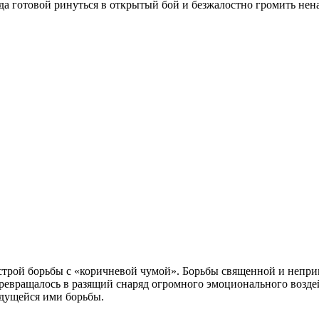
да готовой ринуться в открытый бой и безжалостно громить нена
трой борьбы с «коричневой чумой». Борьбы священной и непри
ревращалось в разящий снаряд огромного эмоционального возде
едущейся ими борьбы.