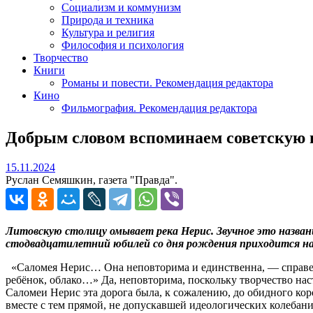
Социализм и коммунизм
Природа и техника
Культура и религия
Философия и психология
Творчество
Книги
Романы и повести. Рекомендация редактора
Кино
Фильмография. Рекомендация редактора
Добрым словом вспоминаем советскую 
15.11.2024
15.11.2024
Руслан Семяшкин, газета "Правда".
Литовскую столицу омывает река Нерис. Звучное это назван
стодвадцатилетний юбилей со дня рождения приходится на 
«Саломея Нерис… Она неповторима и единственна, — справед
ребёнок, облако…» Да, неповторима, поскольку творчество наст
Саломеи Нерис эта дорога была, к сожалению, до обидного кор
вместе с тем прямой, не допускавшей идеологических колебани