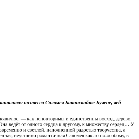
лантливая поэтесса Саломея Бачинскайте-Бучене, чей
вичюс, — как неповторимы и единственны восход, дерево,
Она ведёт от одного сердца к другому, к множеству сердец… У
овременно и светлой, наполненной радостью творчества, а
нная, неустанно романтичная Саломея как-то по-особому, в