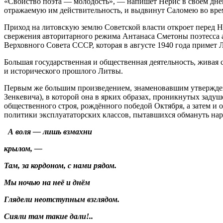
«Свойство поэта — молодость», — напишет Нерис в своём днев
отражаемую им действительность, и выдвинут Саломею во врем
Приход на литовскую землю Советской власти откроет перед Н
свержения авторитарного режима Антанаса Сметоны поэтесса а
Верховного Совета СССР, которая в августе 1940 года примет 
Большая государственная и общественная деятельность, живая 
и исторического прошлого Литвы.
Первым же большим произведением, знаменовавшим утверждение
Зенкевича), в которой она в ярких образах, проникнутых заду
общественного строя, рождённого победой Октября, а затем и
политики эксплуататорских классов, пытавшихся обмануть на
А воля — лишь взмахни
крылом, —
Там, за кордоном, с нами рядом.
Мы ночью на неё и днём
Глядели неотступным взглядом.
Сияли там такие дали!..