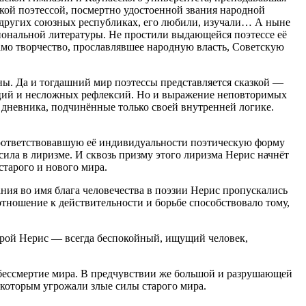
кой поэтессой, посмертно удостоенной звания народной
в других союзных республиках, его любили, изучали… А ныне
циональной литературы. Не простили выдающейся поэтессе её
само творчество, прославлявшее народную власть, Советскую
ы. Да и тогдашний мир поэтессы представляется сказкой —
оций и несложных рефлексий. Но и выражение неповторимых
о дневника, подчинённые только своей внутренней логике.
 соответствовавшую её индивидуальности поэтическую форму
 сила в лиризме. И сквозь призму этого лиризма Нерис начнёт
старого и нового мира.
ия во имя блага человечества в поэзии Нерис пропускались
тношение к действительности и борьбе способствовало тому,
 герой Нерис — всегда беспокойный, ищущий человек,
и бессмертие мира. В предчувствии же большой и разрушающей
 которым угрожали злые силы старого мира.