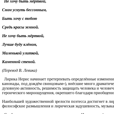
Не хочу быть мёртвой,
Сном уснуть бессонным,
Быть хочу с тобою
Средь красы земной.
Не хочу быть мёртвой,
Лучше буду клёном,
Маленькой улиткой,
Каменной стеной.
(Перевод В. Левика)
Лирика Нерис начинает претерпевать определённые изменения.
канонады, под дождём свинцовым»), внёсшие много драматическ
духовную активность, решимость защищать человека и человечн
героического мироощущения, окрепшего благодаря приобщен
Наибольшей художественной зрелости поэтесса достигнет в ли
философские размышления и лирическая задушевность, музыкаль