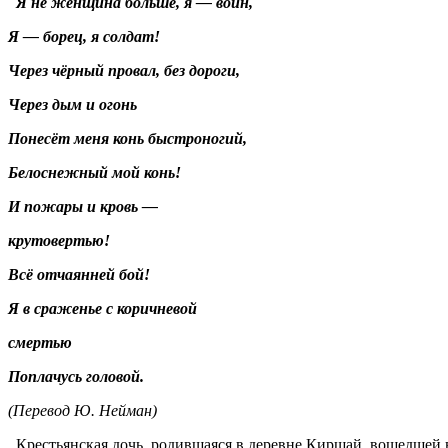
Я не женщина больше, я — воин,
Я — борец, я солдат!
Через чёрный провал, без дороги,
Через дым и огонь
Понесёт меня конь быстроногий,
Белоснежный мой конь!
И пожары и кровь —
крутовертью!
Всё отчаянней бой!
Я в сраженье с коричневой
смертью
Поплачусь головой.
(Перевод Ю. Нейман)
Крестьянская дочь, родившаяся в деревне Киршай, вошедшей 