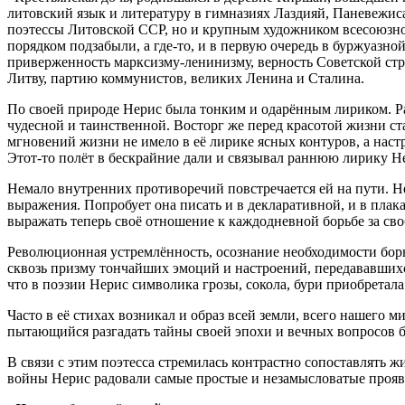
литовский язык и литературу в гимназиях Лаздияй, Паневежис
поэтессы Литовской ССР, но и крупным художником всесоюзног
порядком подзабыли, а где-то, и в первую очередь в буржуазн
приверженность марксизму-ленинизму, верность Советской стра
Литву, партию коммунистов, великих Ленина и Сталина.
По своей природе Нерис была тонким и одарённым лириком. Ра
чудесной и таинственной. Восторг же перед красотой жизни 
мгновений жизни не имело в её лирике ясных контуров, а наст
Этот-то полёт в бескрайние дали и связывал раннюю лирику Н
Немало внутренних противоречий повстречается ей на пути. Н
выражения. Попробует она писать и в декларативной, и в плака
выражать теперь своё отношение к каждодневной борьбе за св
Революционная устремлённость, осознание необходимости борь
сквозь призму тончайших эмоций и настроений, передававшихся
что в поэзии Нерис символика грозы, сокола, бури приобретала
Часто в её стихах возникал и образ всей земли, всего нашего
пытающийся разгадать тайны своей эпохи и вечных вопросов 
В связи с этим поэтесса стремилась контрастно сопоставлять 
войны Нерис радовали самые простые и незамысловатые проявл