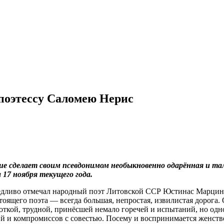
поэтессу Саломею Нерис
ие сделает своим псевдонимом необыкновенно одарённая и та
17 ноября текущего года.
ливо отмечал народный поэт Литовской ССР Юстинас Марцинкя
оящего поэта — всегда большая, непростая, извилистая дорога. 
откой, трудной, принёсшей немало горечей и испытаний, но одн
й и компромиссов с совестью. Посему и воспринимается женстве