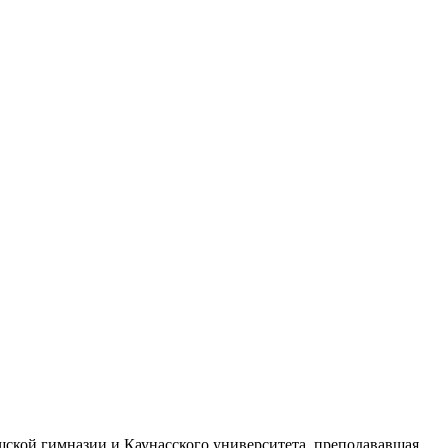
ской гимназии и Каунасского университета, преподававшая