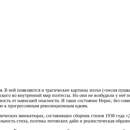
 В ней появляются и трагические картины эпохи («песня пушки
ого во внутренний мир поэтессы. Но они не возбудили у неё пе
ость от нависшей опасности. И такое состояние Нерис, без сомн
ию к прогрессивным революционным идеям.
рических миниатюрах, составивших сборник стихов 1938 года «
ность стиха, поэтика литовских дайн и реалистическая образно