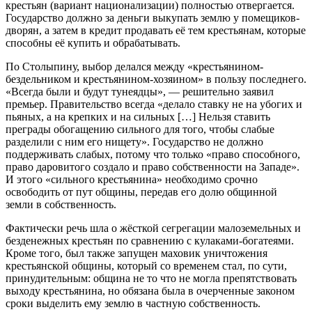
крестьян (вариант национализации) полностью отвергается.
Государство должно за деньги выкупать землю у помещиков-
дворян, а затем в кредит продавать её тем крестьянам, которые
способны её купить и обрабатывать.
По Столыпину, выбор делался между «крестьянином-
бездельником и крестьянином-хозяином» в пользу последнего.
«Всегда были и будут тунеядцы», — решительно заявил
премьер. Правительство всегда «делало ставку не на убогих и
пьяных, а на крепких и на сильных […] Нельзя ставить
преграды обогащению сильного для того, чтобы слабые
разделили с ним его нищету». Государство не должно
поддерживать слабых, потому что только «право способного,
право даровитого создало и право собственности на Западе».
И этого «сильного крестьянина» необходимо срочно
освободить от пут общины, передав его долю общинной
земли в собственность.
Фактически речь шла о жёсткой сегрегации малоземельных и
безденежных крестьян по сравнению с кулаками-богатеями.
Кроме того, был также запущен маховик уничтожения
крестьянской общины, который со временем стал, по сути,
принудительным: община не то что не могла препятствовать
выходу крестьянина, но обязана была в очерченные законом
сроки выделить ему землю в частную собственность.