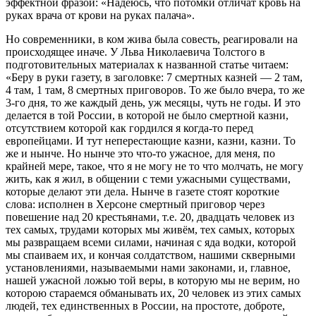
эффектной фразой: «Надеюсь, что потомки отличат кровь на
руках врача от крови на руках палача».
Но современники, в ком жива была совесть, реагировали на
происходящее иначе. У Льва Николаевича Толстого в
подготовительных материалах к названной статье читаем:
«Беру в руки газету, в заголовке: 7 смертных казней — 2 там,
4 там, 1 там, 8 смертных приговоров. То же было вчера, то же
3-го дня, то же каждый день, уж месяцы, чуть не годы. И это
делается в той России, в которой не было смертной казни,
отсутствием которой как гордился я когда-то перед
европейцами. И тут неперестающие казни, казни, казни. То
же и нынче. Но нынче это что-то ужасное, для меня, по
крайней мере, такое, что я не могу не то что молчать, не могу
жить, как я жил, в общении с теми ужасными существами,
которые делают эти дела. Нынче в газете стоят короткие
слова: исполнен в Херсоне смертный приговор через
повешение над 20 крестьянами, т.е. 20, двадцать человек из
тех самых, трудами которых мы живём, тех самых, которых
мы развращаем всеми силами, начиная с яда водки, которой
мы спаиваем их, и кончая солдатством, нашими скверными
установлениями, называемыми нами законами, и, главное,
нашей ужасной ложью той веры, в которую мы не верим, но
которою стараемся обманывать их, 20 человек из этих самых
людей, тех единственных в России, на простоте, доброте,