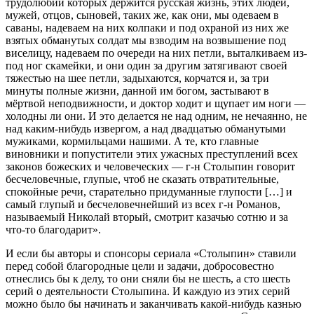
трудолюбии которых держится русская жизнь, этих людей,
мужей, отцов, сыновей, таких же, как они, мы одеваем в
саваны, надеваем на них колпаки и под охраной из них же
взятых обманутых солдат мы взводим на возвышение под
виселицу, надеваем по очереди на них петли, выталкиваем из-
под ног скамейки, и они один за другим затягивают своей
тяжестью на шее петли, задыхаются, корчатся и, за три
минуты полные жизни, данной им богом, застывают в
мёртвой неподвижности, и доктор ходит и щупает им ноги —
холодны ли они. И это делается не над одним, не нечаянно, не
над каким-нибудь извергом, а над двадцатью обманутыми
мужиками, кормильцами нашими. А те, кто главные
виновники и попустители этих ужасных преступлений всех
законов божеских и человеческих — г-н Столыпин говорит
бесчеловечные, глупые, чтоб не сказать отвратительные,
спокойные речи, старательно придуманные глупости […] и
самый глупый и бесчеловечнейший из всех г-н Романов,
называемый Николай вторый, смотрит казачью сотню и за
что-то благодарит».
И если бы авторы и спонсоры сериала «Столыпин» ставили
перед собой благородные цели и задачи, добросовестно
отнеслись бы к делу, то они сняли бы не шесть, а сто шесть
серий о деятельности Столыпина. И каждую из этих серий
можно было бы начинать и заканчивать какой-нибудь казнью