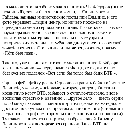
Но мало ли что на заборе можно написать? Б. Фёдоров (ныне
покойный), хоть и был членом команды Явлинского и
Гайдара, занимал министерские посты при Ельцине, и его
фото украшает Ельцин-центр, но ничего похожего на
сценарий данного сериала не сочинял. Его книжка — весьма
наукообразная монография о скучных экономических и
политических материях — основана на мемуарах и
исторических материалах. Фёдоров дискутирует с советской
точкой зрения на Столыпина и пытается доказать, почему
«Пётр был прав».
Так что, уже начиная с титров, с указания книги Б. Фёдорова
как на источник, — перед нами фейк в духе изумительно
безвкусных подделок «Вот если бы тогда был банк ВТБ!».
Однако фейк фейку рознь. Одно дело травить байки о Татьяне
Лариной, уже замужней даме, которая, увидев у Онегина
кредитную карту ВТБ, забывает о супруге-генерале, вновь
воспылав страстью к Евгению… Другое дело — шесть серий
по 50 минут каждая — метать в зрителя фейки на материале
достаточно скучном и не простом для понимания (Столыпин
ведь прослыл реформатором на ниве экономики и политики).
Тут закатыванием глаз актрисы, изображающей Татьяну
Ларину, которая восторгается сервисом банка ВТБ, не