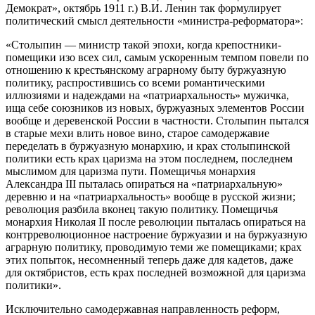
Демократ», октябрь 1911 г.) В.И. Ленин так формулирует
политический смысл деятельности «министра-реформатора»:
«Столыпин — министр такой эпохи, когда крепостники-
помещики изо всех сил, самым ускоренным темпом повели по
отношению к крестьянскому аграрному быту буржуазную
политику, распростившись со всеми романтическими
иллюзиями и надеждами на «патриархальность» мужичка,
ища себе союзников из новых, буржуазных элементов России
вообще и деревенской России в частности. Столыпин пытался
в старые мехи влить новое вино, старое самодержавие
переделать в буржуазную монархию, и крах столыпинской
политики есть крах царизма на этом последнем, последнем
мыслимом для царизма пути. Помещичья монархия
Александра III пыталась опираться на «патриархальную»
деревню и на «патриархальность» вообще в русской жизни;
революция разбила вконец такую политику. Помещичья
монархия Николая II после революции пыталась опираться на
контрреволюционное настроение буржуазии и на буржуазную
аграрную политику, проводимую теми же помещиками; крах
этих попыток, несомненный теперь даже для кадетов, даже
для октябристов, есть крах последней возможной для царизма
политики».
Исключительно самодержавная направленность реформ,