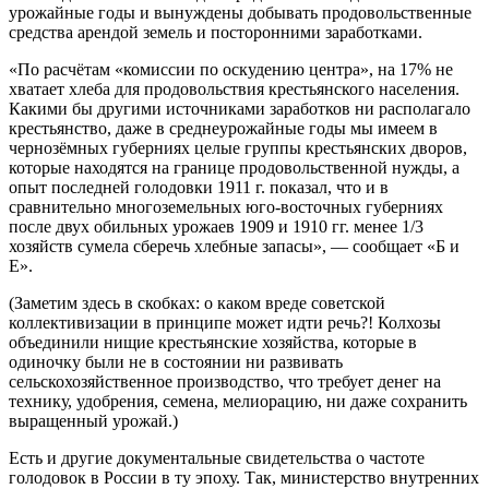
урожайные годы и вынуждены добывать продовольственные
средства арендой земель и посторонними заработками.
«По расчётам «комиссии по оскудению центра», на 17% не
хватает хлеба для продовольствия крестьянского населения.
Какими бы другими источниками заработков ни располагало
крестьянство, даже в среднеурожайные годы мы имеем в
чернозёмных губерниях целые группы крестьянских дворов,
которые находятся на границе продовольственной нужды, а
опыт последней голодовки 1911 г. показал, что и в
сравнительно многоземельных юго-восточных губерниях
после двух обильных урожаев 1909 и 1910 гг. менее 1/3
хозяйств сумела сберечь хлебные запасы», — сообщает «Б и
Е».
(Заметим здесь в скобках: о каком вреде советской
коллективизации в принципе может идти речь?! Колхозы
объединили нищие крестьянские хозяйства, которые в
одиночку были не в состоянии ни развивать
сельскохозяйственное производство, что требует денег на
технику, удобрения, семена, мелиорацию, ни даже сохранить
выращенный урожай.)
Есть и другие документальные свидетельства о частоте
голодовок в России в ту эпоху. Так, министерство внутренних