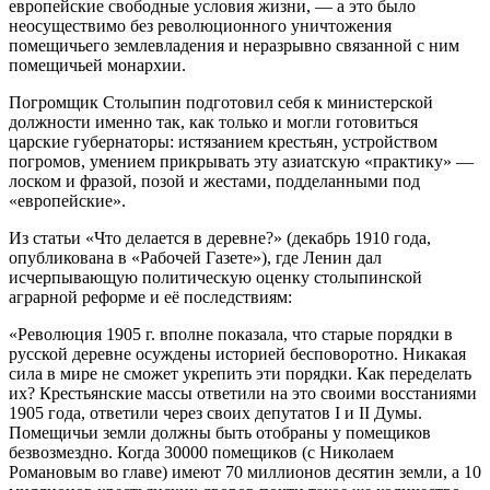
европейские свободные условия жизни, — а это было
неосуществимо без революционного уничтожения
помещичьего землевладения и неразрывно связанной с ним
помещичьей монархии.
Погромщик Столыпин подготовил себя к министерской
должности именно так, как только и могли готовиться
царские губернаторы: истязанием крестьян, устройством
погромов, умением прикрывать эту азиатскую «практику» —
лоском и фразой, позой и жестами, подделанными под
«европейские».
Из статьи «Что делается в деревне?» (декабрь 1910 года,
опубликована в «Рабочей Газете»), где Ленин дал
исчерпывающую политическую оценку столыпинской
аграрной реформе и её последствиям:
«Революция 1905 г. вполне показала, что старые порядки в
русской деревне осуждены историей бесповоротно. Никакая
сила в мире не сможет укрепить эти порядки. Как переделать
их? Крестьянские массы ответили на это своими восстаниями
1905 года, ответили через своих депутатов I и II Думы.
Помещичьи земли должны быть отобраны у помещиков
безвозмездно. Когда 30000 помещиков (с Николаем
Романовым во главе) имеют 70 миллионов десятин земли, а 10