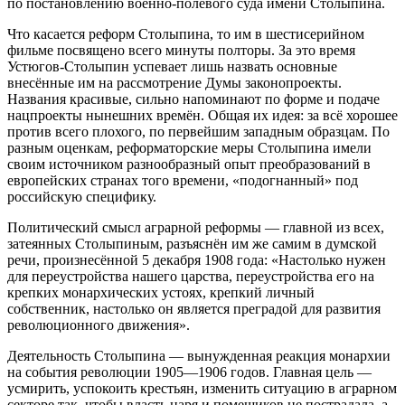
по постановлению военно-полевого суда имени Столыпина.
Что касается реформ Столыпина, то им в шестисерийном
фильме посвящено всего минуты полторы. За это время
Устюгов-Столыпин успевает лишь назвать основные
внесённые им на рассмотрение Думы законопроекты.
Названия красивые, сильно напоминают по форме и подаче
нацпроекты нынешних времён. Общая их идея: за всё хорошее
против всего плохого, по первейшим западным образцам. По
разным оценкам, реформаторские меры Столыпина имели
своим источником разнообразный опыт преобразований в
европейских странах того времени, «подогнанный» под
российскую специфику.
Политический смысл аграрной реформы — главной из всех,
затеянных Столыпиным, разъяснён им же самим в думской
речи, произнесённой 5 декабря 1908 года: «Настолько нужен
для переустройства нашего царства, переустройства его на
крепких монархических устоях, крепкий личный
собственник, настолько он является преградой для развития
революционного движения».
Деятельность Столыпина — вынужденная реакция монархии
на события революции 1905—1906 годов. Главная цель —
усмирить, успокоить крестьян, изменить ситуацию в аграрном
секторе так, чтобы власть царя и помещиков не пострадала, а