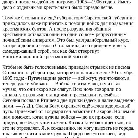
дворян после усадебных погромов 1905—1906 годов. Иметь
дело с отдельными крестьянами было гораздо легче.
Тому же Столыпину, ещё губернатору Саратовской губернии,
приходилось даже прибегать к помощи войск для подавления
крестьянских бунтов. А после разрушения общины
крестьянин оставался один на один со всем репрессивным
полицейским аппаратом. Это был ультралиберальный курс,
который добил и самого Столыпина, а со временем и весь
самодержавный строй, так как был отвергнут
многомиллионной крестьянской массой.
Чтобы не быть голословными, приведём отрывок из письма
Столыпина-губернатора, которое он написал жене 30 октября
1905 года: «Пугачёвщина растёт — всё жгут, уничтожают, а
теперь уже и убивают… Войска совсем мало, и я их так
мучаю, что они скоро все слягут. Всю ночь говорили по
аппарату с разными станциями и рассылали пулемёты.
Сегодня послал в Ртищево две пушки (здесь и далее выделено
нами. — А.Д.). Слава Богу, охраняем ещё железнодорожный
путь. Приезжает от Государя ген-адъютант Сахаров. Но чем он
нам поможет, когда нужны войска — до их прихода, если
придут, всё будет уничтожено. Казаки зарубают крестьян, но
это не отрезвляет. Я, к сожалению, не могу выехать из города,
так как все нити в моих руках. Город совсем спокоен, вид