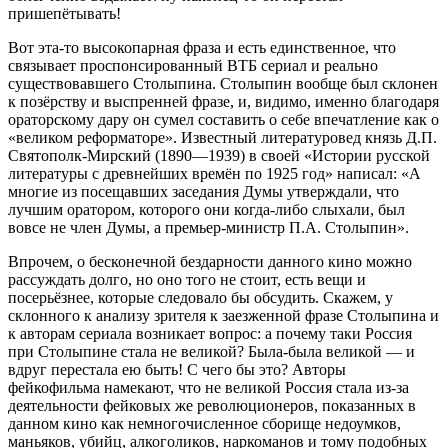
пришепётывать!
Вот эта-то высокопарная фраза и есть единственное, что
связывает проспонсированный ВТБ сериал и реально
существовавшего Столыпина. Столыпин вообще был склонен
к позёрству и выспренней фразе, и, видимо, именно благодаря
ораторскому дару он сумел составить о себе впечатление как о
«великом реформаторе». Известный литературовед князь Д.П.
Святополк-Мирский (1890—1939) в своей «Истории русской
литературы с древнейших времён по 1925 год» написал: «А
многие из посещавших заседания Думы утверждали, что
лучшим оратором, которого они когда-либо слыхали, был
вовсе не член Думы, а премьер-министр П.А. Столыпин».
Впрочем, о бесконечной бездарности данного кино можно
рассуждать долго, но оно того не стоит, есть вещи и
посерьёзнее, которые следовало бы обсудить. Скажем, у
склонного к анализу зрителя к заезженной фразе Столыпина и
к авторам сериала возникает вопрос: а почему таки Россия
при Столыпине стала не великой? Была-была великой — и
вдруг перестала ею быть! С чего бы это? Авторы
фейкофильма намекают, что не великой Россия стала из-за
деятельности фейковых же революционеров, показанных в
данном кино как немногочисленное сборище недоумков,
маньяков, убийц, алкоголиков, наркоманов и тому подобных