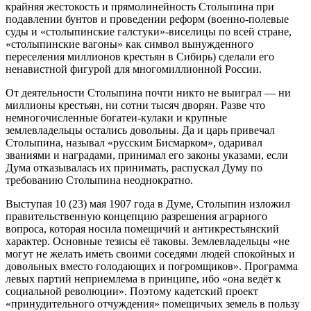
крайняя жестокость и прямолинейность Столыпина при
подавлении бунтов и проведении реформ (военно-полевые
суды и «столыпинские галстуки»-виселицы по всей стране,
«столыпинские вагоны» как символ вынужденного
переселения миллионов крестьян в Сибирь) сделали его
ненавистной фигурой для многомиллионной России.
От деятельности Столыпина почти никто не выиграл — ни
миллионы крестьян, ни сотни тысяч дворян. Разве что
немногочисленные богатеи-кулаки и крупные
землевладельцы остались довольны. Да и царь привечал
Столыпина, называл «русским Бисмарком», одаривал
званиями и наградами, принимал его законы указами, если
Дума отказывалась их принимать, распускал Думу по
требованию Столыпина неоднократно.
Выступая 10 (23) мая 1907 года в Думе, Столыпин изложил
правительственную концепцию разрешения аграрного
вопроса, которая носила помещичий и антикрестьянский
характер. Основные тезисы её таковы. Землевладельцы «не
могут не желать иметь своими соседями людей спокойных и
довольных вместо голодающих и погромщиков». Программа
левых партий неприемлема в принципе, ибо «она ведёт к
социальной революции». Поэтому кадетский проект
«принудительного отчуждения» помещичьих земель в пользу