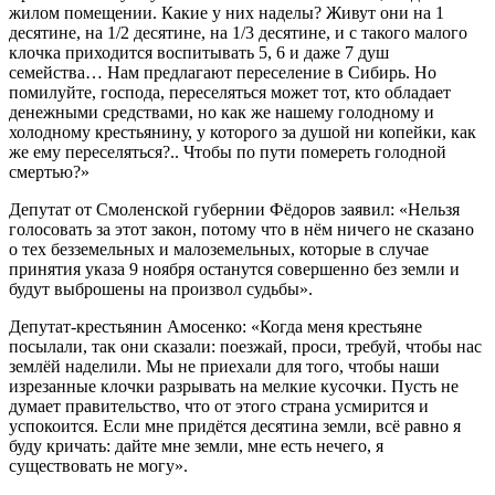
жилом помещении. Какие у них наделы? Живут они на 1
десятине, на 1/2 десятине, на 1/3 десятине, и с такого малого
клочка приходится воспитывать 5, 6 и даже 7 душ
семейства… Нам предлагают переселение в Сибирь. Но
помилуйте, господа, переселяться может тот, кто обладает
денежными средствами, но как же нашему голодному и
холодному крестьянину, у которого за душой ни копейки, как
же ему переселяться?.. Чтобы по пути помереть голодной
смертью?»
Депутат от Смоленской губернии Фёдоров заявил: «Нельзя
голосовать за этот закон, потому что в нём ничего не сказано
о тех безземельных и малоземельных, которые в случае
принятия указа 9 ноября останутся совершенно без земли и
будут выброшены на произвол судьбы».
Депутат-крестьянин Амосенко: «Когда меня крестьяне
посылали, так они сказали: поезжай, проси, требуй, чтобы нас
землёй наделили. Мы не приехали для того, чтобы наши
изрезанные клочки разрывать на мелкие кусочки. Пусть не
думает правительство, что от этого страна усмирится и
успокоится. Если мне придётся десятина земли, всё равно я
буду кричать: дайте мне земли, мне есть нечего, я
существовать не могу».