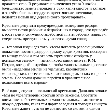
правительство. В результате применения указа 9 ноября
большинство земель перейдёт в руки капиталистов и кулаков
и за счёт общины создадутся крестьянские помещики,
появится новый вид деревенского пролетариата».
Крестьяне-депутаты предупреждали: вследствие реформ
вырастет поток рабочих и безработных в города, что приведёт
к росту цен и снижению заработной платы рабочих, вырастут
смертность, преступность, участятся случаи голода.
«Этот закон издан для того, чтобы погасить революционное
движение, посеять раздор и вражду среди крестьян, поссорить
их между собой и тем отвлечь стремление отобрать у
помещиков землю», — заявил крестьянин-депутат К.М.
Петров, который потребовал, чтобы малоземельные крестьяне
были «наделены землёй из удельных, кабинетских,
монастырских, посессионных, частновладельческих и прочих
земель. Все земли должны перейти в уравнительное
пользование всего народа».
Ещё один депутат — волынский крестьянин Данилюк заявил:
«Мы не удовлетворим крестьян этим законом. Обратите
внимание на безземельных и малоземельных… загляните в
любую деревню, какая там царит голодная и холодная нищета.
Крестьяне живут чуть ли не совместно со скотом, в одном