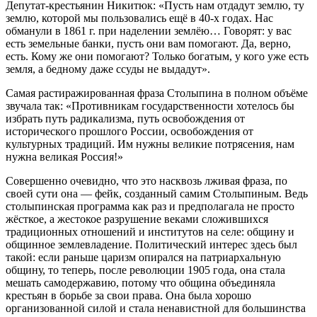
Депутат-крестьянин Никитюк: «Пусть нам отдадут землю, ту
землю, которой мы пользовались ещё в 40-х годах. Нас
обманули в 1861 г. при наделении землёю… Говорят: у вас
есть земельные банки, пусть они вам помогают. Да, верно,
есть. Кому же они помогают? Только богатым, у кого уже есть
земля, а бедному даже ссуды не выдадут».
Самая растиражированная фраза Столыпина в полном объёме
звучала так: «Противникам государственности хотелось бы
избрать путь радикализма, путь освобождения от
исторического прошлого России, освобождения от
культурных традиций. Им нужны великие потрясения, нам
нужна великая Россия!»
Совершенно очевидно, что это насквозь лживая фраза, по
своей сути она — фейк, созданный самим Столыпиным. Ведь
столыпинская программа как раз и предполагала не просто
жёсткое, а жестокое разрушение веками сложившихся
традиционных отношений и институтов на селе: общину и
общинное землевладение. Политический интерес здесь был
такой: если раньше царизм опирался на патриархальную
общину, то теперь, после революции 1905 года, она стала
мешать самодержавию, потому что община объединяла
крестьян в борьбе за свои права. Она была хорошо
организованной силой и стала ненавистной для большинства