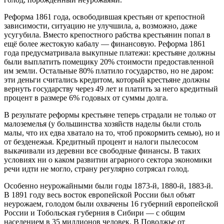
Реформа 1861 года, освободившая крестьян от крепостной
зависимости, ситуацию не улучшила, а, возможно, даже
усугубила. Вместо крепостного рабства крестьянин попал в
ещё более жестокую кабалу — финансовую. Реформа 1861
года предусматривала выкупные платежи: крестьяне должны
были выплатить помещику 20% стоимости предоставленной
им земли. Остальные 80% платило государство, но не даром:
эти деньги считались кредитом, который крестьяне должны
вернуть государству через 49 лет и платить за него кредитный
процент в размере 6% годовых от суммы долга.
В результате реформы крестьяне теперь страдали не только от
малоземелья (у большинства хозяйств наделы были столь
малы, что их едва хватало на то, чтоб прокормить семью), но и
от безденежья. Кредитный процент и налоги пылесосом
выкачивали из деревни все свободные финансы. В таких
условиях ни о каком развитии аграрного сектора экономики
речи идти не могло, страну регулярно сотрясал голод.
Особенно неурожайными были годы 1873-й, 1880-й, 1883-й.
В 1891 году весь восток европейской России был объят
неурожаем, голодом были охвачены 16 губерний европейской
России и Тобольская губерния в Сибири — с общим
населением в 35 миллионов человек. В Поволжье от