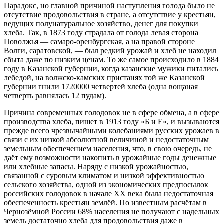
Парадокс, но главной причиной наступления голода было не
отсутствие продовольствия в стране, а отсутствие у крестьян,
ведущих полунатуральное хозяйство, денег для покупки
хлеба. Так, в 1873 году страдала от голода левая сторона
Поволжья — самаро-оренбургская, а на правой стороне
Волги, саратовской, — был редкий урожай и хлеб не находил
сбыта даже по низким ценам. То же самое происходило в 1884
году в Казанской губернии, когда казанские мужики питались
лебедой, на волжско-камских пристанях той же Казанской
губернии гнили 1720000 четвертей хлеба (одна вощаная
четверть равнялась 12 пудам).
Причина современных голодовок не в сфере обмена, а в сфере
производства хлеба, пишет в 1913 году «Б и Е», и вызываются
прежде всего чрезвычайными колебаниями русских урожаев в
связи с их низкой абсолютной величиной и недостаточным
земельным обеспечением населения, что, в свою очередь, не
даёт ему возможности накопить в урожайные годы денежные
или хлебные запасы. Наряду с низкой урожайностью,
связанной с суровым климатом и низкой эффективностью
сельского хозяйства, одной из экономических предпосылок
российских голодовок в начале XX века была недостаточная
обеспеченность крестьян землёй. По известным расчётам в
Чернозёмной России 68% населения не получают с надельных
земель достаточно хлеба для продовольствия даже в