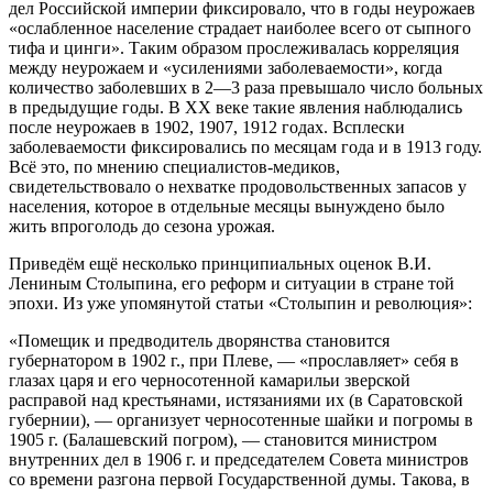
дел Российской империи фиксировало, что в годы неурожаев
«ослабленное население страдает наиболее всего от сыпного
тифа и цинги». Таким образом прослеживалась корреляция
между неурожаем и «усилениями заболеваемости», когда
количество заболевших в 2—3 раза превышало число больных
в предыдущие годы. В XX веке такие явления наблюдались
после неурожаев в 1902, 1907, 1912 годах. Всплески
заболеваемости фиксировались по месяцам года и в 1913 году.
Всё это, по мнению специалистов-медиков,
свидетельствовало о нехватке продовольственных запасов у
населения, которое в отдельные месяцы вынуждено было
жить впроголодь до сезона урожая.
Приведём ещё несколько принципиальных оценок В.И.
Лениным Столыпина, его реформ и ситуации в стране той
эпохи. Из уже упомянутой статьи «Столыпин и революция»:
«Помещик и предводитель дворянства становится
губернатором в 1902 г., при Плеве, — «прославляет» себя в
глазах царя и его черносотенной камарильи зверской
расправой над крестьянами, истязаниями их (в Саратовской
губернии), — организует черносотенные шайки и погромы в
1905 г. (Балашевский погром), — становится министром
внутренних дел в 1906 г. и председателем Совета министров
со времени разгона первой Государственной думы. Такова, в