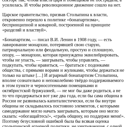
усилилась. И чтобы революционное движение сошло на нет.
Царское правительство, призвав Столыпина к власти,
откровенно перешло к политике «бонапартизма»,
беспринципной и коварной, построенной на принципе
«разделяй и властвуй».
«Бонапартизм, — писал В.И. Ленин в 1908 году, — есть
лавирование монархии, потерявшей свою старую,
патриархальную или феодальную, простую и сплошную,
опору, — монархии, которая принуждена эквилибрировать,
чтобы не упасть, — заигрывать, чтобы управлять, —
подкупать, чтобы нравиться, — брататься с подонками
общества, с прямыми ворами и жуликами, чтобы держаться не
только на штыке […] И аграрный бонапартизм Столыпина,
вполне сознательно и непоколебимо твёрдо поддерживаемого
в этом пункте и черносотенными помещиками и
октябристской буржуазией, — не мог бы даже родиться, а не
то что продержаться вот уже два года, если бы сама община в
России не развивалась капиталистически, если бы внутри
общины не складывалось постоянно элементов, с которыми
самодержавие могло начать заигрывать, которым оно могло
сказать: «обогащайтесь!», «грабь общину, но поддержи меня!».
Поэтому безусловной ошибкой была бы всякая оценка
столыпинской аграрной политики, не учитывающая, с одной