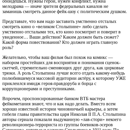
обойдёшься. Нужны герои, нужен конфликт, нужна
мелодрама — иначе зрителя федеральных каналов не
заманишь смотреть данное фейк-шоу с политическим душком.
Представьте, что вам надо заставить умственно отсталых
смотреть кино о «великом Столыпине» либо сделать
умственно отсталыми тех, кто кино посмотрит и поверит в
увиденное… Ваши действия? Каким должен быть сюжет?
Какой форма повествования? Кто должен играть главную
роль?
Желательно, чтобы ваш фильм был похож на комикс —
набором простейших для восприятия и понимания сценок-
скетчей, стремительно сменяющих друг друга, как цирковые
трюки. А роль Столыпина лучше всего отдать какому-нибудь
полюбившемуся массовой аудитории актёру, к которому УЖЕ
приклеился имидж героя-правдоруба и борца с
коррупционерами и преступниками.
Впрочем, проспонсированные банком ВТБ мастера
фейкометания знают, что и как надо делать. Вместо всем
хорошо известной истории чиновничьей карьеры, а затем
гибели главы правительства царя Николая II П.А. Столыпина
авторы сериала показали выдуманную «лав-стори» некоего
революционера-террориста из группы боевиков-эсеров
Савинкова, которые и казнили Столыпина в 1911 году. По