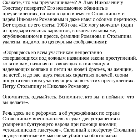
Скажете, что мы преувеличиваем? А Льву Николаевичу
Толстому поверите? Его невозможно обвинить в
преувеличениях, он жил в одно время со Столыпиным и
царём Николаем Романовым и даже имел с обоими переписку.
Вот строки из его статьи 1908 года «Не могу молчать» (один
из предварительных вариантов, в окончательном же,
опубликованном в прессе, фамилии Романова и Столыпина
удалены, видимо, по цензурным соображениям):
«Обращаюсь ко всем участникам непрестанно
совершающихся под ложным названием закона преступлений,
ко всем вам, начиная от взводящих на виселицу и
надевающих колпаки и петли на людей-братьев, на женщин,
на детей, и до вас, двух главных скрытных палачей, своим
попустительством участвующих во всех этих преступлениях:
Петру Столыпину и Николаю Романову.
Опомнитесь, одумайтесь. Вспомните, кто вы, и поймите, что
вы делаете».
Речь здесь не о реформах, а об учреждённых по стране
Столыпиным военно-полевых судах для устрашения и
усмирения бунтующего народа при помощи виселиц —
«столыпинских галстуков». Склонный к позёрству Столыпин
осуществлённые им массовые убийства обосновывал