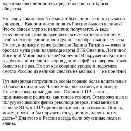
маргинальных личностей, представляющих отбросы
общества.
Но ведь у таких людей не может быть ни власти, ни рычагов
влияния… Как они могли лишить Россию былого величия?
Что-то совсем глупо и нелогично получается. А ведь
качественный фейк должен быть всё же хотя бы логичным,
чтоб в него поверили простодушные необразованные массы.
Ну вот, к примеру, та же фейковая Ларина Татьяна — взяла и
бросила мужа ради владельца карты ВТБ Онегина. Логично?
Логично! Могло быть такое? Конечно! В окружении Костина
и других спонсоров и авторов данного фейка наверняка такое
бывало и не раз. Но вот как сборище уродов и недоумков
смогло Россию из великой сделать не великой — не понятно!
Тут наверняка потрудились особы гораздо более влиятельные
и благовоспитанные. Члены монаршей семьи, к примеру.
Иные высокородные дворяне. Словом, ЛПР — лица,
принимающие решения, как теперь говорят. Отмороженных и
полусумасшедших фейко-революционеров, показанных в
сериале ВТБ, к ЛПР причислить вряд ли возможно. Они-то,
может, и хотели бы порулить государством, да «хто ж им
дасть»? Для этого в России всегда были обученные люди и
кланы.