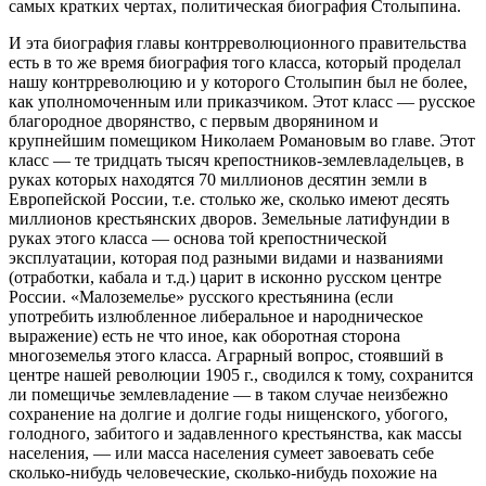
самых кратких чертах, политическая биография Столыпина.
И эта биография главы контрреволюционного правительства
есть в то же время биография того класса, который проделал
нашу контрреволюцию и у которого Столыпин был не более,
как уполномоченным или приказчиком. Этот класс — русское
благородное дворянство, с первым дворянином и
крупнейшим помещиком Николаем Романовым во главе. Этот
класс — те тридцать тысяч крепостников-землевладельцев, в
руках которых находятся 70 миллионов десятин земли в
Европейской России, т.е. столько же, сколько имеют десять
миллионов крестьянских дворов. Земельные латифундии в
руках этого класса — основа той крепостнической
эксплуатации, которая под разными видами и названиями
(отработки, кабала и т.д.) царит в исконно русском центре
России. «Малоземелье» русского крестьянина (если
употребить излюбленное либеральное и народническое
выражение) есть не что иное, как оборотная сторона
многоземелья этого класса. Аграрный вопрос, стоявший в
центре нашей революции 1905 г., сводился к тому, сохранится
ли помещичье землевладение — в таком случае неизбежно
сохранение на долгие и долгие годы нищенского, убогого,
голодного, забитого и задавленного крестьянства, как массы
населения, — или масса населения сумеет завоевать себе
сколько-нибудь человеческие, сколько-нибудь похожие на