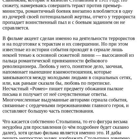
сюжету, намереваясь совершить теракт против премьер-
министра, романтичный боевик внезапно влюбляется в одну
из дочерей своей потенциальной жертвы, отчего у террориста
пропадает воинственный пыл и с боевым заданием он не
справляется.
В фильме акцент сделан именно на деятельности террористов
и на подготовке к терактам и их совершении. Но при этом
известные из истории события проходят в сериале лишь
некоей тенью к основной сюжетной линии — высосанной из
пальца романтической привязанности фейкового
революционера. Любовь у него, понятное дело, заочная,
напоминает нынешние взаимоотношения, которые
завязываются между молодыми людьми в социальных сетях,
или, как раньше сказали бы, любовь по переписке.
Несчастный «Ромео» пишет предмету обожания пылкие
письма и получает от неё сочувственные ответы.
Многочисленные выдуманные авторами сериала события,
связанные с сердечными переживаниями главного героя, и
составляют большую часть повествования.
Что касается собственно Столыпина, то его фигура весьма
неудобна для прославления (о чём подробнее будет сказано
далее), хотя целью фильма является именно это. И дабы
решить непростую задачу, изображать Столыпина доверено