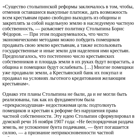
«Существо столыпинской реформы заключалось в том, чтобы,
отменив оставшиеся выкупные платежи, дать возможность
всем крестьянам право свободно выходить из общины и
закреплять за собой надельную землю в наследуемую частную
собственность, — разъясняет политику Столыпина Борис
Фёдоров. — При этом подразумевалось, что чисто
экономическими методами можно побудить помещиков
продавать свою землю крестьянам, а также использовать
государственные и иные земли для наделения ими крестьян.
Предполагалось, что постепенно число крестьянских
собственников и площадь земли в их руках будут возрастать, а
община и помещики будут ослабевать. […] Многие помещики
уже продавали земли, а Крестьянский банк их покупал и
продавал на условиях льготного кредитования желающим
крестьянам».
Однако эти планы Столыпина не были, да и не могли быть
реализованы, так как их фундаментом была
«прекраснодушная» недостижимая цель: подтолкнуть
помещиков и крестьян к реформе без нарушения права
частной собственности. Эту идею Столыпин сформулировал в
думской речи 16 ноября 1907 года: «Не беспорядочная раздача
земель, не успокоение бунта подачками, — бунт погашается
силою, — а признание неприкосновенности частной