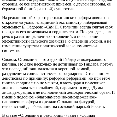
стороны, её бонапартистских приёмов, с другой стороны, её
буржуазной (= либеральной) сущности».
На реакционный характер столыпинских реформ довольно
откровенно указал ельцинский экс-министр, либеральный
экономист Б. Фёдоров: «Сам П. Столыпин всегда считал себя
прежде всего помещиком и гордился этим. По сути дела, шла
речь о развитии рыночных отношений, о повышении
эффективности сельского хозяйства, о спасении России, а не
изменении существа политической и экономической
системы».
Словом, Столыпин — это эдакий Гайдар самодержавного
разлива. Но даже несколько не дотягивает до Гайдара, потому
что последний занимался-таки коренной ломкой,
разрушением социалистического государства. Столыпин же
действовал по принципу: реформы реформами, но при этом
ничего кардинально не меняем, власть царя и помещиков
должна оставаться незыблемой, парламент в виде Думы —
лишь декорация, а не полноценный демократический орган. И
именно подобное «благонамеренно-самодержавное»
наполнение реформ и сделало Столыпина фигурой,
ненавистной для большинства сословий царской России.
В статье «Столыпин и революция» (газета «Социал-