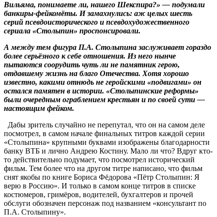
Вильяма, понимаете ли, нашего Шекспира?» — подумали
банкиры-фейкомёты. И замахнулись: аж целых шесть
серий псевдоисторического и псевдохудожественного
сериала «Столыпин» проспонсировали.
А между тем фигура П.А. Столыпина заслуживает гораздо
более серьёзного к себе отношения. Из него нынче
пытаются соорудить чуть ли не памятник герою,
отдавшему жизнь на благо Отечества. Хотя хорошо
известно, какими отнюдь не геройскими «подвигами» он
остался памятен в истории. «Столыпинские реформы»
были очередным ограблением крестьян и по своей сути —
настоящим фейком.
Дабы зритель случайно не перепутал, что он на самом деле
посмотрел, в самом начале финальных титров каждой серии
«Столыпина» крупными буквами изображены благодарности
банку ВТБ и лично Андрею Костину. Мало ли что? Вдруг кто-
то действительно подумает, что посмотрел исторический
фильм. Тем более что на другом титре написано, что фильм
снят якобы по книге Бориса Фёдорова «Пётр Столыпин: Я
верю в Россию». И только в самом конце титров в списке
костюмеров, гримёров, водителей, бухгалтеров и прочей
обслуги обозначен персонаж под названием «консультант по
П.А. Столыпину».