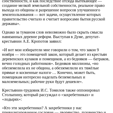
собственности, и как последствие отсюда вытекающее —
создание мелкой земельной собственности, реальное право
выхода из общины и разрешение вопросов улучшенного
землепользования — вот задачи, осуществление которых
правительство считало и считает вопросами бытия русской
державы».
Однако за туманом слов невозможно было скрыть смысла
навязанных деревне реформ. Выступая в Думе, депутат-
крестьянин А.Е. Кропотов заявил:
«И вот мои избиратели мне говорили о том, что закон 9
ноября — это помещичий закон, который делает из крестьян
деревенских кулаков и помещиков, а из бедняков — батраков,
вечно голодных работников». Бедняков миллионы, «но
обезземелила их не община, а обезземелили их тяжёлые
прямые и косвенные налоги·… Конечно, может быть,
помещикам интересно наделать безземельных и
малоземельных; рабочие руки будут дешевле».
Крестьянин-трудовик И.С. Томилов также оппонировал
Столыпину, который рассуждал о «захребетниках» и
«лодырях»:
«Кто эти захребетники? А захребетники у нас
привилегированное сословие — дворянство, духовенство и