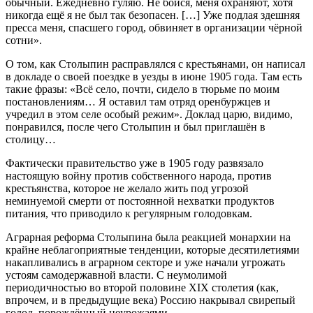
обычный. Ежедневно гуляю. Не бойся, меня охраняют, хотя
никогда ещё я не был так безопасен. […] Уже подлая здешняя
пресса меня, спасшего город, обвиняет в организации чёрной
сотни».
О том, как Столыпин расправлялся с крестьянами, он написал
в докладе о своей поездке в уезды в июне 1905 года. Там есть
такие фразы: «Всё село, почти, сидело в тюрьме по моим
постановлениям… Я оставил там отряд оренбуржцев и
учредил в этом селе особый режим». Доклад царю, видимо,
понравился, после чего Столыпин и был приглашён в
столицу…
Фактически правительство уже в 1905 году развязало
настоящую войну против собственного народа, против
крестьянства, которое не желало жить под угрозой
неминуемой смерти от постоянной нехватки продуктов
питания, что приводило к регулярным голодовкам.
Аграрная реформа Столыпина была реакцией монархии на
крайне неблагоприятные тенденции, которые десятилетиями
накапливались в аграрном секторе и уже начали угрожать
устоям самодержавной власти. С неумолимой
периодичностью во второй половине XIX столетия (как,
впрочем, и в предыдущие века) Россию накрывал свирепый
голод, порождённый неурожаями.