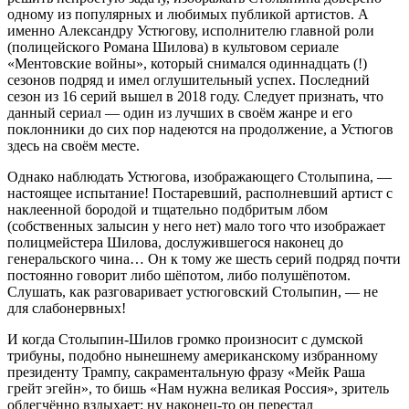
одному из популярных и любимых публикой артистов. А
именно Александру Устюгову, исполнителю главной роли
(полицейского Романа Шилова) в культовом сериале
«Ментовские войны», который снимался одиннадцать (!)
сезонов подряд и имел оглушительный успех. Последний
сезон из 16 серий вышел в 2018 году. Следует признать, что
данный сериал — один из лучших в своём жанре и его
поклонники до сих пор надеются на продолжение, а Устюгов
здесь на своём месте.
Однако наблюдать Устюгова, изображающего Столыпина, —
настоящее испытание! Постаревший, располневший артист с
наклеенной бородой и тщательно подбритым лбом
(собственных залысин у него нет) мало того что изображает
полицмейстера Шилова, дослужившегося наконец до
генеральского чина… Он к тому же шесть серий подряд почти
постоянно говорит либо шёпотом, либо полушёпотом.
Слушать, как разговаривает устюговский Столыпин, — не
для слабонервных!
И когда Столыпин-Шилов громко произносит с думской
трибуны, подобно нынешнему американскому избранному
президенту Трампу, сакраментальную фразу «Мейк Раша
грейт эгейн», то бишь «Нам нужна великая Россия», зритель
облегчённо вздыхает: ну наконец-то он перестал