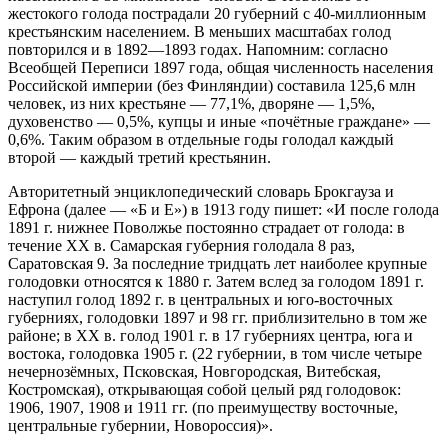
жестокого голода пострадали 20 губерний с 40-миллионным
крестьянским населением. В меньших масштабах голод
повторился и в 1892—1893 годах. Напомним: согласно
Всеобщей Переписи 1897 года, общая численность населения
Российской империи (без Финляндии) составила 125,6 млн
человек, из них крестьяне — 77,1%, дворяне — 1,5%,
духовенство — 0,5%, купцы и иные «почётные граждане» —
0,6%. Таким образом в отдельные годы голодал каждый
второй — каждый третий крестьянин.
Авторитетный энциклопедический словарь Брокгауза и
Ефрона (далее — «Б и Е») в 1913 году пишет: «И после голода
1891 г. нижнее Поволжье постоянно страдает от голода: в
течение XX в. Самарская губерния голодала 8 раз,
Саратовская 9. За последние тридцать лет наиболее крупные
голодовки относятся к 1880 г. Затем вслед за голодом 1891 г.
наступил голод 1892 г. в центральных и юго-восточных
губерниях, голодовки 1897 и 98 гг. приблизительно в том же
районе; в XX в. голод 1901 г. в 17 губерниях центра, юга и
востока, голодовка 1905 г. (22 губернии, в том числе четыре
нечернозёмных, Псковская, Новгородская, Витебская,
Костромская), открывающая собой целый ряд голодовок:
1906, 1907, 1908 и 1911 гг. (по преимуществу восточные,
центральные губернии, Новороссия)».