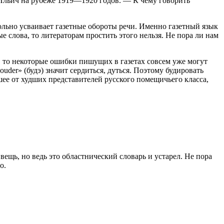
Ильич на рубеже 1919—1920 годов. — К чему говорить
вольно усваивает газетные обороты речи. Именно газетный язык
е слова, то литераторам простить этого нельзя. Не пора ли нам
), то некоторые ошибки пишущих в газетах совсем уже могут
uder» (будэ) значит сердиться, дуться. Поэтому будировать
шее от худших представителей русского помещичьего класса,
щь, но ведь это областнический словарь и устарел. Не пора
о.