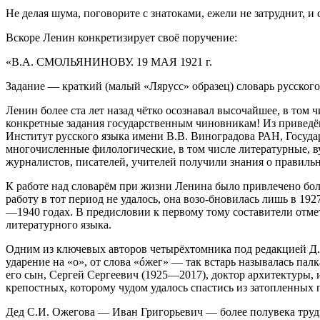
Не делая шума, поговорите с знатоками, ежели не затруднит, 
Вскоре Ленин конкретизирует своё поручение:
«В.А. СМОЛЬЯНИНОВУ. 19 МАЯ 1921 г.
Задание — краткий (малый «Лярусс» образец) словарь русског
Ленин более ста лет назад чётко осознавал высочайшее, в том 
конкретные задания государственным чиновникам! Из приведё
Институт русского языка имени В.В. Виноградова РАН, Госуд
многочисленные филологические, в том числе литературные, ву
журналистов, писателей, учителей получили знания о правильн
К работе над словарём при жизни Ленина было привлечено бол
работу в тот период не удалось, она возо-бновилась лишь в 19
—1940 годах. В предисловии к первому тому составители отме
литературного языка.
Одним из ключевых авторов четырёхтомника под редакцией Д.Н
ударение на «о», от слова «óжег» — так встарь называлась па
его сын, Сергей Сергеевич (1925—2017), доктор архитектуры, 
крепостных, которому чудом удалось спастись из затопленных 
Дед С.И. Ожегова — Иван Григорьевич — более полувека труди