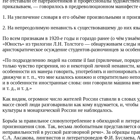
Не отставали от партработников и профессионалы художествен
приказываем, — говорилось в предреволюционном манифесте ф
1. На увеличение словаря в его объёме произвольными и прои
2. На непреодолимую ненависть к существовавшему до них язы
По всем признакам в 1920-е годы и гораздо ранее (о чём узнаё
«Юность» из трилогии Л.Н. Толстого — обнаруживаем следы н
аристократическое осуждение студентов-разночинцев за особен
«По подразделению людей на comme il faut (приличные, порядоч
только чувство презрения, но и некоторой личной ненависти, 
особенности их манера говорить, употреблять и интонировать н
движучи и т. п., что мне казалось книжно и отвратительно не
и в особенности иностранные слова: они говорили ма́шина вместо
и т. д., и т. д.»
Как видим, огромное число жителей России ставили в словах уд
массе своей люди разговаривали как кому вздумается, и, чтобы
культуры в монархической России не наблюдалось.
Борьба за правильное словоупотребление в обиходной и литер
произношения слов. Так, весьма любопытным представляется о
неправильностей в русской разговорной речи». За образцы пр
С.А. Аксакова, лингвистов и литературоведов Ф.И. Буслаева, 