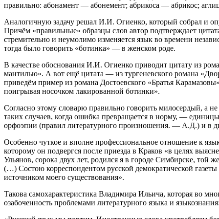
правильно: абонамент — абонемент; абрикоса — абрикос; агли
Аналогичную задачу решал И.И. Огиенко, который собрал и оп
Причём «правильные» образцы слов автор подтверждает цитата
стремительно и неумолимо изменяется язык во времени незави
тогда было говорить «ботинка» — в женском роде.
В качестве обоснования И.И. Огиенко приводит цитату из рома
мантилью». А вот ещё цитата — из тургеневского романа «Двор
приведём пример из романа Достоевского «Братья Карамазовы»:
поигрывая носочком лакированной ботинки».
Согласно этому словарю правильно говорить милосердый, а не
таких случаев, когда ошибка превращается в норму, — единицы,
орфоэпии (правил литературного произношения. — А.Д.) и в 
Особенно чуткое и вполне профессиональное отношение к язык
которому он подвергся после приезда в Краков «в целях выясн
Ульянов, сорока двух лет, родился я в городе Симбирске, той 
(…) Состою корреспондентом русской демократической газеты «
источником моего существования».
Такова самохарактеристика Владимира Ильича, которая во мно
озабоченность проблемами литературного языка и языкознания