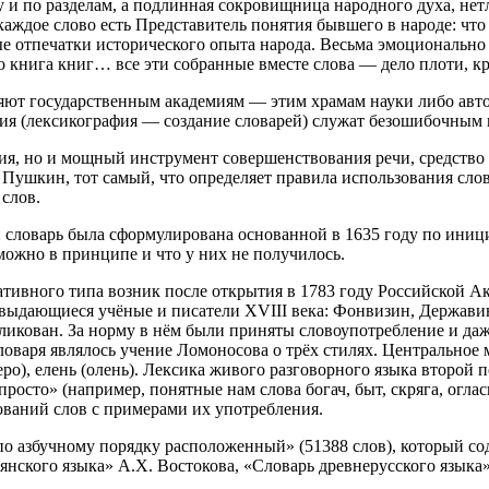
 и по разделам, а подлинная сокровищница народного духа, нет
аждое слово есть Представитель понятия бывшего в народе: что 
ные отпечатки исторического опыта народа. Весьма эмоционально
 книга книг… все эти собранные вместе слова — дело плоти, кр
еряют государственным академиям — этим храмам науки либо а
ния (лексикография — создание словарей) служат безошибочным
дия, но и мощный инструмент совершенствования речи, средство
 Пушкин, тот самый, что определяет правила использования слов
слов.
й словарь была сформулирована основанной в 1635 году по ини
зможно в принципе и что у них не получилось.
тивного типа возник после открытия в 1783 году Российской А
е выдающиеся учёные и писатели XVIII века: Фонвизин, Держав
ликован. За норму в нём были приняты словоупотребление и даж
варя являлось учение Ломоносова о трёх стилях. Центральное м
ро), елень (олень). Лексика живого разговорного языка второй 
росто» (например, понятные нам слова богач, быт, скряга, огла
кований слов с примерами их употребления.
 азбучному порядку расположенный» (51388 слов), который сод
нского языка» А.Х. Востокова, «Словарь древнерусского языка»