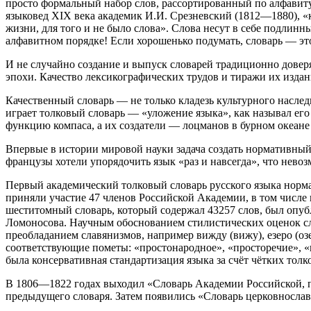
просто формальный набор слов, рассортированный по алфавиту
языковед XIX века академик И.И. Срезневский (1812—1880), «к
жизни, для того и не было слова». Слова несут в себе подлин
алфавитном порядке! Если хорошенько подумать, словарь — это
И не случайно создание и выпуск словарей традиционно дов
эпохи. Качество лексикографических трудов и тиражи их изда
Качественный словарь — не только кладезь культурного насле
играет толковый словарь — «уложение языка», как называл его
функцию компаса, а их создатели — лоцманов в бурном океане 
Впервые в истории мировой науки задача создать нормативны
французы хотели упорядочить язык «раз и навсегда», что нево
Первый академический толковый словарь русского языка норма
приняли участие 47 членов Российской Академии, в том числ
шеститомный словарь, который содержал 43257 слов, был опуб
Ломоносова. Научным обоснованием стилистических оценок сло
преобладанием славянизмов, например вижду (вижу), езеро (озе
соответствующие пометы: «простонародное», «просторечие», «п
была консервативная стандартизация языка за счёт чётких тол
В 1806—1822 годах выходил «Словарь Академии Российской, по
предыдущего словаря. Затем появились «Словарь церковнославя