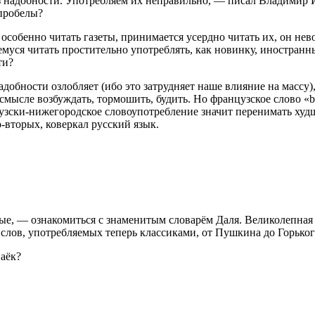
з надобности. Употребляем их неправильно, — писал Владимир 
 пробелы?
 особенно читать газеты, принимается усердно читать их, он не
емуся читать простительно употреблять, как новинку, иностранны
ти?
адобности озлобляет (ибо это затрудняет наше влияние на массу
смысле возбуждать, тормошить, будить. Но французское слово «bo
цузски-нижегородское словоупотребление значит перенимать худ
о-вторых, коверкал русский язык.
, — ознакомиться с знаменитым словарём Даля. Великолепная ве
ь слов, употребляемых теперь классиками, от Пушкина до Горьког
паёк?