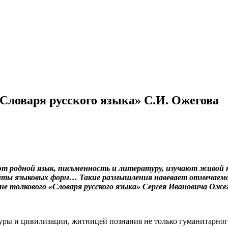
Словаря русского языка» С.И. Ожегова
т родной язык, письменность и литературу, изучают живой н
нты языковых форм… Такие размышления навевает отмечаемое
ыне толкового «Словаря русского языка» Сергея Ивановича Ожег
 и цивилизации, житницей познания не только гуманитарного, 