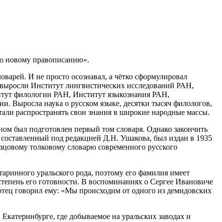
 По новому правописанию».
оварей. И не просто осознавал, а чётко сформулировал
, выросли Институт лингвистических исследований РАН,
итут филологии РАН, Институт языкознания РАН,
и. Выросла наука о русском языке, десятки тысяч филологов,
стали распространять свои знания в широкие народные массы.
вном был подготовлен первый том словаря. Однако закончить
, составленный под редакцией Д.Н. Ушакова, был издан в 1935
азцовому толковому словарю современного русского
аринного уральского рода, поэтому его фамилия имеет
 степень его готовности. В воспоминаниях о Сергее Ивановиче
 отец говорил ему: «Мы происходим от одного из демидовских
Екатеринбурге, где добываемое на уральских заводах и