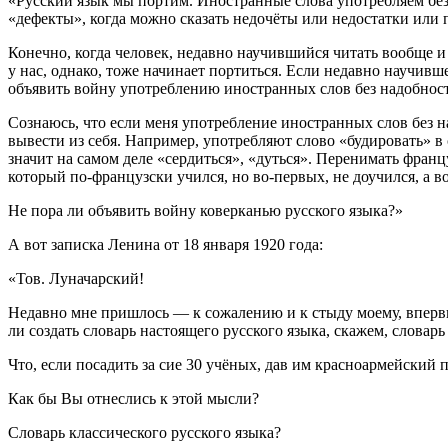
«Русский язык мы портим. Иностранные слова употребляем бе
«дефекты», когда можно сказать недочёты или недостатки или
Конечно, когда человек, недавно научившийся читать вообще и
у нас, однако, тоже начинает портиться. Если недавно научивш
объявить войну употреблению иностранных слов без надобнос
Сознаюсь, что если меня употребление иностранных слов без н
вывести из себя. Например, употребляют слово «будировать» в 
значит на самом деле «сердиться», «дуться». Перенимать фран
который по-французски учился, но во-первых, не доучился, а в
Не пора ли объявить войну коверканью русского языка?»
А вот записка Ленина от 18 января 1920 года:
«Тов. Луначарский!
Недавно мне пришлось — к сожалению и к стыду моему, впервые
ли создать словарь настоящего русского языка, скажем, словар
Что, если посадить за сие 30 учёных, дав им красноармейский 
Как бы Вы отнеслись к этой мысли?
Словарь классического русского языка?