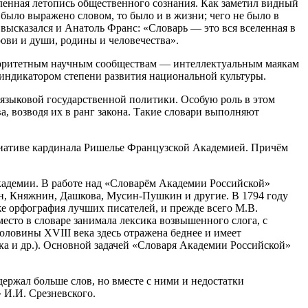
ленная летопись общественного сознания. Как заметил видный
было выражено словом, то было и в жизни; чего не было в
 высказался и Анатоль Франс: «Словарь — это вся вселенная в
ови и души, родины и человечества».
вторитетным научным сообществам — интеллектуальным маякам
 индикатором степени развития национальной культуры.
 языковой государственной политики. Особую роль в этом
а, возводя их в ранг закона. Такие словари выполняют
циативе кардинала Ришелье Французской Академией. Причём
кадемии. В работе над «Словарём Академии Российской»
ин, Княжнин, Дашкова, Мусин-Пушкин и другие. В 1794 году
е орфография лучших писателей, и прежде всего М.В.
есто в словаре занимала лексика возвышенного слога, с
половины XVIII века здесь отражена беднее и имеет
ска и др.). Основной задачей «Словаря Академии Российской»
ержал больше слов, но вместе с ними и недостатки
 И.И. Срезневского.