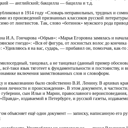
цкий — английский; бакцилла — бацилла и т.д.
убликовал в 1914 году «Словарь неправильных, трудных и сомн
ми из произведений признанных классиков русской литературы. 
симо от лингвистов. Так, слово «ботинок» мужского рода приво
на И.А. Гончарова «Обрыв»: «Марья Егоровна замялась и начала 
янское гнездо»: «Вся её фигура, от лоснистых волос до кончика
 «Удивляюсь я на вас, сударь, — прибавил он, помолчав, как-то
 милосердный, танцовал, а не танцевал (данный пример обоснов
 всё-таки язык тяготеет к фундаментальности и постоянству, и 
динамике включения заимствованных слов и словоформ.
у и языкознанию было свойственно В.И. Ленину. В архивах кра
ения личности и происхождения». В этом документе, в частност
же губернии, сын Ильи и Марии, православного вероисповедания,
Правда», издаваемой в Петербурге, и русской газеты, издаваем
гом объясняет ещё один документ — записку, написанную его ру
: