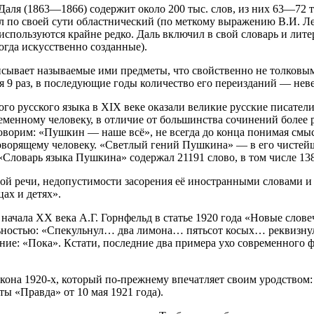
аля (1863—1866) содержит около 200 тыс. слов, из них 63—72 т
л по своей сути областнический (по меткому выражению В.И. Лен
используются крайне редко. Даль включил в свой словарь и лит
огда искусственно созданные).
описывает называемые ими предметы, что свойственно не толковы
я 9 раз, в последующие годы количество его переизданий — неве
ого русского языка в XIX веке оказали великие русские писатели
енному человеку, в отличие от большинства сочинений более р
оворим: «Пушкин — наше всё», не всегда до конца понимая смы
говорящему человеку. «Светлый гений Пушкина» — в его чистей
Словарь языка Пушкина» содержал 21191 слово, в том числе 13
ной речи, недопустимости засорения её иностранными словами и
ах и детях».
 начала XX века А.Г. Горнфельд в статье 1920 года «Новые сло
ьностью: «Спекульнул… два лимона… пятьсот косых… реквизнул
ние: «Пока». Кстати, последние два примера ухо современного ф
кона 1920-х, который по-прежнему впечатляет своим уродством:
ты «Правда» от 10 мая 1921 года).