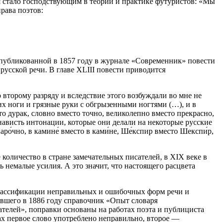
я стало господствующим в теории и практике футуристов: «Мы
рава поэтов:
В опубликованной в 1857 году в журнале «Современник» повести
усской речи. В главе XLIII повести приводится
 второму разряду и вследствие этого возбуждали во мне не
их ноги и грязные руки с обгрызенными ногтями (…), и в
о дурак, словно вместо точно, великолепно вместо прекрасно,
нависть интонации, которые они делали на некоторые русские
аро́чно, в камине́ вместо в ками́не, Ше́кспир вместо Шекспи́р,
 количество в стране замечательных писателей, в XIХ веке в
ь немалые усилия. А это значит, что настоящего расцвета
 классификации неправильных и ошибочных форм речи и
авшего в 1886 году справочник «Опыт словаря
ателей», поправки основаны на работах поэта и публициста
ах первое слово употреблено неправильно, второе —