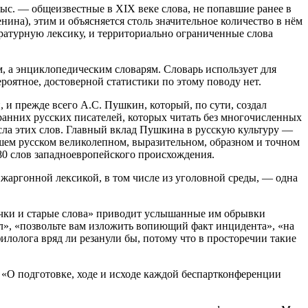
ыс. — общеизвестные в XIX веке слова, не попавшие ранее в
ина), этим и объясняется столь значительное количество в нём
ературную лексику, и территориально ограниченные слова
м, а энциклопедическим словарям. Словарь использует для
роятное, достоверной статистики по этому поводу нет.
, и прежде всего А.С. Пушкин, который, по сути, создал
анних русских писателей, которых читать без многочисленных
сла этих слов. Главный вклад Пушкина в русскую культуру —
шем русском великолепном, выразительном, образном и точном
80 слов западноевропейского происхождения.
 жаргонной лексикой, в том числе из уголовной среды, — одна
вечки и старые слова» приводит услышанные им обрывки
», «позвольте вам изложить вопиющий факт инцидента», «на
илолога вряд ли резанули бы, потому что в просторечии такие
 «О подготовке, ходе и исходе каждой беспартконференции