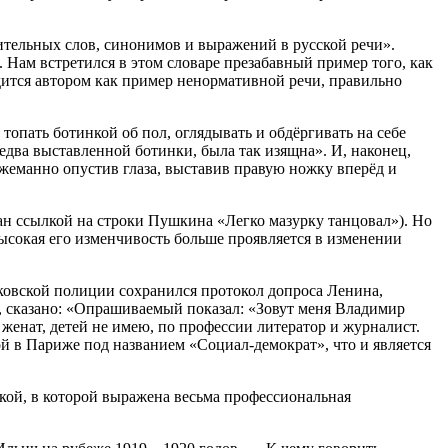
ительных слов, синонимов и выражений в русской речи».
Нам встретился в этом словаре презабавный пример того, как
дится автором как пример ненормативной речи, правильно
топать ботинкой об пол, оглядывать и обдёргивать на себе
 едва выставленной ботинки, была так изящна». И, наконец,
 жеманно опустив глаза, выставив правую ножку вперёд и
ан ссылкой на строки Пушкина «Легко мазурку танцовал»). Но
высокая его изменчивость больше проявляется в изменении
ковской полиции сохранился протокол допроса Ленина,
и, сказано: «Опрашиваемый показал: «Зовут меня Владимир
 женат, детей не имею, по профессии литератор и журналист.
ой в Париже под названием «Социал-демократ», что и является
кой, в которой выражена весьма профессиональная