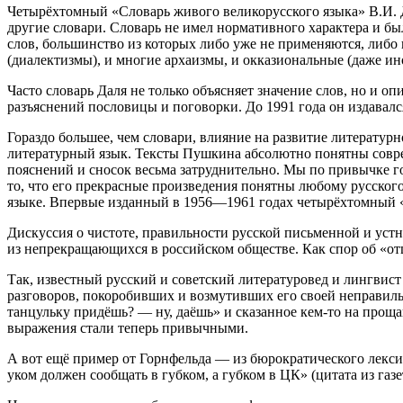
Четырёхтомный «Словарь живого великорусского языка» В.И. Д
другие словари. Словарь не имел нормативного характера и бы
слов, большинство из которых либо уже не применяются, либо 
(диалектизмы), и многие архаизмы, и окказиональные (даже ин
Часто словарь Даля не только объясняет значение слов, но и 
разъяснений пословицы и поговорки. До 1991 года он издавалс
Гораздо большее, чем словари, влияние на развитие литературн
литературный язык. Тексты Пушкина абсолютно понятны соврем
пояснений и сносок весьма затруднительно. Мы по привычке г
то, что его прекрасные произведения понятны любому русско
языке. Впервые изданный в 1956—1961 годах четырёхтомный «
Дискуссия о чистоте, правильности русской письменной и уст
из непрекращающихся в российском обществе. Как спор об «отц
Так, известный русский и советский литературовед и лингвист
разговоров, покоробивших и возмутивших его своей неправил
танцульку придёшь? — ну, даёшь» и сказанное кем-то на проща
выражения стали теперь привычными.
А вот ещё пример от Горнфельда — из бюрократического лекси
уком должен сообщать в губком, а губком в ЦК» (цитата из газе