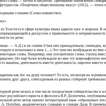
ного слова — поэты и писатели. Требование обновления словар
утуристов «Пощёчина общественному вкусу» (1912), — чтить п
зводными словами (Слово-новшество).
ку».
м из Толстого) в сфере культуры языка царили хаос и анархия. 
епрекращающейся дискуссии о правильности и неправильности р
ности их речи:
ные. — А.Д.) и не comme il faut они принадлежали, очевидно, ко
которую я испытывал к ним. (…) Это чувство возбуждали во мне 
екоторые слова. Например, они употребляли слова: глупец вмест
порядочно. Но ещё более возбуждали во мне эту комильфотную не
 маши́на, дея́тельность вместо де́ятельность, на́рочно вместо н
арения как бог на душу положит! То есть, несмотря на огромное
 понять друг друга, собеседникам из разных губерний требовалис
атурной речи велась в том числе посредством собирательства и
пыт российского юриста и филолога В.Р. Долопчева, опубликов
авильной речи автор принял литературный язык «образцовых пис
А.А. Потебни, академических словарях и словаре Даля. В пример