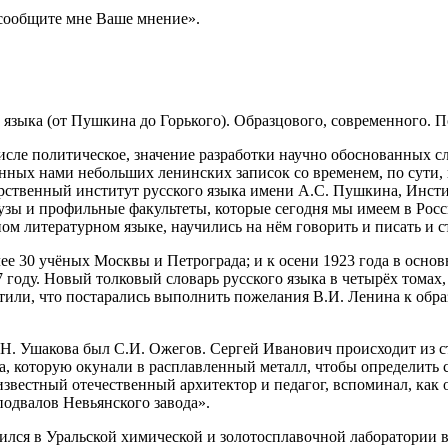
и сообщите мне Ваше мнение».
о языка (от Пушкина до Горького). Образцового, современного.
числе политическое, значение разработки научно обоснованных сл
нных нами небольших ленинских записок со временем, по сути
арственный институт русского языка имени А.С. Пушкина, Инст
зы и профильные факультеты, которые сегодня мы имеем в Росси
ом литературном языке, научились на нём говорить и писать и 
ее 30 учёных Москвы и Петрограда; и к осени 1923 года в осно
27 году. Новый толковый словарь русского языка в четырёх томах
тили, что постарались выполнить пожелания В.И. Ленина к обр
. Ушакова был С.И. Ожегов. Сергей Иванович происходит из ст
лка, которую окунали в расплавленный металл, чтобы определить
известный отечественный архитектор и педагог, вспоминал, как
подвалов Невьянского завода».
лся в Уральской химической и золотосплавочной лаборатории в 