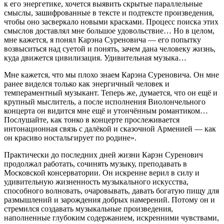
к его энергетике, хочется выявить скрытые параллельные
смыслы, зашифрованные в тексте и подтексте произведения,
чтобы оно засверкало новыми красками. Процесс поиска этих
смыслов доставлял мне большое удовольствие… Но в целом,
мне кажется, я понял Карэна Суреновича — его попытку
возвыситься над суетой и понять, зачем дана человеку жизнь,
куда движется цивилизация. Удивительная музыка…
Мне кажется, что мы плохо знаем Карэна Суреновича. Он мне
ранее виделся только как энергичный человек и
темпераментный музыкант. Теперь же, думается, что он ещё и
крупный мыслитель, а после исполнения Виолончельного
концерта он видится мне ещё и утончённым романтиком…
Послушайте, как тонко в концерте прослеживается
интонационная связь с далёкой и сказочной Арменией — как
он красиво ностальгирует по родине».
Практически до последних дней жизни Карэн Суренович
продолжал работать, сочинять музыку, преподавать в
Московской консерватории. Он искренне верил в силу и
удивительную жизненность музыкального искусства,
способного волновать, очаровывать, давать богатую пищу для
размышлений и зарождения добрых намерений. Потому он и
стремился создавать музыкальные произведения,
наполненные глубоким содержанием, искренними чувствами,