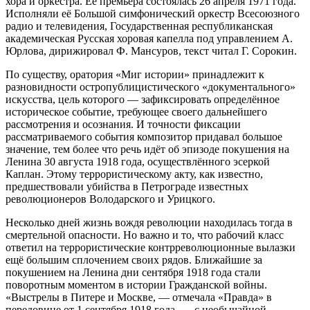
хора и оркестра. Её премьера состоялась 26 апреля 1971 года.
Исполняли её Большой симфонический оркестр Всесоюзного
радио и телевидения, Государственная республиканская
академическая Русская хоровая капелла под управлением А.
Юрлова, дирижировал Ф. Мансуров, текст читал Г. Сорокин.
По существу, оратория «Миг истории» принадлежит к
разновидности остропублицистического «документального»
искусства, цель которого — зафиксировать определённое
историческое событие, требующее своего дальнейшего
рассмотрения и осознания. И точности фиксации
рассматриваемого события композитор придавал большое
значение, тем более что речь идёт об эпизоде покушения на
Ленина 30 августа 1918 года, осуществлённого эсеркой
Каплан. Этому террористическому акту, как известно,
предшествовали убийства в Петрограде известных
революционеров Володарского и Урицкого.
Несколько дней жизнь вождя революции находилась тогда в
смертельной опасности. Но важно и то, что рабочий класс
ответил на террористические контрреволюционные вылазки
ещё большим сплочением своих рядов. Ближайшие за
покушением на Ленина дни сентября 1918 года стали
поворотным моментом в истории Гражданской войны.
«Выстрелы в Питере и Москве, — отмечала «Правда» в
передовице от 1 сентября 1918 года, — с необычайной