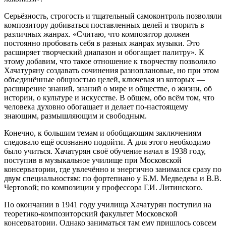
Серьёзность, строгость и тщательный самоконтроль позволяли
композитору добиваться поставленных целей и творить в
различных жанрах. «Считаю, что композитор должен
постоянно пробовать себя в разных жанрах музыки. Это
расширяет творческий диапазон и обогащает палитру». К
этому добавим, что такое отношение к творчеству позволило
Хачатуряну создавать сочинения разноплановые, но при этом
объединённые общностью целей, ключевая из которых —
расширение знаний, знаний о мире и обществе, о жизни, об
истории, о культуре и искусстве. В общем, обо всём том, что
человека духовно обогащает и делает по-настоящему
знающим, размышляющим и свободным.
Конечно, к большим темам и обобщающим заключениям
следовало ещё осознанно подойти. А для этого необходимо
было учиться. Хачатурян своё обучение начал в 1938 году,
поступив в музыкальное училище при Московской
консерватории, где увлечённо и энергично занимался сразу по
двум специальностям: по фортепиано у Б.М. Медведева и В.В.
Чертовой; по композиции у профессора Г.И. Литинского.
По окончании в 1941 году училища Хачатурян поступил на
теоретико-композиторский факультет Московской
консерватории. Однако заниматься там ему пришлось совсем