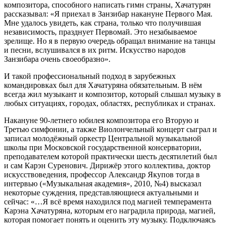
композитора, способного написать гимн страны, Хачатурян
рассказывал: «Я приехал в Занзибар накануне Первого Мая.
Мне удалось увидеть, как страна, только что получившая
независимость, празднует Первомай. Это незабываемое
зрелище. Но я в первую очередь обращал внимание на танцы
и песни, вслушивался в их ритм. Искусство народов
Занзибара очень своеобразно».
И такой профессиональный подход в зарубежных
командировках был для Хачатуряна обязательным. В нём
всегда жил музыкант и композитор, который слышал музыку в
любых ситуациях, городах, областях, республиках и странах.
Накануне 90-летнего юбилея композитора его Вторую и
Третью симфонии, а также Виолончельный концерт сыграл и
записал молодёжный оркестр Центральной музыкальной
школы при Московской государственной консерватории,
преподавателем которой практически шесть десятилетий был
и сам Карэн Суренович. Дирижёр этого коллектива, доктор
искусствоведения, профессор Александр Якупов тогда в
интервью («Музыкальная академия», 2010, №4) высказал
некоторые суждения, представляющиеся актуальными и
сейчас: «…Я всё время находился под магией темперамента
Карэна Хачатуряна, которым его наградила природа, магией,
которая помогает понять и оценить эту музыку. Подключаясь