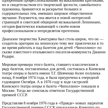
одобренным профессиональными музыкальными критиками,
но и свидетельством его творческой зрелости, самобытного
художника, бравшегося за раскрытие больших и
содержательных тем, имевших широкое общественное
звучание. Разумеется, она явится и новой интересной
страницей в советской обширной музыкальной Лениниане,
сегодня фактически взывающей о своём новом
профессиональном и непредвзятом прочтении.
Диапазон творчества Хачатуряна был столь широк, что он —
создатель оратории на ленинскую тему мог практически в то
же время работать и над балетом для детей «Чиполлино» по
сказке известного итальянского писателя-коммуниста Джанни
Родари.
Мировая премьера этого балета, ставшего классическим в
ряду балетов, поставленных для детей, состоялась в Киевском
театре оперы и балета имени Т.Г. Шевченко более полувека
назад, 8 ноября 1974 года, и была приурочена к очередной
годовщине Октября. А в 1976 году в ходе гастролей
Киевского театра оперы и балета «Чиполлино» показали в
Москве. Тогда же спектакль отметили Государственной
премией СССР.
Представляя 8 ноября 1976 года в «Правде» новых лауреатов
Государственной премии СССР, председатель Комитета по