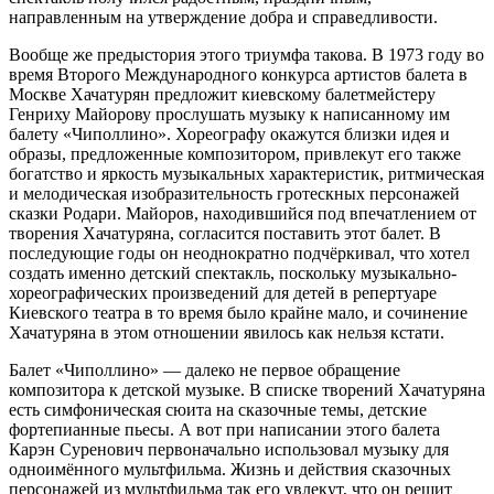
направленным на утверждение добра и справедливости.
Вообще же предыстория этого триумфа такова. В 1973 году во
время Второго Международного конкурса артистов балета в
Москве Хачатурян предложит киевскому балетмейстеру
Генриху Майорову прослушать музыку к написанному им
балету «Чиполлино». Хореографу окажутся близки идея и
образы, предложенные композитором, привлекут его также
богатство и яркость музыкальных характеристик, ритмическая
и мелодическая изобразительность гротескных персонажей
сказки Родари. Майоров, находившийся под впечатлением от
творения Хачатуряна, согласится поставить этот балет. В
последующие годы он неоднократно подчёркивал, что хотел
создать именно детский спектакль, поскольку музыкально-
хореографических произведений для детей в репертуаре
Киевского театра в то время было крайне мало, и сочинение
Хачатуряна в этом отношении явилось как нельзя кстати.
Балет «Чиполлино» — далеко не первое обращение
композитора к детской музыке. В списке творений Хачатуряна
есть симфоническая сюита на сказочные темы, детские
фортепианные пьесы. А вот при написании этого балета
Карэн Суренович первоначально использовал музыку для
одноимённого мультфильма. Жизнь и действия сказочных
персонажей из мультфильма так его увлекут, что он решит