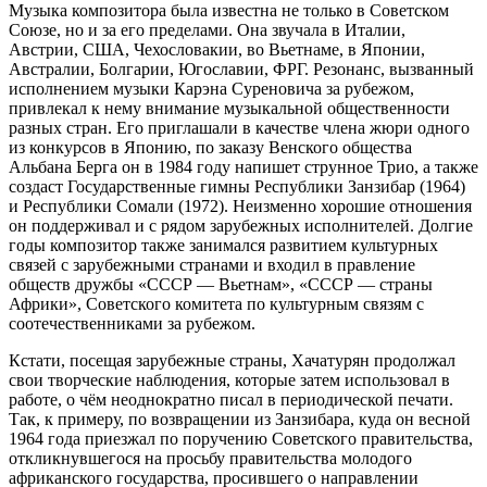
Музыка композитора была известна не только в Советском
Союзе, но и за его пределами. Она звучала в Италии,
Австрии, США, Чехословакии, во Вьетнаме, в Японии,
Австралии, Болгарии, Югославии, ФРГ. Резонанс, вызванный
исполнением музыки Карэна Суреновича за рубежом,
привлекал к нему внимание музыкальной общественности
разных стран. Его приглашали в качестве члена жюри одного
из конкурсов в Японию, по заказу Венского общества
Альбана Берга он в 1984 году напишет струнное Трио, а также
создаст Государственные гимны Республики Занзибар (1964)
и Республики Сомали (1972). Неизменно хорошие отношения
он поддерживал и с рядом зарубежных исполнителей. Долгие
годы композитор также занимался развитием культурных
связей с зарубежными странами и входил в правление
обществ дружбы «СССР — Вьетнам», «СССР — страны
Африки», Советского комитета по культурным связям с
соотечественниками за рубежом.
Кстати, посещая зарубежные страны, Хачатурян продолжал
свои творческие наблюдения, которые затем использовал в
работе, о чём неоднократно писал в периодической печати.
Так, к примеру, по возвращении из Занзибара, куда он весной
1964 года приезжал по поручению Советского правительства,
откликнувшегося на просьбу правительства молодого
африканского государства, просившего о направлении