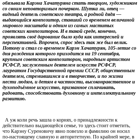
обязывала Карэна Хачатуряна стать творцом, художником
со своим неповторимым почерком. Шутка ли, отец —
видный деятель советского театра, а родной дядя —
выдающийся композитор, ставший со временем величиной
мирового масштаба и одним из самых маститых
советских композиторов. И в такой среде, конечно,
проявлять своё дарование было куда как интересней и
перспективней. Впрочем, спрос здесь так же был велик.
Потому и стал со временем Карэн Хачатурян, 105-летие со
дня рождения которого приходится на 19 сентября,
крупным советским композитором, народным артистом
РСФСР, заслуженным деятелем искусств РСФСР,
лауреатом Государственной премии СССР, общественным
деятелем, стремившимся и в творчестве, и по жизни
нести людям, и детям в частности, высоконравственное и
духоподъёмное искусство, призванное сплачивать,
радовать, способствовать духовному и интеллектуальному
развитию.
А уж коли речь зашла о корнях, о принадлежности к
действительно выдающейся семье, то здесь стоит отметить,
что Карэну Суреновичу явно повезло и фамилию он носил
по-настоящему славную и авторитетную. По крайней мере, в