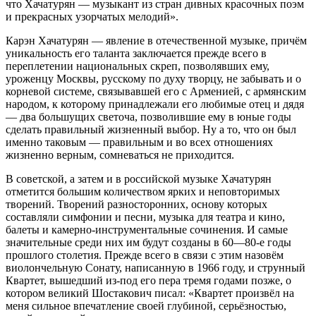
что Хачатурян — музыкант из стран дивных красочных поэм
и прекрасных узорчатых мелодий».
Карэн Хачатурян — явление в отечественной музыке, причём
уникальность его таланта заключается прежде всего в
переплетении национальных скреп, позволявших ему,
уроженцу Москвы, русскому по духу творцу, не забывать и о
корневой системе, связывавшей его с Арменией, с армянским
народом, к которому принадлежали его любимые отец и дядя
— два большущих светоча, позволившие ему в юные годы
сделать правильный жизненный выбор. Ну а то, что он был
именно таковым — правильным и во всех отношениях
жизненно верным, сомневаться не приходится.
В советской, а затем и в российской музыке Хачатурян
отметится большим количеством ярких и неповторимых
творений. Творений разносторонних, основу которых
составляли симфонии и песни, музыка для театра и кино,
балеты и камерно-инструментальные сочинения. И самые
значительные среди них им будут созданы в 60—80-е годы
прошлого столетия. Прежде всего в связи с этим назовём
виолончельную Сонату, написанную в 1966 году, и струнный
Квартет, вышедший из-под его пера тремя годами позже, о
котором великий Шостакович писал: «Квартет произвёл на
меня сильное впечатление своей глубиной, серьёзностью,