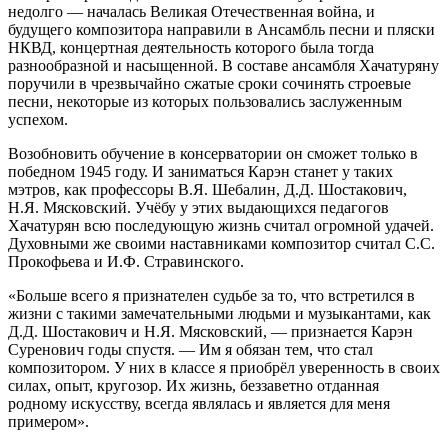
недолго — началась Великая Отечественная война, и
будущего композитора направили в Ансамбль песни и пляски
НКВД, концертная деятельность которого была тогда
разнообразной и насыщенной. В составе ансамбля Хачатуряну
поручили в чрезвычайно сжатые сроки сочинять строевые
песни, некоторые из которых пользовались заслуженным
успехом.
Возобновить обучение в консерватории он сможет только в
победном 1945 году. И заниматься Карэн станет у таких
мэтров, как профессоры В.Я. Шебалин, Д.Д. Шостакович,
Н.Я. Мясковский. Учёбу у этих выдающихся педагогов
Хачатурян всю последующую жизнь считал огромной удачей.
Духовными же своими наставниками композитор считал С.С.
Прокофьева и И.Ф. Стравинского.
«Больше всего я признателен судьбе за то, что встретился в
жизни с такими замечательными людьми и музыкантами, как
Д.Д. Шостакович и Н.Я. Мясковский, — признается Карэн
Суренович годы спустя. — Им я обязан тем, что стал
композитором. У них в классе я приобрёл уверенность в своих
силах, опыт, кругозор. Их жизнь, беззаветно отданная
родному искусству, всегда являлась и является для меня
примером».