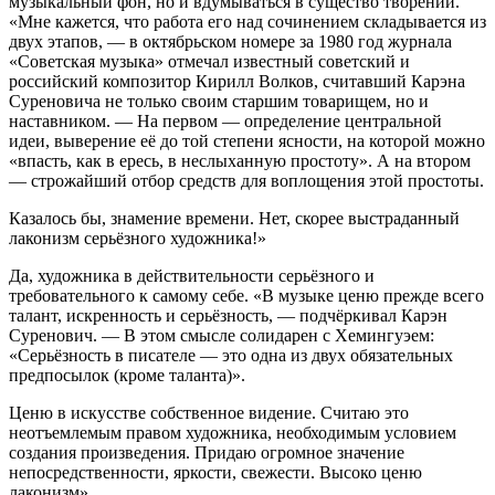
музыкальный фон, но и вдумываться в существо творений.
«Мне кажется, что работа его над сочинением складывается из
двух этапов, — в октябрьском номере за 1980 год журнала
«Советская музыка» отмечал известный советский и
российский композитор Кирилл Волков, считавший Карэна
Суреновича не только своим старшим товарищем, но и
наставником. — На первом — определение центральной
идеи, выверение её до той степени ясности, на которой можно
«впасть, как в ересь, в неслыханную простоту». А на втором
— строжайший отбор средств для воплощения этой простоты.
Казалось бы, знамение времени. Нет, скорее выстраданный
лаконизм серьёзного художника!»
Да, художника в действительности серьёзного и
требовательного к самому себе. «В музыке ценю прежде всего
талант, искренность и серьёзность, — подчёркивал Карэн
Суренович. — В этом смысле солидарен с Хемингуэем:
«Серьёзность в писателе — это одна из двух обязательных
предпосылок (кроме таланта)».
Ценю в искусстве собственное видение. Считаю это
неотъемлемым правом художника, необходимым условием
создания произведения. Придаю огромное значение
непосредственности, яркости, свежести. Высоко ценю
лаконизм».