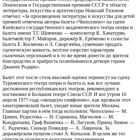
Ленинским и Государственным премиям СССР в области
литературы, искусства и архитектуры Николай Тихонов
отмечал: «За произведения литературы и искусства для детей
премией отмечены авторы балета «Чиполлино» на сцене
Киевского государственного академического театра оперы и
балета имени Т.Г. Шевченко — композитор К. Хачатурян,
балетмейстер Г. Майоров, дирижёр К. Ерёменко и солисты
балета Е. Косменко и Л. Сморгачёва, сумевшие придать
сценическую живость, весёлое озорство характерам
сказочных персонажей и в то же время донести до зрителя
благородство и храбрость полюбившихся детворе героев
Джанни Родари».
Балет этот после столь высокой оценки перенесут на сцену
Туркменского театра оперы и балета и, как все лучшие
достижения республиканских театров, рекомендуют к
постановке в Большом театре Союза ССР. И вот утром 16
апреля 1977 года «овощную симфонию», как прозвали этот
хачатуряновский балет, увидят юные зрители Москвы.
Главные партии в нём тогда исполняли: Чиполлино — М.
Цивин, Редисочка — Н. Сорокина, Магнолия — М.
Кондратьева, Граф Вишенка — В. Лагунов, Принц Лимон —
С. Радченко, Синьор Помидор — А. Лавренок. За
дирижёрским пультом стоял А. Копылов. В целом же тот
спектакль получился радостным, праздничным,