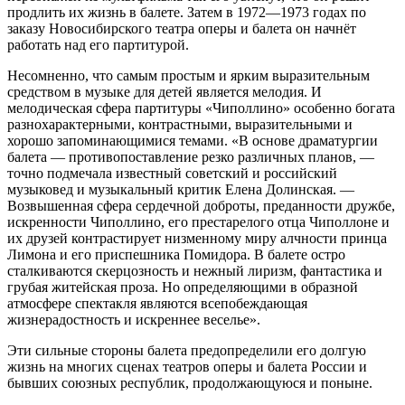
продлить их жизнь в балете. Затем в 1972—1973 годах по
заказу Новосибирского театра оперы и балета он начнёт
работать над его партитурой.
Несомненно, что самым простым и ярким выразительным
средством в музыке для детей является мелодия. И
мелодическая сфера партитуры «Чиполлино» особенно богата
разнохарактерными, контрастными, выразительными и
хорошо запоминающимися темами. «В основе драматургии
балета — противопоставление резко различных планов, —
точно подмечала известный советский и российский
музыковед и музыкальный критик Елена Долинская. —
Возвышенная сфера сердечной доброты, преданности дружбе,
искренности Чиполлино, его престарелого отца Чиполлоне и
их друзей контрастирует низменному миру алчности принца
Лимона и его приспешника Помидора. В балете остро
сталкиваются скерцозность и нежный лиризм, фантастика и
грубая житейская проза. Но определяющими в образной
атмосфере спектакля являются всепобеждающая
жизнерадостность и искреннее веселье».
Эти сильные стороны балета предопределили его долгую
жизнь на многих сценах театров оперы и балета России и
бывших союзных республик, продолжающуюся и поныне.