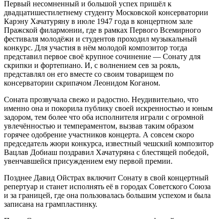
Первый несомненный и большой успех пришёл к
двадцатишестилетнему студенту Московской консерватории
Карэну Хачатуряну в июле 1947 года в концертном зале
Пражской филармонии, где в рамках Первого Всемирного
фестиваля молодёжи и студентов проходил музыкальный
конкурс. Для участия в нём молодой композитор тогда
представил первое своё крупное сочинение — Сонату для
скрипки и фортепиано. И, с волнением сев за рояль,
представлял он его вместе со своим товарищем по
консерватории скрипачом Леонидом Коганом.
Соната прозвучала свежо и радостно. Неудивительно, что
именно она и покорила публику своей искренностью и юным
задором, тем более что оба исполнителя играли с огромной
увлечённостью и темпераментом, вызвав таким образом
горячее одобрение участников концерта. А совсем скоро
председатель жюри конкурса, известный чешский композитор
Вацлав Добиаш поздравил Хачатуряна с блестящей победой,
увенчавшейся присуждением ему первой премии.
Позднее Давид Ойстрах включит Сонату в свой концертный
репертуар и станет исполнять её в городах Советского Союза
и за границей, где она пользовалась большим успехом и была
записана на грампластинку.