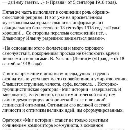
— дай ему газеты…» («Правда» от 5 сентября 1918 года).
Пятая же часть выполняет в сочинении роль образно-
смысловой репризы. И вот уже на просветлённом
музыкальном материале слышится информация из
официального бюллетеня от 18 сентября 1918 года: «Пульс
хороший… Со стороны перелома осложнений нет…
Владимиру Ильичу разрешено заниматься делами».
«На основании этого бюллетеня и моего хорошего
самочувствия, покорнейшая просьба не беспокоить врачей
звонками и вопросами. В. Ульянов (Ленин)» («Правда» от 18
сентября 1918 года).
И вот напряжение и динамизм предыдущих разделов
окончательно уступают место спокойствию и умиротворению.
Слышатся струнные, челеста, арфа, колокола… Историко-
публицистическая оратория «Миг истории» завершается. И
завершается, естественно, на оптимистической ноте, тем
самым демонстрируя исторический факт и великий
ленинский оптимизм. Оптимизм его великой светлой
личности и оптимизм великих идей, им сформулированных.
Оратория «Миг истории» станет не только заметным
сочинением композитора-коммуниста, в основном