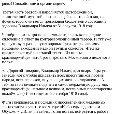
ряды! Спокойствие и организация».
Третья часть оратории наполняется настороженной,
таинственной музыкой, возникающей как второй план, на
фоне которого читается тревожный бюллетень о состоянии
здоровья Владимира Ильича от 31 августа 1918 года.
Четвёртая часть призвана символизировать всенародное
сплочение в ответ на контрреволюционный террор. И тут уже
присутствует развёрнутая хоровая фуга, открывавшаяся
мощными аккордами медной группы оркестра. Чтец же
представляет публике такой текст: «Из письма
красноармейцев пятой роты третьего Московского пехотного
полка:
«…Дорогой товарищ, Владимир Ильич, красноармейцы уже
занесли ногу, чтобы придавить всех преступников против
народа, всех червяков, внушающих личное отвращение. А
тебя за твои великие подвиги и самоотверженную душу мы,
красноармейцы, называем великим, всемирным пролетарским
вождём…» («Известия» от 6 сентября 1918 года).
Фуга завершается, в последних просветлённых медленных
тактах части звучит голос чтеца: «Из беседы с доктором
Обухом: «…Ильич и сейчас готов встать, всё рвётся к работе