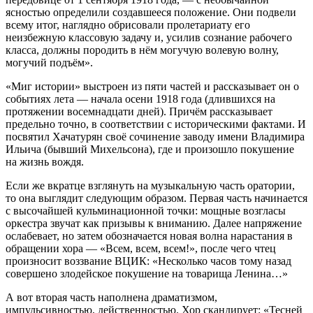
ясностью определили создавшееся положение. Они подвели
всему итог, наглядно обрисовали пролетариату его
неизбежную классовую задачу и, усилив сознание рабочего
класса, должны породить в нём могучую волевую волну,
могучий подъём».
«Миг истории» выстроен из пяти частей и рассказывает он о
событиях лета — начала осени 1918 года (длившихся на
протяжении восемнадцати дней). Причём рассказывает
предельно точно, в соответствии с историческими фактами. И
посвятил Хачатурян своё сочинение заводу имени Владимира
Ильича (бывший Михельсона), где и произошло покушение
на жизнь вождя.
Если же вкратце взглянуть на музыкальную часть оратории,
то она выглядит следующим образом. Первая часть начинается
с высочайшей кульминационной точки: мощные возгласы
оркестра звучат как призывы к вниманию. Далее напряжение
ослабевает, но затем обозначается новая волна нарастания в
обращении хора — «Всем, всем, всем!», после чего чтец
произносит воззвание ВЦИК: «Несколько часов тому назад
совершено злодейское покушение на товарища Ленина…»
А вот вторая часть наполнена драматизмом,
импульсивностью, действенностью. Хор скандирует: «Тесней