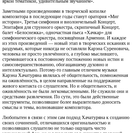
яркой тематикой, удивительным звучанием».
Заметными произведениями в творческой копилке
композитора в последующие годы станут оратория «Миг
истории», Третья симфония и виолончельный Концерт,
Эпитафия для струнного оркестра, скрипичный Концерт,
балет «Белоснежка», одночастная пьеса «Хачкар» для
симфонического оркестра, посвящённая Армении. И каждое
из этих произведений — новый этап в творческих исканиях и
раздумьях, которые никогда не оставляли Карэна Суреновича,
человека не просто увлечённого, а глубоко мыслившего,
стремившегося к постоянному постижению новых истин и
самосовершенствованию, обогащавшему духовно и
интеллектуально. Потому-то главным отличием музыки
Карэна Хачатуряна являлась её общительность, помноженная
на оживлённость, в целом направленные на поддержание
живого контакта со слушателем. Но и общительность, и
оживлённость не были легкомысленными. Не служили они и
средствами развлечения. По сути, это были действенные
инструменты, позволявшие более выразительно доносить
смыслы и темы, волновавшие композитора.
Любопытен в связи с этим сам подход Хачатуряна к созданию
своих сочинений, отличавшихся оригинальностью и
позволявших слушателю не только ощущать чисто