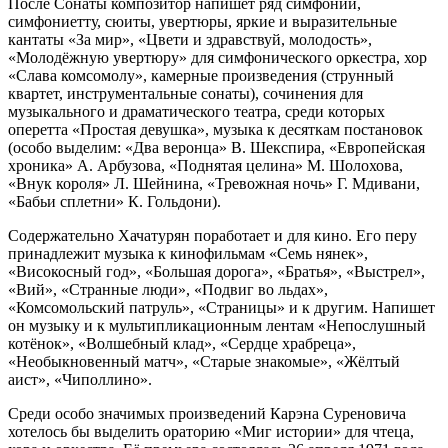
После Сонаты композитор напишет ряд симфоний,
симфониетту, сюиты, увертюры, яркие и выразительные
кантаты «За мир», «Цвети и здравствуй, молодость»,
«Молодёжную увертюру» для симфонического оркестра, хор
«Слава комсомолу», камерные произведения (струнный
квартет, инструментальные сонаты), сочинения для
музыкального и драматического театра, среди которых
оперетта «Простая девушка», музыка к десяткам постановок
(особо выделим: «Два веронца» В. Шекспира, «Европейская
хроника» А. Арбузова, «Поднятая целина» М. Шолохова,
«Внук короля» Л. Шейнина, «Тревожная ночь» Г. Мдивани,
«Бабьи сплетни» К. Гольдони).
Содержательно Хачатурян поработает и для кино. Его перу
принадлежит музыка к кинофильмам «Семь нянек»,
«Високосный год», «Большая дорога», «Братья», «Выстрел»,
«Вий», «Странные люди», «Подвиг во льдах»,
«Комсомольский патруль», «Страницы» и к другим. Напишет
он музыку и к мультипликационным лентам «Непослушный
котёнок», «Волшебный клад», «Сердце храбреца»,
«Необыкновенный матч», «Старые знакомые», «Жёлтый
аист», «Чиполлино».
Среди особо значимых произведений Карэна Суреновича
хотелось бы выделить ораторию «Миг истории» для чтеца,