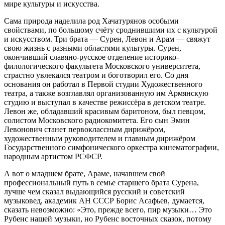
мире культуры и искусства.
Сама природа наделила род Хачатурянов особыми
свойствами, по большому счёту сроднившими их с культурой
и искусством. Три брата — Сурен, Левон и Арам — свяжут
свою жизнь с разными областями культуры. Сурен,
окончивший славяно-русское отделение историко-
филологического факультета Московского университета,
страстно увлекался театром и боготворил его. Со дня
основания он работал в Первой студии Художественного
театра, а также возглавлял организованную им Армянскую
студию и выступал в качестве режиссёра в детском театре.
Левон же, обладавший красивым баритоном, был певцом,
солистом Московского радиокомитета. Его сын Эмин
Левонович станет первоклассным дирижёром,
художественным руководителем и главным дирижёром
Государственного симфонического оркестра кинематографии,
народным артистом РСФСР.
А вот о младшем брате, Араме, начавшем свой
профессиональный путь в семье старшего брата Сурена,
лучше чем сказал выдающийся русский и советский
музыковед, академик АН СССР Борис Асафьев, думается,
сказать невозможно: «Это, прежде всего, пир музыки… Это
Рубенс нашей музыки, но Рубенс восточных сказок, потому