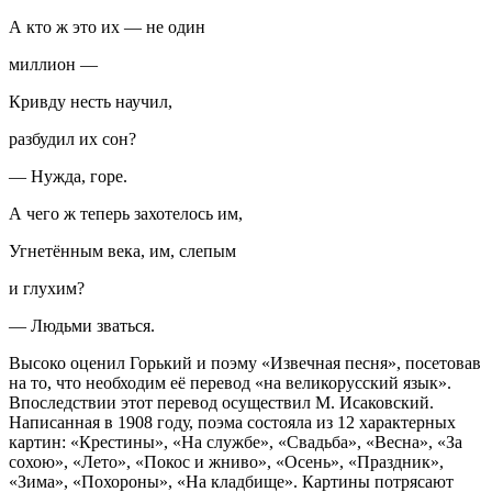
А кто ж это их — не один
миллион —
Кривду несть научил,
разбудил их сон?
— Нужда, горе.
А чего ж теперь захотелось им,
Угнетённым века, им, слепым
и глухим?
— Людьми зваться.
Высоко оценил Горький и поэму «Извечная песня», посетовав
на то, что необходим её перевод «на великорусский язык».
Впоследствии этот перевод осуществил М. Исаковский.
Написанная в 1908 году, поэма состояла из 12 характерных
картин: «Крестины», «На службе», «Свадьба», «Весна», «За
сохою», «Лето», «Покос и жниво», «Осень», «Праздник»,
«Зима», «Похороны», «На кладбище». Картины потрясают