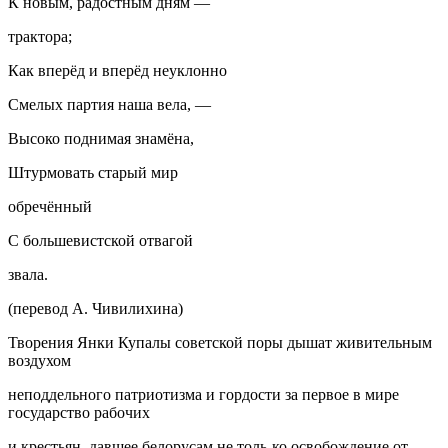
К новым, радостным дням —
трактора;
Как вперёд и вперёд неуклонно
Смелых партия наша вела, —
Высоко поднимая знамёна,
Штурмовать старый мир
обречённый
С большевистской отвагой
звала.
(перевод А. Чивилихина)
Творения Янки Купалы советской поры дышат живительным
воздухом
неподдельного патриотизма и гордости за первое в мире
государство рабочих
и крестьян, давшее белорусам не толь-ко освобождение от