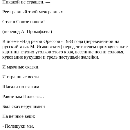
Никакой не страшен, —
Реет равный твой меж равных
Стяг в Союзе нашем!
(перевод А. Прокофьева)
В поэме «Над рекой Орессой» 1933 года (переведённой на
русский язык М. Исаковским) перед читателем проходят яркие
картины глухих уголков этого края, весенние песни соловья,
кукование кукушки и трель пастушьей жалейки.
И мрачные сказки,
И страшные вести
Шагали по вязким
Равнинам Полесья…
Был сказ нерушимый
На вечные веки:
«Полешуки мы,