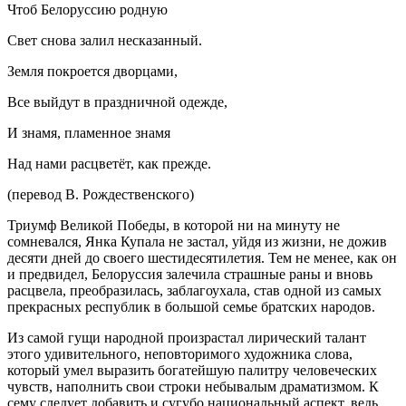
Чтоб Белоруссию родную
Свет снова залил несказанный.
Земля покроется дворцами,
Все выйдут в праздничной одежде,
И знамя, пламенное знамя
Над нами расцветёт, как прежде.
(перевод В. Рождественского)
Триумф Великой Победы, в которой ни на минуту не
сомневался, Янка Купала не застал, уйдя из жизни, не дожив
десяти дней до своего шестидесятилетия. Тем не менее, как он
и предвидел, Белоруссия залечила страшные раны и вновь
расцвела, преобразилась, заблагоухала, став одной из самых
прекрасных республик в большой семье братских народов.
Из самой гущи народной произрастал лирический талант
этого удивительного, неповторимого художника слова,
который умел выразить богатейшую палитру человеческих
чувств, наполнить свои строки небывалым драматизмом. К
сему следует добавить и сугубо национальный аспект, ведь,