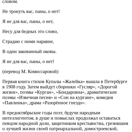
словом.
Не тронуть вас, паны, о нет!
Я не для вас, паны, о нет,
Несу для бедных это слово,
Страдаю с ними наравне,
В одни закованный оковы.
Я не для вас, паны, о нет!
(перевод М. Комиссаровой)
Первая книга стихов Купалы «Жалейка» вышла в Петербурге
в 1908 году. Затем выйдут сборники «Гусляр», «Дорогой
жизни», поэмы «Курган», «Бондаровна», драматические
поэмы «Извечная песня» и «Сон на кургане», комедия
«Павлинка», драма «Разорённое гнездо».
В предоктябрьские годы поэт, будучи народным
интеллигентом, в душе и помыслах продолжал оставаться
певцом народной доли, защитником крестьянства, грезившим
о лучшей жизни своей патриархальной, домостроевской,