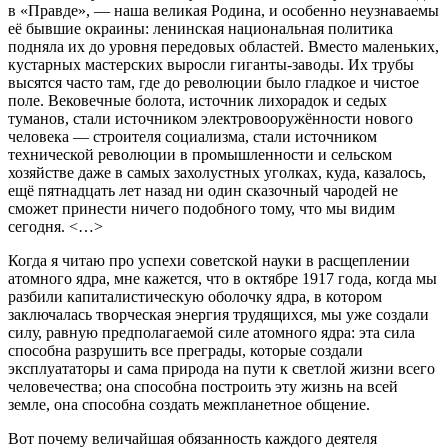
в «Правде», — наша великая Родина, и особенно неузнаваемы
её бывшие окраины: ленинская национальная политика
подняла их до уровня передовых областей. Вместо маленьких,
кустарных мастерских выросли гиганты-заводы. Их трубы
высятся часто там, где до революции было гладкое и чистое
поле. Вековечные болота, источник лихорадок и седых
туманов, стали источником электровооружённости нового
человека — строителя социализма, стали источником
технической революции в промышленности и сельском
хозяйстве даже в самых захолустных уголках, куда, казалось,
ещё пятнадцать лет назад ни один сказочный чародей не
сможет принести ничего подобного тому, что мы видим
сегодня. <…>
Когда я читаю про успехи советской науки в расщеплении
атомного ядра, мне кажется, что в октябре 1917 года, когда мы
разбили капиталистическую оболочку ядра, в котором
заключалась творческая энергия трудящихся, мы уже создали
силу, равную предполагаемой силе атомного ядра: эта сила
способна разрушить все преграды, которые создали
эксплуататоры и сама природа на пути к светлой жизни всего
человечества; она способна построить эту жизнь на всей
земле, она способна создать межпланетное общение.
Вот почему величайшая обязанность каждого деятеля