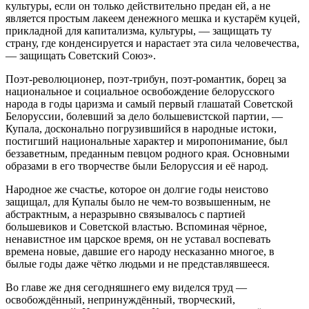
культуры, если он только действительно предан ей, а не
является простым лакеем денежного мешка и кустарём куцей,
прикладной для капитализма, культуры, — защищать ту
страну, где конденсируется и нарастает эта сила человечества,
— защищать Советский Союз».
Поэт-революционер, поэт-трибун, поэт-романтик, борец за
национальное и социальное освобождение белорусского
народа в годы царизма и самый первый глашатай Советской
Белоруссии, болевший за дело большевистской партии, —
Купала, досконально погрузившийся в народные истоки,
постигший национальные характер и миропонимание, был
беззаветным, преданным певцом родного края. Основными
образами в его творчестве были Белоруссия и её народ.
Народное же счастье, которое он долгие годы неистово
защищал, для Купалы было не чем-то возвышенным, не
абстрактным, а неразрывно связывалось с партией
большевиков и Советской властью. Вспоминая чёрное,
ненавистное им царское время, он не уставал воспевать
времена новые, давшие его народу несказанно многое, в
былые годы даже чётко людьми и не представлявшееся.
Во главе же дня сегодняшнего ему виделся труд —
освобождённый, непринуждённый, творческий,