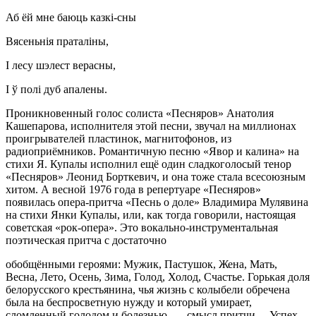
Аб ёй мне баюць казкі-сны
Вясеньнія праталіны,
І лесу шэлест верасны,
І ў полі дуб апалены.
Проникновенный голос солиста «Песняров» Анатолия
Кашепарова, исполнителя этой песни, звучал на миллионах
проигрывателей пластинок, магнитофонов, из
радиоприёмников. Романтичную песню «Явор и калина» на
стихи Я. Купалы исполнил ещё один сладкоголосый тенор
«Песняров» Леонид Борткевич, и она тоже стала всесоюзным
хитом. А весной 1976 года в репертуаре «Песняров»
появилась опера-притча «Песнь о доле» Владимира Мулявина
на стихи Янки Купалы, или, как тогда говорили, настоящая
советская «рок-опера». Это вокально-инструментальная
поэтическая притча с достаточно
обобщёнными героями: Мужик, Пастушок, Жена, Мать,
Весна, Лето, Осень, Зима, Голод, Холод, Счастье. Горькая доля
белорусского крестьянина, чья жизнь с колыбели обречена
была на беспросветную нужду и который умирает,
сломленный голодом и болезнью, — смысл притчи… Успех