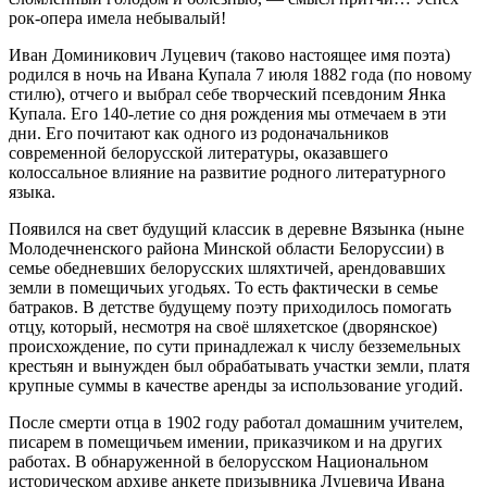
рок-опера имела небывалый!
Иван Доминикович Луцевич (таково настоящее имя поэта)
родился в ночь на Ивана Купала 7 июля 1882 года (по новому
стилю), отчего и выбрал себе творческий псевдоним Янка
Купала. Его 140-летие со дня рождения мы отмечаем в эти
дни. Его почитают как одного из родоначальников
современной белорусской литературы, оказавшего
колоссальное влияние на развитие родного литературного
языка.
Появился на свет будущий классик в деревне Вязынка (ныне
Молодечненского района Минской области Белоруссии) в
семье обедневших белорусских шляхтичей, арендовавших
земли в помещичьих угодьях. То есть фактически в семье
батраков. В детстве будущему поэту приходилось помогать
отцу, который, несмотря на своё шляхетское (дворянское)
происхождение, по сути принадлежал к числу безземельных
крестьян и вынужден был обрабатывать участки земли, платя
крупные суммы в качестве аренды за использование угодий.
После смерти отца в 1902 году работал домашним учителем,
писарем в помещичьем имении, приказчиком и на других
работах. В обнаруженной в белорусском Национальном
историческом архиве анкете призывника Луцевича Ивана