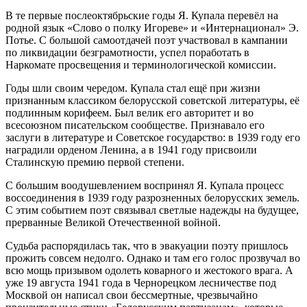
В те первые послеоктябрьские годы Я. Купала перевёл на
родной язык «Слово о полку Игореве» и «Интернационал» Э.
Потье. С большой самоотдачей поэт участвовал в кампании
по ликвидации безграмотности, успел поработать в
Наркомате просвещения и терминологической комиссии.
Годы шли своим чередом. Купала стал ещё при жизни
признанным классиком белорусской советской литературы, её
подлинным корифеем. Был велик его авторитет и во
всесоюзном писательском сообществе. Признавало его
заслуги в литературе и Советское государство: в 1939 году его
наградили орденом Ленина, а в 1941 году присвоили
Сталинскую премию первой степени.
С большим воодушевлением воспринял Я. Купала процесс
воссоединения в 1939 году разрозненных белорусских земель.
С этим событием поэт связывал светлые надежды на будущее,
прерванные Великой Отечественной войной.
Судьба распорядилась так, что в эвакуации поэту пришлось
прожить совсем недолго. Однако и там его голос прозвучал во
всю мощь призывом одолеть коварного и жестокого врага. А
уже 19 августа 1941 года в Чернорецком лесничестве под
Москвой он написал свои бессмертные, чрезвычайно