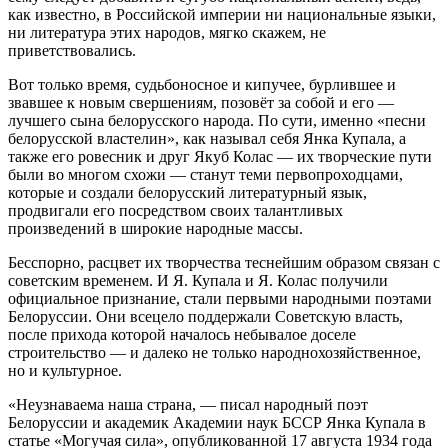
как известно, в Российской империи ни национальные языки,
ни литература этих народов, мягко скажем, не
приветствовались.
Вот только время, судьбоносное и кипучее, бурлившее и
звавшее к новым свершениям, позовёт за собой и его —
лучшего сына белорусского народа. По сути, именно «песни
белорусской властелин», как называл себя Янка Купала, а
также его ровесник и друг Якуб Колас — их творческие пути
были во многом схожи — станут теми первопроходцами,
которые и создали белорусский литературный язык,
продвигали его посредством своих талантливых
произведений в широкие народные массы.
Бесспорно, расцвет их творчества теснейшим образом связан с
советским временем. И Я. Купала и Я. Колас получили
официальное признание, стали первыми народными поэтами
Белоруссии. Они всецело поддержали Советскую власть,
после прихода которой началось небывалое доселе
строительство — и далеко не только народнохозяйственное,
но и культурное.
«Неузнаваема наша страна, — писал народный поэт
Белоруссии и академик Академии наук БССР Янка Купала в
статье «Могучая сила», опубликованной 17 августа 1934 года