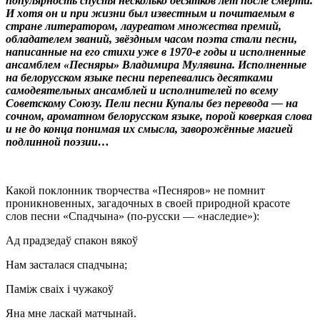
популярность спустя несколько десятков лет после смерти.
И хотя он и при жизни был известным и почитаемым в
стране литератором, лауреатом множества премий,
обладателем званий, звёздным часом поэта стали песни,
написанные на его стихи уже в 1970-е годы и исполненные
ансамблем «Песняры» Владимира Мулявина. Исполненные
на белорусском языке песни перепевались десятками
самодеятельных ансамблей и исполнителей по всему
Советскому Союзу. Пели песни Купалы без перевода — на
сочном, ароматном белорусском языке, порой коверкая слова
и не до конца понимая их смысла, заворожённые магией
подлинной поэзии…
Какой поклонник творчества «Песняров» не помнит
проникновенных, загадочных в своей природной красоте
слов песни «Спадчына» (по-русски — «наследие»):
Ад прадзедаў спакон вякоў
Нам засталася спадчына;
Паміж сваіх і чужакоў
Яна мне ласкай матчынай.