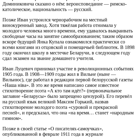
Доминиковича сказано о нём: вероисповедание — римско-
католическое, национальность — русский.
Позже Иван устроился чернорабочим на местный
винокуренный завод. Хотя тяжёлая работа отнимала у
молодого человека много времени, ему удавалось выкраивать
свободные часы на занятие самообразованием; таким образом
вскоре будущий Янка Купала ознакомился практически со
всеми книгами из отцовской и помещичьей библиотек. В 1898
году окончил школу в местечке Беларучи, в следующем году
сдал экзамен на звание домашнего учителя.
Иван Луцевич принимал участие в революционных событиях
1905 года. В 1908—1909 годы жил в Вильне (ныне —
Вильнюс), где работал в редакции первой белорусской газеты
«Наша ніва». В это же время написано самое известное
стихотворение поэта «А кто там идёт?» (первоначальное
заглавие «Беларусы» было запрещено цензурой). Его перевёл
на русский язык великий Максим Горький, назвав
стихотворение молодого поэта «суровой и прекрасной
песней», и предсказал, что она «на время… станет «народным
гимном».
Позже в своей статье «О писателях-самоучках»,
опубликованной в феврале 1911 года в журнале