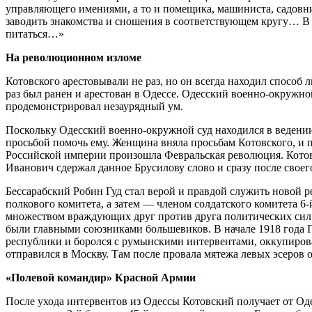
управляющего имениями, а то и помещика, машиниста, садовник
заводить знакомства и сношения в соответствующем кругу… В 
питаться…»
На революционном изломе
Котовского арестовывали не раз, но он всегда находил способ
раз был ранен и арестован в Одессе. Одесский военно-окружно
продемонстрировал незаурядный ум.
Поскольку Одесский военно-окружной суд находился в ведени
просьбой помочь ему. Женщина вняла просьбам Котовского, и п
Российской империи произошла Февральская революция. Котовс
Иванович сдержал данное Брусилову слово и сразу после своег
Бессарабский Робин Гуд стал верой и правдой служить новой р
полкового комитета, а затем — членом солдатского комитета 6
множеством враждующих друг против друга политических сил. 
были главными союзниками большевиков. В начале 1918 года 
республики и боролся с румынскими интервентами, оккупиров
отправился в Москву. Там после провала мятежа левых эсеров
«Полевой командир» Красной Армии
После ухода интервентов из Одессы Котовский получает от Оде