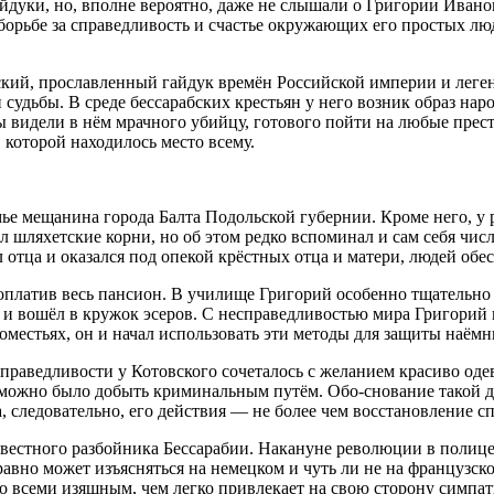
айдуки, но, вполне вероятно, даже не слышали о Григории Ивано
борьбе за справедливость и счастье окружающих его простых лю
ский, прославленный гайдук времён Российской империи и леге
дьбы. В среде бессарабских крестьян у него возник образ народн
 видели в нём мрачного убийцу, готового пойти на любые прест
в которой находилось место всему.
е мещанина города Балта Подольской губернии. Кроме него, у р
 шляхетские корни, но об этом редко вспоминал и сам себя чи
ял отца и оказался под опекой крёстных отца и матери, людей обе
оплатив весь пансион. В училище Григорий особенно тщательно
и вошёл в кружок эсеров. С несправедливостью мира Григорий н
естьях, он и начал использовать эти методы для защиты наёмн
праведливости у Котовского сочеталось с желанием красиво оде
е можно было добыть криминальным путём. Обо-снование такой д
а, следовательно, его действия — не более чем восстановление с
звестного разбойника Бессарабии. Накануне революции в полиц
равно может изъясняться на немецком и чуть ли не на французс
со всеми изящным, чем легко привлекает на свою сторону симпа