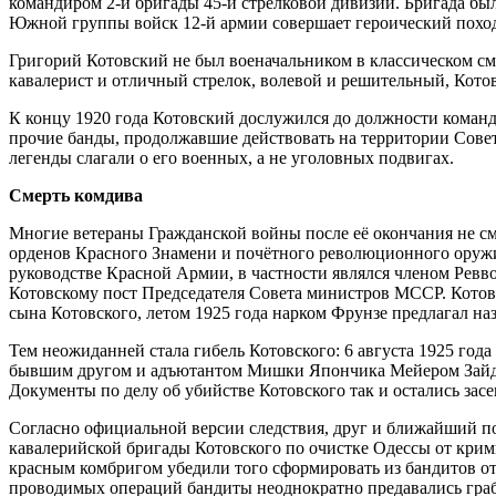
командиром 2-й бригады 45-й стрелковой дивизии. Бригада был
Южной группы войск 12-й армии совершает героический поход
Григорий Котовский не был военачальником в классическом см
кавалерист и отличный стрелок, волевой и решительный, Котов
К концу 1920 года Котовский дослужился до должности команд
прочие банды, продолжавшие действовать на территории Сове
легенды слагали о его военных, а не уголовных подвигах.
Смерть комдива
Многие ветераны Гражданской войны после её окончания не смо
орденов Красного Знамени и почётного революционного оружия
руководстве Красной Армии, в частности являлся членом Рев
Котовскому пост Председателя Совета министров МССР. Котов
сына Котовского, летом 1925 года нарком Фрунзе предлагал на
Тем неожиданней стала гибель Котовского: 6 августа 1925 год
бывшим другом и адъютантом Мишки Япончика Мейером Зайдер
Документы по делу об убийстве Котовского так и остались зас
Согласно официальной версии следствия, друг и ближайший п
кавалерийской бригады Котовского по очистке Одессы от крим
красным комбригом убедили того сформировать из бандитов от
проводимых операций бандиты неоднократно предавались граб