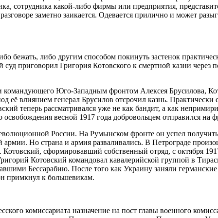
а, сотрудника какой-либо фирмы или предприятия, представител
разговоре заметно заикается. Одевается прилично и может раз
 либо бежать, либо другим способом покинуть застенок практиче
й суд приговорил Григория Котовского к смертной казни через 
и командующего Юго-Западным фронтом Алексея Брусилова, Кот
од её влиянием генерал Брусилов отсрочил казнь. Практически 
кий теперь рассматривался уже не как бандит, а как непримири
о освобождения весной 1917 года добровольцем отправился на ф
еволюционной России. На Румынском фронте он успел получить Г
-й армии. Но страна и армия разваливались. В Петрограде произ
Котовский, сформировавший собственный отряд, с октября 1917 
Григорий Котовский командовал кавалерийской группой в Тирас
авшими Бессарабию. После того как Украину заняли германские
 он примкнул к большевикам.
сского комиссариата назначение на пост главы военного комисс