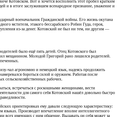
виче Котовском. Вот и хочется восполнить этот пробел кратким
дей и в итоге заслужившем всенародное признание, уважение и
ндарный военачальник Гражданской войны. Его жизнь окутана
ого мстителя, этакого бессарабского Робин Гуда, героя,
упления из-за денег. Котовский не был ни тем, ни другим —
одителей было ещё пять детей. Отец Котовского был
слил мещанином. Молодой Григорий рано лишился родителей.
спеченных.
 изу-чал агрономию и немецкий язык, надеясь продолжить
амеревался бороться силой и оружием. Работая после
ых сельскохозяйственных рабочих.
ваться, встречаться с роскошными женщинами, вести
еятельности для самого себя Котовский нашёл довольно быстро
праведливости.
ейских ориентировках ему давали следующую характеристику:
ком языках. Производит впечатление вполне интеллигентного
тии всех имеющих с ним общение. Выдавать он себя может за