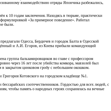
низованному взаимодействию отряды Япончика разбежались,
рён к 10 годам заключения. Находясь в тюрьме, практически
с формулировкой «За примерное поведение». Работал
не были.
предлагали Одесса, Бердичев и городок Балта в Одесской
удённый и А.И. Егоров, из Киева прибыли командующий
лена группа бальзамировщиков во главе с профессором
ровно через 16 лет после убийства комкора, мавзолей был
м в закрытом цинковом гробу с небольшим окошком.
ки Григория Котовского на городском кладбище №1.
 бессарабских соотечественников. Гордостью для всех людей, с
иям, чтобы память о народных героях сохранялась на вечные