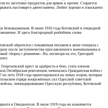
я по заготовке продуктов для армии и прочее. Старается
ыгрывать настоящего джентльмена. Любит хорошо и изысканно
ски безнаказанным. В июне 1916 года Котовский в очередной
повешение. И здесь благородный разбойник снова
овский обратился с покаянным письмом к жене генерала с
сразу после заступничества прославленного военачальника в
мый «борец с режимом». Но, несмотря на это, Григорий
ронт.
еоргиевский крест за храбрость в бою, стать членом
ошла Октябрьская революция, начиналась Гражданская война с
по лето 1918 года ориентировался на левых эсеров, которые
польском отряде вооружённых сил Одесской советской
 войска, ликвидировавшие Одесскую республику, Котовский
ариата в Овидиополе. В июле 1919 года он назначается