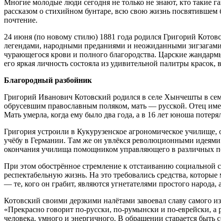
Многие молодые люди сегодня не только не знают, кто такие г
рассказом о стихийном бунтаре, всю свою жизнь посвятившем 
почтение.
24 июня (по новому стилю) 1881 года родился Григорий Котов
легендами, народными преданиями и неожиданными зигзагами су
чурающегося крови и полного благородства. Царские жандармы
его яркая личность состояла из удивительной палитры красок, 
Благородный разбойник
Григорий Иванович Котовский родился в селе Хынчешты в семь
обрусевшим православным поляком, мать — русской. Отец имел
Мать умерла, когда ему было два года, а в 16 лет юноша потер
Григория устроили в Кукурузенское агрономическое училище, 
учёбу в Германии. Там же он увлёкся революционными идеями 
окончания училища помощником управляющего в различных пом
При этом обострённое стремление к отстаиванию социальной с
респектабельную жизнь. На это требовались средства, которы
— те, кого он грабит, являются угнетателями простого народа, 
Котовский своими дерзкими налётами завоевал славу самого и
«Прекрасно говорит по-русски, по-румынски и по-еврейски, а 
человека, умного и энергичного. В обращении старается быть 