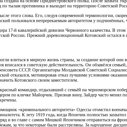
а создана на основе Приднестровского полка. После захвата Ук
 по тылам противника и выходит на территорию Советской Рос
ысле этого слова. Его, следуя современной терминологии, ско
ский пользовался непререкаемым авторитетом у подчинённых, чт
ира 17-й кавалерийской дивизии Червонного казачества. В этом 
тской России. Прежний дореволюционный Котовский остался в 
гли влиться в мирную жизнь страны, за создание которой они во
 вписался в советскую действительность. Он обзавёлся семьей,
военсовета СССР. Организаторы Молдавской Советской Социали
ский отказался, мотивировав отказ лучшими условиями оказани
значить Котовского своим заместителем.
а красный командир, отдыхавший с семьёй на черноморском побер
ом по кличке Майорчик. Признав вину, Зайдер часто менял по
екречены.
омощник «криминального авторитета» Одессы отомстил военача
иналитета. К лету 1919 года, когда Япончик полностью захватил
ряд и во главе с самим Мишкой Япончиком отправиться на фронт
ежам, за что некоторые были расстреляны. За нарушение дисци