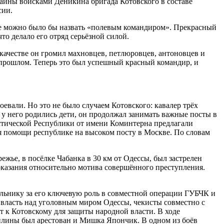
раины войсками Деникина бригада Котовского в составе
сии.
рее можно было бы назвать «полевым командиром». Прекрасный
о делало его отряд серьёзной силой.
качестве он громил махновцев, петлюровцев, антоновцев и
прошлом. Теперь это был успешный красный командир, и
евали. Но это не было случаем Котовского: кавалер трёх
 у него родились дети, он продолжал занимать важные посты в
стической Республики от имени Коминтерна предлагали
я помощи республике на высоком посту в Москве. По словам
ежье, в посёлке Чабанка в 30 км от Одессы, был застрелен
казания относительно мотива совершённого преступления.
льнику за его ключевую роль в совместной операции ГУБЧК и
 власть над уголовным миром Одессы, чекисты совместно с
 к Котовскому для защиты народной власти. В ходе
плины был арестован и Мишка Япончик. В одном из боёв