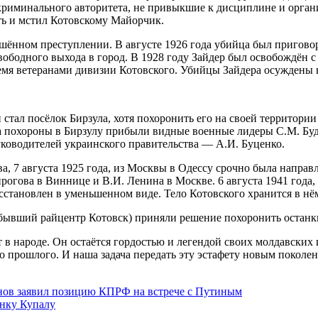
а криминального авторитета, не привыкшие к дисциплине и орга
рть и мстил Котовскому Майорчик.
ершённом преступлении. В августе 1926 года убийца был пригово
вободного выхода в город. В 1928 году Зайдер был освобождён 
емя ветеранами дивизии Котовского. Убийцы Зайдера осуждены 
тал посёлок Бирзула, хотя похоронить его на своей территории 
 На похороны в Бирзулу прибыли видные военные лидеры С.М. Б
уководителей украинского правительства — А.И. Буценко.
а, 7 августа 1925 года, из Москвы в Одессу срочно была направ
огова в Виннице и В.И. Ленина в Москве. 6 августа 1941 года, 
становлен в уменьшенном виде. Тело Котовского хранится в нё
 (бывший райцентр Котовск) приняли решение похоронить остан
в народе. Он остаётся гордостью и легендой своих молдавских и
 прошлого. И наша задача передать эту эстафету новым поколен
ганов заявил позицию КПРФ на встрече с Путиным
Янку Купалу