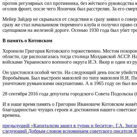
против регулярных сил противника, без жёсткого руководств
оголив фронт, после чего Япончик был расстрелян. За его сме
Мейер Зайдер не скрывался от следствия и сразу заявил о сов
сразу же стал начальником тюремного клуба и получил право с
сцепщиком на железной дороге. Осенью 1930 года был убит тр
В память о Котовском
Хоронили Григория Котовского торжественно. Местом похорон с
области, где располагалась тогда столица Молдавской АССР.
войсками Украинского военного округа И.Э. Якир и один из р
Он удостоился особой чести. На следующий день после убийств
Воробьёвым. Был выстроен мавзолей по типу мавзолея Н.И. Пир
уничтожен румынскими оккупантами. А в 1965 году он был вос
28 сентября 2016 года депутаты городского Совета Подольска
И в наше время память о Григории Ивановиче Котовском живёт 
благодарностью чтущих героев и достижения нашего советского
времена.
Навигация
Предыдущий
предыдущий
«Капитализм зашел в тупик и бесится». Г.А. Зю
Следующее
пост:
следующий
Добрым словом вспоминаем советского писателя 
по
сообщение: