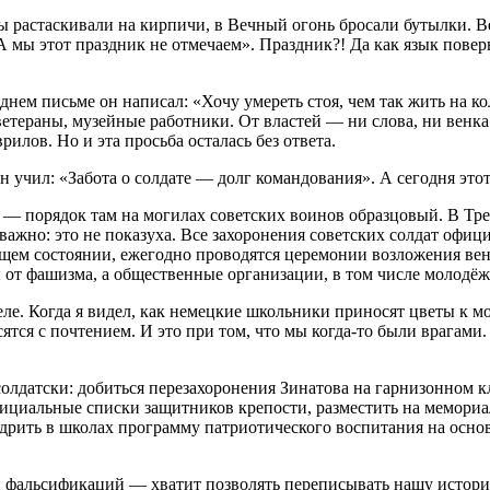
ы растаскивали на кирпичи, в Вечный огонь бросали бутылки. 
 мы этот праздник не отмечаем». Праздник?! Да как язык поверну
нем письме он написал: «Хочу умереть стоя, чем так жить на ко
ветераны, музейные работники. От властей — ни слова, ни венка
илов. Но и эта просьба осталась без ответа.
ин учил: «Забота о солдате — долг командования». А сегодня это
и — порядок там на могилах советских воинов образцовый. В Т
ажно: это не показуха. Все захоронения советских солдат офици
щем состоянии, ежегодно проводятся церемонии возложения вен
т фашизма, а общественные организации, в том числе молодёжн
еле. Когда я видел, как немецкие школьники приносят цветы к м
сятся с почтением. И это при том, что мы когда‑то были врагами
солдатски: добиться перезахоронения Зинатова на гарнизонном 
ициальные списки защитников крепости, разместить на мемориал
недрить в школах программу патриотического воспитания на осн
и фальсификаций — хватит позволять переписывать нашу истор