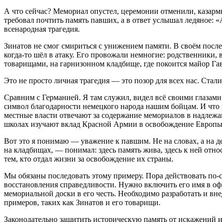
А что сейчас? Мемориал опустел, церемонии отменили, казарм
требовал почтить память павших, а в ответ услышал ледяное: «А
всенародная трагедия.
Зинатов не смог смириться с унижением памяти. В своём послед
когда‑то шёл в атаку. Его провожали немногие: родственники, 
товарищами, на гарнизонном кладбище, где покоится майор Гавр
Это не просто личная трагедия — это позор для всех нас. Стал
Сравним с Германией. Я там служил, видел всё своими глазам
символ благодарности немецкого народа нашим бойцам. И что в
местные власти отвечают за содержание мемориалов в надлежа
школах изучают вклад Красной Армии в освобождение Европы о
Вот это я понимаю — уважение к павшим. Не на словах, а на д
на кладбищах, — понимал: здесь память жива, здесь к ней отно
тем, кто отдал жизни за освобождение их страны.
Мы обязаны последовать этому примеру. Пора действовать по‑
восстановления справедливости. Нужно включить его имя в оф
мемориальной доски в его честь. Необходимо разработать и в
примеров, таких как Зинатов и его товарищи.
Законодательно защитить историческую память от искажений 