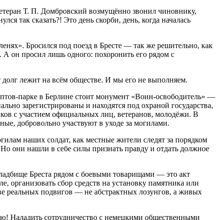
Ветеран Т. П. Домбровский возмущённо звонил чиновнику,
лся так сказать?! Это день скорби, день, когда началась
ленях». Бросился под поезд в Бресте — так же решительно, как
. А он просил лишь одного: похоронить его рядом с
т долг лежит на всём обществе. И мы его не выполняем.
рептов‑парке в Берлине стоит монумент «Воин‑освободитель» —
ально зарегистрированы и находятся под охраной государства,
ков с участием официальных лиц, ветеранов, молодёжи. В
ые, добровольно участвуют в уходе за могилами.
огилам наших солдат, как местные жители следят за порядком
. Но они нашли в себе силы признать правду и отдать должное
кладбище Бреста рядом с боевыми товарищами — это акт
е, организовать сбор средств на установку памятника или
ове реальных подвигов — не абстрактных лозунгов, а живых
ию! Наладить сотрудничество с немецкими общественными