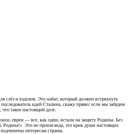
я слёз и вздохов. Это набат, который должен встряхнуть
 последователь идей Сталина, скажу прямо: если мы забудем
 что такое настоящий долг.
ахи, евреи — все, как один, встали на защиту Родины. Без
й, Родина!». Это не пропаганда, это крик души настоящих
сы подчинены интересам страны.