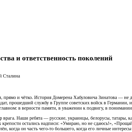
ства и ответственность поколений
ей Сталина
, прямо и чётко. История Домерена Хабуловича Зинатова — не дл
лдат, прошедший службу в Группе советских войск в Германии, и
главном: в верности памяти, в уважении к подвигу, в понимании,
врага. Наши ребята — русские, украинцы, белорусы, татары, каз
ах крепости остались надписи: «Умираю, но не сдаюсь!», «Проща
лён, когда он часть чего‑то большего, когда его личные интере