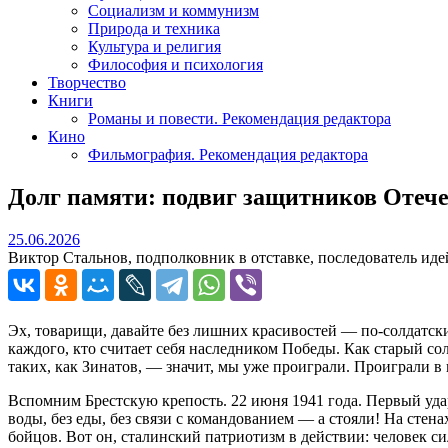
Социализм и коммунизм
Природа и техника
Культура и религия
Философия и психология
Творчество
Книги
Романы и повести. Рекомендация редактора
Кино
Фильмография. Рекомендация редактора
Долг памяти: подвиг защитников Отече
25.06.2026
25.06.2026
Виктор Стальнов, подполковник в отставке, последователь ид
Эх, товарищи, давайте без лишних красивостей — по‑солдатски
каждого, кто считает себя наследником Победы. Как старый со
таких, как Зинатов, — значит, мы уже проиграли. Проиграли в 
Вспомним Брестскую крепость. 22 июня 1941 года. Первый удар 
воды, без еды, без связи с командованием — а стояли! На стен
бойцов. Вот он, сталинский патриотизм в действии: человек си