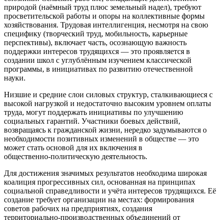
природой (наёмный труд плюс земельный надел), требуют
просветительской работы и опоры на коллективные формы
хозяйствования. Трудовая интеллигенция, несмотря на свою
специфику (творческий труд, мобильность, карьерные
перспективы), включает часть, осознающую важность
поддержки интересов трудящихся — это проявляется в
создании школ с углублённым изучением классической
программы, в инициативах по развитию отечественной
науки.
Низшие и средние слои силовых структур, сталкивающиеся с
высокой нагрузкой и недостаточно высоким уровнем оплаты
труда, могут поддержать инициативы по улучшению
социальных гарантий. Участники боевых действий,
возвращаясь к гражданской жизни, нередко задумываются о
необходимости позитивных изменений в обществе — это
может стать основой для их включения в
общественно‑политическую деятельность.
Для достижения значимых результатов необходима широкая
коалиция прогрессивных сил, основанная на принципах
социальной справедливости и учёта интересов трудящихся. Её
создание требует организации на местах: формирования
советов рабочих на предприятиях, создания
территориально‑производственных объединений от