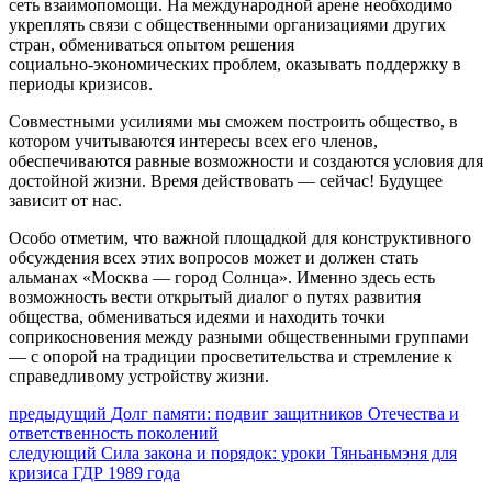
сеть взаимопомощи. На международной арене необходимо
укреплять связи с общественными организациями других
стран, обмениваться опытом решения
социально‑экономических проблем, оказывать поддержку в
периоды кризисов.
Совместными усилиями мы сможем построить общество, в
котором учитываются интересы всех его членов,
обеспечиваются равные возможности и создаются условия для
достойной жизни. Время действовать — сейчас! Будущее
зависит от нас.
Особо отметим, что важной площадкой для конструктивного
обсуждения всех этих вопросов может и должен стать
альманах «Москва — город Солнца». Именно здесь есть
возможность вести открытый диалог о путях развития
общества, обмениваться идеями и находить точки
соприкосновения между разными общественными группами
— с опорой на традиции просветительства и стремление к
справедливому устройству жизни.
Навигация
Предыдущий
предыдущий
Долг памяти: подвиг защитников Отечества и
пост:
ответственность поколений
по
Следующее
следующий
Сила закона и порядок: уроки Тяньаньмэня для
записям
сообщение:
кризиса ГДР 1989 года