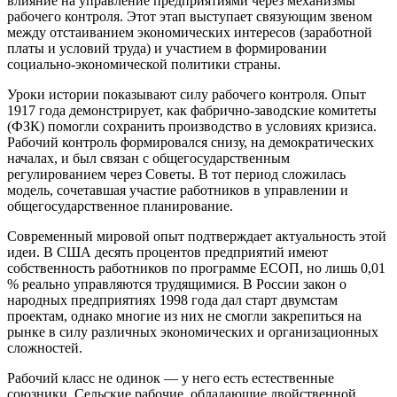
влияние на управление предприятиями через механизмы
рабочего контроля. Этот этап выступает связующим звеном
между отстаиванием экономических интересов (заработной
платы и условий труда) и участием в формировании
социально‑экономической политики страны.
Уроки истории показывают силу рабочего контроля. Опыт
1917 года демонстрирует, как фабрично‑заводские комитеты
(ФЗК) помогли сохранить производство в условиях кризиса.
Рабочий контроль формировался снизу, на демократических
началах, и был связан с общегосударственным
регулированием через Советы. В тот период сложилась
модель, сочетавшая участие работников в управлении и
общегосударственное планирование.
Современный мировой опыт подтверждает актуальность этой
идеи. В США десять процентов предприятий имеют
собственность работников по программе ЕСОП, но лишь 0,01
% реально управляются трудящимися. В России закон о
народных предприятиях 1998 года дал старт двумстам
проектам, однако многие из них не смогли закрепиться на
рынке в силу различных экономических и организационных
сложностей.
Рабочий класс не одинок — у него есть естественные
союзники. Сельские рабочие, обладающие двойственной