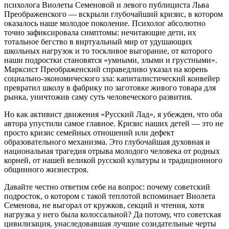
психолога Виолеты Семеновой и левого публициста Льва
Преображенского — вскрыли глубочайший кризис, в котором
оказалось наше молодое поколение. Психолог абсолютно
точно зафиксировала симптомы: нечитающие дети, их
тотальное бегство в виртуальный мир от удушающих
школьных нагрузок и то тоскливое выгорание, от которого
наши подростки становятся «умными, злыми и грустными».
Марксист Преображенский справедливо указал на корень
социально-экономического зла: капиталистический конвейер
превратил школу в фабрику по заготовке живого товара для
рынка, уничтожив саму суть человеческого развития.
Но как активист движения «Русский Лад», я убежден, что оба
автора упустили самое главное. Кризис наших детей — это не
просто кризис семейных отношений или дефект
образовательного механизма. Это глубочайшая духовная и
национальная трагедия отрыва молодого человека от родных
корней, от нашей великой русской культуры и традиционного
общинного жизнестроя.
Давайте честно ответим себе на вопрос: почему советский
подросток, о котором с такой теплотой вспоминает Виолета
Семенова, не выгорал от кружков, секций и чтения, хотя
нагрузка у него была колоссальной? Да потому, что советская
цивилизация, унаследовавшая лучшие созидательные черты