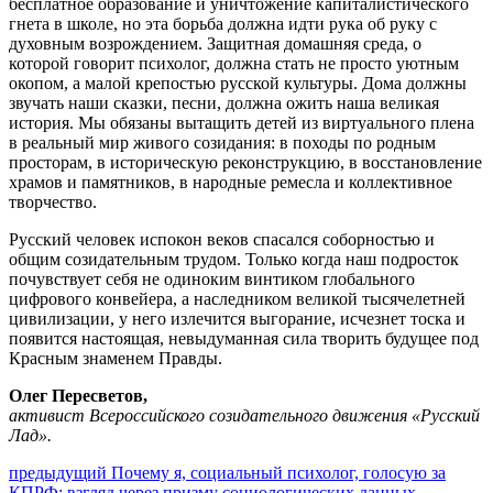
бесплатное образование и уничтожение капиталистического
гнета в школе, но эта борьба должна идти рука об руку с
духовным возрождением. Защитная домашняя среда, о
которой говорит психолог, должна стать не просто уютным
окопом, а малой крепостью русской культуры. Дома должны
звучать наши сказки, песни, должна ожить наша великая
история. Мы обязаны вытащить детей из виртуального плена
в реальный мир живого созидания: в походы по родным
просторам, в историческую реконструкцию, в восстановление
храмов и памятников, в народные ремесла и коллективное
творчество.
Русский человек испокон веков спасался соборностью и
общим созидательным трудом. Только когда наш подросток
почувствует себя не одиноким винтиком глобального
цифрового конвейера, а наследником великой тысячелетней
цивилизации, у него излечится выгорание, исчезнет тоска и
появится настоящая, невыдуманная сила творить будущее под
Красным знаменем Правды.
Олег Пересветов,
активист Всероссийского созидательного движения «Русский
Лад».
Навигация
Предыдущий
предыдущий
Почему я, социальный психолог, голосую за
пост:
КПРФ: взгляд через призму социологических данных