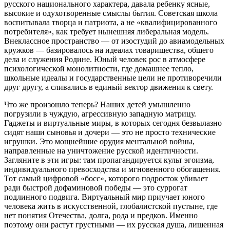
русского национального характера, давала ребенку ясные,
высокие и одухотворенные смыслы бытия. Советская школа
воспитывала творца и патриота, а не «квалифицированного
потребителя», как требует нынешняя либеральная модель.
Внеклассное пространство — от изостудий до авиамодельных
кружков — базировалось на идеалах товарищества, общего
дела и служения Родине. Юный человек рос в атмосфере
психологической монолитности, где домашнее тепло,
школьные идеалы и государственные цели не противоречили
друг другу, а сливались в единый вектор движения к свету.
Что же произошло теперь? Наших детей умышленно
погрузили в чуждую, агрессивную западную матрицу.
Гаджеты и виртуальные миры, в которых сегодня безвылазно
сидят наши сыновья и дочери — это не просто технические
игрушки. Это мощнейшие орудия ментальной войны,
направленные на уничтожение русской идентичности.
Загляните в эти игры: там пропагандируется культ эгоизма,
индивидуального превосходства и мгновенного обогащения.
Тот самый цифровой «босс», которого подросток убивает
ради быстрой дофаминовой победы — это суррогат
подлинного подвига. Виртуальный мир приучает юного
человека жить в искусственной, глобалистской пустыне, где
нет понятия Отечества, долга, рода и предков. Именно
поэтому они растут грустными — их русская душа, лишенная