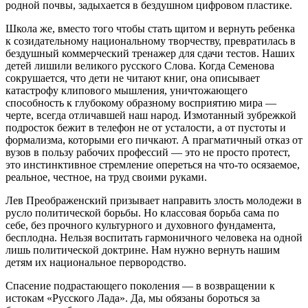
родной почвы, задыхается в бездушном цифровом пластике.
Школа же, вместо того чтобы стать щитом и вернуть ребенка
к созидательному национальному творчеству, превратилась в
бездушный коммерческий тренажер для сдачи тестов. Наших
детей лишили великого русского Слова. Когда Семенова
сокрушается, что дети не читают книг, она описывает
катастрофу клипового мышления, уничтожающего
способность к глубокому образному восприятию мира —
черте, всегда отличавшей наш народ. Измотанный зубрежкой
подросток бежит в телефон не от усталости, а от пустоты и
формализма, которыми его пичкают. А прагматичный отказ от
вузов в пользу рабочих профессий — это не просто протест,
это инстинктивное стремление опереться на что-то осязаемое,
реальное, честное, на труд своими руками.
Лев Преображенский призывает направить злость молодежи в
русло политической борьбы. Но классовая борьба сама по
себе, без прочного культурного и духовного фундамента,
бесплодна. Нельзя воспитать гармоничного человека на одной
лишь политической доктрине. Нам нужно вернуть нашим
детям их национальное первородство.
Спасение подрастающего поколения — в возвращении к
истокам «Русского Лада». Да, мы обязаны бороться за