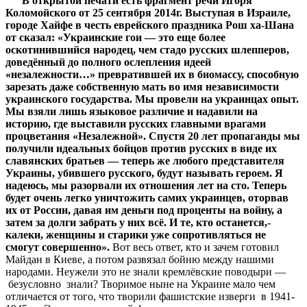
В открытой печати есть фрагмент речи Игоря
Коломойского от 25 сентября 2014г. Выступая в Израиле,
городе Хайфе в честь еврейского праздника Рош ха-Шана
от сказал: «Украинские гои — это еще более
оскотинившийся народец, чем стадо русских шлепперов,
доведённый до полного ослепления идеей
«незалежности…» превратившей их в биомассу, способную
зарезать даже собственную мать во имя независимости
украинского государства. Мы провели на украинцах опыт.
Мы взяли лишь языковое различие и надавили на
историю, где выставили русских главными врагами
процветания «Незалежной». Спустя 20 лет пропаганды мы
получили идеальных бойцов против русских в виде их
славянских братьев — теперь же любого представителя
Украины, убившего русского, будут называть героем. Я
надеюсь, мы разорвали их отношения лет на сто. Теперь
будет очень легко уничтожить самих украинцев, оторвав
их от России, давая им деньги под проценты на войну, а
затем за долги забрать у них всё. И те, кто останется,-
калеки, женщины и старики уже сопротивляться не
смогут совершенно».
Вот весь ответ, кто и зачем готовил
Майдан в Киеве, а потом развязал бойню между нашими
народами. Неужели это не знали кремлёвские поводыри —
безусловно знали? Творимое ныне на Украине мало чем
отличается от того, что творили фашистские изверги в 1941-