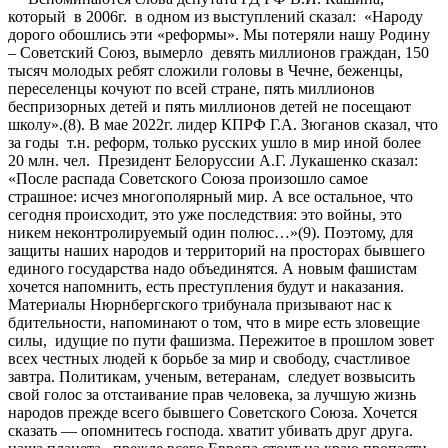
который в 2006г. в одном из выступлений сказал: «Народу
дорого обошлись эти «реформы». Мы потеряли нашу Родину
– Советский Союз, вымерло девять миллионов граждан, 150
тысяч молодых ребят сложили головы в Чечне, беженцы,
переселенцы кочуют по всей стране, пять миллионов
беспризорных детей и пять миллионов детей не посещают
школу».(8). В мае 2022г. лидер КПРФ Г.А. Зюганов сказал, что
за годы т.н. реформ, только русских ушло в мир иной более
20 млн. чел. Президент Белоруссии А.Г. Лукашенко сказал:
«После распада Советского Союза произошло самое
страшное: исчез многополярный мир. А все остальное, что
сегодня происходит, это уже последствия: это войны, это
никем неконтролируемый один полюс…»(9). Поэтому, для
защиты наших народов и территорий на просторах бывшего
единого государства надо объединятся. А новым фашистам
хочется напомнить, есть преступления будут и наказания.
Материалы Нюрнбергского трибунала призывают нас к
бдительности, напоминают о том, что в мире есть зловещие
силы, идущие по пути фашизма. Пережитое в прошлом зовет
всех честных людей к борьбе за мир и свободу, счастливое
завтра. Политикам, ученым, ветеранам, следует возвысить
свой голос за отстаивание прав человека, за лучшую жизнь
народов прежде всего бывшего Советского Союза. Хочется
сказать — опомнитесь господа. хватит убивать друг друга.