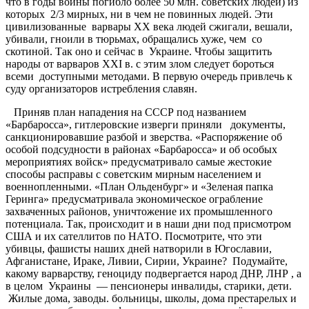
что в годы войны погибло более 50 млн. советских людей) из
которых 2/3 мирных, ни в чем не повинных людей. Эти
цивилизованные варвары ХХ века людей сжигали, вешали,
убивали, гноили в тюрьмах, обращались хуже, чем со
скотиной. Так оно и сейчас в Украине. Чтобы защитить
народы от варваров ХХI в. с этим злом следует бороться
всеми доступными методами. В первую очередь привлечь к
суду организаторов истребления славян.
Приняв план нападения на СССР под названием
«Барбаросса», гитлеровские изверги приняли документы,
санкционировавшие разбой и зверства. «Распоряжение об
особой подсудности в районах «Барбаросса» и об особых
мероприятиях войск» предусматривало самые жестокие
способы расправы с советским мирным населением и
военнопленными. «План Ольденбург» и «Зеленая папка
Геринга» предусматривала экономическое ограбление
захваченных районов, уничтожение их промышленного
потенциала. Так, происходит и в наши дни под присмотром
США и их сателлитов по НАТО. Посмотрите, что эти
убивцы, фашисты наших дней натворили в Югославии,
Афганистане, Ираке, Ливии, Сирии, Украине? Подумайте,
какому варварству, геноциду подвергается народ ДНР, ЛНР , а
в целом Украины — пенсионеры инвалиды, старики, дети.
Жилые дома, заводы. больницы, школы, дома престарелых и