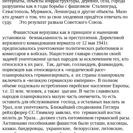
интернаты, объекты инфраструктуры, деревни, сёла, города
разрушены как в годы борьбы с фашизмом Сталинград,
Севастополь, Мурманск, Ленинград и другие объекты. Мало
кто думает о том, что за свои злодеяния придётся отвечать по
суду. Это результат развала Советского Союза.
Фашистская верхушка как в принципе и нынешняя
установила безнаказанность за преступления. Директивой
верховного командования вермахта от 12 мая 1941г.
предписывалось уничтожение политических работников и
комиссаров в войсках. Нацистские главари ставили своей
задачей уничтожение целых народов за исключением тех, кто
относился к их расе. Так, датчан, голландцев, фламандцев,
норвежцев как относящихся к «нордической расе»
планировалось германизировать, а их страны планировали
включить в «великую германскую империю». В полном
объеме подлежало истреблению еврейское население Европы,
т.е. 11 млн. человек, а также цыгане. В части славянских
народов планировалось малую часть онемечить, то есть
оставить для обслуживания господ, а остальных выслать за
Урал, или уничтожить. Ближайший сподвижник Гитлера
рейхсфюрер СС Гиммлер заявлял, что германский восток
вплоть до Урала…должен стать питомником германской расы.
Активными пособниками фашистов были усташи, власовцы,
казаки, бандеровцы, украинские, белорусские, литовские,