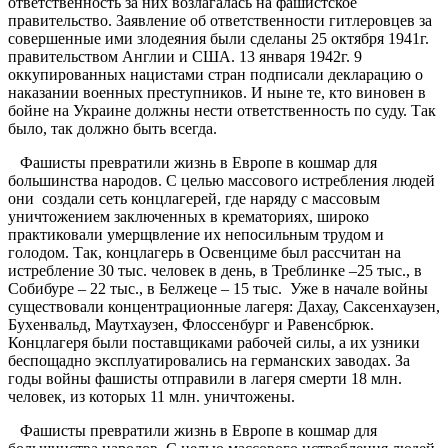
ответственность за них возлагалась на фашистское
правительство. Заявление об ответственности гитлеровцев за
совершенные ими злодеяния были сделаны 25 октября 1941г.
правительством Англии и США. 13 января 1942г. 9
оккупированных нацистами стран подписали декларацию о
наказании военных преступников. И ныне те, кто виновен в
бойне на Украине должны нести ответственность по суду. Так
было, так должно быть всегда.
Фашисты превратили жизнь в Европе в кошмар для
большинства народов. С целью массового истребления людей
они создали сеть концлагерей, где наряду с массовым
уничтожением заключенных в крематориях, широко
практиковали умерщвление их непосильным трудом и
голодом. Так, концлагерь в Освенциме был рассчитан на
истребление 30 тыс. человек в день, в Треблинке –25 тыс., в
Собибуре – 22 тыс., в Белжеце – 15 тыс. Уже в начале войны
существовали концентрационные лагеря: Дахау, Саксенхаузен,
Бухенвальд, Маутхаузен, Флоссенбург и Равенсбрюк.
Концлагеря были поставщиками рабочей силы, а их узники
беспощадно эксплуатировались на германских заводах. За
годы войны фашисты отправили в лагеря смерти 18 млн.
человек, из которых 11 млн. уничтожены.
Фашисты превратили жизнь в Европе в кошмар для