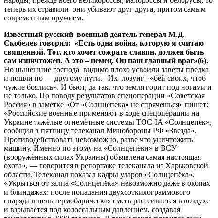
народы, прежде всего великороссы, малороссы и белорусы, то
теперь их стравили они убивают друг друга, притом самым
современным оружием.
Известный русский военный деятель генерал М.Д.
Скобелев говорил: «Есть одна война, которую я считаю
священной. Тот, кто хочет сожрать славян, должен быть
сам изничтожен. А это – немец. Он наш главный враг»(6).
Но нынешние господа видимо плохо усвоили заветы предка
и пошли по — другому пути. Их лозунг: «бей своих, чтоб
чужие боялись». И бьют, да так. что земля горит под ногами и
не только. По поводу результатов спецоперации «Советская
Россия» в заметке «От «Солнцепека» не спрячешься» пишет:
«Российские военные применяют в ходе спецоперации на
Украине тяжёлые огнемётные системы ТОС-IА «Солнцепёк»,
сообщил в пятницу телеканал Минобороны РФ «Звезда».
Противодействовать невозможно, разве что уничтожить
машину. Именно по этому на «Солнцепёки» в ВСУ
(вооружённых силах Украины) объявлена самая настоящая
охота», — говорится в репортаже телеканала из Харьковской
области. Телеканал показал кадры ударов «Солнцепёка».
«Укрыться от залпа «Солнцепёка» невозможно даже в окопах
и блиндажах: после попадания двухсоткилограммового
снаряда в цель термобарическая смесь рассеивается в воздухе
и взрывается под колоссальным давлением, создавая