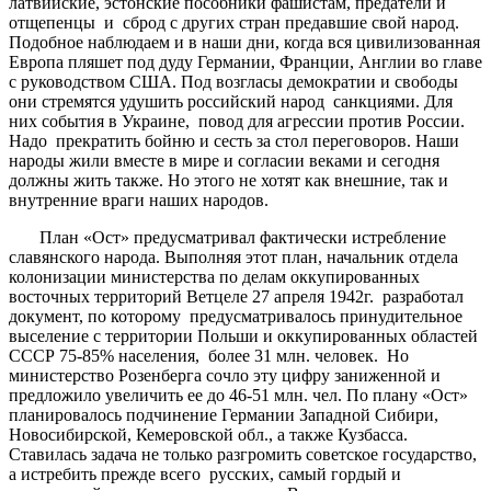
латвийские, эстонские пособники фашистам, предатели и
отщепенцы и сброд с других стран предавшие свой народ.
Подобное наблюдаем и в наши дни, когда вся цивилизованная
Европа пляшет под дуду Германии, Франции, Англии во главе
с руководством США. Под возгласы демократии и свободы
они стремятся удушить российский народ санкциями. Для
них события в Украине, повод для агрессии против России.
Надо прекратить бойню и сесть за стол переговоров. Наши
народы жили вместе в мире и согласии веками и сегодня
должны жить также. Но этого не хотят как внешние, так и
внутренние враги наших народов.
План «Ост» предусматривал фактически истребление
славянского народа. Выполняя этот план, начальник отдела
колонизации министерства по делам оккупированных
восточных территорий Ветцеле 27 апреля 1942г. разработал
документ, по которому предусматривалось принудительное
выселение с территории Польши и оккупированных областей
СССР 75-85% населения, более 31 млн. человек. Но
министерство Розенберга сочло эту цифру заниженной и
предложило увеличить ее до 46-51 млн. чел. По плану «Ост»
планировалось подчинение Германии Западной Сибири,
Новосибирской, Кемеровской обл., а также Кузбасса.
Ставилась задача не только разгромить советское государство,
а истребить прежде всего русских, самый гордый и