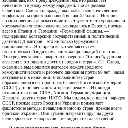
злодеяниям, как предупреждение тем, кто разжигает
ненависть и вражду между народами. После развала
Советского Союза эта вражда вылилась в многочисленные
конфликты на просторах нашей великой Родины. История
возникновения фашизма свидетельствует, что это уродливое и
чрезвычайно опасное явление зарождалось в Европе, прежде
всего в Италии и Германии. «Германский фашизм, —
подчеркивал Болгарский государственный и политический
деятель Г. Димитров – это не только буржуазный
национализм… Это правительственная система
политического бандитизма, система провокаций и пыток…
Это средневековое варварство и зверство. Это необузданная
агрессия в отношении других народов и стран». (1). Слова,
сказанные выдающимся деятелем международного
коммунистического и рабочего движения почти 90 лет назад
актуальны и в наши дни. В большинстве стран
образовавшихся на просторах бывшей Российской империи
(СССР) установлены диктаторские режимы. Их вожди
исполнители воли США, Англии, Германии, Франции,
Израиля, других стран НАТО. Мы видим, как враги народов
СССР, прежде всего России и Украины применяют
фашистские методы подавления многих стран, прежде всего
братской Украины. Они сумели натравить друг на друга
великороссов и малороссов – не видит это только слепой.