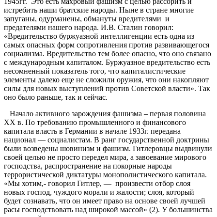
1945гг. Это есть махровый фашизм с целью рассорить и
истребить наши братские народы. Ныне в стране многие
запуганы, одурманены, обмануты вредителями и
предателями нашего народа. И.В. Сталин говорил:
«Вредительство буржуазной интеллигенции есть одна из
самых опасных форм сопротивления против развивающегося
социализма. Вредительство тем более опасно, что оно связано
с международным капиталом. Буржуазное вредительство есть
несомненный показатель того, что капиталистические
элементы далеко еще не сложили оружия, что они накопляют
силы для новых выступлений против Советской власти». Так
оно было раньше, так и сейчас.
Начало активного зарождения фашизма – первая половина
ХХ в. По требованию промышленного и финансового
капитала власть в Германии в начале 1933г. передана
национал — социалистам. В ранг государственной доктрины
были возведены шовинизм и фашизм. Гитлеровцы выдвинули
своей целью не просто передел мира, а завоевание мирового
господства, распространение на покорные народы
террористической диктатуры монополистического капитала.
«Мы хотим,- говорил Гитлер, — произвести отбор слоя
новых господ, чуждого морали и жалости; слоя, который
будет сознавать, что он имеет право на основе своей лучшей
расы господствовать над широкой массой» (2). У большинства