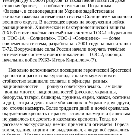
температуру в 3000 градусов. В таком пекле плавится даже
стальная броня», — сообщает телеканал. По данным
«Звезды», в спецоперации на Украине задействованы
экипажи тяжёлых огнемётных систем «Солнцепёк» западного
военного округа. В настоящее время на вооружении войск
радиационной. Химической и бактериологической защиты
(РХБЗ) стоят тяжёлые огнемётные системы ТОС-1 «Буратино»
и ТОС-1А «Солнцепёк». ТОС-1 «Солнцепёк» — более
современная система, разработана в 2001 году на шасси танка
Т-72. Вооружённые силы России начали получать тяжёлые
огнемётные системы нового поколения – ТОС-2, сообщил
начальник войск РХБЗ- Игорь Кириллов».(7).
Невольно вспоминается посещение героической Брестской
крепости и рассказ экскурсовода с каким мужеством и
стойкостью защищали солдаты и офицеры разных
национальностей — родную советскую землю. Там были
воины многих национальностей (русские, украинцы,
белорусы, татары, башкиры, грузины, евреи, казахи, осетины
и др.), отцы и деды ныне убивающих в Украине друг друга,
но стояли насмерть. Более тридцати дней и ночей сражалась
окружённая крепость с врагом – стояли насмерть и фашистам
не удавалось их достать в казематах крепости. Тогда по
рассказам экскурсовода немцы применили огнемёты. Горела
земля, здания, кирпич не выдерживал, а люди всё сражались