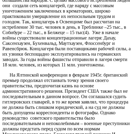
большинства народов. С целью массового истребления людей
они создали сеть концлагерей, где наряду с массовым
уничтожением заключенных в крематориях, широко
практиковали умерщвление их непосильным трудом и
голодом. Так, концлагерь в Освенциме был рассчитан на
истребление 30 тыс. человек в день, в Треблинке –25 тыс., в
Собибуре – 22 тыс., в Белжеце – 15 тыс(4). Уже в начале
войны существовали концентрационные лагеря: Дахау,
Саксенхаузен, Бухенвальд, Маутхаузен, Флоссенбург и
Равенсбрюк. Концлагеря были поставщиками рабочей силы, а
их узники беспощадно эксплуатировались на германских
заводах. За годы войны фашисты отправили в лагеря смерти
18 млн. человек, из которых 11 млн. уничтожены.
На Ялтинской конференции в феврале 1945г. британский
премьер продолжал отстаивать точку зрения своего
правительства, предпочитая казнь на основе
административного решения. Президент США также был не
последовательным в данном вопросе. Он соглашался судить
гитлеровских главарей, в то же время заявлял, что процедура
не должна быть слишком юридической, а на суд не должны
быть допущены корреспонденты и фотографы. Однако
руководство советского правительства было
последовательным и непоколебимым – военные преступники
должны предстать перед судом по всем нормам