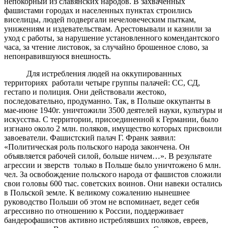
непокорный из славянских народов. В захваченных
фашистами городах и населенных пунктах строились
виселицы, людей подвергали нечеловеческим пыткам,
унижениям и издевательствам. Арестовывали и казнили за
уход с работы, за нарушение установленного комендантского
часа, за чтение листовок, за случайно брошенное слово, за
непонравившуюся внешность.
Для истребления людей на оккупированных
территориях работали четыре группы палачей: СС, СД,
гестапо и полиция. Они действовали жестоко,
последовательно, продуманно. Так, в Польше оккупанты в
мае-июне 1940г. уничтожили 3500 деятелей науки, культуры и
искусства. С территории, присоединенной к Германии, было
изгнано около 2 млн. поляков, имущество которых присвоили
завоеватели. Фашистский палач Г. Франк заявил:
«Политическая роль польского народа закончена. Он
объявляется рабочей силой, больше ничем…». В результате
агрессии и зверств только в Польше было уничтожено 6 млн.
чел. За освобождение польского народа от фашистов сложили
свои головы 600 тыс. советских воинов. Они навеки остались
в Польской земле. К великому сожалению нынешнее
руководство Польши об этом не вспоминает, ведет себя
агрессивно по отношению к России, поддерживает
бандерофашистов активно истреблявших поляков, евреев,