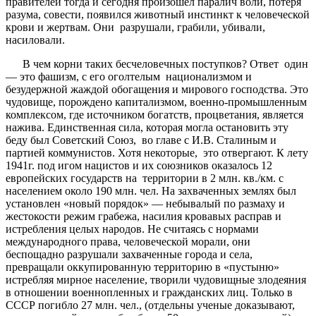
правителей тогда и сегодня произошел паралич воли, потеря
разума, совести, появился животный инстинкт к человеческой
крови и жертвам. Они разрушали, грабили, убивали,
насиловали.
В чем корни таких бесчеловечных поступков? Ответ один
— это фашизм, с его оголтелым национализмом и
безудержной жаждой обогащения и мирового господства. Это
чудовище, порождено капитализмом, военно-промышленным
комплексом, где источником богатств, процветания, является
нажива. Единственная сила, которая могла остановить эту
беду был Советский Союз, во главе с И.В. Сталиным и
партией коммунистов. Хотя некоторые, это отвергают. К лету
1941г. под игом нацистов и их союзников оказалось 12
европейских государств на территории в 2 млн. кв./км. с
населением около 190 млн. чел. На захваченных землях был
установлен «новый порядок» — небывалый по размаху и
жестокости режим грабежа, насилия кровавых расправ и
истребления целых народов. Не считаясь с нормами
международного права, человеческой морали, они
беспощадно разрушали захваченные города и села,
превращали оккупированную территорию в «пустыню»
истребляя мирное население, творили чудовищные злодеяния
в отношении военнопленных и гражданских лиц. Только в
СССР погибло 27 млн. чел., (отдельны ученые доказывают,