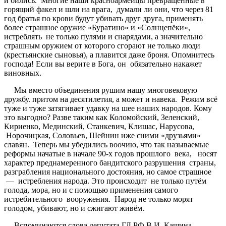
и бились. Многие наши красноармейцы превращенные в
горящий факел и шли на врага, думали ли они, что через 81
год братья по крови будут убивать друг друга, применять
более страшное оружие «Буратино» и «Солнцепёки»,
истреблять не только пулями и снарядами, а значительно
страшным оружием от которого сгорают не только люди
(крестьянские сыновья), а плавится даже броня. Опомнитесь
господа! Если вы верите в Бога, он обязательно накажет
виновных.
Мы вместо объединения рушим нашу многовековую
дружбу. притом на десятилетия, а может и навека. Режим всё
туже и туже затягивает удавку на шее наших народов. Кому
это выгодно? Разве таким как Коломойский, Зеленский,
Кириенко, Мединский, Станкевич, Клишас, Нарусова,
Норочицкая, Соловьев, Шейнин иже сними «друзьями»
славян. Теперь мы убедились воочию, что так называемые
реформы начатые в начале 90-х годов прошлого века, носят
характер преднамеренного бандитского разрушения страны,
разграбления национального достояния, но самое страшное
— истребления народа. Это происходит не только путём
голода, мора, но и с помощью применения самого
истребительного вооружения. Народ не только морят
голодом, убивают, но и сжигают живём.
Вспоминаются слова депутата ГД РФ В.И. Кашина,