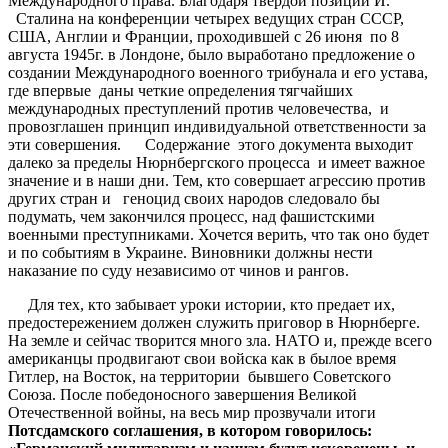
Международного права. Благодаря твердой позиции И.
Сталина на конференции четырех ведущих стран СССР,
США, Англии и Франции, проходившей с 26 июня по 8
августа 1945г. в Лондоне, было выработано предложение о
создании Международного военного трибунала и его устава,
где впервые даны четкие определения тягчайших
международных преступлений против человечества, и
провозглашен принцип индивидуальной ответственности за
эти совершения. Содержание этого документа выходит
далеко за пределы Нюрнбергского процесса и имеет важное
значение и в наши дни. Тем, кто совершает агрессию против
других стран и геноцид своих народов следовало бы
подумать, чем закончился процесс, над фашистскими
военными преступниками. Хочется верить, что так оно будет
и по событиям в Украине. Виновники должны нести
наказание по суду независимо от чинов и рангов.
Для тех, кто забывает уроки истории, кто предает их,
предостережением должен служить приговор в Нюрнберге.
На земле и сейчас творится много зла. НАТО и, прежде всего
американцы продвигают свои войска как в былое время
Гитлер, на Восток, на территории бывшего Советского
Союза. После победоносного завершения Великой
Отечественной войны, на весь мир прозвучали итоги
Потсдамского соглашения, в котором говорилось: