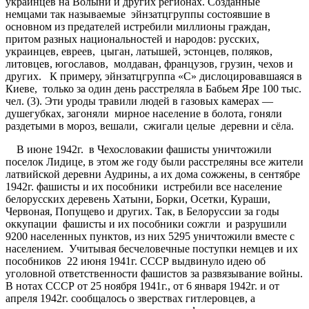
украинцев на Волыни и других регионах. Созданные
немцами так называемые эйнзатцгруппы состоявшие в
основном из предателей истребили миллионы граждан,
притом разных национальностей и народов: русских,
украинцев, евреев, цыган, латышей, эстонцев, поляков,
литовцев, югославов, молдаван, французов, грузин, чехов и
других. К примеру, эйнзатцгруппа «С» дислоцировавшаяся в
Киеве, только за один день расстреляла в Бабьем Яре 100 тыс.
чел. (3). Эти уроды травили людей в газовых камерах —
душегубках, загоняли мирное население в болота, гоняли
раздетыми в мороз, вешали, сжигали целые деревни и сёла.
В июне 1942г. в Чехословакии фашисты уничтожили
поселок Лидице, в этом же году были расстреляны все жители
латвийской деревни Аудрины, а их дома сожжены, в сентябре
1942г. фашисты и их пособники истребили все население
белорусских деревень Хатыни, Борки, Осетки, Кураши,
Червоная, Попущево и других. Так, в Белоруссии за годы
оккупации фашисты и их пособники сожгли и разрушили
9200 населенных пунктов, из них 5295 уничтожили вместе с
населением. Учитывая бесчеловечные поступки немцев и их
пособников 22 июня 1941г. СССР выдвинуло идею об
уголовной ответственности фашистов за развязывание войны.
В нотах СССР от 25 ноября 1941г., от 6 января 1942г. и от
апреля 1942г. сообщалось о зверствах гитлеровцев, а