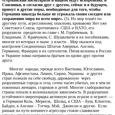
«Германский милитаризм и нацизм будут искоренены, и
Союзники, в согласии друг с другом, сейчас и в будущем,
примут и другие меры, необходимые для того, чтобы
Германия никогда больше не угрожала своим соседям или
сохранению мира во всем мире».
(5). Но мир пошёл по
другому пути, агрессивному, опасному, кровавому Нет уже
Советского Союза, противовеса США и НАТО, его
разрушили предатели во главе с М. Горбачевым, Б.
Ельциным, Л. Кравчуком, С. Шушкевиче и их пособниками,
многие из которых и ныне у власти. . Мир оказался под
контролем Соединенных Штатов Америки, Англии,
Германии, Франции и их сателлитов. Пятая колонна в России
и Украине ловко натравила братьев по крови друг против
друга.
Многие народы, прежде всего Вьетнама, Югославии,
Ирака, Афганистана, Ливии, Сирии, Украины и других
стран познали на себе свободу, дарованную через
разрушенные города и села, сотни тысяч убитых, ни в чем не
повинных женщин, стариков и детей. Многие слаборазвитые
страны попали в колониальную зависимость. В разрушении
устойчивого миропорядка активную роль играли и играют: —
в Германия Коль, Меркель, Шольц, в США – Буш, Клинтон,
Байден, в Англии – Тэтчер, Мэй, Джонсон и другие. Если
раньше на пути внешнего агрессора стояли славянские