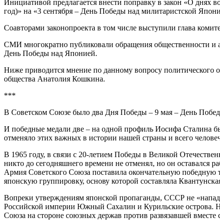
Инициативой предлагается внести поправку в закон «О днях в
год)» на «3 сентября – День Победы над милитаристской Япон
Соавторами законопроекта в том числе выступили глава комит
СМИ многократно публиковали обращения общественности и ав
День Победы над Японией.
Ниже приводится мнение по данному вопросу политического о
общества Анатолия Кошкина.
***
В Советском Союзе было два Дня Победы – 9 мая – День Побед
И победные медали две – на одной профиль Иосифа Сталина был
отменяло этих важных в истории нашей страны и всего человеч
В 1965 году, в связи с 20-летием Победы в Великой Отечестве
никто до сегодняшнего времени не отменял, но он оставался ра
Армия Советского Союза поставила окончательную победную 
японскую группировку, основу которой составляла Квантунская
Вопреки утверждениям японской пропаганды, СССР не «напада
Российской империи Южный Сахалин и Курильские острова. Ног
Союза на стороне союзных держав против развязавшей вместе