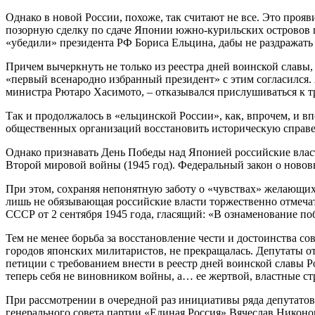
Однако в новой России, похоже, так считают не все. Это проя
позорную сделку по сдаче Японии южно-курильских островов 
«убедили» президента РФ Бориса Ельцина, дабы не раздражат
Причем вычеркнуть не только из реестра дней воинской славы,
«первый всенародно избранный президент» с этим согласился.
министра Рютаро Хасимото, – отказывался прислушиваться к 
Так и продолжалось в «ельцинской России», как, впрочем, и 
общественных организаций восстановить историческую справед
Однако признавать День Победы над Японией российские влас
Второй мировой войны (1945 год). Федеральный закон о ново
При этом, сохраняя непонятную заботу о «чувствах» желающих 
лишь не обязывающая российские власти торжественно отмеча
СССР от 2 сентября 1945 года, гласящий: «В ознаменование по
Тем не менее борьба за восстановление чести и достоинства 
городов японских милитаристов, не прекращалась. Депутаты о
петиции с требованием внести в реестр дней воинской славы 
теперь себя не виновником войны, а… ее жертвой, властные с
При рассмотрении в очередной раз инициативы ряда депутатов
генерального совета партии «Единая Россия» Вячеслав Никоно