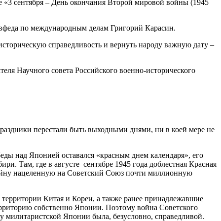
е «3 сентября – День окончания Второй мировой войны (1945
овфеда по международным делам Григорий Карасин.
сторическую справедливость и вернуть народу важную дату –
еля Научного совета Российского военно-исторического
 праздники перестали быть выходными днями, ни в коей мере не
беды над Японией оставался «красным днем календаря», его
ири. Там, где в августе–сентябре 1945 года доблестная Красная
войну нацеленную на Советский Союз почти миллионную
территории Китая и Кореи, а также ранее принадлежавшие
территорию собственно Японии. Поэтому война Советского
у милитаристской Японии была, безусловно, справедливой.