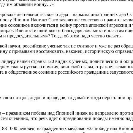
огда им объявили войну…»
ровал» деятельность своего деда – наркома иностранных дел СС
 послу Японии Наотакэ Сато заявление советского правительства
ие союзников включиться в войну против японской агрессии и т
мира». Или достигший высот благодаря лояльности властям ново
и предосудительным»? Тогда об этом надо честно сказать.
еской науки, российские ученые так не считают и уже не раз 
ну с призывами восстановить, наконец, историческую справедл
 лидеру нашей страны 120 видных ученых, политических и обще
 днем славы русского оружия, воинской славы, отражает «слав
та в общественное сознание российского гражданина запускаютс
 своих отцов, дедов и прадедов, то давайте тогда перестанем п
 – праздником победы над Японией никак не направлено против 
всем очевидно, что речь идет о праздновании победы именно на
1 831 000 человек, награжденных медалью «За победу над Японие