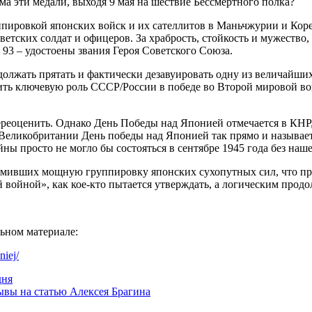
ма эти медали, выходя 9 мая на шествие Бессмертного полка?
ппировкой японских войск и их сателлитов в Маньчжурии и Кор
ветских солдат и офицеров. За храбрость, стойкость и мужеств
93 – удостоены звания Героя Советского Союза.
олжать прятать и фактически дезавуировать одну из величайши
ить ключевую роль СССР/России в победе во Второй мировой во
еоценить. Однако День Победы над Японией отмечается в КНР,
еликобритании День победы над Японией так прямо и называется:
ы просто не могло бы состояться в сентябре 1945 года без наш
омивших мощную группировку японских сухопутных сил, что при
 войной», как кое-кто пытается утверждать, а логическим про
ьном материале:
niej/
дня
ывы на статью Алексея Брагина