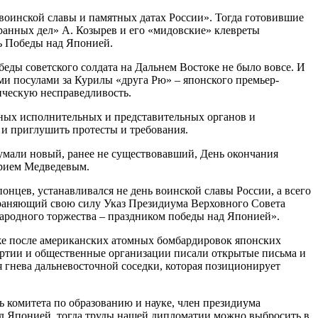
х воинской славы и памятных датах России». Тогда готовившие
анных дел» А. Козырев и его «мидовские» клевреты
ь Победы над Японией.
беды советского солдата на Дальнем Востоке не было вовсе. И
ми посулами за Курилы «друга Рю» – японского премьер-
ическую несправедливость.
чных исполнительных и представительных органов и
 и приглушить протесты и требования.
умали новый, ранее не существовавший, День окончания
трием Медведевым.
нцев, устанавливался не день воинской славы России, а всего
храняющий свою силу Указ Президиума Верховного Совета
енародного торжества – праздником победы над Японией».
аже после американских атомных бомбардировок японских
артии и общественные организации писали открытые письма и
 гнева дальневосточной соседки, которая позиционирует
 комитета по образованию и науке, член президиума
ад Японией, тогда труды нашей дипломатии можно выбросить в