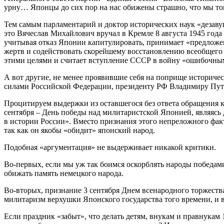
урну… Японцы до сих пор на нас обижены страшно, что мы т
Тем самым парламентарий и доктор исторических наук «дезавуи
это Вячеслав Михайлович вручал в Кремле 8 августа 1945 года
учитывая отказ Японии капитулировать, принимает «предложен
жертв и содействовать скорейшему восстановлению всеобщего 
этими целями и считает вступление СССР в войну «ошибочным 
А вот другие, не менее проявившие себя на поприще историч
силами Российской Федерации, президенту РФ Владимиру Пути
Процитируем выдержки из оставшегося без ответа обращения к
сентября – День победы над милитаристской Японией, являясь
в истории России». Вместо признания этого непреложного фак
так как он якобы «обидит» японский народ.
Подобная «аргументация» не выдерживает никакой критики.
Во-первых, если мы уж так боимся оскорблять народы победами
обижать память немецкого народа.
Во-вторых, признание 3 сентября Днем всенародного торжества
милитаризм верхушки Японского государства того времени, и 
Если праздник «забыт», что делать детям, внукам и правнукам 