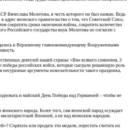
СР Вячеслава Молотова, в честь которого он был назван. Ведь
 в адрес японского правительства о том, что Советский Союз,
ем сократить сроки окончания войны, сократить количество
го Российского государства внук Молотова не согласен с
обращались к Верховному главнокомандующему Вооруженными
ивость.
ственных деятелей нашей страны: «Вне всякого сомнения, 3
ные победы российских войск, которые сыграли решающую роль
я несуразные аргументы нежелательности такого праздника,
раздновать и майский День Победы над Германией – чтобы не
японского народа. Более того, сам японский народ осуждает
д милитаристской Японией, а не над японским народом.
й»? Спрятать или продать эти медали, перестать считать их