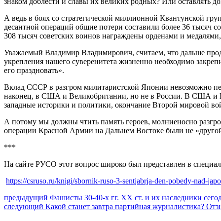
знаком доблести и славы их великих родных? Или оставлять до
А ведь в боях со стратегической миллионной Квантунской гру
десантной операций общие потери составили более 36 тысяч со
308 тысяч советских воинов награждены орденами и медалями, 
Уважаемый Владимир Владимирович, считаем, что дальше прод
укрепления нашего суверенитета жизненно необходимо закреп
его праздновать».
Вклад СССР в разгром милитаристской Японии невозможно пер
наконец, в США и Великобритании, но не в России. В США и В
западные историки и политики, окончание Второй мировой войн
А потому мы должны чтить память героев, молниеносно разгр
операции Красной Армии на Дальнем Востоке были не «другой
***
На сайте РУСО этот вопрос широко был представлен в специал
https://csruso.ru/knigi/sbornik-ruso-3-sentjabrja-den-pobedy-nad-japo
Навигация
Предыдущий
предыдущий
Фашисты 30-40-х гг. ХХ ст. и их наследники сего
Следующее
пост:
следующий
Какой станет завтра партийная журналистика? Отз
по
сообщение: