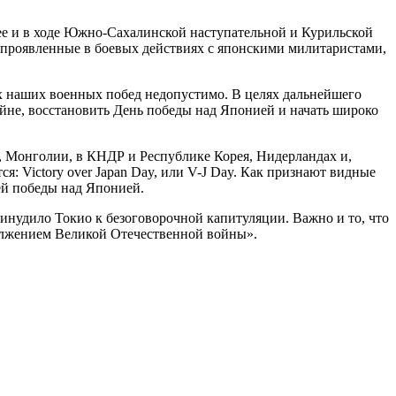
ее и в ходе Южно-Сахалинской наступательной и Курильской
о, проявленные в боевых действиях с японскими милитаристами,
х наших военных побед недопустимо. В целях дальнейшего
йне, восстановить День победы над Японией и начать широко
 Монголии, в КНДР и Республике Корея, Нидерландах и,
 Victory over Japan Day, или V-J Day. Как признают видные
ей победы над Японией.
нудило Токио к безоговорочной капитуляции. Важно и то, что
должением Великой Отечественной войны».