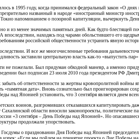
вилось в 1995 году, когда принимался федеральный закон «О дня
презрительно названный в народе «иностранный министр иностр
ь Токио напоминанием о позорной капитуляции, вычеркнуть Ден
 но и из менее значимых памятных дней. Как будто блестящей по
 А впоследствии, находясь под чарами обольстившего его щедры
требованиям российской общественности устранить явную истор
впоследствии. И все же многочисленные требования дальневосто
ливость заставили центральную власть как-то «выпустить пар»
ти не пожелали. Был придуман обходной маневр, а именно прид
введении был подписан 23 июля 2010 года президентом РФ Дми
забыть об ответственности за жертвы кровопролитной войны япо
ть «памятная дата». Вновь сознательно был проигнорирован со
беды над Японией установить, что 3 сентября является днем вс
советских воинов, разгромивших отказавшихся капитулировать д
т Сахалинской области вносили законопроекты, политические п
России «3 сентября – День Победы над Японией». Но опасавшиеся
труктуры продолжали упорствовать.
 Госдумы о праздновании Дня Победы над Японией председатель
в изрек: «Если мы пойдем на принятие проекта о Дне Победы н