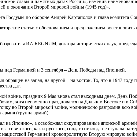
оинской славы и памятных датах России», изменив наименовани
ией и окончания Второй мировой войны (1945 год)».
ета Госдумы по обороне Андрей Картаполов и глава комитета С
торские статьи с обоснованием и предложением восстановить и
бозревателя ИА REGNUM, доктора исторических наук, председат
ы над Германией и 3 сентября – День Победы над Японией.
 обращен на запад, на другой – на восток. То, что в 1947 году
ества дат.
нной войне, праздник 9 Мая вновь стал выходным днем. День По
бочим, хотя неизменно праздновался на Дальнем Востоке и в Сиб
точку во Второй мировой войне, молниеносно разгромив всю 
 армия (группа армий).
л на Японию», а освобождал оккупированные японской армией 
а советского, как и русского, солдата никогда не ступала на 
 с нацистской Германией кровопролитную Вторую мировую войн