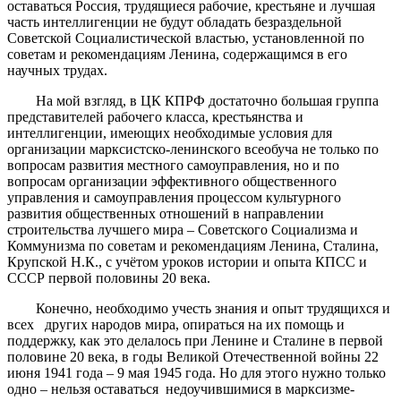
оставаться Россия, трудящиеся рабочие, крестьяне и лучшая
часть интеллигенции не будут обладать безраздельной
Советской Социалистической властью, установленной по
советам и рекомендациям Ленина, содержащимся в его
научных трудах.
На мой взгляд, в ЦК КПРФ достаточно большая группа
представителей рабочего класса, крестьянства и
интеллигенции, имеющих необходимые условия для
организации марксистско-ленинского всеобуча не только по
вопросам развития местного самоуправления, но и по
вопросам организации эффективного общественного
управления и самоуправления процессом культурного
развития общественных отношений в направлении
строительства лучшего мира – Советского Социализма и
Коммунизма по советам и рекомендациям Ленина, Сталина,
Крупской Н.К., с учётом уроков истории и опыта КПСС и
СССР первой половины 20 века.
Конечно, необходимо учесть знания и опыт трудящихся и
всех других народов мира, опираться на их помощь и
поддержку, как это делалось при Ленине и Сталине в первой
половине 20 века, в годы Великой Отечественной войны 22
июня 1941 года – 9 мая 1945 года. Но для этого нужно только
одно – нельзя оставаться недоучившимися в марксизме-