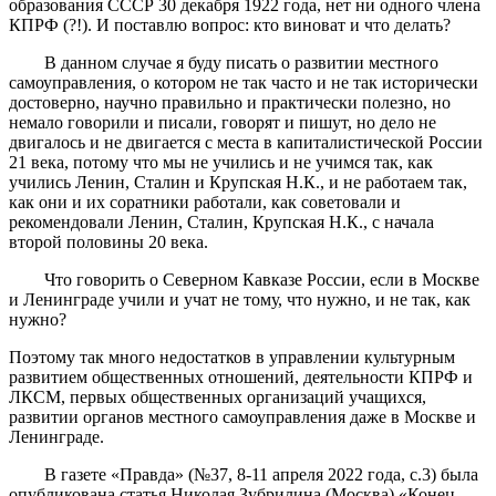
образования СССР 30 декабря 1922 года, нет ни одного члена
КПРФ (?!). И поставлю вопрос: кто виноват и что делать?
В данном случае я буду писать о развитии местного
самоуправления, о котором не так часто и не так исторически
достоверно, научно правильно и практически полезно, но
немало говорили и писали, говорят и пишут, но дело не
двигалось и не двигается с места в капиталистической России
21 века, потому что мы не учились и не учимся так, как
учились Ленин, Сталин и Крупская Н.К., и не работаем так,
как они и их соратники работали, как советовали и
рекомендовали Ленин, Сталин, Крупская Н.К., с начала
второй половины 20 века.
Что говорить о Северном Кавказе России, если в Москве
и Ленинграде учили и учат не тому, что нужно, и не так, как
нужно?
Поэтому так много недостатков в управлении культурным
развитием общественных отношений, деятельности КПРФ и
ЛКСМ, первых общественных организаций учащихся,
развитии органов местного самоуправления даже в Москве и
Ленинграде.
В газете «Правда» (№37, 8-11 апреля 2022 года, с.3) была
опубликована статья Николая Зубрилина (Москва) «Конец