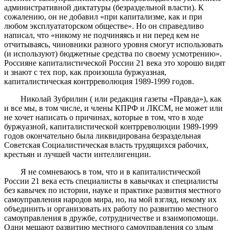
административной диктатуры (безраздельной власти). К
сожалению, он не добавил «при капитализме, как и при
любом эксплуататорском обществе». Но он справедливо
написал, что «никому не подчиняясь и ни перед кем не
отчитываясь, чиновники разного уровня смогут использовать
(и используют) бюджетные средства по своему усмотрению».
Россияне капиталистической России 21 века это хорошо видят
и знают с тех пор, как произошла буржуазная,
капиталистическая контрреволюция 1989-1999 годов.
Николай Зубрилин ( или редакция газеты «Правда»), как
и все мы, в том числе, и члены КПРФ и ЛКСМ, не может или
не хочет написать о причинах, которые в том, что в ходе
буржуазной, капиталистической контрреволюции 1989-1999
годов окончательно была ликвидирована безраздельная
Советская Социалистическая власть трудящихся рабочих,
крестьян и лучшей части интеллигенции.
Я не сомневаюсь в том, что и в капиталистической
России 21 века есть специалисты в кавычках и специалисты
без кавычек по истории, науке и практике развития местного
самоуправления народов мира, но, на мой взгляд, некому их
объединить и организовать их работу по развитию местного
самоуправления в дружбе, сотрудничестве и взаимопомощи.
Одни мешают развитию местного самоуправления со злым