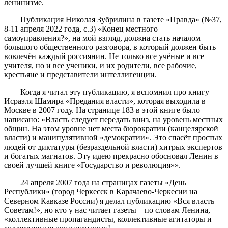
ленинизме.
Публикация Николая Зубрилина в газете «Правда» (№37,
8-11 апреля 2022 года, с.3) «Конец местного
самоуправления?», на мой взгляд, должна стать началом
большого общественного разговора, в который должен быть
вовлечён каждый россиянин. Не только все учёные и все
учителя, но и все ученики, и их родители, все рабочие,
крестьяне и представители интеллигенции.
Когда я читал эту публикацию, я вспомнил про книгу
Исраэля Шамира «Предания власти», которая выходила в
Москве в 2007 году. На странице 183 в этой книге было
написано: «Власть следует передать вниз, на уровень местных
общин. На этом уровне нет места бюрократии (канцелярской
власти) и манипулятивной «демократии». Это спасёт простых
людей от диктатуры (безраздельной власти) хитрых экспертов
и богатых магнатов. Эту идею прекрасно обосновал Ленин в
своей лучшей книге «Государство и революция»».
24 апреля 2007 года на страницах газеты «День
Республики» (город Черкесск в Карачаево-Черкесии на
Северном Кавказе России) я делал публикацию «Вся власть
Советам!», но кто у нас читает газеты – по словам Ленина,
«коллективные пропагандисты, коллективные агитаторы и