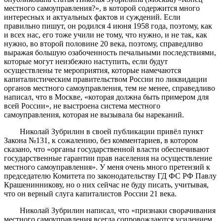
местного самоуправления?», в которой содержится много
интересных и актуальных фактов и суждений. Если
правильно пишут, он родился 4 июня 1958 года, поэтому, как
и всех нас, его тоже учили не тому, что нужно, и не так, как
нужно, во второй половине 20 века, поэтому, справедливо
выражая большую озабоченность печальными последствиями,
которые могут неизбежно наступить, если будут
осуществлены те мероприятия, которые намечаются
капиталистическим правительством России по ликвидации
органов местного самоуправления, тем не менее, справедливо
написал, что в Москве, «которая должна быть примером для
всей России», не выстроена система местного
самоуправления, которая не вызывала бы нареканий.
Николай Зубрилин в своей публикации привёл пункт
Закона №131, к сожалению, без комментариев, в котором
сказано, что «органы государственной власти обеспечивают
государственные гарантии прав населения на осуществление
местного самоуправления». У меня очень много претензий к
председателю Комитета по законодательству ГД ФС РФ Павлу
Крашенинникову, но о них сейчас не буду писать, учитывая,
что он верный слуга капиталистов России 21 века.
Николай Зубрилин написал, что «признаки сворачивания
местного самоуправления всегда сопровождаются усилением