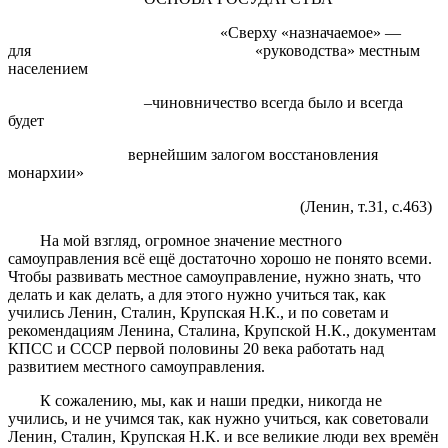
«Сверху «назначаемое» —
для «руководства» местным
населением
–чиновничество всегда было и всегда
будет
вернейшим залогом восстановления
монархии»
(Ленин, т.31, с.463)
На мой взгляд, огромное значение местного
самоуправления всё ещё достаточно хорошо не понято всеми.
Чтобы развивать местное самоуправление, нужно знать, что
делать и как делать, а для этого нужно учиться так, как
учились Ленин, Сталин, Крупская Н.К., и по советам и
рекомендациям Ленина, Сталина, Крупской Н.К., документам
КПСС и СССР первой половины 20 века работать над
развитием местного самоуправления.
К сожалению, мы, как и наши предки, никогда не
учились, и не учимся так, как нужно учиться, как советовали
Ленин, Сталин, Крупская Н.К. и все великие люди вех времён