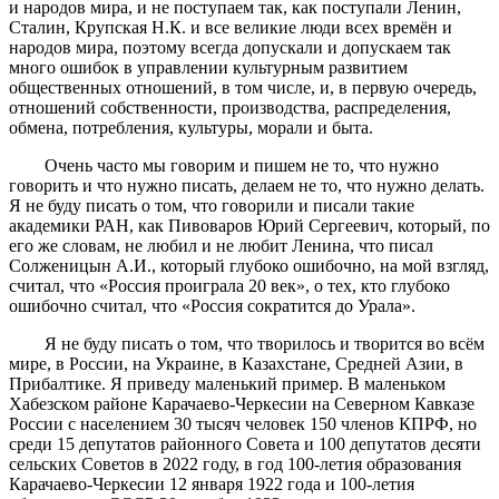
и народов мира, и не поступаем так, как поступали Ленин,
Сталин, Крупская Н.К. и все великие люди всех времён и
народов мира, поэтому всегда допускали и допускаем так
много ошибок в управлении культурным развитием
общественных отношений, в том числе, и, в первую очередь,
отношений собственности, производства, распределения,
обмена, потребления, культуры, морали и быта.
Очень часто мы говорим и пишем не то, что нужно
говорить и что нужно писать, делаем не то, что нужно делать.
Я не буду писать о том, что говорили и писали такие
академики РАН, как Пивоваров Юрий Сергеевич, который, по
его же словам, не любил и не любит Ленина, что писал
Солженицын А.И., который глубоко ошибочно, на мой взгляд,
считал, что «Россия проиграла 20 век», о тех, кто глубоко
ошибочно считал, что «Россия сократится до Урала».
Я не буду писать о том, что творилось и творится во всём
мире, в России, на Украине, в Казахстане, Средней Азии, в
Прибалтике. Я приведу маленький пример. В маленьком
Хабезском районе Карачаево-Черкесии на Северном Кавказе
России с населением 30 тысяч человек 150 членов КПРФ, но
среди 15 депутатов районного Совета и 100 депутатов десяти
сельских Советов в 2022 году, в год 100-летия образования
Карачаево-Черкесии 12 января 1922 года и 100-летия