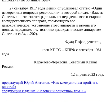
коллективные организаторы»!
27 сентября 1917 года Ленин опубликовал статью «Один
из коренных вопросов революции», в которой писал: «Власть
Советам» — это значит радикальная переделка всего старого
государственного аппарата, тормозящего всё
демократическое, устранение этого аппарата и замена его
новым, народным, т.е. истинно демократическим аппаратом
Советов» (т.34, с.202).
Фуад Пафов, учитель,
член КПСС – КПРФ с сентября 1961
года.
Карачаево-Черкесия. Северный Кавказ
России.
12 апреля 2022 года.
Навигация
Предыдущий
предыдущий
Юрий Антонов: «Как коммунистам прийти к
пост:
власти?»
по
Следующее
следующий
Издание «Человек и общество»,том 932
записям
сообщение:
Сайт Коммунистической партии Российской
Федерации (КПРФ)