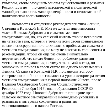
умыслом, чтобы разрушить основы существования и развития
России, другие — по своей исторической и политической
малообразованности, малопросвещённости и недостаточной
политической воспитанности.
Сказывается и отсутствие руководителей типа Ленина,
Сталина и Крупской Н.К. Мне не хочется анализировать
мысли Николая Зубрилина о сельском местном
самоуправлении, но, как сельский житель старше него почти
на четверть века, который в течение всей своей сознательной
жизни непосредственно сталкивался с проблемами сельского
местного самоуправления, не могу не выскзаать свои советы и
рекомендации, чтобы он ещё раз очень внимательно
перечитал всё, что писал Ленин по проблемам развития
местного самоуправления, потому что, на мой взгляд, он
ошибочно не привёл в своей статье ни одного высказывания
Ленина, Сталина и Крупской Н.К. по данному вопросу,
совершенно ошибочно не сослался на уроки истории развития
местного самоуправления в первой половине 20 века, после
Великой Октябрьской Советской Социалистической
Революции 7 ноября 1917 года и образования СССР 30
декабря 1922 года. Николай Зубрилин в принципе прав:
сельское местное самоуправление необходимо укреплять и
развивать в интересах сохранения и развития
многонационального народа России.