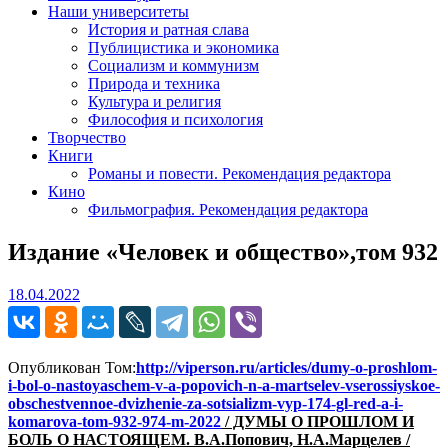
Наши университеты
История и ратная слава
Публицистика и экономика
Социализм и коммунизм
Природа и техника
Культура и религия
Философия и психология
Творчество
Книги
Романы и повести. Рекомендация редактора
Кино
Фильмография. Рекомендация редактора
Издание «Человек и общество»,том 932
18.04.2022
18.04.2022
Опубликован Том:
http://viperson.ru/articles/dumy-o-proshlom-
i-bol-o-nastoyaschem-v-a-popovich-n-a-martselev-vserossiyskoe-
obschestvennoe-dvizhenie-za-sotsializm-vyp-174-gl-red-a-i-
komarova-tom-932-974-m-2022
/ ДУМЫ О ПРОШЛОМ И
БОЛЬ О НАСТОЯЩЕМ. В.А.Попович, Н.А.Марцелев /