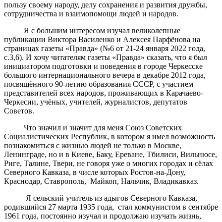
пользу своему народу, делу сохранения и развития дружбы,
сотрудничества и взаимопомощи людей и народов.
Я с большим интересом изучал великолепные
публикации Виктора Василенко и Алексея Парфёнова на
страницах газеты «Правда» (№6 от 21-24 января 2022 года,
с.3,6). И хочу читателям газеты «Правда» сказать, что я был
инициатором подготовки и поведения в городе Черкесске
большого интернационального вечера в декабре 2012 года,
посвящённого 90-летию образования СССР, с участием
представителей всех народов, проживающих в Карачаево-
Черкесии, учёных, учителей, журналистов, депутатов
Советов.
Что значил и значит для меня Союз Советских
Социалистических Республик, в котором я имел возможность
познакомиться с жизнью людей не только в Москве,
Ленинграде, но и в Киеве, Баку, Ереване, Тбилиси, Вильнюсе,
Риге, Талине, Твери, не говоря уже о многих городах и сёлах
Северного Кавказа, в числе которых Ростов-на-Дону,
Краснодар, Ставрополь, Майкоп, Нальчик, Владикавказ.
Я сельский учитель из адыгов Северного Кавказа,
родившийся 27 марта 1935 года, стал коммунистом в сентябре
1961 года, постоянно изучал и продолжаю изучать жизнь,