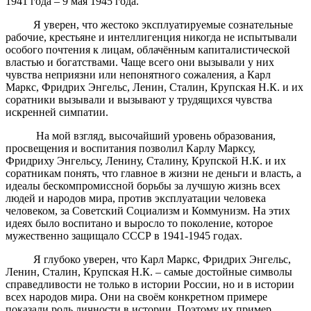
1941 года – 9 мая 1945 года.
Я уверен, что жестоко эксплуатируемые сознательные
рабочие, крестьяне и интеллигенция никогда не испытывали
особого почтения к лицам, облачённым капиталистической
властью и богатствами. Чаще всего они вызывали у них
чувства неприязни или непонятного сожаления, а Карл
Маркс, Фридрих Энгельс, Ленин, Сталин, Крупская Н.К. и их
соратники вызывали и вызывают у трудящихся чувства
искренней симпатии.
На мой взгляд, высочайший уровень образования,
просвещения и воспитания позволил Карлу Марксу,
Фридриху Энгельсу, Ленину, Сталину, Крупской Н.К. и их
соратникам понять, что главное в жизни не деньги и власть, а
идеалы бескомпромиссной борьбы за лучшую жизнь всех
людей и народов мира, против эксплуатации человека
человеком, за Советский Социализм и Коммунизм. На этих
идеях было воспитано и выросло то поколение, которое
мужественно защищало СССР в 1941-1945 годах.
Я глубоко уверен, что Карл Маркс, Фридрих Энгельс,
Ленин, Сталин, Крупская Н.К. – самые достойные символы
справедливости не только в истории России, но и в истории
всех народов мира. Они на своём конкретном примере
показали роль личности в истории. Поэтому их пример