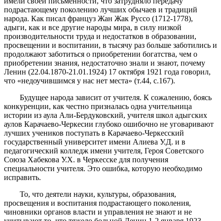
имели своей письменности, что затрудняло передачу
подрастающему поколению лучших обычаев и традиций
народа. Как писал француз Жан Жак Руссо (1712-1778),
адыги, как и все другие народы мира, в силу низкой
производительности труда и недостатков в образовании,
просвещении и воспитании, в тысячу раз больше заботились и
продолжают заботиться о приобретении богатства, чем о
приобретении знания, недостаточно знали и знают, почему
Ленин (22.04.1870-21.01.1924) 17 октября 1921 года говорил,
что «недоучившимся у нас нет места» (т.44, с.167).
Будущее народа зависит от учителя. К сожалению, боясь
конкуренции, как честно призналась одна учительница
истории из аула Али-Бердуковский, учителя школ адыгских
аулов Карачаево-Черкесии глубоко ошибочно не уговаривают
лучших учеников поступать в Карачаево-Черкесский
государственный университет имени Алиева У.Д. и в
педагогический колледж имени учителя, Героя Советского
Союза Хабекова У.Х. в Черкесске для получения
специальности учителя. Это ошибка, которую необходимо
исправить.
То, что деятели науки, культуры, образования,
просвещения и воспитания подрастающего поколения,
чиновники органов власти и управления не знают и не
учитывают то, что тяжело больной Ленин 1-2 января 1923