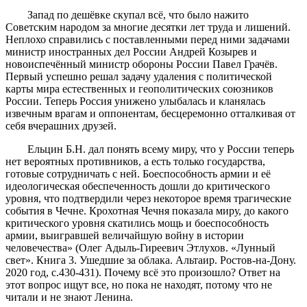
Запад по дешёвке скупал всё, что было нажито
Советским народом за многие десятки лет труда и лишений.
Неплохо справились с поставленными перед ними задачами
министр иностранных дел России Андрей Козырев и
новоиспечённый министр обороны России Павел Грачёв.
Первый успешно решал задачу удаления с политической
карты мира естественных и геополитических союзников
России. Теперь Россия унижено улыбалась и кланялась
извечным врагам и оппонентам, бесцеремонно отталкивая от
себя вчерашних друзей.
Ельцин Б.Н. дал понять всему миру, что у России теперь
нет вероятных противников, а есть только государства,
готовые сотрудничать с ней. Боеспособность армии и её
идеологическая обеспеченность дошли до критического
уровня, что подтвердили через некоторое время трагические
события в Чечне. Крохотная Чечня показала миру, до какого
критического уровня скатились мощь и боеспособность
армии, выигравшей величайшую войну в истории
человечества» (Олег Адыль-Гиреевич Этлухов. «Лунный
свет». Книга 3. Ушедшие за облака. Альтаир. Ростов-на-Дону.
2020 год, с.430-431). Почему всё это произошло? Ответ на
этот вопрос ищут все, но пока не находят, потому что не
читали и не знают Ленина.