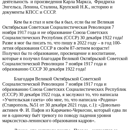
деятельность и произведения Карла Маркса, Фридриха
Энгельса, Ленина, Сталина, Крупской Н.К., историю и
документы КПСС и СССР.
Кем бы я стал и кем бы я был, если бы не Великая
Октябрьская Советская Социалистическая Революция 7
ноября 1917 года и не образование Союза Советских
Социалистических Республик (СССР) 30 декабря 1922 года!
Разве я мог бы писать то, что пишу в 2022 году – в год 100-
летия образования СССР в своём 87-летнем возрасте!
Получил бы то образование, просвещение и воспитание,
которые я получил благодаря Великой Октябрьской Советской
Социалистической Революции 7 ноября 1917 года и
образованию СССР 30 декабря 1922 года!
Благодаря Великой Октябрьской Советской
Социалистической Революции 7 ноября 1917 года и
образованию Союза Советских Социалистических Республик
(СССР) 30 декабря 1922 года, я заслужил то, что написала
«Учительская газета» обо мне, то, что написала «Родина»
(Ставрополь, №51 от 30 декабря 2021 года, с.1): «Довольно
активен Ф. И. Пафов из Карачаево-Черкесии, который едва ли
не в одиночку бьёт тревогу по поводу падения уровня
марксистско-ленинского образования кадров».