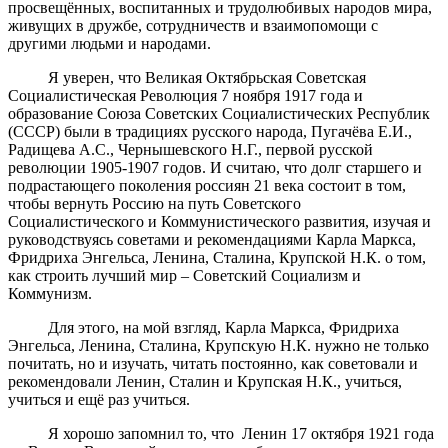
просвещённых, воспитанных и трудолюбивых народов мира,
живущих в дружбе, сотрудничеств и взаимопомощи с
другими людьми и народами.
Я уверен, что Великая Октябрьская Советская
Социалистическая Революция 7 ноября 1917 года и
образование Союза Советских Социалистических Республик
(СССР) были в традициях русского народа, Пугачёва Е.И.,
Радищева А.С., Чернышевского Н.Г., первой русской
революции 1905-1907 годов. И считаю, что долг старшего и
подрастающего поколения россиян 21 века состоит в том,
чтобы вернуть Россию на путь Советского
Социалистического и Коммунистического развития, изучая и
руководствуясь советами и рекомендациями Карла Маркса,
Фридриха Энгельса, Ленина, Сталина, Крупской Н.К. о том,
как строить лучший мир – Советский Социализм и
Коммунизм.
Для этого, на мой взгляд, Карла Маркса, Фридриха
Энгельса, Ленина, Сталина, Крупскую Н.К. нужно не только
почитать, но и изучать, читать постоянно, как советовали и
рекомендовали Ленин, Сталин и Крупская Н.К., учиться,
учиться и ещё раз учиться.
Я хорошо запомнил то, что Ленин 17 октября 1921 года