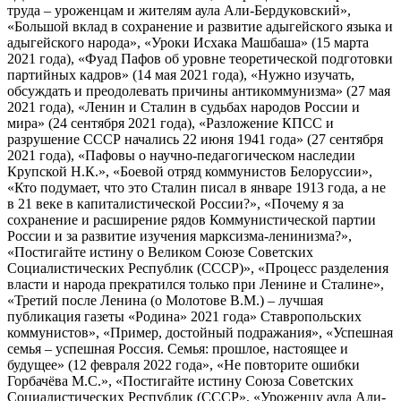
труда – уроженцам и жителям аула Али-Бердуковский»,
«Большой вклад в сохранение и развитие адыгейского языка и
адыгейского народа», «Уроки Исхака Машбаша» (15 марта
2021 года), «Фуад Пафов об уровне теоретической подготовки
партийных кадров» (14 мая 2021 года), «Нужно изучать,
обсуждать и преодолевать причины антикоммунизма» (27 мая
2021 года), «Ленин и Сталин в судьбах народов России и
мира» (24 сентября 2021 года), «Разложение КПСС и
разрушение СССР начались 22 июня 1941 года» (27 сентября
2021 года), «Пафовы о научно-педагогическом наследии
Крупской Н.К.», «Боевой отряд коммунистов Белоруссии»,
«Кто подумает, что это Сталин писал в январе 1913 года, а не
в 21 веке в капиталистической России?», «Почему я за
сохранение и расширение рядов Коммунистической партии
России и за развитие изучения марксизма-ленинизма?»,
«Постигайте истину о Великом Союзе Советских
Социалистических Республик (СССР)», «Процесс разделения
власти и народа прекратился только при Ленине и Сталине»,
«Третий после Ленина (о Молотове В.М.) – лучшая
публикация газеты «Родина» 2021 года» Ставропольских
коммунистов», «Пример, достойный подражания», «Успешная
семья – успешная Россия. Семья: прошлое, настоящее и
будущее» (12 февраля 2022 года», «Не повторите ошибки
Горбачёва М.С.», «Постигайте истину Союза Советских
Социалистических Республик (СССР», «Уроженцу аула Али-