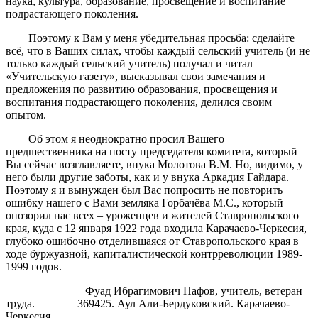
наука, культура, образование, просвещение и воспитание
подрастающего поколения.
Поэтому к Вам у меня убедительная просьба: сделайте
всё, что в Ваших силах, чтобы каждый сельский учитель (и не
только каждый сельский учитель) получал и читал
«Учительскую газету», высказывал свои замечания и
предложения по развитию образования, просвещения и
воспитания подрастающего поколения, делился своим
опытом.
Об этом я неоднократно просил Вашего
предшественника на посту председателя комитета, который
Вы сейчас возглавляете, внука Молотова В.М. Но, видимо, у
него были другие заботы, как и у внука Аркадия Гайдара.
Поэтому я и вынужден был Вас попросить не повторить
ошибку нашего с Вами земляка Горбачёва М.С., который
опозорил нас всех – уроженцев и жителей Ставропольского
края, куда с 12 января 1922 года входила Карачаево-Черкесия,
глубоко ошибочно отделившаяся от Ставропольского края в
ходе буржуазной, капиталистической контрреволюции 1989-
1999 годов.
Фуад Ибрагимович Пафов, учитель, ветеран
труда. 369425. Аул Али-Бердуковский. Карачаево-
Черкесия