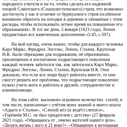
народного учителя и на то, чтобы сделать его надёжной
опорой Советского (Социалистического) строя, что возможно
достигнуть у нас в отличие от буржуазного строя (особенное
внимание обратить на поездки в деревню и связанные с этим
расходы, чтобы использовать летнее время на повышение его
образования)». В тот же день, 2 января (1923 года), Ленин
продиктовал все намеченные дополнения» (т.45, с.597).
На мой взгляд, очень важно, чтобы для каждого человека
Карл Маркс, Фридрих Энгельс, Ленин, Сталин, Крупская
Н.К. были образцами для подражания, об образовании,
просвещении и воспитании подрастающего поколения
каждый человек заботился так, как заботились Карл Маркс,
Фридрих Энгельс, Ленин, Сталин, Крупская Н.К. Они
доказали, что если все люди будут работать вместе, то они
смогут решить все проблемы, что подрастающее поколение
нужно учить жить и работать в дружбе, сотрудничестве и
взаимопомощи.
На этом сайте выложено огромное количество статей, в
том числе, написанные с учётом моих знаний и моего опыта
«Адыги и Сталин», «Слепой вёл (и ведёт) слепого»,
«Горбачёв М.С. не был предателем с детства» (27 февраля
2021 года), «Обращаюсь от , имени жителей нашего аула»,
«Делать жизнь с кого в 21 веке?», «Обращение к ветеранам