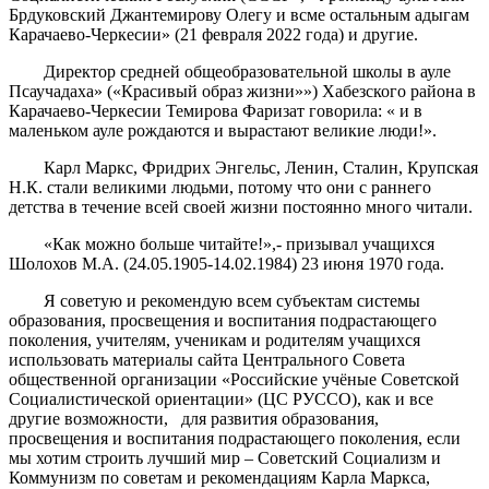
Брдуковский Джантемирову Олегу и всме остальным адыгам
Карачаево-Черкесии» (21 февраля 2022 года) и другие.
Директор средней общеобразовательной школы в ауле
Псаучадаха» («Красивый образ жизни»») Хабезского района в
Карачаево-Черкесии Темирова Фаризат говорила: « и в
маленьком ауле рождаются и вырастают великие люди!».
Карл Маркс, Фридрих Энгельс, Ленин, Сталин, Крупская
Н.К. стали великими людьми, потому что они с раннего
детства в течение всей своей жизни постоянно много читали.
«Как можно больше читайте!»,- призывал учащихся
Шолохов М.А. (24.05.1905-14.02.1984) 23 июня 1970 года.
Я советую и рекомендую всем субъектам системы
образования, просвещения и воспитания подрастающего
поколения, учителям, ученикам и родителям учащихся
использовать материалы сайта Центрального Совета
общественной организации «Российские учёные Советской
Социалистической ориентации» (ЦС РУССО), как и все
другие возможности, для развития образования,
просвещения и воспитания подрастающего поколения, если
мы хотим строить лучший мир – Советский Социализм и
Коммунизм по советам и рекомендациям Карла Маркса,