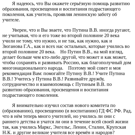
Я надеюсь, что Вы окажете серьёзную помощь развитию
образования, просвещения и воспитания подрастающего
поколения, как учитель, проявляя ленинскую заботу об
учителе.
Уверен, что и Вы знаете, что Путина В.В. иногда ругают,
не учитывая, что и его тоже во второй половине 20 века
учили не тому, что нужно, и не так, как нужно, как и
Зюганова Г.А., как и всех нас остальных, которые учились во
второй половине 20 века. Но Путин В.В., на мой взгляд,
делает больше чем кто-либо другой, что может и как может,
чтобы сохранять и развивать Россию, как благополучный дом
многонационального народа. Поэтому мой совет и моя
рекомендация Вам: помогайте Путину В.В.! Учите Путина
В.В.! Учитесь у Путина В.В.! Развивайте дружбу,
сотрудничество и взаимопомощь с Путиным В.В. по
развитию образования, просвещения и воспитания
подрастающего поколения.
Я внимательно изучил состав нового комитета по
(образованию), просвещению (и воспитанию) ГД ФС РФ. Рад,
что в нём теперь много учителей, но учились ли они с
раннего детства и учатся ли они в течение всей своей жизни
так, как учились Маркс, Энгельс, Ленин, Сталин, Крупская
Н.К. и другие великие учителя все времён и народов?