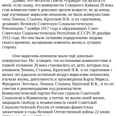
Думаю, что читатели газеты «Правда» согласятся со
мной, если скажу, что коммунисты Северного Кавказа 20 века,
став коммунистами в довольно зрелом возрасте, не до конца
ещё изучившие марксизм-ленинизм, не были коммунистами
типа Ленина, Сталина, Крупской Н.К. и их соратников,
делавших Великую Советскую Социалистическую
Революцию 7 ноября 1917 года и образовавших Союз
Советских Социалистических Республик (СССР) 30 декабря
1922 года. Но они были лучшими порядочными людьми
своего времени, желавшими изменить жизнь в лучшую
сторону.
Они марксизм-ленинизм знали ещё довольно
поверхностно. Но я уверен, что истинными коммунистами в
первой половине 20 века становились их дети, которые под
влиянием Ленина, Сталина, Крупской Н.К. и их соратников с
малых лет вдыхали истинный воздух марксизма-ленинизма,
изучали жизнь, деятельность и произведения Карла Маркса,
Фридриха Энгельса, Ленина, Сталина, Крупской Н.К., и по их
советам и рекомендациям под руководством
Коммунистической партии России строили Советский
Социализм и Коммунизм, а потом, не жалея своей жизни,
защищали свободу и независимость своей Советской
Социалистической России от немецко-фашистских
захватчиков в годы Великой Отечественной войны 22 июня