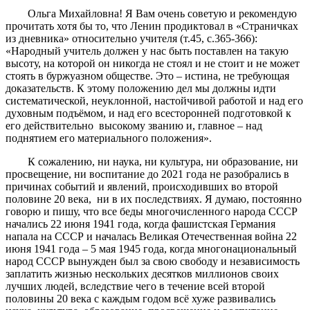
Ольга Михайловна! Я Вам очень советую и рекомендую
прочитать хотя бы то, что Ленин продиктовал в «Страничках
из дневника» относительно учителя (т.45, с.365-366):
«Народный учитель должен у нас быть поставлен на такую
высоту, на которой он никогда не стоял и не стоит и не может
стоять в буржуазном обществе. Это – истина, не требующая
доказательств. К этому положению дел мы должны идти
систематической, неуклонной, настойчивой работой и над его
духовным подъёмом, и над его всесторонней подготовкой к
его действительно высокому званию и, главное – над
поднятием его материального положения».
К сожалению, ни наука, ни культура, ни образование, ни
просвещение, ни воспитание до 2021 года не разобрались в
причинах событий и явлений, происходивших во второй
половине 20 века, ни в их последствиях. Я думаю, постоянно
говорю и пишу, что все беды многочисленного народа СССР
начались 22 июня 1941 года, когда фашистская Германия
напала на СССР и началась Великая Отечественная война 22
июня 1941 года – 5 мая 1945 года, когда многонациональный
народ СССР вынужден был за свою свободу и независимость
заплатить жизнью нескольких десятков миллионов своих
лучших людей, вследствие чего в течение всей второй
половины 20 века с каждым годом всё хуже развивались