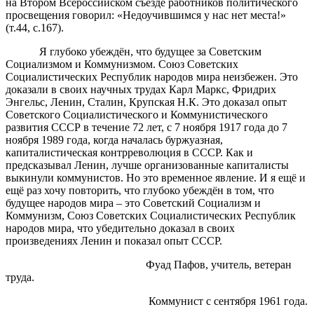
на Втором Всероссийском съезде работников политического
просвещения говорил: «Недоучившимся у нас нет места!»
(т.44, с.167).
Я глубоко убеждён, что будущее за Советским
Социализмом и Коммунизмом. Союз Советских
Социалистических Республик народов мира неизбежен. Это
доказали в своих научных трудах Карл Маркс, Фридрих
Энгельс, Ленин, Сталин, Крупская Н.К. Это доказал опыт
Советского Социалистического и Коммунистического
развития СССР в течение 72 лет, с 7 ноября 1917 года до 7
ноября 1989 года, когда началась буржуазная,
капиталистическая контрреволюция в СССР. Как и
предсказывал Ленин, лучше организованные капиталисты
выкинули коммунистов. Но это временное явление. И я ещё и
ещё раз хочу повторить, что глубоко убеждён в том, что
будущее народов мира – это Советский Социализм и
Коммунизм, Союз Советских Социалистических Республик
народов мира, что убедительно доказал в своих
произведениях Ленин и показал опыт СССР.
Фуад Пафов, учитель, ветеран
труда.
Коммунист с сентября 1961 года.