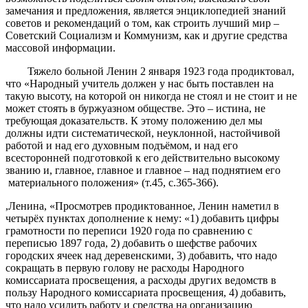
замечания и предложения, является энциклопедией знаний
советов и рекомендаций о том, как строить лучший мир –
Советский Социализм и Коммунизм, как и другие средства
массовой информации.
Тяжело больной Ленин 2 января 1923 года продиктовал,
что «Народный учитель должен у нас быть поставлен на
такую высоту, на которой он никогда не стоял и не стоит и не
может стоять в буржуазном обществе. Это – истина, не
требующая доказательств. К этому положению дел мы
должны идти систематической, неуклонной, настойчивой
работой и над его духовным подъёмом, и над его
всесторонней подготовкой к его действительно высокому
званию и, главное, главное и главное – над поднятием его
материального положения» (т.45, с.365-366).
,Ленина, «Просмотрев продиктованное, Ленин наметил в
четырёх пунктах дополнение к нему: «1) добавить цифры
грамотности по переписи 1920 года по сравнению с
переписью 1897 года, 2) добавить о шефстве рабочих
городских ячеек над деревенскими, 3) добавить, что надо
сокращать в первую голову не расходы Народного
комиссариата просвещения, а расходы других ведомств в
пользу Народного комиссариата просвещения, 4) добавить,
что надо усилить работу и средства на организацию