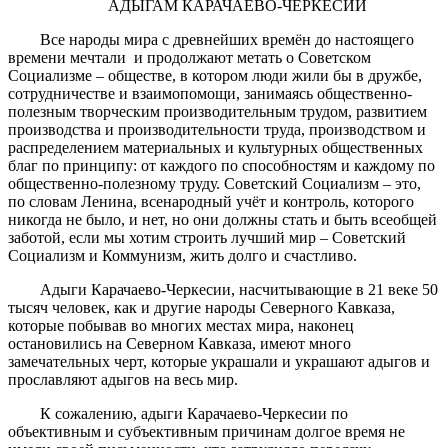
АДЫГАМ КАРАЧАЕВО-ЧЕРКЕСИИ
Все народы мира с древнейших времён до настоящего
времени мечтали и продолжают метать о Советском
Социализме – обществе, в котором люди жили бы в дружбе,
сотрудничестве и взаимопомощи, занимаясь общественно-
полезным творческим производительным трудом, развитием
производства и производительности труда, производством и
распределением материальных и культурных общественных
благ по принципу: от каждого по способностям и каждому по
общественно-полезному труду. Советский Социализм – это,
по словам Ленина, всенародный учёт и контроль, которого
никогда не было, и нет, но они должны стать и быть всеобщей
заботой, если мы хотим строить лучший мир – Советский
Социализм и Коммунизм, жить долго и счастливо.
Адыги Карачаево-Черкесии, насчитывающие в 21 веке 50
тысяч человек, как и другие народы Северного Кавказа,
которые побывав во многих местах мира, наконец
остановились на Северном Кавказа, имеют много
замечательных черт, которые украшали и украшают адыгов и
прославляют адыгов на весь мир.
К сожалению, адыги Карачаево-Черкесии по
объективным и субъективным причинам долгое время не