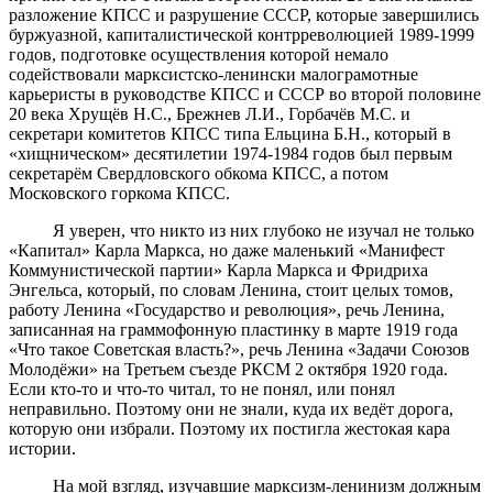
разложение КПСС и разрушение СССР, которые завершились
буржуазной, капиталистической контрреволюцией 1989-1999
годов, подготовке осуществления которой немало
содействовали марксистско-ленински малограмотные
карьеристы в руководстве КПСС и СССР во второй половине
20 века Хрущёв Н.С., Брежнев Л.И., Горбачёв М.С. и
секретари комитетов КПСС типа Ельцина Б.Н., который в
«хищническом» десятилетии 1974-1984 годов был первым
секретарём Свердловского обкома КПСС, а потом
Московского горкома КПСС.
Я уверен, что никто из них глубоко не изучал не только
«Капитал» Карла Маркса, но даже маленький «Манифест
Коммунистической партии» Карла Маркса и Фридриха
Энгельса, который, по словам Ленина, стоит целых томов,
работу Ленина «Государство и революция», речь Ленина,
записанная на граммофонную пластинку в марте 1919 года
«Что такое Советская власть?», речь Ленина «Задачи Союзов
Молодёжи» на Третьем съезде РКСМ 2 октября 1920 года.
Если кто-то и что-то читал, то не понял, или понял
неправильно. Поэтому они не знали, куда их ведёт дорога,
которую они избрали. Поэтому их постигла жестокая кара
истории.
На мой взгляд, изучавшие марксизм-ленинизм должным