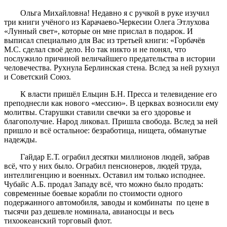
Ольга Михайловна! Недавно я с ручкой в руке изучил
три книги учёного из Карачаево-Черкесии Олега Этлухова
«Лунный свет», которые он мне прислал в подарок. И
выписал специально для Вас из третьей книги: «Горбачёв
М.С. сделал своё дело. Но так никто и не понял, что
послужило причиной величайшего предательства в истории
человечества. Рухнула Берлинская стена. Вслед за ней рухнул
и Советский Союз.
К власти пришёл Ельцин Б.Н. Пресса и телевидение его
преподнесли как нового «мессию». В церквах возносили ему
молитвы. Старушки ставили свечки за его здоровье и
благополучие. Народ ликовал. Пришла свобода. Вслед за ней
пришло и всё остальное: безработица, нищета, обманутые
надежды.
Гайдар Е.Т. ограбил десятки миллионов людей, забрав
всё, что у них было. Ограбил пенсионеров, людей труда,
интеллигенцию и военных. Оставил им только исподнее.
Чубайс А.Б. продал Западу всё, что можно было продать:
современные боевые корабли по стоимости одного
подержанного автомобиля, заводы и комбинаты по цене в
тысячи раз дешевле номинала, авианосцы и весь
тихоокеанский торговый флот.