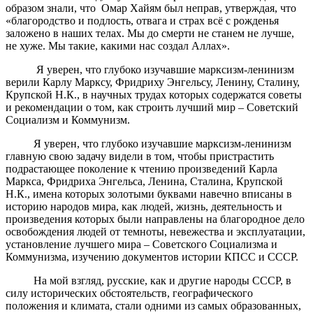
образом знали, что Омар Хайям был неправ, утверждая, что
«благородство и подлость, отвага и страх всё с рожденья
заложено в наших телах. Мы до смерти не станем не лучше,
не хуже. Мы такие, какими нас создал Аллах».
Я уверен, что глубоко изучавшие марксизм-ленинизм
верили Карлу Марксу, Фридриху Энгельсу, Ленину, Сталину,
Крупской Н.К., в научных трудах которых содержатся советы
и рекомендации о том, как строить лучший мир – Советский
Социализм и Коммунизм.
Я уверен, что глубоко изучавшие марксизм-ленинизм
главную свою задачу видели в том, чтобы пристрастить
подрастающее поколение к чтению произведений Карла
Маркса, Фридриха Энгельса, Ленина, Сталина, Крупской
Н.К., имена которых золотыми буквами навечно вписаны в
историю народов мира, как людей, жизнь, деятельность и
произведения которых были направлены на благородное дело
освобождения людей от темноты, невежества и эксплуатации,
установление лучшего мира – Советского Социализма и
Коммунизма, изучению документов истории КПСС и СССР.
На мой взгляд, русские, как и другие народы СССР, в
силу исторических обстоятельств, географического
положения и климата, стали одними из самых образованных,