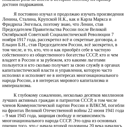
достоин подражания.
Я постоянно изучал и продолжаю изучать произведения
Ленина, Сталина, Крупской Н.К., как и Карла Маркса и
Фридриха Энгельса, поэтому знаю, что Ленин, став
Председателем Правительства России после Великой
Октябрьской Советской Социалистической Революции 7
ноября 1917 года, рассекретил всё и секретные договора, а
Ельцин Б.Н., став Председателем России, всё засекретил, в
том числе, и то, кто, что и как приобрёл себе в частную
собственного из общественного богатства СССР, кто и чем
владеет в России и за рубежом, кто какими льготами
пользуется и кто сколько получает за свою службу в органах
капиталистической власти и управления, которую часто
исполнял и исполняет не в интересах многонационального
народа России, а в интересах мирового капитализма и
империализма.
К глубокому сожалению, несколько десятков миллионов
лучших активных граждан и патриотов СССР, в том числе
членов Коммунистической партии России и ВЛКСМ, погибли
на фронтах Великой Отечественной войны 22 июня 1941 года
– 9 мая 1945 года, защищая свободу и независимость
многонационального народа СССР. Это одна из основных
причин того, что с начала второй половины 20 века начались