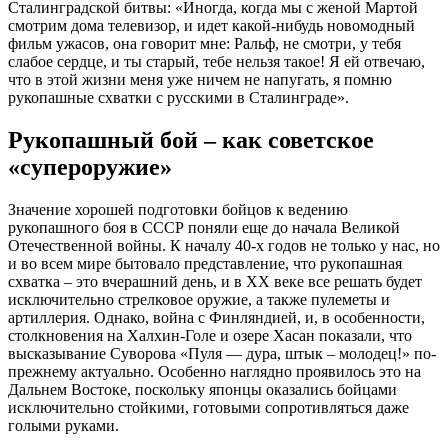
Сталинградской битвы: «Иногда, когда мы с женой Мартой
смотрим дома телевизор, и идет какой-нибудь новомодный
фильм ужасов, она говорит мне: Ральф, не смотри, у тебя
слабое сердце, и ты старый, тебе нельзя такое! Я ей отвечаю,
что в этой жизни меня уже ничем не напугать, я помню
рукопашные схватки с русскими в Сталинграде».
Рукопашный бой – как советское
«супероружие»
Значение хорошей подготовки бойцов к ведению
рукопашного боя в СССР поняли еще до начала Великой
Отечественной войны. К началу 40-х годов не только у нас, но
и во всем мире бытовало представление, что рукопашная
схватка – это вчерашний день, и в XX веке все решать будет
исключительно стрелковое оружие, а также пулеметы и
артиллерия. Однако, война с Финляндией, и, в особенности,
столкновения на Халхин-Голе и озере Хасан показали, что
высказывание Суворова «Пуля — дура, штык – молодец!» по-
прежнему актуально. Особенно наглядно проявилось это на
Дальнем Востоке, поскольку японцы оказались бойцами
исключительно стойкими, готовыми сопротивляться даже
голыми руками.