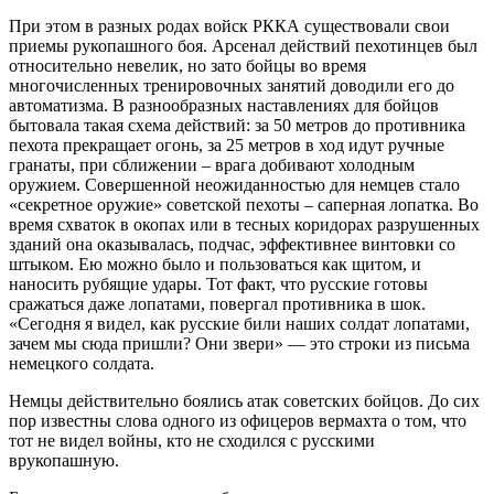
При этом в разных родах войск РККА существовали свои
приемы рукопашного боя. Арсенал действий пехотинцев был
относительно невелик, но зато бойцы во время
многочисленных тренировочных занятий доводили его до
автоматизма. В разнообразных наставлениях для бойцов
бытовала такая схема действий: за 50 метров до противника
пехота прекращает огонь, за 25 метров в ход идут ручные
гранаты, при сближении – врага добивают холодным
оружием. Совершенной неожиданностью для немцев стало
«секретное оружие» советской пехоты – саперная лопатка. Во
время схваток в окопах или в тесных коридорах разрушенных
зданий она оказывалась, подчас, эффективнее винтовки со
штыком. Ею можно было и пользоваться как щитом, и
наносить рубящие удары. Тот факт, что русские готовы
сражаться даже лопатами, повергал противника в шок.
«Сегодня я видел, как русские били наших солдат лопатами,
зачем мы сюда пришли? Они звери» — это строки из письма
немецкого солдата.
Немцы действительно боялись атак советских бойцов. До сих
пор известны слова одного из офицеров вермахта о том, что
тот не видел войны, кто не сходился с русскими
врукопашную.