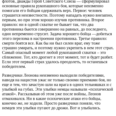
флотов, дважды Герой Советского Союза — сформулировал
основные правила рукопашного боя, которые неизменно
помогали его бойцам одерживать верх. Первое: человек
страшится неизвестности. Поэтому нападать нужно внезапно,
первым, но при этом хорошо изучив противника. Второе
правило: ни в одной схватке не бывает так, что два
противника бьются совершенно на равных, до последнего,
один непременно струсит. Задача хорошего бойца —добиться
этого перелома в настроении противника. Третье правило:
смерти боятся все. Как бы ни был силен враг, ему тоже
страшно умирать, и поэтому нужно укрепить в нем этот страх.
Самый опасный момент любой рукопашной схватки – это
сближение. Тот, кто дрогнет в этот момент, тот и будет разбит.
Если этот первый страх удалось преодолеть, то останешься
победителем.
Разведчики Леонова неизменно выходили победителями,
наводя на нацистов ужас не только своими приемами боя, но
еще и тем, что зачастую шли на врага в одних тельняшках и с
улыбкой на губах. Эти улыбки немцы называли «психической
атакой». Рассказывая об этом уже после войны, Леонов
отмахивался. Ни в какие психические атаки его бойцы,
конечно же, не ходили. Просто разведчики поняли, что
немцев эти улыбки пугают до дрожи. Вот и улыбались.