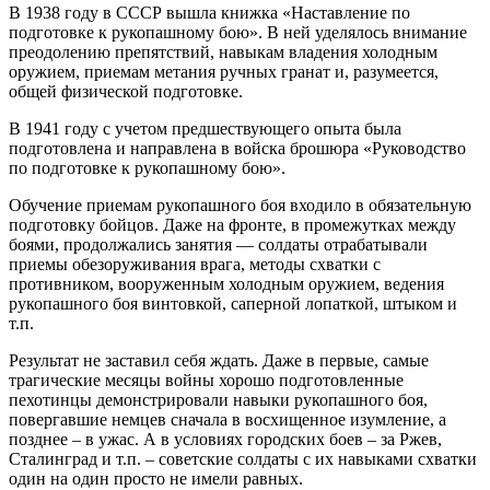
В 1938 году в СССР вышла книжка «Наставление по
подготовке к рукопашному бою». В ней уделялось внимание
преодолению препятствий, навыкам владения холодным
оружием, приемам метания ручных гранат и, разумеется,
общей физической подготовке.
В 1941 году с учетом предшествующего опыта была
подготовлена и направлена в войска брошюра «Руководство
по подготовке к рукопашному бою».
Обучение приемам рукопашного боя входило в обязательную
подготовку бойцов. Даже на фронте, в промежутках между
боями, продолжались занятия — солдаты отрабатывали
приемы обезоруживания врага, методы схватки с
противником, вооруженным холодным оружием, ведения
рукопашного боя винтовкой, саперной лопаткой, штыком и
т.п.
Результат не заставил себя ждать. Даже в первые, самые
трагические месяцы войны хорошо подготовленные
пехотинцы демонстрировали навыки рукопашного боя,
повергавшие немцев сначала в восхищенное изумление, а
позднее – в ужас. А в условиях городских боев – за Ржев,
Сталинград и т.п. – советские солдаты с их навыками схватки
один на один просто не имели равных.