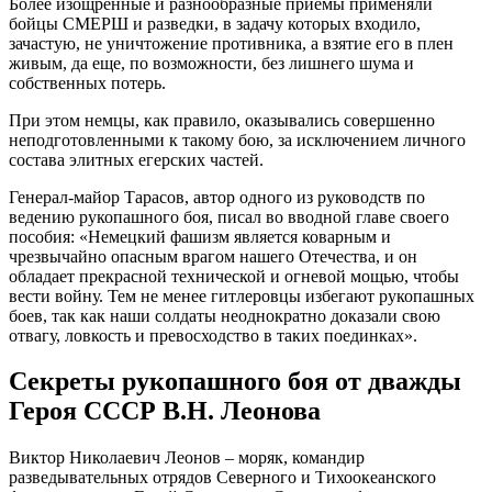
Более изощренные и разнообразные приемы применяли
бойцы СМЕРШ и разведки, в задачу которых входило,
зачастую, не уничтожение противника, а взятие его в плен
живым, да еще, по возможности, без лишнего шума и
собственных потерь.
При этом немцы, как правило, оказывались совершенно
неподготовленными к такому бою, за исключением личного
состава элитных егерских частей.
Генерал-майор Тарасов, автор одного из руководств по
ведению рукопашного боя, писал во вводной главе своего
пособия: «Немецкий фашизм является коварным и
чрезвычайно опасным врагом нашего Отечества, и он
обладает прекрасной технической и огневой мощью, чтобы
вести войну. Тем не менее гитлеровцы избегают рукопашных
боев, так как наши солдаты неоднократно доказали свою
отвагу, ловкость и превосходство в таких поединках».
Секреты рукопашного боя от дважды
Героя СССР В.Н. Леонова
Виктор Николаевич Леонов – моряк, командир
разведывательных отрядов Северного и Тихоокеанского