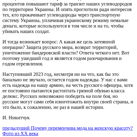
процентов повышают тариф за транзит наших углеводородов
по территории Украины. И опять проглотили ради интересов
тех, кто прокачивает углеводороды через транспортную
систему Украины, уплачивая украинскому режиму немалые
деньги, которые используются в том числе и на то, чтобы
убивать наших солдат.
И тогда возникает вопрос: А какая же цель затеянной
операции? Защита русского мира, возврат территорий,
уничтожение бандеровской власти? Ответа четкого нет. Вот
поэтому ушедший год и является годом разочарования и
годом отрезвления.
Наступивший 2023 год, несмотря ни на что, как бы это
банально не звучало, остается годом надежды. У нас с вами
есть надежда на нашу армию, на честь русского офицера, хотя
ее постоянно пытаются растоптать грязной обувью класса
делюкс. Русских невозможно победить на поле боя, но
русские могут сами себя изничтожить внутри своей страны, и
это было, к сожалению, не раз в нашей истории.
И. Никитчук
Навигация
Предыдущий
предыдущий
Почему переменчива мода на женскую красоту?
пост:
Фото из XX века