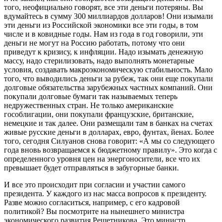
того, неофициально говорят, все эти деньги потеряны. Вы
вдумайтесь в сумму 300 миллиардов долларов! Они изымали
эти деньги из Российской экономики все эти годы, в том
числе и в ковидные годы. Нам из года в год говорили, эти
деньги не могут на Россию работать, потому что они
приведут к кризису, к инфляции. Надо изымать денежную
массу, надо стерилизовать, надо выполнять монетарные
условия, создавать макроэкономическую стабильность. Мало
того, что выводились деньги за рубеж, так они еще покупали
долговые обязательства зарубежных частных компаний. Они
покупали долговые бумаги так называемых теперь
недружественных стран. Не только американские
гособлигации, они покупали французские, британские,
немецкие и так далее. Они размещали там в банках на счетах
живые русские деньги в долларах, евро, фунтах, йенах. Более
того, сегодня Силуанов снова говорит: «А мы со следующего
года вновь возвращаемся к бюджетному правилу». Это когда с
определенного уровня цен на энергоносители, все что их
превышает будет отправляться в забугорные банки.
И все это происходит при согласии и участии самого
президента. У каждого из нас масса вопросов к президенту.
Разве можно согласиться, например, с его кадровой
политикой? Вы посмотрите на нынешнего министра
экономического развития Решетникова. Это министр