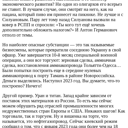
экономического развития? Ни один из олигархов его всерьез
не ставит. В лучшем случае, они смотрят на него, как на
пацана, который пиво им принесет на пикнике. Не лучше и с
Силуановым. Пару лет тому назад Силуанова вызвали на
ковер в РСПП и спросили: «Ты кого тут ещё хочешь
дополнительно обложить налогом?» И Антон Германович
отполз от темы.
Но наиболее опасные субстанции — это так называемые
бизнесмены, которые превратили соседнюю Украину в свой
офшор. Уже завершается 10-й месяц специальной военной
операции, а они все торгуют: зерновая сделка, аммиачная
сделка, восстановления аммиакопровода Тольятти-Одесса…
Были попытки построить еще в середине нулевых
аммиакопровод к порту Тамань в районе Новороссийска.
Деньги выделялись. Наступил 2023 год. Вы думаете, что-то
построено? Ничего!
Другой пример. Уран и титан. Запад крайне зависим от
поставок этих материалов из России. То есть мы сейчас
можем обрушить ряд отраслей промышленности многих
недружественных стран Европы и США. Никаких шагов! Как
торговали, так и торгуем. Ну и вишенка на торте, что
называется, это нефтегазопровод. Сейчас киевский режим
сообщил о том, что с января 2023 года они более чем на 18