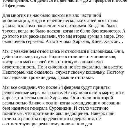
точек зрения. Он делится на две части – до 24 февраля и после
24 февраля.
Для многих из нас было шоком начало частичной
мобилизации, когда в течение нескольких дней вся страна
узнала, в каком положении мы находимся. Когда не было
трусов, когда не было носков, когда не было бронежилетов. А
до этого нам рассказывали, что мы вторая армия в мире. Это
было очень серьезно. А потом был Харьков, Киев, Херсон…
Мы с уважением относились и относимся к силовикам. Они,
действительно, служат Родине в отличие от чиновников,
которые в массе своей имеют низкую социальную
ответственность. Но и силовики не все оказались на высоте.
Некоторые, как оказалось, служат своему кошельку. Поэтому
последовали громкие дела, громкие отставки.
Мы все ожидали, что после 24 февраля будут приняты
решительные меры на фронте. Не случилось ни в марте, ни в
апреле, ни летом после Харькова. Они стали некоторой
реальностью ближе к осени, когда командующим операции
был назначен генерала Суровикин. И стало частично
понятным, что противник был недооценен. Наверх шли
отчеты и рапорты определенного содержания, не
соответствующие реальному положению дел.