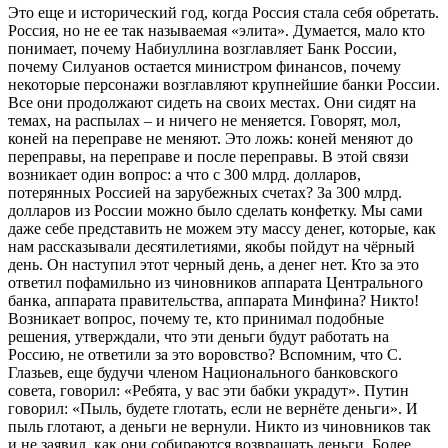
Это еще и исторический год, когда Россия стала себя обретать.
Россия, но не ее так называемая «элита». Думается, мало кто
понимает, почему Набиуллина возглавляет Банк России,
почему Силуанов остается министром финансов, почему
некоторые персонажи возглавляют крупнейшие банки России.
Все они продолжают сидеть на своих местах. Они сидят на
темах, на распылах – и ничего не меняется. Говорят, мол,
коней на переправе не меняют. Это ложь: коней меняют до
переправы, на переправе и после переправы. В этой связи
возникает один вопрос: а что с 300 млрд. долларов,
потерянных Россией на зарубежных счетах? За 300 млрд.
долларов из России можно было сделать конфетку. Мы сами
даже себе представить не можем эту массу денег, которые, как
нам рассказывали десятилетиями, якобы пойдут на чёрный
день. Он наступил этот черный день, а денег нет. Кто за это
ответил пофамильно из чиновников аппарата Центрального
банка, аппарата правительства, аппарата Минфина? Никто!
Возникает вопрос, почему те, кто принимал подобные
решения, утверждали, что эти деньги будут работать на
Россию, не ответили за это воровство? Вспомним, что С.
Глазьев, еще будучи членом Национального банковского
совета, говорил: «Ребята, у вас эти бабки украдут». Путин
говорил: «Пыль, будете глотать, если не вернёте деньги». И
пыль глотают, а деньги не вернули. Никто из чиновников так
и не заявил, как они собираются возвращать деньги. Более