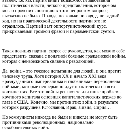
взамен, т.е. как партия видит возможности завоевания
политической власти, четкого представления, которое бы
могло прояснить позицию в этом непростом вопросе,
высказано не было. Правда, несколько погодя, дали задний
ход, но на практической деятельности партии это не
отразилось. Партией взят оппортунистический курс,
прикрываемый громкой фразой и парламентской суетой.
Такая позиция партии, скорее ее руководства, как можно себе
представить, связана с понятной боязнью гражданской войны,
которая с неизбежность связана с революцией.
Да, война – это тяжелое испытание для людей, и она претит
человеку труда. Хотя история ХХ и начало ХХI века
«разнузданного империализма и глобализма» переполнены
войнами, которые непрерывно идут практически на всех
континентах. Все эти войны решают те или иные проблемы
крупного капитала основных капиталистических держав во
главе с США. Конечно, мы против этих войн, в результате
которых разрушена Югославия, Ирак, Ливия, Сирия…
Но коммунисты никогда не были и никогда не могут быть
противниками революционных, национально-
освободительных войн.