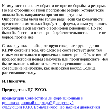
Коммунисты ни коим образом не против борьбы за реформы.
Но мы сторонники такой программы реформ, которая тоже
должна быть направлена против оппортунизма.
Оппортунисты были бы только рады, если бы коммунисты
представили им только борьбу за реформы, а сами удалились в
заоблачные выси мечтать о всемирной революции. Но это
было бы бегством от скверной действительности, а вовсе не
борьба против нее.
Самая крупная ошибка, которую совершает руководство
КПРФ состоит в том, что слово не соответствует делу, тем
самым воспитывается привычка к лицемерию. Объективный
процесс истории нельзя замолчать или проигнорировать. Чем
бы не пытались объяснить лимит на революции, их
совершение неизбежно, как неизбежен восход Солнца,
рассеивающее тьму.
И. Никитчук,
Председатель ЦС РУСО
.
Навигация
Предыдущий
предыдущий
Совместимы ли формационный и
пост:
цивилизационный подходы? Диспутклуб
по
Следующее
следующий
Ю.Ю. Ермалавичюс: По законам диалектики
сообщение: