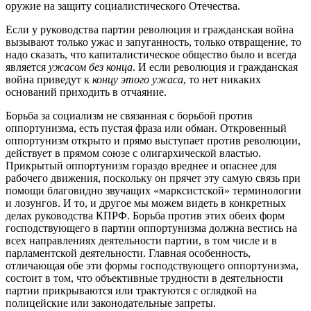
оружие на защиту социалистического Отечества.
Если у руководства партии революция и гражданская война
вызывают только ужас и запуганность, только отвращение, то
надо сказать, что капиталистическое общество было и всегда
является
ужасом без конца
. И если революция и гражданская
война приведут к
концу этого ужаса
, то нет никаких
оснований приходить в отчаяние.
Борьба за социализм не связанная с борьбой против
оппортунизма, есть пустая фраза или обман. Откровенный
оппортунизм открыто и прямо выступает против революции,
действует в прямом союзе с олигархической властью.
Прикрытый оппортунизм гораздо вреднее и опаснее для
рабочего движения, поскольку он прячет эту самую связь при
помощи благовидно звучащих «марксистской» терминологии
и лозунгов. И то, и другое мы можем видеть в конкретных
делах руководства КПРФ. Борьба против этих обеих форм
господствующего в партии оппортунизма должна вестись на
всех направлениях деятельности партии, в том числе и в
парламентской деятельности. Главная особенность,
отличающая обе эти формы господствующего оппортунизма,
состоит в том, что объективные трудности в деятельности
партии прикрываются или трактуются с оглядкой на
полицейские или законодательные запреты.