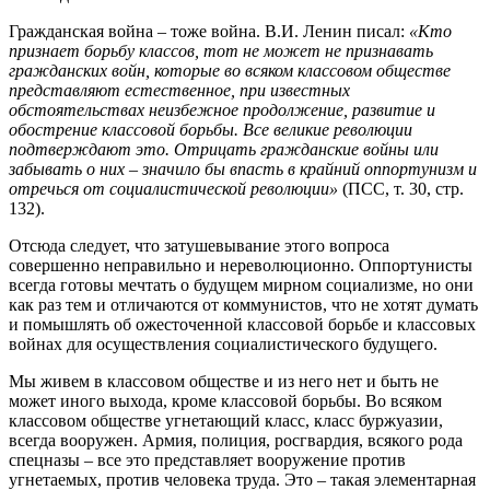
Гражданская война – тоже война. В.И. Ленин писал:
«Кто
признает борьбу классов, тот не может не признавать
гражданских войн, которые во всяком классовом обществе
представляют естественное, при известных
обстоятельствах неизбежное продолжение, развитие и
обострение классовой борьбы. Все великие революции
подтверждают это. Отрицать гражданские войны или
забывать о них – значило бы впасть в крайний оппортунизм и
отречься от социалистической революции»
(ПСС, т. 30, стр.
132).
Отсюда следует, что затушевывание этого вопроса
совершенно неправильно и нереволюционно. Оппортунисты
всегда готовы мечтать о будущем мирном социализме, но они
как раз тем и отличаются от коммунистов, что не хотят думать
и помышлять об ожесточенной классовой борьбе и классовых
войнах для осуществления социалистического будущего.
Мы живем в классовом обществе и из него нет и быть не
может иного выхода, кроме классовой борьбы. Во всяком
классовом обществе угнетающий класс, класс буржуазии,
всегда вооружен. Армия, полиция, росгвардия, всякого рода
спецназы – все это представляет вооружение против
угнетаемых, против человека труда. Это – такая элементарная