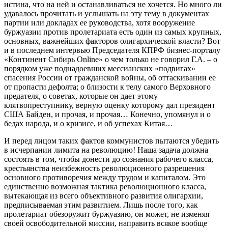
истина, что на ней и останавливаться не хочется. Но много ли
удавалось прочитать и услышать на эту тему в документах
партии или докладах ее руководства, хотя вооружение
буржуазии против пролетариата есть один из самых крупных,
основных, важнейших факторов олигархической власти? Вот
и в последнем интервью Председателя КПРФ бизнес-порталу
«Континент Сибирь Online» о чем только не говорил Г.А. – о
порядком уже поднадоевших мессианских «подвигах»
спасения России от гражданской войны, об оттаскивании ее
от пропасти дефолта; о близости к телу самого Верховного
предателя, о советах, которые он дает этому
клятвопреступнику, верную оценку которому дал президент
США Байден, и прочая, и прочая… Конечно, упомянул и о
бедах народа, и о кризисе, и об успехах Китая…
И перед лицом таких фактов коммунистов пытаются убедить
в исчерпании лимита на революцию! Наша задача должна
состоять в том, чтобы донести до сознания рабочего класса,
крестьянства неизбежность революционного разрешения
основного противоречия между трудом и капиталом. Это
единственно возможная тактика революционного класса,
вытекающая из всего объективного развития олигархии,
предписываемая этим развитием. Лишь после того, как
пролетариат обезоружит буржуазию, он может, не изменяя
своей освободительной миссии, направить всякое вообще