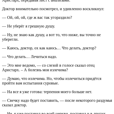
Аристарх, передавая лист с анализами.
Доктор внимательно посмотрел, и удивленно воскликнул:
— Ой, ой, ой, где ж вас так угораздило?
— Не уберёг я грешную душу.
— Ну, не знаю как душу, а вот то, что ниже, вы точно не
уберегли.
— Каюсь, доктор, ох как каюсь… Что делать, доктор?
— Что делать… Лечиться надо.
— Это мне ведомо, — со слезой в голосе сказал отец
Аристарх. – А болезнь моя излечима?
— Думаю, что излечима. Но, чтобы излечиться придётся
пройти вам испытания суровые.
— На все я уже готова: терпения моего больше нет.
— Свечку надо будет поставить, — после некоторого раздумья
сказал доктор.
— Не, я уже поставил во всей церкви, поставил и в других