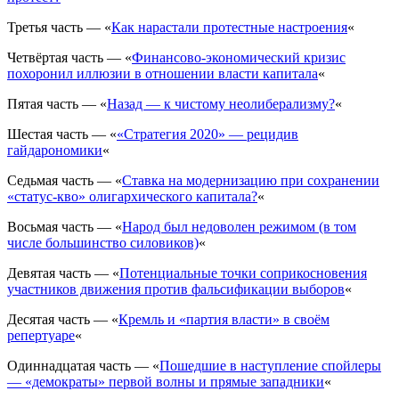
Третья часть — «
Как нарастали протестные настроения
«
Четвёртая часть — «
Финансово-экономический кризис
похоронил иллюзии в отношении власти капитала
«
Пятая часть — «
Назад — к чистому неолиберализму?
«
Шестая часть — «
«Стратегия 2020» — рецидив
гайдарономики
«
Седьмая часть — «
Ставка на модернизацию при сохранении
«статус-кво» олигархического капитала?
«
Восьмая часть — «
Народ был недоволен режимом (в том
числе большинство силовиков)
«
Девятая часть — «
Потенциальные точки соприкосновения
участников движения против фальсификации выборов
«
Десятая часть — «
Кремль и «партия власти» в своём
репертуаре
«
Одиннадцатая часть — «
Пошедшие в наступление спойлеры
— «демократы» первой волны и прямые западники
«