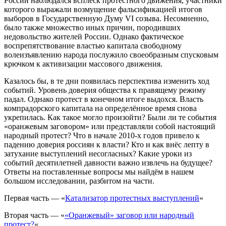
России наблюдался всплеск протестного движения, участники
которого выражали возмущение фальсификацией итогов
выборов в Государственную Думу VI созыва. Несомненно,
было также множество иных причин, породивших
недовольство жителей России. Однако фактическое
воспрепятствование властью капитала свободному
волеизъявлению народа послужило своеобразным спусковым
крючком к активизации массового движения.
Казалось бы, в те дни появилась перспектива изменить ход
событий. Уровень доверия общества к правящему режиму
падал. Однако протест в конечном итоге выдохся. Власть
компрадорского капитала на определённое время снова
укрепилась. Как такое могло произойти? Были ли те события
«оранжевым заговором» или представляли собой настоящий
народный протест? Что в начале 2010-х годов привело к
падению доверия россиян к власти? Кто и как внёс лепту в
затухание выступлений несогласных? Какие уроки из
событий десятилетней давности важно извлечь на будущее?
Ответы на поставленные вопросы мы найдём в нашем
большом исследовании, разбитом на части.
Первая часть — «
Катализатор протестных выступлений
«
Вторая часть — «
«Оранжевый» заговор или народный
протест?
«