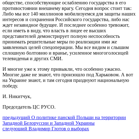
обществе, способствующие ослаблению государства в его
противостоянии внешнему врагу. Сегодня вопрос стоит так:
Либо мы все 140 миллионов мобилизуемся для защиты наших
интересов и сохранения Российского государства, либо нас
ждет незавидное будущее. И последнее особенно тревожит,
если иметь в виду, что власть в лицее ее высших
представителей демонстрирует полную неспособность
принимать решительные меры по реализации ими же
заявленных целей спецоперации. Мы все видим и слышим
сплошную болтовню и вранье, усиленное многоголосицей
телевиденья и других СМИ.
И многие уже к этому привыкли, что особенно ужасно.
Многие даже не знают, что произошло под Харьковом. А вот
на Украине знают, и там сегодня празднуют национальную
победу.
И. Никитчук,
Председатель ЦС РУСО.
Навигация
Предыдущий
предыдущий
О политике панской Польши на территории
пост:
Западной Белоруссии и Западной Украины
по
Следующее
следующий
Владимир Глотов о выборах
записям
сообщение: