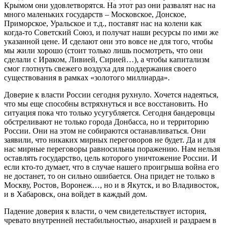
Крымом они удовлетворятся. На этот раз они развалят нас на
много маленьких государств – Московское, Донское,
Приморское, Уральское и т.д., поставят нас на колени как
когда-то Советский Союз, и получат наши ресурсы по ими же
указанной цене. И сделают они это вовсе не для того, чтобы
мы жили хорошо (стоит только лишь посмотреть, что они
сделали с Ираком, Ливией, Сирией…), а чтобы капитализм
смог глотнуть свежего воздуха для поддержания своего
существования в рамках «золотого миллиарда».
Доверие к власти России сегодня рухнуло. Хочется надеяться,
что мы еще способны встряхнуться и все восстановить. Но
ситуация пока что только усугубляется. Сегодня бандеровцы
обстреливают не только города Донбасса, но и территорию
России. Они на этом не собираются останавливаться. Они
заявили, что никаких мирных переговоров не будет. Да и для
нас мирные переговоры равносильны поражению. Нам нельзя
оставлять государство, цель которого уничтожение России. И
если кто-то думает, что в случае нашего проигрыша война его
не достанет, то он сильно ошибается. Она придет не только в
Москву, Ростов, Воронеж…, но и в Якутск, и во Владивосток,
и в Хабаровск, она войдет в каждый дом.
Падение доверия к власти, о чем свидетельствует история,
чревато внутренней нестабильностью, анархией и раздраем в