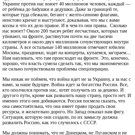
Украине против нас воюет 40 миллионов человек, каждый —
от ребёнка до бабушки и дедушки. Даже за границей те,
которые туда сбежали, бегают с желто-синими флагами,
неистово кричат и выступают, доказывая, что мы с вами
козлы и что их дело правое. И в чем-то они правы. Сколько
нас воюет? Около 200 тысяч ребят несчастных, которых там
убивают, на фронте, растянутом почти на две тысячи
километров и около двух миллионов сочувствующих внутри
страны. А все остальные 140 миллионов отмечают юбилеи
Москвы, праздники, ходят на концерты, купаемся, загораем…
Нам наплевать, что там происходит на фронте. Это, конечно,
хорошо, что власть сумела сделать так, что мы экономически
не сильно почувствовали проблемы спецоперации.
Мы никак не поймем, что война идет не за Украину, а за нас с
вами, за наше будущее. Война идет за богатства России. Все,
кто ополчился против нас, хотят получить их за дешево. И
другого пути, кроме как развалить нашу страну, просто нет. И
именно этого они добиваются. Россия посмела сказать, что
она самостоятельна, что она имеет право продать свои
ресурсы, и желательно дорого. Но Запад показал нам фигу.
Ситуация, которую они создали, по их замыслу должна
развалить Россию, как это случилось с СССР.
Мы должны понимать, что не Донецком, не Луганском и не