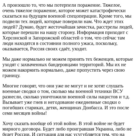
А произошло то, что мы потерпели поражение. Тяжелое,
очень тяжелое поражение, которое может катастрофически
сказаться на будущем военной спецоперации. Кроме того, мы
подвели тех людей, которые поверили нам. Что ждет этих
людей? Думаю, будет жесточайшая зачистка, расстрелы людей,
которые перешли на нашу сторону. Информация приходит с
Херсонской и Запорожской областей о том, что сейчас там
люди находятся в состоянии полного ужаса, поскольку,
оказывается, Россия своих сдаёт, уходит.
Мы даже нормально не можем принять тех беженцев, которые
уходят с захваченных бандеровцами территорий. Мы их не
можем накормить нормально, даже пропустить через свою
границу.
Многие говорят, что они уже не могут и не хотят слушать
военные сводки о том, сколько мы военной техники ВСУ
разнесли, сколько уничтожили военной силы нацистов и т.д.
Вызывает уже гнев и негодование ежедневные сводки о
погибших стариках, детях, женщинах Донбасса. И это после
семи месяцев войны!
Хочу сказать вообще об этой войне. В этой войне не будет
мирного договора. Будет либо проигравшая Украина, либо не
будет России. И ситуация для нас усугубляется тем, что на