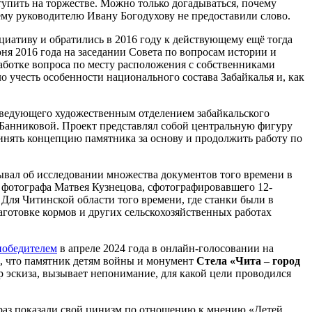
упить на торжестве. Можно только догадываться, почему
му руководителю Ивану Богодухову не предоставили слово.
циативу и обратились в 2016 году к действующему ещё тогда
я 2016 года на заседании Совета по вопросам истории и
аботке вопроса по месту расположения с собственниками
о учесть особенности национального состава Забайкалья и, как
аведующего художественным отделением забайкальского
Банниковой. Проект представлял собой центральную фигуру
нять концепцию памятника за основу и продолжить работу по
ывал об исследовании множества документов того времени в
о фотографа Матвея Кузнецова, сфотографировавшего 12-
Для Читинской области того времени, где станки были в
заготовке кормов и других сельскохозяйственных работах
победителем
в апреле 2024 года в онлайн-голосовании на
то, что памятник детям войны и монумент
Стела «Чита – город
эскиза, вызывает непонимание, для какой цели проводился
 раз показали свой цинизм по отношению к мнению «Детей