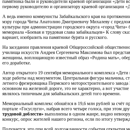
памятника были и руководители краевой организации «Дети во
первому руководителю и организатору краевой организации «
А ведь именно коммунисты Забайкальского края на протяжении
мэру города Читы Анатолию Дмитриевичу Михалеву с предложен
культуры при администрации городского округа «город Чита»
мемориала «Боевая и трудовая слава забайкальцев» К слову ск
вариант, изобразить на памятнике бурята и русского.
На заседании правления краевой Общероссийской общественно
училища искусств Андрея Сергеевича Максимова был представ
женщины, воплощающую известный образ «Родина мать», обере
его доработке.
Автор открытого 19 сентября мемориального комплекса «Дети 
ходе работы над монументом. Центральная фигура мальчика, ст
летнего фрезеровщика Пермского моторостроительного завода В
основном на железной дороге, это не характерно, а вот участи
являлось типичным для забайкальских детей того времени.
Мемориальный комплекс обошёлся в 19,6 млн рублей за счёт пр
портале «Госуслуги», набрав всего четыре голоса, при этом др
трудовой доблести»
выполнены в одном жанре, видно невооруж
конкурс, опрос жителей нашего региона, если по итогу утвержд
Получается, что при всей долгожданности события открытия 