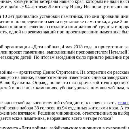
йны», коммунисты-ветераны нашего края, которым не дали выст
Дети войны» 94-летнему Леонтьеву Ивану Ивановичу и нынешне
 10 лет добивались установки памятника, это они проявили ини
ием по определению места и установке памятника, а уже 2 июн
 было принято решение о создании инициативной группы и прор
азать, одной из рекомендаций при проектировании памятника был
й организации «Дети войны», 4 мая 2018 года, в присутствии з
лен проект памятника, выполненный преподавателем Натальей 
гающую детей. По итогам заседания было принято решение при
войны» – архитектор Денис Стритович. На открытии он рассказ
оящего на ящике, является копией известного снимка заводског
алю Кусакина. Оправдано ли это с исторической точки зрения? 
е детей в посевных кампаниях, уборке урожая, помощи чабанам, 
езидентской дальневосточной субсидии и, к слову сказать,
стал 
угой эскиз набрал 38 голосов из 94 отданных жителями края. А 
ённым взглядом. Решение чиновников, ответственных за выбор 
ается эскиз памятника, набравшего всего четыре голоса?
монумента «Дети войны», забайкальские чиновники в очередной