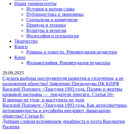
Наши университеты
История и ратная слава
Публицистика и экономика
Социализм и коммунизм
Природа и техника
Культура и религия
Философия и психология
Творчество
Книги
Романы и повести. Рекомендация редактора
Кино
Фильмография. Рекомендация редактора
29.09.2025
Сделать выборы инструментом развития и сплочения, а не
Сделат
разложения общества! Заявление Президиума ЦК КПРФ
выбор
Василий Попович: «Трагедия 1993 года. Палачи и жертвы
Василий
инстру
кровавой расправы — предатели присяги. Статья 10»
И
Попович:
развит
И мнение не учли, и выступить не дали
мнение
«Трагеди
и
Василий Попович: «Трагедия 1993 года. Как антисоветчики,
не
1993
сплоче
антикоммунисты и русофобы внедряют фашизацию
Василий
учли,
года.
а
общества? Статья 8»
Попович:
и
Палачи
не
Добрым словом вспоминаем декабриста и поэта Кондратия
Добрым
«Трагедия
выступить
и
разлож
Рылеева
словом
1993
не
жертвы
общест