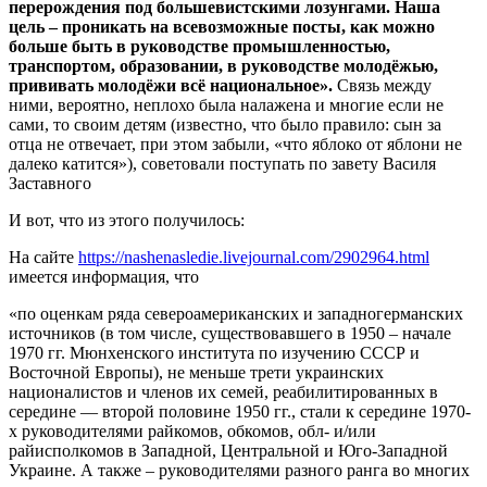
перерождения под большевистскими лозунгами. Наша
цель – проникать на всевозможные посты, как можно
больше быть в руководстве промышленностью,
транспортом, образовании, в руководстве молодёжью,
прививать молодёжи всё национальное».
Связь между
ними, вероятно, неплохо была налажена и многие если не
сами, то своим детям (известно, что было правило: сын за
отца не отвечает, при этом забыли, «что яблоко от яблони не
далеко катится»), советовали поступать по завету Василя
Заставного
И вот, что из этого получилось:
На сайте
https://nashenasledie.livejournal.com/2902964.html
имеется информация, что
«по оценкам ряда североамериканских и западногерманских
источников (в том числе, существовавшего в 1950 – начале
1970 гг. Мюнхенского института по изучению СССР и
Восточной Европы), не меньше трети украинских
националистов и членов их семей, реабилитированных в
середине — второй половине 1950 гг., стали к середине 1970-
х руководителями райкомов, обкомов, обл- и/или
райисполкомов в Западной, Центральной и Юго-Западной
Украине. А также – руководителями разного ранга во многих