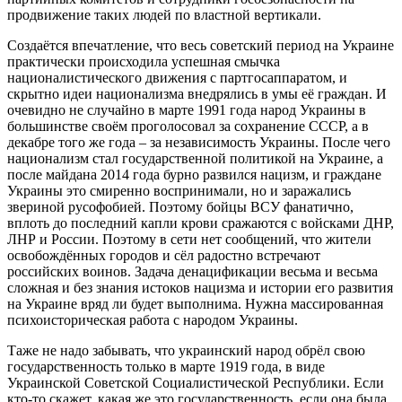
продвижение таких людей по властной вертикали.
Создаётся впечатление, что весь советский период на Украине
практически происходила успешная смычка
националистического движения с партгосаппаратом, и
скрытно идеи национализма внедрялись в умы её граждан. И
очевидно не случайно в марте 1991 года народ Украины в
большинстве своём проголосовал за сохранение СССР, а в
декабре того же года – за независимость Украины. После чего
национализм стал государственной политикой на Украине, а
после майдана 2014 года бурно развился нацизм, и граждане
Украины это смиренно воспринимали, но и заражались
звериной русофобией. Поэтому бойцы ВСУ фанатично,
вплоть до последний капли крови сражаются с войсками ДНР,
ЛНР и России. Поэтому в сети нет сообщений, что жители
освобождённых городов и сёл радостно встречают
российских воинов. Задача денацификации весьма и весьма
сложная и без знания истоков нацизма и истории его развития
на Украине вряд ли будет выполнима. Нужна массированная
психоисторическая работа с народом Украины.
Таже не надо забывать, что украинский народ обрёл свою
государственность только в марте 1919 года, в виде
Украинской Советской Социалистической Республики. Если
кто-то скажет, какая же это государственность, если она была