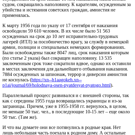
судом, сокращались наполовину. К карателям, осужденным за
убийства и истязания советских граждан, амнистия не
применялась.
К марту 1956 года по указу от 17 сентября от наказания
освободили 59 610 человек. В их числе было 51 563
осужденных на срок до 10 лет исправительно-трудовых
лагерей (ИТЛ) за пособничество врагу, за службу в немецкой
армии, полиции и специальных немецких формированиях.
Были освобождены также 8047 лиц, срок наказания которым
(по статье 2 указа) был сокращен наполовину. 13 535
заключенным срок тоже сократили вдвое, однако их оставили
в местах заключения для дальнейшего отбывания наказания.
7884 осужденных за шпионаж, террор и диверсии амнистия
не коснулась (
https://xn--h1aagokeh.xn--
p1ai/journal/69/holodnaya-osen-pyatdesyat-pyatogo.html
).
Параллельный процесс развивался и с внешней стороны, так
как с середины 1955 года возвращались украинцы и из-за
заграницы. Причем, уже в 1955-1958 гг. вернулось, в целом,
не меньше 50 тыс. чел., в последующие 10-15 лет – еще около
50 тыс. (Там же).
И что вы думаете они все потянулись в родные края. Нет
лишь небольшая часть поехала к родном дому. А остальные