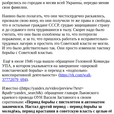
разбрелись по городам и весям всей Украины, нередко меняя
свои фамилии.
Наивно было полагать, что они чистосердечно раскаялись,
признали свою вину, но они получили те же права и свободы,
что и остальные граждане СССР, грудью защищавшие страну
и до седьмого пота трудившиеся в тылу. Скорее надо было
считать, что они были озлоблены за то, что потерпели
поражение, и за то, что пришлось работать в исправительно-
трудовых лагерях и простить это Советской власти не могли.
И это было действительно так. Они просто изменили тактику
борьбы с Советской властью.
Ещё в июле 1946 года вышло обращение Головной Команды
УПА, в котором указывается на завершение «широкой
повстанческой борьбы» и переход к «подпольно-
конспиративной деятельности» (
https://vk.com/wall-
37772079_694
).
Известно ((https://yandex.ru/video/preview/?text=
&path=yandex_search&) обращение главаря Львовского
краевого провода ОУН Василя Заставного к своим
соратникам
: «Период борьбы с пистолетом и автоматом
закончился. Настал другой период – период борьбы за
молодёжь, период врастания в советскую власть с целью её