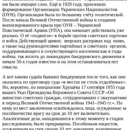
им были имущие слои. Ещё в 1929 году, произошло
формирование Организации Украинских Националистов
(ОУН). Организация была по большому счёту политической.
После начала Великой Отечественной войны и создания
военизированного крыла при ОУН – Украинской
Повстанческой Армии (УПА), она начинает действовать уже
реально. О её «подвигах» в борьбе против советских партизан
и войск Действующей армии; зверских расправах над ними,
а также над руководителями партийных и советских органов,
поддерживающего и сочувствующего населения как в годы
войны, так вплоть до ликвидации бандеровского движения в
начале 50-х годов известно и на этом останавливаться нет
смысла.
А вот какова судьба бывших бандеровцев после того, как они
оказались по приговору суда «в местах не столь отдалённых».
Но, вероятно, по инициативе Хрущёва 17 сентября 1955 года
вышел Указ Президиума Верховного Совета СССР «Об
амнистии советских граждан, сотрудничавших с оккупантами
в период Великой Отечественной войны 1941–1945 гг.». По
нему из мест заключения освобождались лица, осужденные за
пособничество врагу на срок до 10 лет включительно.
Аналогичные дела, находившиеся к этому моменту в стадии
расследования, были прекращены. Пособникам нацистов,
осужденным на срок свыше 10 лет, наказания, назначенные