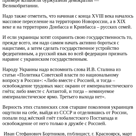
примере колыбели буржуазной демократии —
Великобритании.
Надо также отметить, что начиная с конца XVIII века началось
массовое переселение на территорию Новороссии, а в XIX
веке и на территорию Донбасса и Кривбасса – русских семей.
И если украинцы хотят сохранить свою государственность то,
прежде всего, им надо самим начать активно бороться с
нацистами, а затем сделать государственное устройство
федеративным, а русский язык во всей федерации признать
наравне с украинским государственным.
Народу Украины надо вспомнить слова И.В. Сталина из
статьи «Политика Советской власти по национальному
вопросу в России»: «Либо вместе с Россией, и тогда –
освобождение трудовых масс окраин от империалистического
гнёта; либо вместе с Антантой, и тогда – неминуемое
империалистическое ярмо. Третьего выхода нет».
Верность этих сталинских слов старшие поколения украинцев
ощутили на себе, выйдя из СССР и отделившись от России,
попали под жёсткий гнёт глобалистского Постзапада и
освобождение от него только в дружбе с Россией.
Иван Стефанович Бортников, публицист, г. Красноярск, март