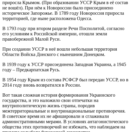
приросла Крымом. (При образовании УССР Крым в её состав
не вошёл). При нём к Новороссии было присоединено
историческое Запорожье. В 1789 году Новороссия приросла
территорией, где ныне расположена Одесса.
В 1793 году при втором разделе Речи Посполитой, согласно
его условиям к Российской империи, отошли земли
правобережной Малой Руси.
При создании УССР в неё вошли небольшая территория
Области Войска Донского с нынешним Донецком.
В 1939 году к УССР присоединена Западная Украина, а 1945
году – Предкарпатская Русь.
В 1954 году Крым из состава РСФСР был передан УССР, но в
2014 году вновь возвратился в России.
Вот такая сложная история формирования Украинского
государства, и это наложило свои отпечатки на
внутриполитическую жизнь страны, породив
межтерриториальные и внутринациональные противоречия.
В советское время их не афишировали и сглаживали
административными мерами. В условиях антагонистического
общества этих противоречий не избежать, что наблюдаем на