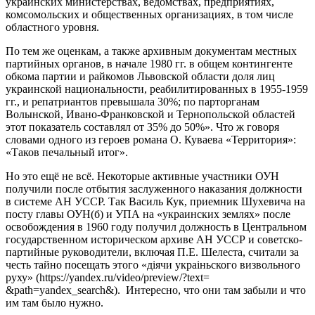
украинских министерствах, ведомствах, предприятиях,
комсомольских и общественных организациях, в том числе
областного уровня.
По тем же оценкам, а также архивным документам местных
партийных органов, в начале 1980 гг. в общем контингенте
обкома партии и райкомов Львовской области доля лиц
украинской национальности, реабилитированных в 1955-1959
гг., и репатриантов превышала 30%; по парторганам
Волынской, Ивано-Франковской и Тернопольской областей
этот показатель составлял от 35% до 50%». Что ж говоря
словами одного из героев романа О. Куваева «Территория»:
«Таков печальный итог».
Но это ещё не всё. Некоторые активные участники ОУН
получили после отбытия заслуженного наказания должности
в системе АН УССР. Так Василь Кук, приемник Шухевича на
посту главы ОУН(б) и УПА на «украинских землях» после
освобождения в 1960 году получил должность в Центральном
государственном историческом архиве АН УССР и советско-
партийные руководители, включая П.Е. Шелеста, считали за
честь тайно посещать этого «дiячи украiньского визвольного
руху» (https://yandex.ru/video/preview/?text=
&path=yandex_search&). Интересно, что они там забыли и что
им там было нужно.