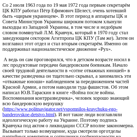
Со 2 июля 1963 года по 19 мая 1972 года первым секретарём
ЦК КПУ работал Пётр Ефимович Шелест, очень хотевший
быть «щирым украинцем». В этот период в аппараты ЦК и
Совета Министров Украины широким потоком хлынули
выходцы из Западной Украины, в том числе и недобрым
словом помянутый Л.М. Кравчук, который в 1970 году стал
заведующим сектором Агитпропа ЦК КПУ (Там же). Затем он
возглавил этот отдел и стал вторым секретарём. Именно он
поддерживал националистическое движение «Рух».
А ведь он сам проговорился, что в детском возрасте носил в
лес продуктовые передачи бандеровским боевикам. Начало
своей трудовой деятельности в «сотне отважных юношей» в
качестве разведчика он тщательно скрывал, а занимались эти
«отважные юноши» наблюдением за передвижением частей
Красной Армии, а потом наводили туда фашистов. Об этом
написал Ю.В.Тараскин в книге «Война после войны.
Воспоминания контрразведчика», человек хорошо знающий
всю бандеровскую верхушку
(
https://www.politnavigator.net/vspomnilos-kravchuku-ego-
banderovskoe-detstvo.html
). И вот такие люди возглавляли
идеологическую работу на Украине. Поэтому подпись
Кравчука под актом о ликвидации СССР вполне закономерна.
Вызывает только возмущение, куда смотрели орготделы
партийных комитетов и сотрудники госбезопасности на