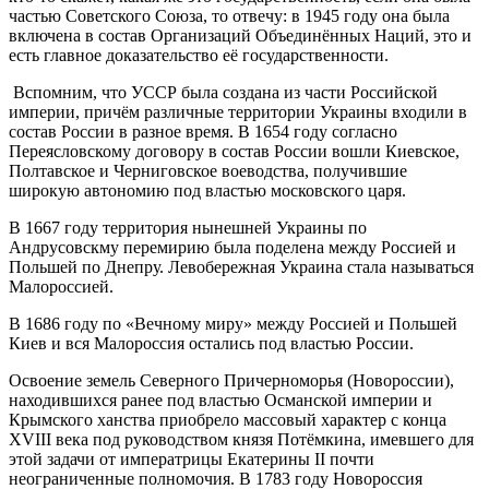
частью Советского Союза, то отвечу: в 1945 году она была
включена в состав Организаций Объединённых Наций, это и
есть главное доказательство её государственности.
Вспомним, что УССР была создана из части Российской
империи, причём различные территории Украины входили в
состав России в разное время. В 1654 году согласно
Переясловскому договору в состав России вошли Киевское,
Полтавское и Черниговское воеводства, получившие
широкую автономию под властью московского царя.
В 1667 году территория нынешней Украины по
Андрусовскму перемирию была поделена между Россией и
Польшей по Днепру. Левобережная Украина стала называться
Малороссией.
В 1686 году по «Вечному миру» между Россией и Польшей
Киев и вся Малороссия остались под властью России.
Освоение земель Северного Причерноморья (Новороссии),
находившихся ранее под властью Османской империи и
Крымского ханства приобрело массовый характер с конца
XVIII века под руководством князя Потёмкина, имевшего для
этой задачи от императрицы Екатерины II почти
неограниченные полномочия. В 1783 году Новороссия