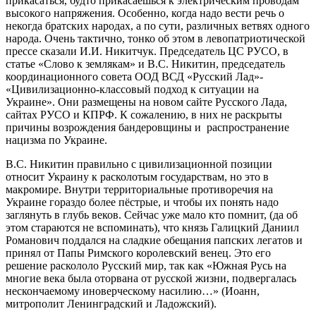
прикасаться, будто прикасаешься к электрическим проводам
высокого напряжения. Особенно, когда надо вести речь о
некогда братских народах, а по сути, различных ветвях одного
народа. Очень тактично, тонко об этом в левопатриотической
прессе сказали И.И. Никитчук. Председатель ЦС РУСО, в
статье «Слово к землякам» и В.С. Никитин, председатель
координационного совета ООД ВСД «Русский Лад»-
«Цивилизационно-классовый подход к ситуации на
Украине». Они размещены на новом сайте Русского Лада,
сайтах РУСО и КПРФ. К сожалению, в них не раскрыты
причины возрождения бандеровщины и распространение
нацизма по Украине.
В.С. Никитин правильно с цивилизационной позиции
относит Украину к расколотым государствам, но это в
макромире. Внутри территориальные противоречия на
Украине гораздо более пёстрые, и чтобы их понять надо
заглянуть в глубь веков. Сейчас уже мало кто помнит, (да об
этом стараются не вспоминать), что князь Галицкий Даниил
Романович поддался на сладкие обещания папских легатов и
принял от Папы Римского королевский венец. Это его
решение раскололо Русский мир, так как «Южная Русь на
многие века была оторвана от русской жизни, подвергалась
нескончаемому иноверческому насилию…» (Иоанн,
митрополит Ленинградский и Ладожский).