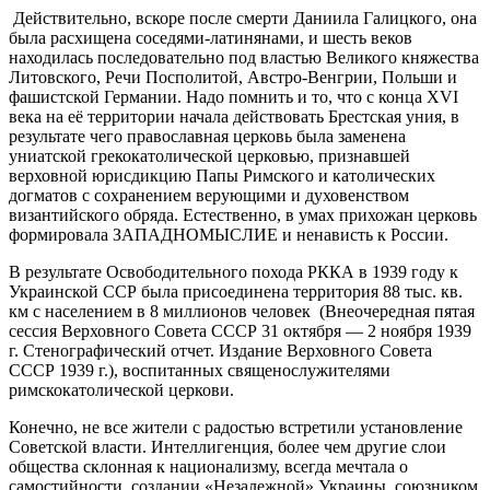
Действительно, вскоре после смерти Даниила Галицкого, она
была расхищена соседями-латинянами, и шесть веков
находилась последовательно под властью Великого княжества
Литовского, Речи Посполитой, Австро-Венгрии, Польши и
фашистской Германии. Надо помнить и то, что с конца XVI
века на её территории начала действовать Брестская уния, в
результате чего православная церковь была заменена
униатской грекокатолической церковью, признавшей
верховной юрисдикцию Папы Римского и католических
догматов с сохранением верующими и духовенством
византийского обряда. Естественно, в умах прихожан церковь
формировала ЗАПАДНОМЫСЛИЕ и ненависть к России.
В результате Освободительного похода РККА в 1939 году к
Украинской ССР была присоединена территория 88 тыс. кв.
км с населением в 8 миллионов человек (Внеочередная пятая
сессия Верховного Совета СССР 31 октября — 2 ноября 1939
г. Стенографический отчет. Издание Верховного Совета
СССР 1939 г.), воспитанных священослужителями
римскокатолической церкови.
Конечно, не все жители с радостью встретили установление
Советской власти. Интеллигенция, более чем другие слои
общества склонная к национализму, всегда мечтала о
самостийности, создании «Незалежной» Украины, союзником