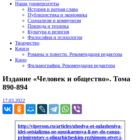
Наши университеты
История и ратная слава
Публицистика и экономика
Социализм и коммунизм
Природа и техника
Культура и религия
Философия и психология
Творчество
Книги
Романы и повести. Рекомендация редактора
Кино
Фильмография. Рекомендация редактора
Издание «Человек и общество». Тома
890-894
17.03.2022
17.03.2022
http://viperson.ru/articles/uhodya-ot-oglasheniya-
idei-sotsializma-ne-opuskaemsya-li-my-do-ranga-
primirentsev-s-oligarhicheskim-rezhimom-otvet-i-