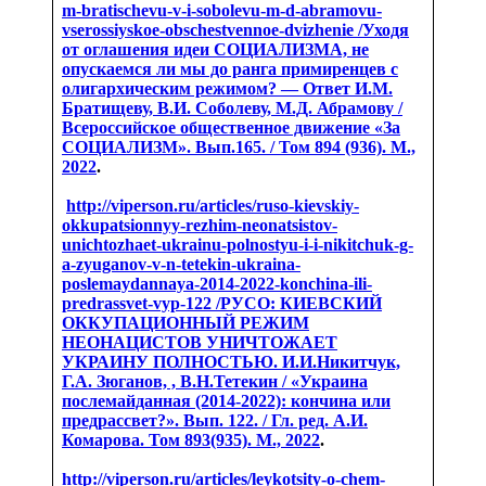
m-bratischevu-v-i-sobolevu-m-d-abramovu-
vserossiyskoe-obschestvennoe-dvizhenie /
Уходя
от оглашения идеи СОЦИАЛИЗМА, не
опускаемся ли мы до ранга примиренцев с
олигархическим режимом? — Ответ И.М.
Братищеву, В.И. Соболеву, М.Д. Абрамову /
Всероссийское общественное движение «За
СОЦИАЛИЗМ». Вып.165. / Том 894 (936). М.,
2022
.
http://viperson.ru/articles/ruso-kievskiy-
okkupatsionnyy-rezhim-neonatsistov-
unichtozhaet-ukrainu-polnostyu-i-i-nikitchuk-g-
a-zyuganov-v-n-tetekin-ukraina-
poslemaydannaya-2014-2022-konchina-ili-
predrassvet-vyp-122 /
РУСО: КИЕВСКИЙ
ОККУПАЦИОННЫЙ РЕЖИМ
НЕОНАЦИСТОВ УНИЧТОЖАЕТ
УКРАИНУ ПОЛНОСТЬЮ. И.И.Никитчук,
Г.А. Зюганов, , В.Н.Тетекин / «Украина
послемайданная (2014-2022): кончина или
предрассвет?». Вып. 122. / Гл. ред. А.И.
Комарова. Том 893(935). М., 2022
.
http://viperson.ru/articles/leykotsity-o-chem-