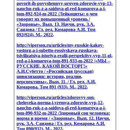
govorit-ih-povyshennyy-uroven-zdorovie-vyp-13-
nauchn-ruk-z-a-saidova-gl-red-komarova-a-i-
tom-892-924-m-2022 /
Лейкоциты: о чем
говорит их повышенный уровень /
«Здоровье». Вып. 13. Научн. рук. З.А.
Саидова / Гл. ред. Комарова А.И. Том
892(924). М., 2022
.
http://viperson.ru/articles/my-russkie-kakoy-
vostorg-a-i-subetto-rossiyskaya-russkaya-
tsivilizatsiya-istoriya-realii-perspektivy-vyp-11-gl-
red-a-i-komarova-tom-891-933-m-2022 /
«МЫ –
РУССКИЕ, КАКОЙ ВОСТОРГ!»
А.И.Субетто / «Российская (русская)
цивилизация: история, реалии,
перспективы». Вып. 11. / Гл. ред. А.И.
Комарова. Том 891 (933). М., 2022
.
http://viperson.ru/articles/zdorovyy-son-
cheloveka-norma-i-vremya-zdorovie-vyp-12-
nauchn-ruk-z-a-saidova-gl-red-komarova-a-i-
tom-890-932-m-2022 /
Здоровый сон человека:
норма и время / «Здоровье». Вып. 12. Научн.
рук. З.А. Саидова / Гл. ред. Комарова А.И.
Том 890(932). М., 2022
.