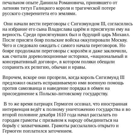
печальном опыте Даниила Романовича, принявшего от
латинян титул Галицкого короля и трагической потере
русского суверенитета его землями.
Они начали вести переговоры с Сигизмундом III, согласились
на избрание его сына Владислава царём и присягнули ему на
верность. Среди присягнувших был и будущий царь Михаил.
После присяги бояр польские войска оккупировали Москву.
Чего и следовало ожидать с самого начала переговоров. Но
бояре продолжали переговоры с королём и даже заключили,
как считали дореволюционные историки, «национальный и
консервативный договор», в котором поляки обещали
сохранить их религию, обычаи и нравы.
Впрочем, вскоре они прозрели, когда король Сигизмунд III
предложил оказать испрашиваемую ими военную помощь
против самозванца и наведение порядка в обмен на
присоединение к Польско-литовскому государству.
В то же время патриарх Гермоген осознал, что иностранная
интервенция ведёт к полному уничтожению государства и во
второй половине декабря 1610 года начал рассылать по
городам грамоты с призывом к народу объединиться на
борьбу с захватчиками. Грамоты рассылались открыто и
Гермоген поплатился заточением.