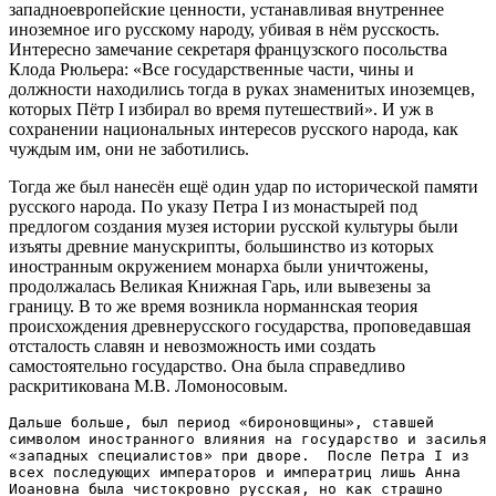
западноевропейские ценности, устанавливая внутреннее
иноземное иго русскому народу, убивая в нём русскость.
Интересно замечание секретаря французского посольства
Клода Рюльера: «Все государственные части, чины и
должности находились тогда в руках знаменитых иноземцев,
которых Пётр I избирал во время путешествий». И уж в
сохранении национальных интересов русского народа, как
чуждым им, они не заботились.
Тогда же был нанесён ещё один удар по исторической памяти
русского народа. По указу Петра I из монастырей под
предлогом создания музея истории русской культуры были
изъяты древние манускрипты, большинство из которых
иностранным окружением монарха были уничтожены,
продолжалась Великая Книжная Гарь, или вывезены за
границу. В то же время возникла норманнская теория
происхождения древнерусского государства, проповедавшая
отсталость славян и невозможность ими создать
самостоятельно государство. Она была справедливо
раскритикована М.В. Ломоносовым.
Дальше больше, был период «бироновщины», ставшей 
символом иностранного влияния на государство и засилья 
«западных специалистов» при дворе.  После Петра I из 
всех последующих императоров и императриц лишь Анна 
Иоановна была чистокровно русская, но как страшно 