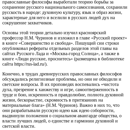
православные философы выработали теорию борьбы за
сохранение русского национального самосознания, сохранили
русскость в народе: духовную культуру, язык и образ жизни,
характерные для него и вселили в русских людей дух на
сокрушение захватчиков.
Основы этой теории детально изучил красноярский
профессор Н.М. Чуринов и изложил в главе «Русский проект»
в книге «Совершенство и свобода». Пишущий сии строки
опубликовал рефераты отдельных разделов этой главы на
сайтах Русского Лада и «Москва-город Солнца», а также в
книге «Люди русские, проснитесь» (размещена в библиотеке
сайта https://rus-lad.ru/).
Конечно, в трудах древнерусских православных философов
обсуждались религиозные проблемы, но они не обходили и
светские вопросы. В их проповедях воспевались «чистота
духа, презрение к ханжеству и игре, самоотверженность в
труде и бою, искренность и правдолюбие, полнота духовной
жизни, бескорыстие, скромность в притязаниях на
материальные блага» (Н.М. Чуринов). Важно в них то, что
они разрабатывали русскую идею как идею соборности,
выдвинули положения о социальном авангарде общества, о
власти лучших людей, о единстве и гармонии духовной и
светской власти.