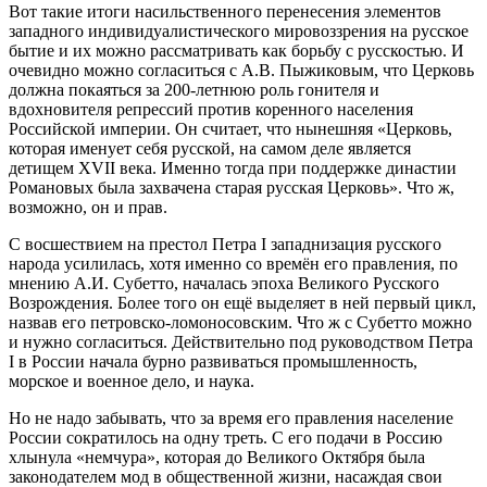
Вот такие итоги насильственного перенесения элементов
западного индивидуалистического мировоззрения на русское
бытие и их можно рассматривать как борьбу с русскостью. И
очевидно можно согласиться с А.В. Пыжиковым, что Церковь
должна покаяться за 200-летнюю роль гонителя и
вдохновителя репрессий против коренного населения
Российской империи. Он считает, что нынешняя «Церковь,
которая именует себя русской, на самом деле является
детищем XVII века. Именно тогда при поддержке династии
Романовых была захвачена старая русская Церковь». Что ж,
возможно, он и прав.
С восшествием на престол Петра I западнизация русского
народа усилилась, хотя именно со времён его правления, по
мнению А.И. Субетто, началась эпоха Великого Русского
Возрождения. Более того он ещё выделяет в ней первый цикл,
назвав его петровско-ломоносовским. Что ж с Субетто можно
и нужно согласиться. Действительно под руководством Петра
I в России начала бурно развиваться промышленность,
морское и военное дело, и наука.
Но не надо забывать, что за время его правления население
России сократилось на одну треть. С его подачи в Россию
хлынула «немчура», которая до Великого Октября была
законодателем мод в общественной жизни, насаждая свои