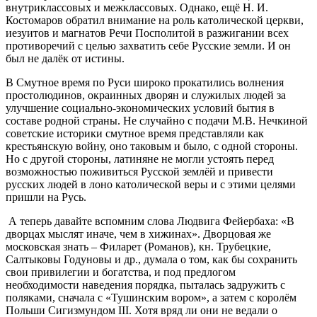
внутриклассовых и межклассовых. Однако, ещё Н. И.
Костомаров обратил внимание на роль католической церкви,
иезуитов и магнатов Речи Посполитой в разжигании всех
противоречий с целью захватить себе Русские земли. И он
был не далёк от истины.
В Смутное время по Руси широко прокатились волнения
простолюдинов, окраинных дворян и служилых людей за
улучшение социально-экономических условий бытия в
составе родной страны. Не случайно с подачи М.В. Нечкиной
советские историки смутное время представляли как
крестьянскую войну, оно таковым и было, с одной стороны.
Но с другой стороны, латиняне не могли устоять перед
возможностью поживиться Русской землёй и привести
русских людей в лоно католической веры и с этими целями
пришли на Русь.
А теперь давайте вспомним слова Людвига Фейербаха: «В
дворцах мыслят иначе, чем в хижинах». Дворцовая же
московская знать – Филарет (Романов), кн. Трубецкие,
Салтыковы Годуновы и др., думала о том, как бы сохранить
свои привилегии и богатства, и под предлогом
необходимости наведения порядка, пыталась задружить с
поляками, сначала с «Тушинским вором», а затем с королём
Польши Сигизмундом III. Хотя вряд ли они не ведали о