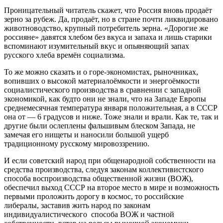
Проницательный читатель скажет, что Россия вновь продаёт
зерно за рубеж. Да, продаёт, но в стране почти ликвидировано
животноводство, крупный потребитель зерна. «Дорогие же
россияне» давятся хлебом без вкуса и запаха и лишь старики
вспоминают изумительный вкус и опьяняющий запах
русского хлеба времён социализма.
То же можно сказать и о горе-экономистах, рыночниках,
вопивших о высокой материалоёмкости и энергоёмкости
социалистического производства в сравнении с западной
экономикой, как будто они не знали, что на Западе Европы
среднемесячная температура января положительная, а в СССР
она от — 6 градусов и ниже. Тоже знали и врали. Как те, так и
другие были ослеплены фальшивым блеском Запада, не
замечая его нищеты и наносили большой ущерб
традиционному русскому мировоззрению.
И если советский народ при общенародной собственности на
средства производства, следуя законам коллективистского
способа воспроизводства общественной жизни (ВОЖ),
обеспечил выход СССР на второе место в мире и возможность
первыми проложить дорогу в космос, то российские
либералы, заставив жить народ по законам
индивидуалистического способа ВОЖ и частной