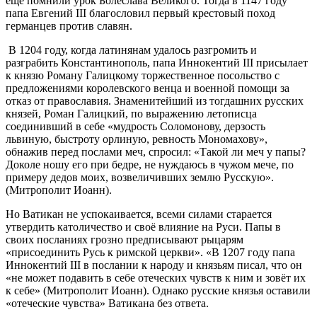
ещё помнили урок Болеслава Великого. Тогда в 1147 году
папа Евгений III благословил первый крестовый поход
германцев против славян.
В 1204 году, когда латинянам удалось разгромить и
разграбить Константинополь, папа Иннокентий III присылает
к князю Роману Галицкому торжественное посольство с
предложениями королевского венца и военной помощи за
отказ от православия. Знаменитейший из тогдашних русских
князей, Роман Галицкий, по выражению летописца
соединивший в себе «мудрость Соломонову, дерзость
львиную, быстроту орлиную, ревность Мономахову»,
обнажив перед послами меч, спросил: «Такой ли меч у папы?
Доколе ношу его при бедре, не нуждаюсь в чужом мече, по
примеру дедов моих, возвеличивших землю Русскую».
(Митрополит Иоанн).
Но Ватикан не успокаивается, всеми силами старается
утвердить католичество и своё влияние на Руси. Папы в
своих посланиях грозно предписывают рыцарям
«присоединить Русь к римской церкви». «В 1207 году папа
Иннокентий III в послании к народу и князьям писал, что он
«не может подавить в себе отеческих чувств к ним и зовёт их
к себе» (Митрополит Иоанн). Однако русские князья оставили
«отеческие чувства» Ватикана без ответа.