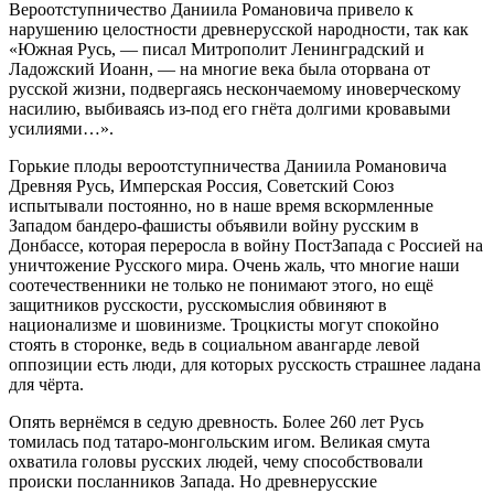
Вероотступничество Даниила Романовича привело к
нарушению целостности древнерусской народности, так как
«Южная Русь, — писал Митрополит Ленинградский и
Ладожский Иоанн, — на многие века была оторвана от
русской жизни, подвергаясь нескончаемому иноверческому
насилию, выбиваясь из-под его гнёта долгими кровавыми
усилиями…».
Горькие плоды вероотступничества Даниила Романовича
Древняя Русь, Имперская Россия, Советский Союз
испытывали постоянно, но в наше время вскормленные
Западом бандеро-фашисты объявили войну русским в
Донбассе, которая переросла в войну ПостЗапада с Россией на
уничтожение Русского мира. Очень жаль, что многие наши
соотечественники не только не понимают этого, но ещё
защитников русскости, русскомыслия обвиняют в
национализме и шовинизме. Троцкисты могут спокойно
стоять в сторонке, ведь в социальном авангарде левой
оппозиции есть люди, для которых русскость страшнее ладана
для чёрта.
Опять вернёмся в седую древность. Более 260 лет Русь
томилась под татаро-монгольским игом. Великая смута
охватила головы русских людей, чему способствовали
происки посланников Запада. Но древнерусские