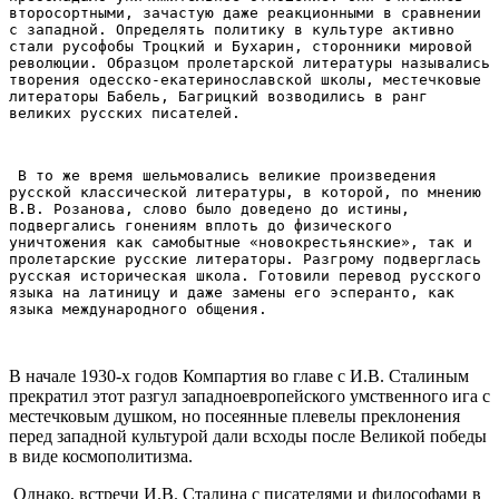
второсортными, зачастую даже реакционными в сравнении 
с западной. Определять политику в культуре активно 
стали русофобы Троцкий и Бухарин, сторонники мировой 
революции. Образцом пролетарской литературы назывались 
творения одесско-екатеринославской школы, местечковые 
литераторы Бабель, Багрицкий возводились в ранг 
великих русских писателей.
 В то же время шельмовались великие произведения 
русской классической литературы, в которой, по мнению 
В.В. Розанова, слово было доведено до истины, 
подвергались гонениям вплоть до физического 
уничтожения как самобытные «новокрестьянские», так и 
пролетарские русские литераторы. Разгрому подверглась 
русская историческая школа. Готовили перевод русского 
языка на латиницу и даже замены его эсперанто, как 
языка международного общения.
В начале 1930-х годов Компартия во главе с И.В. Сталиным
прекратил этот разгул западноевропейского умственного ига с
местечковым душком, но посеянные плевелы преклонения
перед западной культурой дали всходы после Великой победы
в виде космополитизма.
Однако, встречи И.В. Сталина с писателями и философами в