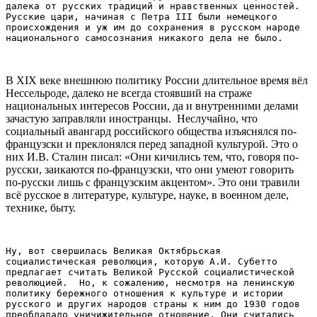
далека от русских традиций и нравственных ценностей. 
Русские цари, начиная с Петра III были немецкого 
происхождения и уж им до сохранения в русском народе 
национального самосознания никакого дела не было. 
В XIX веке внешнюю политику России длительное время вёл
Нессельроде, далеко не всегда стоявший на страже
национальных интересов России, да и внутренними делами
зачастую заправляли иностранцы. Неслучайно, что
социальный авангард российского общества изъяснялся по-
французски и преклонялся перед западной культурой. Это о
них И.В. Сталин писал: «Они кичились тем, что, говоря по-
русски, заикаются по-французски, что они умеют говорить
по-русски лишь с французским акцентом». Это они травили
всё русское в литературе, культуре, науке, в военном деле,
технике, быту.
Ну, вот свершилась Великая Октябрьская 
социалистическая революция, которую А.И. Субетто 
предлагает считать Великой Русской социалистической 
революцией.  Но, к сожалению, несмотря на ленинскую 
политику бережного отношения к культуре и истории 
русского и других народов страны к ним до 1930 годов 
преобладало уничижительное отношение. Они считались 