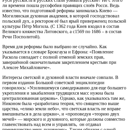
Руси русскость в русских стали убивать русские? Не с этого
ли времени пошла русофобия правящих слоёв Росси. Ведь
известно, что подготовкой реформы занималась Киево —
Могилянская духовная академия, в которой господствовал
польский дух, а ректором её был ярый приверженец польской
культуры Пётр Могила. (С 1362 года Киев входил в состав
Великого княжества Литовского, а с1569 по 1686 – в состав
Речи Посполитой).
Время для реформы было выбрано не случайно. Как
указывается в словаре Брокгауза и Ефрона: «Появление
Раскола совпадает с полной отменой земских прав,
завершённой окончательным закреплением крестьян при
Алексее Михайловиче».
Интересы светской и духовной власти вначале совпали. В
первом издании Большой советской энциклопедии
говорилось: «Усилившемуся самодержавию для еще большего
укрепления и закабаления трудящихся масс нужна была
централизованная церковь». Однако, как указывалось там же,
Никоном была «разработана теория, что священство выше
царства, «елико земли небо», что светская власть не вправе
вмешиваться в дела церкви», и «проповедуя «теорию двух
мечей» — мирского и духовного, которые должны совместно
главенствовать над всем и управлять, он отдавал
преимущество мечу духовному». Таким образом с одной