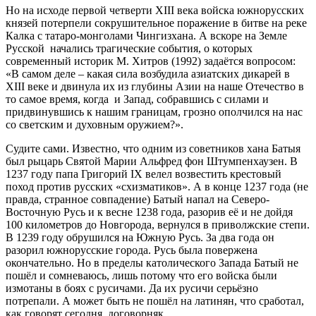
Но на исходе первой четверти XIII века войска южнорусских
князей потерпели сокрушительное поражение в битве на реке
Калка с татаро-монголами Чингизхана. А вскоре на Земле
Русской начались трагические события, о которых
современный историк М. Хитров (1992) задаётся вопросом:
«В самом деле – какая сила возбудила азиатских дикарей в
XIII веке и двинула их из глубины Азии на наше Отечество в
то самое время, когда и Запад, собравшись с силами и
придвинувшись к нашим границам, грозно ополчился на нас
со светским и духовным оружием?».
Судите сами. Известно, что одним из советников хана Батыя
был рыцарь Святой Марии Альфред фон Штумпенхаузен. В
1237 году папа Григорий IX велел возвестить крестовый
поход против русских «схизматиков». А в конце 1237 года (не
правда, странное совпадение) Батый напал на Северо-
Восточную Русь и к весне 1238 года, разорив её и не дойдя
100 километров до Новгорода, вернулся в приволжские степи.
В 1239 году обрушился на Южную Русь. За два года он
разорил южнорусские города. Русь была повержена
окончательно. Но в пределы католического Запада Батый не
пошёл и сомневаюсь, лишь потому что его войска были
измотаны в боях с русичами. Да их русичи серьёзно
потрепали. А может быть не пошёл на латинян, что сработал,
как говорят сегодня, договорняк.