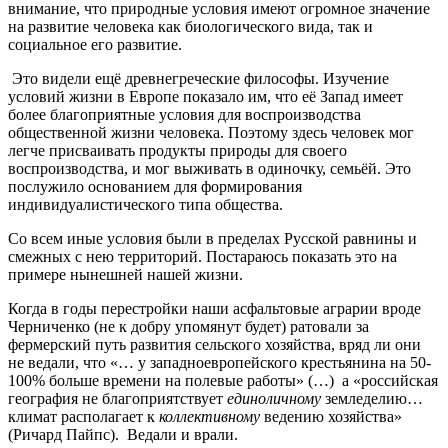
внимание, что природные условия имеют огромное значение
на развитие человека как биологического вида, так и
социальное его развитие.
Это видели ещё древнегреческие философы. Изучение
условий жизни в Европе показало им, что её Запад имеет
более благоприятные условия для воспроизводства
общественной жизни человека. Поэтому здесь человек мог
легче присваивать продукты природы для своего
воспроизводства, и мог выживать в одиночку, семьёй. Это
послужило основанием для формирования
индивидуалистического типа общества.
Со всем иные условия были в пределах Русской равнины и
смежных с нею территорий. Постараюсь показать это на
примере нынешней нашей жизни.
Когда в годы перестройки наши асфальтовые аграрии вроде
Черниченко (не к добру упомянут будет) ратовали за
фермерский путь развития сельского хозяйства, вряд ли они
не ведали, что «… у западноевропейского крестьянина на 50-
100% больше времени на полевые работы» (…) а «российская
география не благоприятствует
единоличному
земледелию…
климат располагает к
коллективному
ведению хозяйства»
(Ричард Пайпс). Ведали и врали.