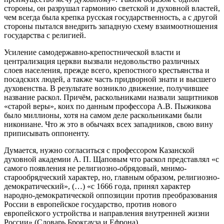
стороны, он разрушал гармонию светской и духовной властей,
чем всегда была крепка русская государственность, а с другой
стороны пытался внедрить западную схему взаимоотношения
государства с религией.
Усиление самодержавно-крепостнической власти и
централизация церкви вызвали недовольство различных
слоев населения, прежде всего, крепостного крестьянства и
посадских людей, а также часть придворной знати и высшего
духовенства. В результате возникло движение, получившее
название раскол. Причём, раскольниками назвали защитников
«старой веры», коих по данным профессора А.В. Пыжикова
было миллионы, хотя на самом деле раскольниками были
никониане. Что ж это в обычаях всех западников, свою вину
приписывать оппоненту.
Думается, нужно согласиться с профессором Казанской
духовной академии А. П. Щаповым что раскол представлял «с
самого появления не религиозно-обрядовый, мнимо-
старообрядческий характер, но, главным образом, религиозно-
демократический», (…) «с 1666 года, принял характер
народно-демократической оппозиции против преобразования
России в европейское государство, против нового
европейского устройства и направления внутренней жизни
России» (Словарь Брокгауза и Ефрона).