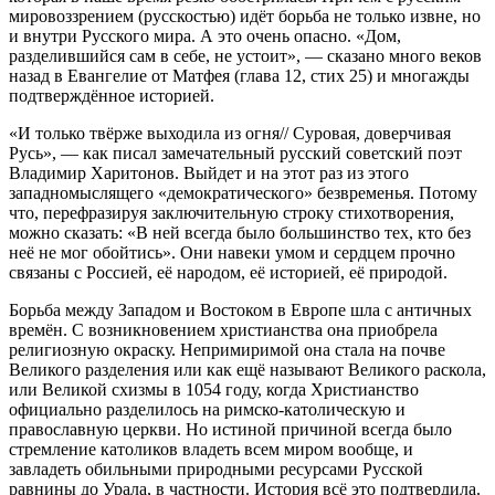
мировоззрением (русскостью) идёт борьба не только извне, но
и внутри Русского мира. А это очень опасно. «Дом,
разделившийся сам в себе, не устоит», — сказано много веков
назад в Евангелие от Матфея (глава 12, стих 25) и многажды
подтверждённое историей.
«И только твёрже выходила из огня// Суровая, доверчивая
Русь», — как писал замечательный русский советский поэт
Владимир Харитонов. Выйдет и на этот раз из этого
западномыслящего «демократического» безвременья. Потому
что, перефразируя заключительную строку стихотворения,
можно сказать: «В ней всегда было большинство тех, кто без
неё не мог обойтись». Они навеки умом и сердцем прочно
связаны с Россией, её народом, её историей, её природой.
Борьба между Западом и Востоком в Европе шла с античных
времён. С возникновением христианства она приобрела
религиозную окраску. Непримиримой она стала на почве
Великого разделения или как ещё называют Великого раскола,
или Великой схизмы в 1054 году, когда Христианство
официально разделилось на римско-католическую и
православную церкви. Но истиной причиной всегда было
стремление католиков владеть всем миром вообще, и
завладеть обильными природными ресурсами Русской
равнины до Урала, в частности. История всё это подтвердила.