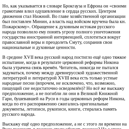
Но, как указывается в словаре Брокгауза и Ефрона он «своими
грамотами влил одушевление в сердца русских. Центром
движения стал Нижний. Во главе хозяйственной организации
был поставлен Минин, а власть над войском вручена была кн.
Пожарскому». Обращение к духовным истокам русского
народа позволило ему понять угрозу полного уничтожения
государства иностранной интервенцией, сплотиться вокруг
православной веры и преодолеть Смуту, сохранив свои
национальные и духовные ценности.
В средине XVII века русский народ постигло ещё одно тяжкое
испытание, когда в результате церковной реформы Никона
была утрачена связь времён. Читатель, никогда не пытался
задуматься, почему между древнерусской художественной
литературой и литературой XVIII века есть только устные
народные песни (впрочем, не исключено, что, возможно,
пишущий сие недостаточно осведомлён)? Но всё же выскажу
предположение, а не погибли ли они в Великой Книжной
Гари, бушевавшей на Руси в годы церковных реформ Никона,
когда по его распоряжению сжигались оригинальные
документы, летописи, рукописи, книги, стиралась память
русского народа.
Выскажу ещё одно предположение, а не с этого ли времени на