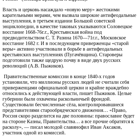
Власть и церковь насаждало «новую меру» жестокими
карательными мерами, чем вызвала широкие антифеодальные
выступления, в третьем издании Большой советской
энциклопедии, в качестве таковых указываются Соловецкое
восстание 1668-76г.г., Крестьянская война под
предводительством С. Т. Разина 1670—71г.г., Московское
восстание 1682 г. И в последующем приверженцы «старой
веры» активно участвовали в борьбе в антифеодальных
крестьянских выступлениях (Пугачёвщина). Староверы
подготовили также щедрую почву в виде двух русских
революций (А.В. Пыжиков).
Правительственные комиссии в конце 1840-х годов
установили, что миллионы русских людей не считали себя
приверженцами официальной церкви и крайне враждебно
относились к действующей власти, пишет Пыжиков. Целые
губернии были охвачены раскольничьей фрондой.
Существовали бесчисленные сёла, контролировавшиеся
представителями старообрядческого движения… «Право,
Россия скоро разделится на две половины: православие будет
на стороне Казны, Правительства… а все прочие обратятся к
расколу», — писал молодой славянофил Иван Аксаков,
участник одной из комиссий.