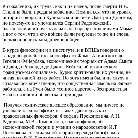
К сожалению, их труды, как и их имена, после смерти И.В.
Сталина были преданы забвению. Помниться, что на уроках
истории говорили о Куликовской битве и Дмитрии Донском,
но почему-то не упоминался Сергий Радонежский,
благословивший русскую рать на борьбу с полчищами Мамая,
а вот о том, что в его войске были генуэзцы то же ни слова,
нельзя порочить западноевропейцев…
В курсе философии и в институте, и в ВПШа говорили о
западноевропейских философах от Фомы Аквинского до
Гегеля и Фейербаха, экономических теориях от Адама Смита
и Давида Риккардо до Джона Кейнса, об утопическом
французском социализме. Бурно критиковали их учения, не
читая ни одной из их работ. Но хоть имена были на слуху и
создавалось впечатление, что общественная мысль на Западе
работала, а на Руси было «сонное царство», беспросветная
мгла в познании общества и природы.
Получая техническое высшее образование, мы ничего не
узнавали о философских взглядах древнерусских
православных философов, Феофана Прокоповича, А.Н.
Радищева, М.В. Ломоносова, славянофилов, об
экономической теории и учении о народосоветии И.Т.
Посошкова, о гениальной теории перехода биосферы в