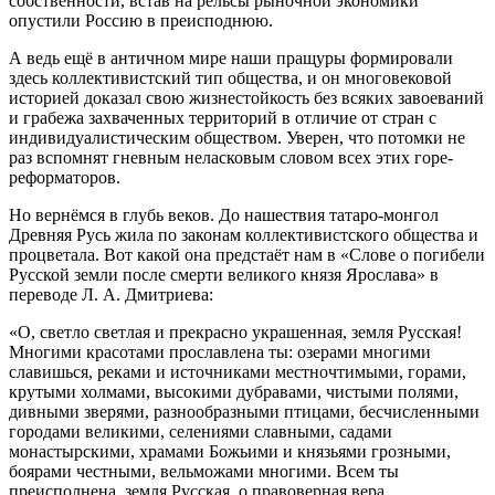
собственности, встав на рельсы рыночной экономики
опустили Россию в преисподнюю.
А ведь ещё в античном мире наши пращуры формировали
здесь коллективистский тип общества, и он многовековой
историей доказал свою жизнестойкость без всяких завоеваний
и грабежа захваченных территорий в отличие от стран с
индивидуалистическим обществом. Уверен, что потомки не
раз вспомнят гневным неласковым словом всех этих горе-
реформаторов.
Но вернёмся в глубь веков. До нашествия татаро-монгол
Древняя Русь жила по законам коллективистского общества и
процветала. Вот какой она предстаёт нам в «Слове о погибели
Русской земли после смерти великого князя Ярослава» в
переводе Л. А. Дмитриева:
«О, светло светлая и прекрасно украшенная, земля Русская!
Многими красотами прославлена ты: озерами многими
славишься, реками и источниками местночтимыми, горами,
крутыми холмами, высокими дубравами, чистыми полями,
дивными зверями, разнообразными птицами, бесчисленными
городами великими, селениями славными, садами
монастырскими, храмами Божьими и князьями грозными,
боярами честными, вельможами многими. Всем ты
преисполнена, земля Русская, о правоверная вера