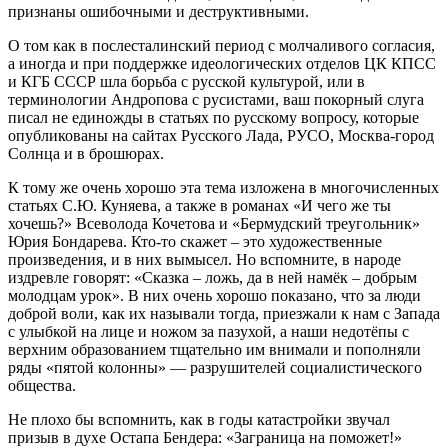
признаны ошибочными и деструктивными.
О том как в послесталинский период с молчаливого согласия,
а иногда и при поддержке идеологических отделов ЦК КПСС
и КГБ СССР шла борьба с русской культурой, или в
терминологии Андропова с русистами, ваш покорный слуга
писал не единожды в статьях по русскому вопросу, которые
опубликованы на сайтах Русского Лада, РУСО, Москва-город
Солнца и в брошюрах.
К тому же очень хорошо эта тема изложена в многочисленных
статьях С.Ю. Куняева, а также в романах «И чего же ты
хочешь?» Всеволода Кочетова и «Бермудский треугольник»
Юрия Бондарева. Кто-то скажет – это художественные
произведения, и в них вымысел. Но вспомните, в народе
издревле говорят: «Сказка – ложь, да в ней намёк – добрым
молодцам урок». В них очень хорошо показано, что за люди
доброй воли, как их называли тогда, приезжали к нам с Запада
с улыбкой на лице и ножом за пазухой, а наши недотёпы с
верхним образованием тщательно им внимали и пополняли
ряды «пятой колонны» — разрушителей социалистического
общества.
Не плохо бы вспомнить, как в годы катастройки звучал
призыв в духе Остапа Бендера: «Заграница на поможет!»