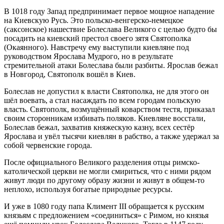
В 1018 году Запад предпринимает первое мощное нападение
на Киевскую Русь. Это польско-венгерско-немецкое
(саксонское) нашествие Болеслава Великого с целью будто бы
посадить на киевский престол своего зятя Святополка
(Окаянного). Навстречу ему выступили киевляне под
руководством Ярослава Мудрого, но в результате
стремительной атаки Болеслава были разбиты. Ярослав бежал
в Новгород, Святополк вошёл в Киев.
Болеслав не допустил к власти Святополка, не для этого он
шёл воевать, а стал насаждать по всем городам польскую
власть. Святополк, возмущённый коварством тестя, приказал
своим сторонникам избивать поляков. Киевляне восстали,
Болеслав бежал, захватив княжескую казну, всех сестёр
Ярослава и увёл тысячи киевлян в рабство, а также удержал за
собой червенские города.
После официального Великого разделения отцы римско-
католической церкви не могли смириться, что с ними рядом
живут люди по другому образу жизни и живут в общем-то
неплохо, используя богатые природные ресурсы.
И уже в 1080 году папа Климент III обращается к русским
князьям c предложением «соединиться» с Римом, но князья