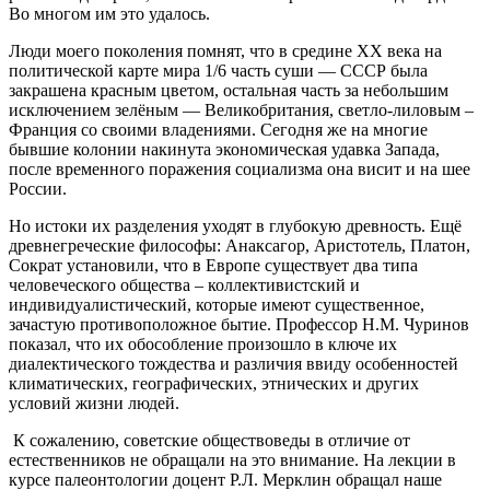
Во многом им это удалось.
Люди моего поколения помнят, что в средине ХХ века на
политической карте мира 1/6 часть суши — СССР была
закрашена красным цветом, остальная часть за небольшим
исключением зелёным — Великобритания, светло-лиловым –
Франция со своими владениями. Сегодня же на многие
бывшие колонии накинута экономическая удавка Запада,
после временного поражения социализма она висит и на шее
России.
Но истоки их разделения уходят в глубокую древность. Ещё
древнегреческие философы: Анаксагор, Аристотель, Платон,
Сократ установили, что в Европе существует два типа
человеческого общества – коллективистский и
индивидуалистический, которые имеют существенное,
зачастую противоположное бытие. Профессор Н.М. Чуринов
показал, что их обособление произошло в ключе их
диалектического тождества и различия ввиду особенностей
климатических, географических, этнических и других
условий жизни людей.
К сожалению, советские обществоведы в отличие от
естественников не обращали на это внимание. На лекции в
курсе палеонтологии доцент Р.Л. Мерклин обращал наше