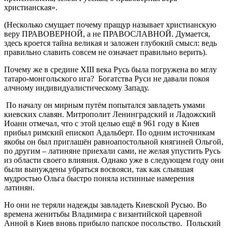
христианская».
(Несколько смущает почему пращур называет христианскую
веру ПРАВОВЕРНОЙ, а не ПРАВОСЛАВНОЙ. Думается,
здесь кроется тайна великая и заложен глубокий смысл: ведь
правильно славить совсем не означает правильно верить).
Почему же в средине XIII века Русь была погружена во мглу
татаро-монгольского ига? Богатства Руси не давали покоя
алчному индивидуалистическому Западу.
По началу он мирным путём попытался завладеть умами
киевских славян. Митрополит Ленинградский и Ладожский
Иоанн отмечал, что с этой целью ещё в 961 году в Киев
прибыл римский епископ Адальберт. По одним источникам
якобы он был приглашён равноапостольной княгиней Ольгой,
по другим – латиняне приехали сами, не желая упустить Русь
из области своего влияния. Однако уже в следующем году они
были вынуждены убраться восвояси, так как слывшая
мудростью Ольга быстро поняла истинные намерения
латинян.
Но они не теряли надежды завладеть Киевской Русью. Во
времена женитьбы Владимира с византийской царевной
Анной в Киев вновь прибыло папское посольство. Польский