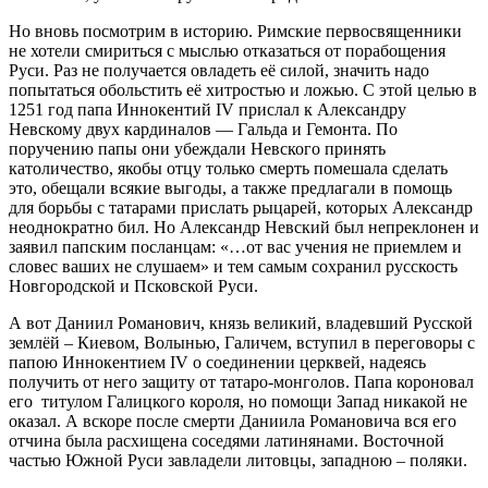
Но вновь посмотрим в историю. Римские первосвященники
не хотели смириться с мыслью отказаться от порабощения
Руси. Раз не получается овладеть её силой, значить надо
попытаться обольстить её хитростью и ложью. С этой целью в
1251 год папа Иннокентий IV прислал к Александру
Невскому двух кардиналов — Гальда и Гемонта. По
поручению папы они убеждали Невского принять
католичество, якобы отцу только смерть помешала сделать
это, обещали всякие выгоды, а также предлагали в помощь
для борьбы с татарами прислать рыцарей, которых Александр
неоднократно бил. Но Александр Невский был непреклонен и
заявил папским посланцам: «…от вас учения не приемлем и
словес ваших не слушаем» и тем самым сохранил русскость
Новгородской и Псковской Руси.
А вот Даниил Романович, князь великий, владевший Русской
землёй – Киевом, Волынью, Галичем, вступил в переговоры с
папою Иннокентием IV о соединении церквей, надеясь
получить от него защиту от татаро-монголов. Папа короновал
его титулом Галицкого короля, но помощи Запад никакой не
оказал. А вскоре после смерти Даниила Романовича вся его
отчина была расхищена соседями латинянами. Восточной
частью Южной Руси завладели литовцы, западною – поляки.