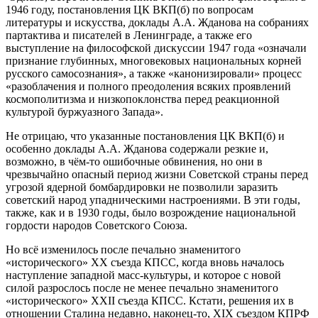
1946 году, постановления ЦК ВКП(б) по вопросам
литературы и искусства, доклады А.А. Жданова на собраниях
партактива и писателей в Ленинграде, а также его
выступление на философской дискуссии 1947 года «означали
признание глубинных, многовековых национальных корней
русского самосознания», а также «канонизировали» процесс
«разоблачения и полного преодоления всяких проявлений
космополитизма и низкопоклонства перед реакционной
культурой буржуазного Запада».
Не отрицаю, что указанные постановления ЦК ВКП(б) и
особенно доклады А.А. Жданова содержали резкие и,
возможно, в чём-то ошибочные обвинения, но они в
чрезвычайно опасный период жизни Советской страны перед
угрозой ядерной бомбардировки не позволили заразить
советский народ упадническими настроениями. В эти годы,
также, как и в 1930 годы, было возрождение национальной
гордости народов Советского Союза.
Но всё изменилось после печально знаменитого
«исторического» XX съезда КПСС, когда вновь началось
наступление западной масс-культуры, и которое с новой
силой разрослось после не менее печально знаменитого
«исторического» XXII съезда КПСС. Кстати, решения их в
отношении Сталина недавно, наконец-то, XIX съездом КПРФ