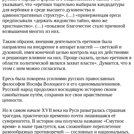
указывает, что «еретики тщательно выбирали кандидатуры
для вербовки в среде высшего духовенства и
административных структур». (…) «приверженцам ереси
предписывали «держать жидовство тайно, явно же
христианство». (…) «показное благочестие стало причиной
возвышения многих из них.
Таким образом, внешняя деятельность еретиков была
направлена на внедрение в аппарат властей — светской и
духовной, имея конечной целью контроль над их действиями
и решающее влияние на них. Проще сказать, целью еретиков в
области политической являлся захват власти». Думается, что в
этом с ним можно согласиться.
Ересь была покорена усилиями русских православных
философов Иосифа Волоцкого и его единомышленников.
Русский народ продолжил восходящую историю своим
самобытным путём, сохранив все свои нравственные
ценности.
Но в самом начале XVII века на Руси разыгралась страшная
трагедия, практически временно почти лишившаяся её
суверенитета. В истории она получила название «Смутное
время» и ныне трактуется, как сложнейшее переплетение
разнообразных противоречий — сословных и национальных,