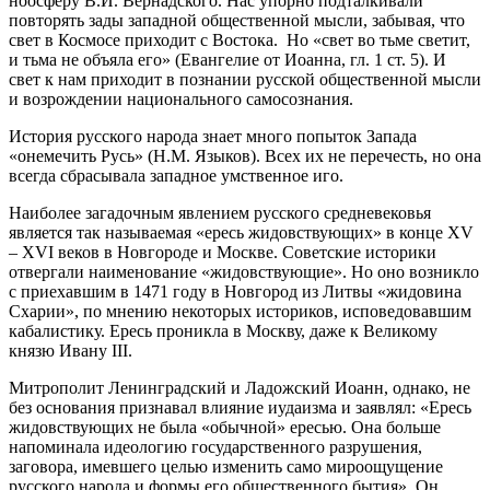
ноосферу В.И. Вернадского. Нас упорно подталкивали
повторять зады западной общественной мысли, забывая, что
свет в Космосе приходит с Востока. Но «свет во тьме светит,
и тьма не объяла его» (Евангелие от Иоанна, гл. 1 ст. 5). И
свет к нам приходит в познании русской общественной мысли
и возрождении национального самосознания.
История русского народа знает много попыток Запада
«онемечить Русь» (Н.М. Языков). Всех их не перечесть, но она
всегда сбрасывала западное умственное иго.
Наиболее загадочным явлением русского средневековья
является так называемая «ересь жидовствующих» в конце ХV
– XVI веков в Новгороде и Москве. Советские историки
отвергали наименование «жидовствующие». Но оно возникло
с приехавшим в 1471 году в Новгород из Литвы «жидовина
Схарии», по мнению некоторых историков, исповедовавшим
кабалистику. Ересь проникла в Москву, даже к Великому
князю Ивану III.
Митрополит Ленинградский и Ладожский Иоанн, однако, не
без основания признавал влияние иудаизма и заявлял: «Ересь
жидовствующих не была «обычной» ересью. Она больше
напоминала идеологию государственного разрушения,
заговора, имевшего целью изменить само мироощущение
русского народа и формы его общественного бытия». Он