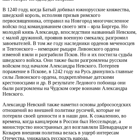
В 1240 году, когда Батый добивал южнорусские княжества,
шведский король, исполняя призыв римского
первосвященника, отправил на Новгород многочисленное
войско под командованием своего зятя – ярла Биргера. Но
молодой князь Александр, впоследствии названный Невским,
с малой дружиной, проявив военную смекалку, разгромил
завоевателей. В том же году наследники орденов меченосцев
и Тевтонского – немецкие рыцари Ливонского ордена
изменой взяли и разграбили Псков. Но и их постигла судьба
шведского войска. Они также были разгромлены русским
войском под началом Александра Невского. Потерпев
поражение в Пскове, в 1242 году на Русь двинулись главные
силы Ливонского ордена, подкреплённые датскими
крестоносцами и др. В результате Ледового побоища они
были разгромлены на Чудском озере воинами Александра
Невского.
Александр Невский также наметил основы добрососедских
отношений во внешней политике русичей, которые не
потеряли своей ценности и в наши дни. К сожалению, во
времена, когда канцлером в России был Нессельроде, а
министерство иностранных дел возглавляли Шеварднадзе и
Козырев внешняя политика велась в ущерб интересам
Отечества, унижалась русскость народа.