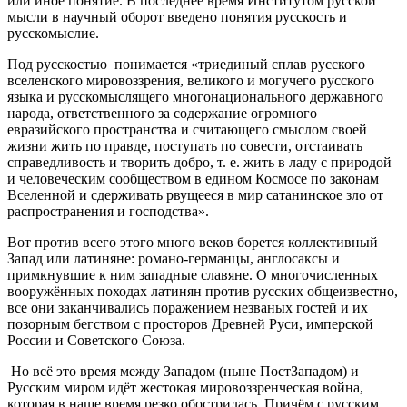
или иное понятие. В последнее время Институтом русской
мысли в научный оборот введено понятия русскость и
русскомыслие.
Под русскостью понимается «триединый сплав русского
вселенского мировоззрения, великого и могучего русского
языка и русскомыслящего многонационального державного
народа, ответственного за содержание огромного
евразийского пространства и считающего смыслом своей
жизни жить по правде, поступать по совести, отстаивать
справедливость и творить добро, т. е. жить в ладу с природой
и человеческим сообществом в едином Космосе по законам
Вселенной и сдерживать рвущееся в мир сатанинское зло от
распространения и господства».
Вот против всего этого много веков борется коллективный
Запад или латиняне: романо-германцы, англосаксы и
примкнувшие к ним западные славяне. О многочисленных
вооружённых походах латинян против русских общеизвестно,
все они заканчивались поражением незваных гостей и их
позорным бегством с просторов Древней Руси, имперской
России и Советского Союза.
Но всё это время между Западом (ныне ПостЗападом) и
Русским миром идёт жестокая мировоззренческая война,
которая в наше время резко обострилась. Причём с русским