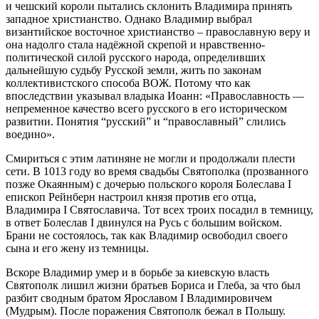
и чешский короли пытались склонить Владимира принять
западное христианство. Однако Владимир выбрал
византийское восточное христианство – православную веру и
она надолго стала надёжной скрепой и нравственно-
политической силой русского народа, определивших
дальнейшую судьбу Русской земли, жить по законам
коллективистского способа ВОЖ. Потому что как
впоследствии указывал владыка Иоанн: «Православность —
непременное качество всего русского в его историческом
развитии. Понятия “русский” и “православный” слились
воедино».
Смириться с этим латиняне не могли и продолжали плести
сети. В 1013 году во время свадьбы Святополка (прозванного
позже Окаянным) с дочерью польского короля Болеслава Ι
епископ Рейнберн настроил князя против его отца,
Владимира I Святославича. Тот всех троих посадил в темницу,
в ответ Болеслав Ι двинулся на Русь с большим войском.
Брани не состоялось, так как Владимир освободил своего
сына и его жену из темницы.
Вскоре Владимир умер и в борьбе за киевскую власть
Святополк лишил жизни братьев Бориса и Глеба, за что был
разбит сводным братом Ярославом I Владимировичем
(Мудрым). После поражения Святополк бежал в Польшу.