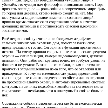
семьи». Как представитель движения «Русский Лад», я
убеждён: это чуждая нам философия, навязанная извне. Пора
признать очевидное — роль собаки в современном мире, будь
то город или деревня, стремительно сходит на нет. Мы
выступаем за кардинальное изменение сознания людей:
пришло время отказаться от содержания собак в качестве
домашних питомцев и противостоять опасной идеологии
зоозащитников.
Ещё недавно собаку считали необходимым атрибутом
сельской жизни: она охраняла дом, помогала пасти скот,
предупреждала о гостях. Сегодня эта функция практически
исчезла. На смену пришли современные технические средства
охраны — сигнализации, камеры видеонаблюдения, датчики
движения. Они работают круглосуточно, не требуют ухода, не
болеют и не устают. В отличие от собаки, такая система не
пропустит злоумышленника из‑за того, что её отвлекли или
прикормили. К тому же изменился сам уклад деревенской
жизни: крупные животноводческие хозяйства давно перешли
на профессиональную охрану и автоматизированные системы
контроля, а в личных подсобных хозяйствах поголовье скота
сократилось — необходимости в «пастушьей» собаке больше
нет.
Содержание собаки в деревне перестало быть экономически
оправданным. Корм стоит дорого, ветеринарное