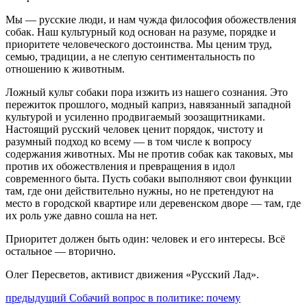
Мы — русские люди, и нам чужда философия обожествления
собак. Наш культурный код основан на разуме, порядке и
приоритете человеческого достоинства. Мы ценим труд,
семью, традиции, а не слепую сентиментальность по
отношению к животным.
Ложный культ собаки пора изжить из нашего сознания. Это
пережиток прошлого, модный каприз, навязанный западной
культурой и усиленно продвигаемый зоозащитниками.
Настоящий русский человек ценит порядок, чистоту и
разумный подход ко всему — в том числе к вопросу
содержания животных. Мы не против собак как таковых, мы
против их обожествления и превращения в идол
современного быта. Пусть собаки выполняют свои функции
там, где они действительно нужны, но не претендуют на
место в городской квартире или деревенском дворе — там, где
их роль уже давно сошла на нет.
Приоритет должен быть один: человек и его интересы. Всё
остальное — вторично.
Олег Пересветов, активист движения «Русский Лад».
Навигация
Предыдущий
предыдущий
Собачий вопрос в политике: почему