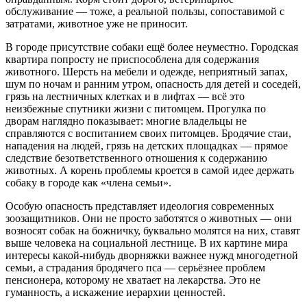
обслуживание — тоже, а реальной пользы, сопоставимой с
затратами, животное уже не приносит.
В городе присутствие собаки ещё более неуместно. Городская
квартира попросту не приспособлена для содержания
животного. Шерсть на мебели и одежде, неприятный запах,
шум по ночам и ранним утром, опасность для детей и соседей,
грязь на лестничных клетках и в лифтах — всё это
неизбежные спутники жизни с питомцем. Прогулка по
дворам наглядно показывает: многие владельцы не
справляются с воспитанием своих питомцев. Бродячие стаи,
нападения на людей, грязь на детских площадках — прямое
следствие безответственного отношения к содержанию
животных. А корень проблемы кроется в самой идее держать
собаку в городе как «члена семьи».
Особую опасность представляет идеология современных
зоозащитников. Они не просто заботятся о животных — они
возносят собак на божничку, буквально молятся на них, ставят
выше человека на социальной лестнице. В их картине мира
интересы какой‑нибудь дворняжки важнее нужд многодетной
семьи, а страдания бродячего пса — серьёзнее проблем
пенсионера, которому не хватает на лекарства. Это не
гуманность, а искажение иерархии ценностей.