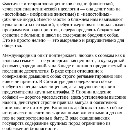
Фактически теория зоозащитников сродни фашистской,
человеконенавистнической идеологии — она делит мир на
«достойных» (избранные животные) и «недостойных»
(обычные люди). Вместо заботы о ближнем нам навязывают
культ хвостатых созданий, требуют жертвовать социальными
программами ради приютов, перераспределять бюджетные
средства с больниц и школ на содержание бродячих собак.
Это не просто нелепо — это аморально и разрушительно для
общества.
Международный опыт подтверждает: любовь к собакам как к
«членам семьи» — не универсальная ценность, а культурный
феномен, зародившийся на Западе и активно продвигаемый в
последние десятилетия. В ряде стран отношение к
содержанию домашних собак строго регламентировано или
вовсе не принято. В Сингапуре для содержания собаки
требуется специальная лицензия, а за нарушение правил
предусмотрены крупные штрафы. В Японии владение
собакой — дорогое удовольствие: здесь установлены высокие
налоги, действуют строгие правила выгула и обязательно
чипирование питомцев. Во многих арабских странах собаки
исторически не считались домашними животными и до сих
пор не распространены в быту. В ряде скандинавских
государств содержание крупных пород ограничено из
соображений безопасности.