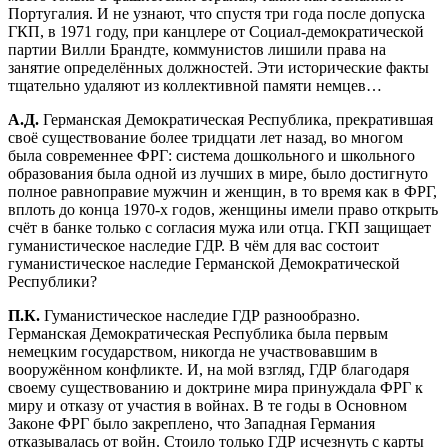
Португалия. И не узнают, что спустя три года после допуска
ГКП, в 1971 году, при канцлере от Социал-демократической
партии Вилли Брандте, коммунистов лишили права на
занятие определённых должностей. Эти исторические факты
тщательно удаляют из коллективной памяти немцев…
А.Д.
Германская Демократическая Республика, прекратившая
своё существование более тридцати лет назад, во многом
была современнее ФРГ: система дошкольного и школьного
образования была одной из лучших в мире, было достигнуто
полное равноправие мужчин и женщин, в то время как в ФРГ,
вплоть до конца 1970-х годов, женщины имели право открыть
счёт в банке только с согласия мужа или отца. ГКП защищает
гуманистическое наследие ГДР. В чём для вас состоит
гуманистическое наследие Германской Демократической
Республики?
П.К.
Гуманистическое наследие ГДР разнообразно.
Германская Демократическая Республика была первым
немецким государством, никогда не участвовавшим в
вооружённом конфликте. И, на мой взгляд, ГДР благодаря
своему существованию и доктрине мира принуждала ФРГ к
миру и отказу от участия в войнах. В те годы в Основном
Законе ФРГ было закреплено, что Западная Германия
отказывалась от войн. Стоило только ГДР исчезнуть с карты