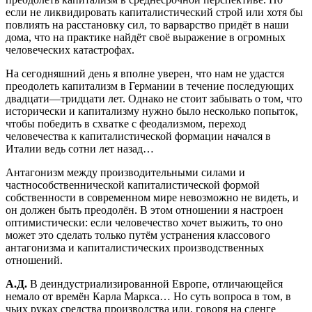
если не ликвидировать капиталистический строй или хотя бы
повлиять на расстановку сил, то варварство придёт в наши
дома, что на практике найдёт своё выражение в огромных
человеческих катастрофах.
На сегодняшний день я вполне уверен, что нам не удастся
преодолеть капитализм в Германии в течение последующих
двадцати—тридцати лет. Однако не стоит забывать о том, что
исторически и капитализму нужно было несколько попыток,
чтобы победить в схватке с феодализмом, переход
человечества к капиталистической формации начался в
Италии ведь сотни лет назад…
Антагонизм между производительными силами и
частнособственнической капиталистической формой
собственности в современном мире невозможно не видеть, и
он должен быть преодолён. В этом отношении я настроен
оптимистически: если человечество хочет выжить, то оно
может это сделать только путём устранения классового
антагонизма и капиталистических производственных
отношений.
А.Д.
В деиндустриализированной Европе, отличающейся
немало от времён Карла Маркса… Но суть вопроса в том, в
чьих руках средства производства или, говоря на сленге