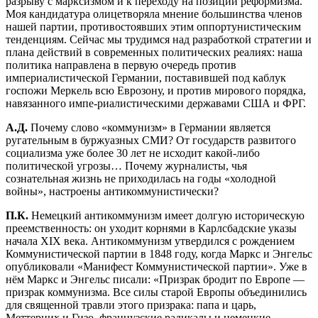
разрыву с марксизмом и к переходу на позиции реформизма.
Моя кандидатура олицетворяла мнение большинства членов
нашей партии, противостоявших этим оппортунистическим
тенденциям. Сейчас мы трудимся над разработкой стратегии и
плана действий в современных политических реалиях: наша
политика направлена в первую очередь против
империалистической Германии, поставившей под каблук
госпожи Меркель всю Еврозону, и против мирового порядка,
навязанного импе-риалистическими державами США и ФРГ.
А.Д.
Почему слово «коммунизм» в Германии является
ругательным в буржуазных СМИ? От государств развитого
социализма уже более 30 лет не исходит какой-либо
политической угрозы… Почему журналисты, чья
сознательная жизнь не приходилась на годы «холодной
войны», настроены антикоммунистически?
П.К.
Немецкий антикоммунизм имеет долгую историческую
преемственность: он уходит корнями в Карлсбадские указы
начала XIX века. Антикоммунизм утвердился с рождением
Коммунистической партии в 1848 году, когда Маркс и Энгельс
опубликовали «Манифест Коммунистической партии». Уже в
нём Маркс и Энгельс писали: «Призрак бродит по Европе —
призрак коммунизма. Все силы старой Европы объединились
для священной травли этого призрака: папа и царь,
Меттерних и Гизо, французские радикалы и немецкие