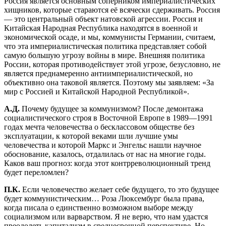
Россия является основным соперником империалистических
хищников, которые стараются её всячески сдерживать. Россия
— это центральный объект натовской агрессии. Россия и
Китайская Народная Республика находятся в военной и
экономической осаде, и мы, коммунисты Германии, считаем,
что эта империалистическая политика представляет собой
самую большую угрозу войны в мире. Внешняя политика
России, которая противодействует этой угрозе, безусловно, не
является преднамеренно антиимпериалистической, но
объективно она таковой является. Поэтому мы заявляем: «За
мир с Россией и Китайской Народной Республикой».
А.Д.
Почему будущее за коммунизмом? После демонтажа
социалистического строя в Восточной Европе в 1989—1991
годах мечта человечества о бесклассовом обществе без
эксплуатации, к которой веками шли лучшие умы
человечества и которой Маркс и Энгельс нашли научное
обоснование, казалось, отдалилась от нас на многие годы.
Каков ваш прогноз: когда этот контрреволюционный тренд
будет переломлен?
П.К.
Если человечество желает себе будущего, то это будущее
будет коммунистическим… Роза Люксембург была права,
когда писала о единственно возможном выборе между
социализмом или варварством. Я не верю, что нам удастся
преодолеть капитализм в среднесрочной перспективе. Но