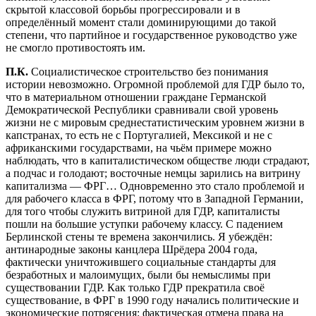
скрытой классовой борьбы прогрессировали и в
определённый момент стали доминирующими до такой
степени, что партийное и государственное руководство уже
не смогло противостоять им.
П.К.
Социалистическое строительство без понимания
истории невозможно. Огромной проблемой для ГДР было то,
что в материальном отношении граждане Германской
Демократической Республики сравнивали свой уровень
жизни не с мировым среднестатистическим уровнем жизни в
капстранах, то есть не с Португалией, Мексикой и не с
африканскими государствами, на чьём примере можно
наблюдать, что в капиталистическом обществе люди страдают,
а подчас и голодают; восточные немцы зарились на витрину
капитализма — ФРГ… Одновременно это стало проблемой и
для рабочего класса в ФРГ, потому что в Западной Германии,
для того чтобы служить витриной для ГДР, капиталисты
пошли на большие уступки рабочему классу. С падением
Берлинской стены те времена закончились. Я убеждён:
антинародные законы канцлера Шрёдера 2004 года,
фактически уничтожившего социальные стандарты для
безработных и малоимущих, были бы немыслимы при
существовании ГДР. Как только ГДР прекратила своё
существование, в ФРГ в 1990 году начались политические и
экономические потрясения: фактическая отмена права на