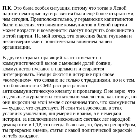
П.К.
Это была особая ситуация, потому что тогда в Левой
партии некоторые пути развития были ещё более открытыми,
чем сегодня. Предположительно, у германских капиталистов
были опасения, что влияние коммунистов в Левой партии
может возрасти и коммунисты смогут получить большинство
в этой партии. На мой взгляд, эти опасения были глупыми и
несоизмеримыми с политическим влиянием нашей
организации.
В других странах правящий класс отвечает на
коммунистический вызов с меньшей долей боязни,
коммунистов пускают в парламент и стараются
интегрировать. Немцы бьются в истерике при слове
«коммунизм», что связано не только с традициями, но и с тем,
что большинство СМИ распространяют
антикоммунистическую клевету и пропаганду. Я не верю, что
отдельные журналисты сознательно мыслят так, как пишут, но
они выросли на этой земле с сознанием того, что коммунисты
— худшее, что существует. И если ты взрослеешь в этих
условиях умолчания, лицемерия и вранья, а в немецкой
истории, за исключением нескольких светлых лет народной
демократии в ГДР, это всегда было так, то, будучи репортёром,
ты прекрасно знаешь, статьи с какой политической окраской
от тебя ожидают.