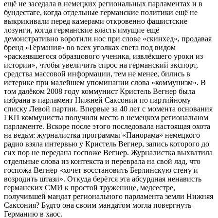
ещё не заседала в немецких региональных парламентах и в
бундестаге, когда отдельные германские политики ещё не
выкрикивали перед камерами откровенно фашистские
лозунги, когда германские власть имущие ещё
демонстративно воротили нос при слове «скинхед», продавая
бренд «Германия» во всех уголках света под видом
«раскаявшегося образцового ученика, извлёкшего уроки из
истории», чтобы увеличить спрос на германский экспорт,
средства массовой информации, тем не менее, бились в
истерике при малейшем упоминании слова «коммунизм». В
том далёком 2008 году коммунист Кристель Вегнер была
избрана в парламент Нижней Саксонии по партийному
списку Левой партии. Впервые за 40 лет с момента основания
ГКП коммунисты получили место в немецком региональном
парламенте. Вскоре после этого последовала настоящая охота
на ведьм: журналистка программы «Панорама» немецкого
радио взяла интервью у Кристель Вегнер, запись которого до
сих пор не передана госпоже Вегнер. Журналистка выхватила
отдельные слова из контекста и переврала на свой лад, что
госпожа Вегнер «хочет восстановить Берлинскую стену и
возродить штази». Откуда берётся эта абсурдная ненависть
германских СМИ к простой труженице, медсестре,
получившей мандат регионального парламента земли Нижняя
Саксония? Будто она своим мандатом могла повергнуть
Германию в хаос.