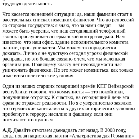
трудовую деятельность.
Что касается нынешней ситуации: да, наши фамилии стоят в
расстрельных списках немецких фашистов. Что до репрессий
со стороны государства: я знаю, что за нами следят — вы
можете быть уверены, что наш сегодняшний телефонный
звонок прослушивается германской контрразведкой. Нам
известно, что наш офис, здание исполнительного комитета
партии, прослушивается. Мы можем это юридически
доказать. Лично я не чувствую сегодня угрозы физической
расправы, но это больше связано с тем, что мы маленькая
организация. Правящему классу нет необходимости нас
уничтожать физически. Но это может измениться, как только
изменятся политические условия.
Один из наших старших товарищей времён КПГ Веймарской
республики говорил, что коммунисты — это покойники,
получившие отсрочку. К счастью, на сегодняшний день эта
фраза не отражает реальности. Но я с уверенностью заявляю,
что германские капиталисты в других исторических условиях
прибегнут к террору, насилию и фашизму, если они
посчитают это нужным.
А.Д.
Давайте отмотаем двенадцать лет назад. В 2008 году,
когда новая нацистская партия «Альтернатива для Германии»