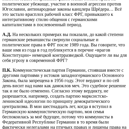
политическое убежище, участие в военной агрессии против
Югославии, антинародные законы канцлера Шрёдера… Всё
это застало врасплох рабочий класс ФРГ, привыкшего к
интегративному стилю общения с германскими
капиталистами в послевоенный период.
А.Д.
На нескольких примерах вы показали, до какой степени
германские реваншисты свернули социальные и
политические права в ФРГ после 1989 года. Вы говорите, что
ваше имя из года в год публикуется в перечне «врагов
Конституции» немецкой контрразведкой. Ощущаете ли вы для
себя угрозу в современной ФРГ?
П.К.
Коммунистическая партия Германии, стоявшая вместе с
другими партиями у истоков западногерманского Основного
Закона, была запрещена в 1956 году. Этот вердикт и по сей
день висит над нами как дамоклов меч. Это судебное решение
так и не было отменено. Согласно этому вердикту, не
разрешается, например, создать партию марксистско-
ленинской идеологии по принципу демократического
централизма. В мои шестнадцать лет, когда я вступил в
Германскую коммунистическую партию, моя семья
беспокоилась за моё будущее, потому что коммунисты в
Федеративной Республике Германии в то время были
фактически нелегалами на птичьих правах и лишены права на