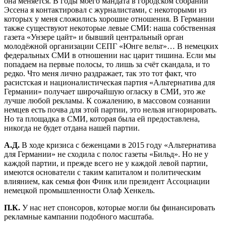
она меняется. В годы моего мандата в городском собрании
Эссена я контактировал с журналистами, с некоторыми из
которых у меня сложились хорошие отношения. В Германии
также существуют некоторые левые СМИ: наша собственная
газета «Унзере цайт» и бывший центральный орган
молодёжной организации СЕПГ «Юнге вельт»… В немецких
федеральных СМИ в отношении нас царит тишина. Если мы
попадаем на первые полосы, то лишь за счёт скандала, и то
редко. Что меня лично раздражает, так это тот факт, что
расистская и националистическая партия «Альтернатива для
Германии» получает широчайшую огласку в СМИ, это же
лучше любой рекламы. К сожалению, в массовом сознании
немцев есть почва для этой партии, это нельзя игнорировать.
Но та площадка в СМИ, которая была ей предоставлена,
никогда не будет отдана нашей партии.
А.Д.
В ходе кризиса с беженцами в 2015 году «Альтернатива
для Германии» не сходила с полос газеты «Бильд». Но не у
каждой партии, и прежде всего не у каждой левой партии,
имеются основатели с таким капиталом и политическим
влиянием, как семья фон Финк или президент Ассоциации
немецкой промышленности Олаф Хенкель.
П.К.
У нас нет спонсоров, которые могли бы финансировать
рекламные кампании подобного масштаба.