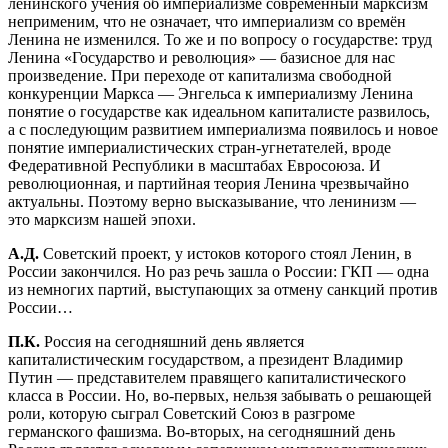
ленинского учения об империализме современный марксизм
неприменим, что не означает, что империализм со времён
Ленина не изменился. То же и по вопросу о государстве: труд
Ленина «Государство и революция» — базисное для нас
произведение. При переходе от капитализма свободной
конкуренции Маркса — Энгельса к империализму Ленина
понятие о государстве как идеальном капиталисте развилось,
а с последующим развитием империализма появилось и новое
понятие империалистических стран-угнетателей, вроде
Федеративной Республики в масштабах Евросоюза. И
революционная, и партийная теория Ленина чрезвычайно
актуальны. Поэтому верно высказывание, что ленинизм —
это марксизм нашей эпохи.
А.Д.
Советский проект, у истоков которого стоял Ленин, в
России закончился. Но раз речь зашла о России: ГКП — одна
из немногих партий, выступающих за отмену санкций против
России…
П.К.
Россия на сегодняшний день является
капиталистическим государством, а президент Владимир
Путин — представителем правящего капиталистического
класса в России. Но, во-первых, нельзя забывать о решающей
роли, которую сыграл Советский Союз в разгроме
германского фашизма. Во-вторых, на сегодняшний день