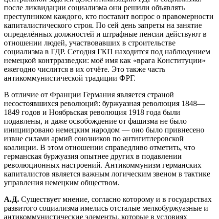
после ликвидации социализма они решили объявлять
преступником каждого, кто поставит вопрос о правомерности
капиталистического строя. По сей день запреты на занятие
определённых должностей и штрафные пенсии действуют в
отношении людей, участвовавших в строительстве
социализма в ГДР. Сегодня ГКП находится под наблюдением
немецкой контрразведки: моё имя как «врага Конституции»
ежегодно числится в их отчёте. Это также часть
антикоммунистической традиции ФРГ.
В отличие от Франции Германия является страной
несостоявшихся революций: буржуазная революция 1848—
1849 годов и Ноябрьская революция 1918 года были
подавлены, и даже освобождение от фашизма не было
инициировано немецким народом — оно было привнесено
извне силами армий союзников по антигитлеровской
коалиции. В этом отношении справедливо отметить, что
германская буржуазия опытнее других в подавлении
революционных настроений. Антикоммунизм германских
капиталистов является важным логическим звеном в тактике
управления немецким обществом.
А.Д.
Существует мнение, согласно которому и в государствах
развитого социализма имелись отсталые мелкобуржуазные и
антикоммунистические элементы, которые в условиях