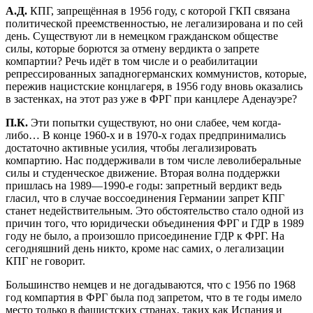
А.Д.
КПГ, запрещённая в 1956 году, с которой ГКП связана
политической преемственностью, не легализирована и по сей
день. Существуют ли в немецком гражданском обществе
силы, которые борются за отмену вердикта о запрете
компартии? Речь идёт в том числе и о реабилитации
репрессированных западногерманских коммунистов, которые,
пережив нацистские концлагеря, в 1956 году вновь оказались
в застенках, на этот раз уже в ФРГ при канцлере Аденауэре?
П.К.
Эти попытки существуют, но они слабее, чем когда-
либо… В конце 1960-х и в 1970-х годах предпринимались
достаточно активные усилия, чтобы легализировать
компартию. Нас поддерживали в том числе леволиберальные
силы и студенческое движение. Вторая волна поддержки
пришлась на 1989—1990-е годы: запретный вердикт ведь
гласил, что в случае воссоединения Германии запрет КПГ
станет недействительным. Это обстоятельство стало одной из
причин того, что юридически объединения ФРГ и ГДР в 1989
году не было, а произошло присоединение ГДР к ФРГ. На
сегодняшний день никто, кроме нас самих, о легализации
КПГ не говорит.
Большинство немцев и не догадываются, что с 1956 по 1968
год компартия в ФРГ была под запретом, что в те годы имело
место только в фашистских странах, таких как Испания и