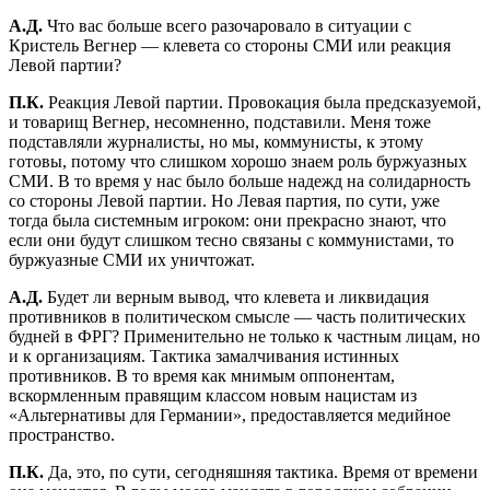
А.Д.
Что вас больше всего разочаровало в ситуации с
Кристель Вегнер — клевета со стороны СМИ или реакция
Левой партии?
П.К.
Реакция Левой партии. Провокация была предсказуемой,
и товарищ Вегнер, несомненно, подставили. Меня тоже
подставляли журналисты, но мы, коммунисты, к этому
готовы, потому что слишком хорошо знаем роль буржуазных
СМИ. В то время у нас было больше надежд на солидарность
со стороны Левой партии. Но Левая партия, по сути, уже
тогда была системным игроком: они прекрасно знают, что
если они будут слишком тесно связаны с коммунистами, то
буржуазные СМИ их уничтожат.
А.Д.
Будет ли верным вывод, что клевета и ликвидация
противников в политическом смысле — часть политических
будней в ФРГ? Применительно не только к частным лицам, но
и к организациям. Тактика замалчивания истинных
противников. В то время как мнимым оппонентам,
вскормленным правящим классом новым нацистам из
«Альтернативы для Германии», предоставляется медийное
пространство.
П.К.
Да, это, по сути, сегодняшняя тактика. Время от времени