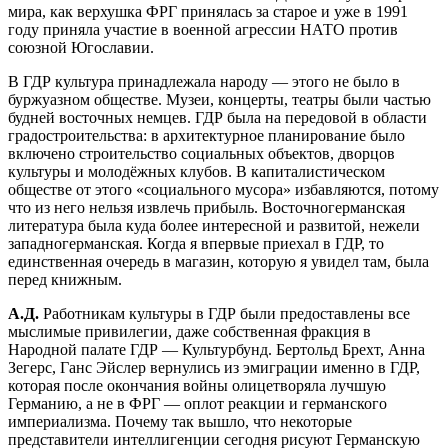
мира, как верхушка ФРГ принялась за старое и уже в 1991
году приняла участие в военной агрессии НАТО против
союзной Югославии.
В ГДР культура принадлежала народу — этого не было в
буржуазном обществе. Музеи, концерты, театры были частью
будней восточных немцев. ГДР была на передовой в области
градостроительства: в архитектурное планирование было
включено строительство социальных объектов, дворцов
культуры и молодёжных клубов. В капиталистическом
обществе от этого «социального мусора» избавляются, потому
что из него нельзя извлечь прибыль. Восточногерманская
литература была куда более интересной и развитой, нежели
западногерманская. Когда я впервые приехал в ГДР, то
единственная очередь в магазин, которую я увидел там, была
перед книжным.
А.Д.
Работникам культуры в ГДР были предоставлены все
мыслимые привилегии, даже собственная фракция в
Народной палате ГДР — Культурбунд. Бертольд Брехт, Анна
Зегерс, Ганс Эйслер вернулись из эмиграции именно в ГДР,
которая после окончания войны олицетворяла лучшую
Германию, а не в ФРГ — оплот реакции и германского
империализма. Почему так вышло, что некоторые
представители интеллигенции сегодня рисуют Германскую