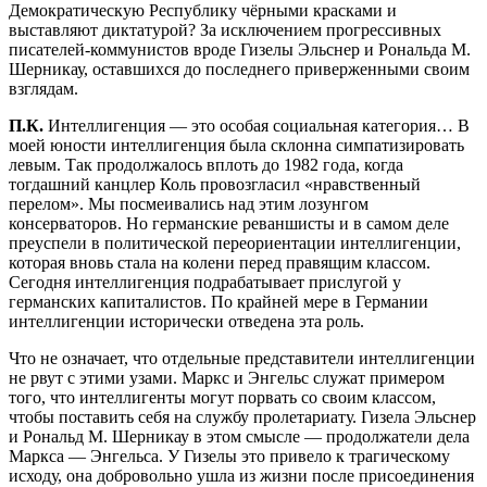
Демократическую Республику чёрными красками и
выставляют диктатурой? За исключением прогрессивных
писателей-коммунистов вроде Гизелы Эльснер и Рональда М.
Шерникау, оставшихся до последнего приверженными своим
взглядам.
П.К.
Интеллигенция — это особая социальная категория… В
моей юности интеллигенция была склонна симпатизировать
левым. Так продолжалось вплоть до 1982 года, когда
тогдашний канцлер Коль провозгласил «нравственный
перелом». Мы посмеивались над этим лозунгом
консерваторов. Но германские реваншисты и в самом деле
преуспели в политической переориентации интеллигенции,
которая вновь стала на колени перед правящим классом.
Сегодня интеллигенция подрабатывает прислугой у
германских капиталистов. По крайней мере в Германии
интеллигенции исторически отведена эта роль.
Что не означает, что отдельные представители интеллигенции
не рвут с этими узами. Маркс и Энгельс служат примером
того, что интеллигенты могут порвать со своим классом,
чтобы поставить себя на службу пролетариату. Гизела Эльснер
и Рональд М. Шерникау в этом смысле — продолжатели дела
Маркса — Энгельса. У Гизелы это привело к трагическому
исходу, она добровольно ушла из жизни после присоединения