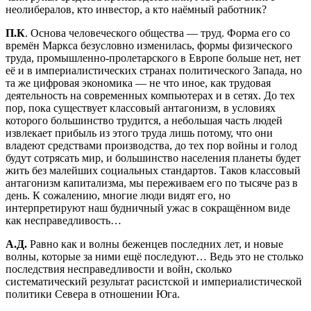
неолибералов, кто инвестор, а кто наёмный работник?
П.К
. Основа человеческого общества — труд. Форма его со
времён Маркса безусловно изменилась, формы физического
труда, промышленно-пролетарского в Европе больше нет, нет
её и в империалистических странах политического Запада, но
та же цифровая экономика — не что иное, как трудовая
деятельность на современных компьютерах и в сетях. До тех
пор, пока существует классовый антагонизм, в условиях
которого большинство трудится, а небольшая часть людей
извлекает прибыль из этого труда лишь потому, что они
владеют средствами производства, до тех пор войны и голод
будут сотрясать мир, и большинство населения планеты будет
жить без малейших социальных стандартов. Таков классовый
антагонизм капитализма, мы переживаем его по тысяче раз в
день. К сожалению, многие люди видят его, но
интерпретируют наш будничный ужас в сокращённом виде
как несправедливость…
А.Д.
Равно как и волны беженцев последних лет, и новые
волны, которые за ними ещё последуют… Ведь это не столько
последствия несправедливости и войн, сколько
систематический результат расистской и империалистической
политики Севера в отношении Юга.