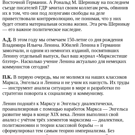
Восточной Германии. А Рональд М. Шерникау на последнем
съезде писателей ГДР зачитал своим коллегам речь, обвинив
их в том, что они под лозунгами свободы на деле
приветствовали контрреволюцию, не понимая, что у них
будет отнята материальная основа жизни. Эта речь Шерникау
— его важное политическое наследие.
А.Д.
В этом году мы отмечаем 150-летие со дня рождения
Владимира Ильича Ленина. Юбилей Ленина в Германии
замолчали, и одним из немногих изданий, посвятивших
Ленину отдельный выпуск, был ваш журнал «Марксистише
блэтер». Насколько учение Ленина актуально для немецких
коммунистов сегодня?
П.К.
В первую очередь, мы не молимся на наших классиков
Маркса, Энгельса и Ленина и не учим их наизусть. Их труды
— инструмент анализа ситуации в мире и разработки по
стратегии поворота к социализму и коммунизму.
Ленин подошёл к Марксу и Энгельсу диалектически,
проанализировав с помощью наработок Маркса — Энгельса
развитие мира в конце XIX века. Ленин выполнил свой
анализ с учётом трёх элементов марксизма — диалектики,
политэкономии и теории классовой борьбы — и
сформулировал тем самым теорию империализма. Без