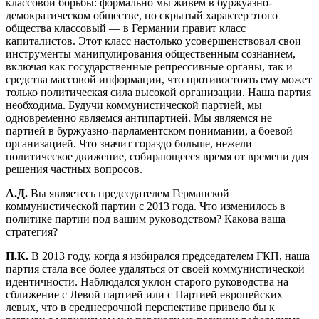
классовой борьбы: формально мы живём в буржуазно-
демократическом обществе, но скрытый характер этого
общества классовый — в Германии правит класс
капиталистов. Этот класс настолько усовершенствовал свои
инструменты манипулирования общественным сознанием,
включая как государственные репрессивные органы, так и
средства массовой информации, что противостоять ему может
только политическая сила высокой организации. Наша партия
необходима. Будучи коммунистической партией, мы
одновременно являемся антипартией. Мы являемся не
партией в буржуазно-парламентском понимании, а боевой
организацией. Что значит гораздо больше, нежели
политическое движение, собирающееся время от времени для
решения частных вопросов.
А.Д.
Вы являетесь председателем Германской
коммунистической партии с 2013 года. Что изменилось в
политике партии под вашим руководством? Какова ваша
стратегия?
П.К.
В 2013 году, когда я избирался председателем ГКП, наша
партия стала всё более удаляться от своей коммунистической
идентичности. Наблюдался уклон старого руководства на
сближение с Левой партией или с Партией европейских
левых, что в среднесрочной перспективе привело бы к