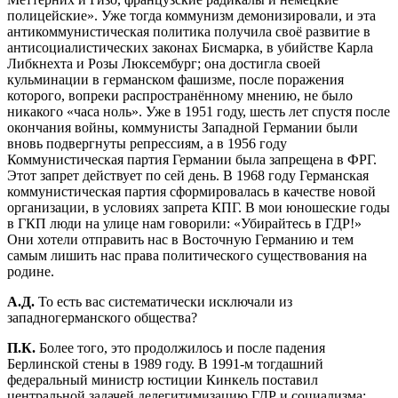
полицейские». Уже тогда коммунизм демонизировали, и эта
антикоммунистическая политика получила своё развитие в
антисоциалистических законах Бисмарка, в убийстве Карла
Либкнехта и Розы Люксембург; она достигла своей
кульминации в германском фашизме, после поражения
которого, вопреки распространённому мнению, не было
никакого «часа ноль». Уже в 1951 году, шесть лет спустя после
окончания войны, коммунисты Западной Германии были
вновь подвергнуты репрессиям, а в 1956 году
Коммунистическая партия Германии была запрещена в ФРГ.
Этот запрет действует по сей день. В 1968 году Германская
коммунистическая партия сформировалась в качестве новой
организации, в условиях запрета КПГ. В мои юношеские годы
в ГКП люди на улице нам говорили: «Убирайтесь в ГДР!»
Они хотели отправить нас в Восточную Германию и тем
самым лишить нас права политического существования на
родине.
А.Д.
То есть вас систематически исключали из
западногерманского общества?
П.К.
Более того, это продолжилось и после падения
Берлинской стены в 1989 году. В 1991-м тогдашний
федеральный министр юстиции Кинкель поставил
центральной задачей делегитимизацию ГДР и социализма: