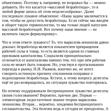
объективно. Поэтому я, например, не возражал бы — можно
добавить. Но что касается «массовой безработицы», то в
любой форме запись об этом нецелесообразна». Далее
последовало лукавое объяснение: «Наша задача заключается в
том, чтобы не допустить безработицы. Если сейчас мы введём
в оборот такую терминологию, то мы только людей напугаем
массовой безработицей. Вот почему наше мнение — не
включать такую формулировку».
Что в этом ответе лукавого? То, что марксизм-ленинизм давно
доказал: безработица является показателем превращения
рабочей силы в товар, то есть является одним из главных
признаков капитализма. Социализм принципиально
отличается от капитализма именно тем, что при нём рабочая
сила не может быть товаром. Но, участвуя в протаскивании
перехода к рынку, Н.И. Рыжков, конечно же, не хотел
говорить истинную причину отклонения поправки о
недопущении безработицы. Кстати, к этому вопросу делегаты
ещё не раз возвращались, но ситуация лукавства повторялась.
Но почему поддерживали беспринципное лукавство делегаты
своим голосованием? Вероятно, причин две. Первая —
элементарная: недостаточное знание теории марксизма-
ленинизма. Вторая… вероятно, эпидемия беспринципного
соглашательства. Эта болезнь ведь и сегодня не преодолена. А