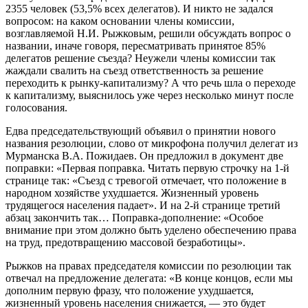
2355 человек (53,5% всех делегатов). И никто не задался
вопросом: на каком основании члены комиссии,
возглавляемой Н.И. Рыжковым, решили обсуждать вопрос о
названии, иначе говоря, пересматривать принятое 85%
делегатов решение съезда? Неужели члены комиссии так
жаждали свалить на съезд ответственность за решение
переходить к рынку-капитализму? А что речь шла о переходе
к капитализму, выяснилось уже через несколько минут после
голосования.
Едва председательствующий объявил о принятии нового
названия резолюции, слово от микрофона получил делегат из
Мурманска В.А. Пожидаев. Он предложил в документ две
поправки: «Первая поправка. Читать первую строчку на 1-й
странице так: «Съезд с тревогой отмечает, что положение в
народном хозяйстве ухудшается. Жизненный уровень
трудящегося населения падает». И на 2-й странице третий
абзац закончить так… Поправка-дополнение: «Особое
внимание при этом должно быть уделено обеспечению права
на труд, предотвращению массовой безработицы».
Рыжков на правах председателя комиссии по резолюции так
отвечал на предложение делегата: «В конце концов, если мы
дополним первую фразу, что положение ухудшается,
жизненный уровень населения снижается, — это будет