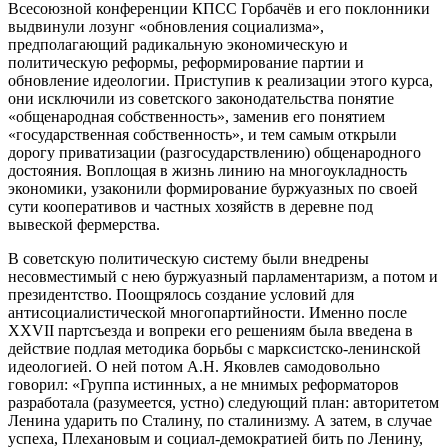
Всесоюзной конференции КПСС Горбачёв и его поклонники
выдвинули лозунг «обновления социализма»,
предполагающий радикальную экономическую и
политическую реформы, реформирование партии и
обновление идеологии. Приступив к реализации этого курса,
они исключили из советского законодательства понятие
«общенародная собственность», заменив его понятием
«государственная собственность», и тем самым открыли
дорогу приватизации (разгосударствлению) общенародного
достояния. Воплощая в жизнь линию на многоукладность
экономики, узаконили формирование буржуазных по своей
сути кооперативов и частных хозяйств в деревне под
вывеской фермерства.
В советскую политическую систему были внедрены
несовместимый с нею буржуазный парламентаризм, а потом и
президентство. Поощрялось создание условий для
антисоциалистической многопартийности. Именно после
XXVII партсъезда и вопреки его решениям была введена в
действие подлая методика борьбы с марксистско-ленинской
идеологией. О ней потом А.Н. Яковлев самодовольно
говорил: «Группа истинных, а не мнимых реформаторов
разработала (разумеется, устно) следующий план: авторитетом
Ленина ударить по Сталину, по сталинизму. А затем, в случае
успеха, Плехановым и социал-демократией бить по Ленину,