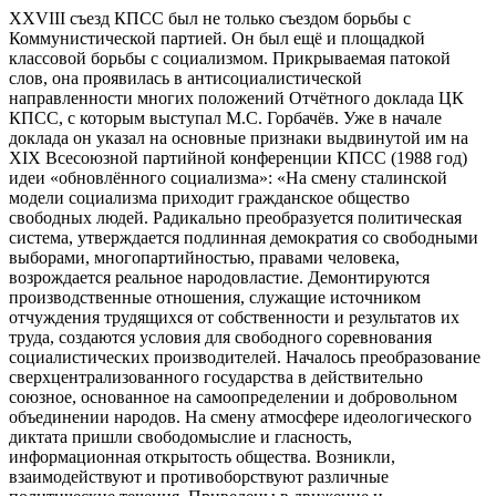
XXVIII съезд КПСС был не только съездом борьбы с
Коммунистической партией. Он был ещё и площадкой
классовой борьбы с социализмом. Прикрываемая патокой
слов, она проявилась в антисоциалистической
направленности многих положений Отчётного доклада ЦК
КПСС, с которым выступал М.С. Горбачёв. Уже в начале
доклада он указал на основные признаки выдвинутой им на
XIX Всесоюзной партийной конференции КПСС (1988 год)
идеи «обновлённого социализма»: «На смену сталинской
модели социализма приходит гражданское общество
свободных людей. Радикально преобразуется политическая
система, утверждается подлинная демократия со свободными
выборами, многопартийностью, правами человека,
возрождается реальное народовластие. Демонтируются
производственные отношения, служащие источником
отчуждения трудящихся от собственности и результатов их
труда, создаются условия для свободного соревнования
социалистических производителей. Началось преобразование
сверхцентрализованного государства в действительно
союзное, основанное на самоопределении и добровольном
объединении народов. На смену атмосфере идеологического
диктата пришли свободомыслие и гласность,
информационная открытость общества. Возникли,
взаимодействуют и противоборствуют различные