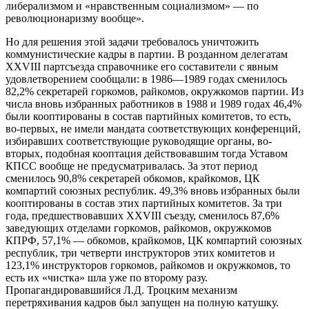
либерализмом и «нравственным социализмом» — по
революционаризму вообще».
Но для решения этой задачи требовалось уничтожить
коммунистические кадры в партии. В розданном делегатам
XXVIII партсъезда справочнике его составители с явным
удовлетворением сообщали: в 1986—1989 годах сменилось
82,2% секретарей горкомов, райкомов, окружкомов партии. Из
числа вновь избранных работников в 1988 и 1989 годах 46,4%
были кооптированы в состав партийных комитетов, то есть,
во-первых, не имели мандата соответствующих конференций,
избиравших соответствующие руководящие органы, во-
вторых, подобная кооптация действовавшим тогда Уставом
КПСС вообще не предусматривалась. За этот период
сменилось 90,8% секретарей обкомов, крайкомов, ЦК
компартий союзных республик. 49,3% вновь избранных были
кооптированы в состав этих партийных комитетов. За три
года, предшествовавших XXVIII съезду, сменилось 87,6%
заведующих отделами горкомов, райкомов, окружкомов
КПРФ, 57,1% — обкомов, крайкомов, ЦК компартий союзных
республик, три четверти инструкторов этих комитетов и
123,1% инструкторов горкомов, райкомов и окружкомов, то
есть их «чистка» шла уже по второму разу.
Пропагандировавшийся Л.Д. Троцким механизм
перетряхивания кадров был запущен на полную катушку.