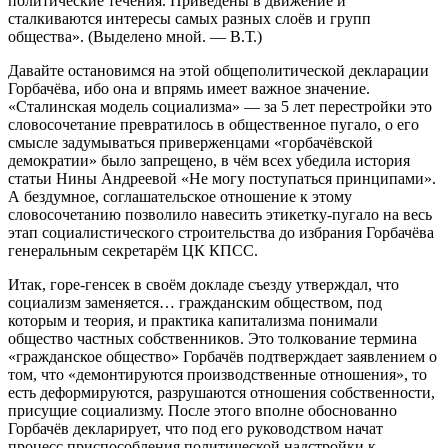
политические течения. Приведены в движение и
сталкиваются интересы самых разных слоёв и групп
общества». (Выделено мной. — В.Т.)
Давайте остановимся на этой общеполитической декларации
Горбачёва, ибо она и впрямь имеет важное значение.
«Сталинская модель социализма» — за 5 лет перестройки это
словосочетание превратилось в общественное пугало, о его
смысле задумываться приверженцами «горбачёвской
демократии» было запрещено, в чём всех убедила история
статьи Нины Андреевой «Не могу поступаться принципами».
А бездумное, соглашательское отношение к этому
словосочетанию позволило навесить этикетку-пугало на весь
этап социалистического строительства до избрания Горбачёва
генеральным секретарём ЦК КПСС.
Итак, горе-генсек в своём докладе съезду утверждал, что
социализм заменяется… гражданским обществом, под
которым и теория, и практика капитализма понимали
общество частных собственников. Это толкование термина
«гражданское общество» Горбачёв подтверждает заявлением о
том, что «демонтируются производственные отношения», то
есть деформируются, разрушаются отношения собственности,
присущие социализму. После этого вполне обоснованно
Горбачёв декларирует, что под его руководством начат
процесс приспособления политической надстройки к