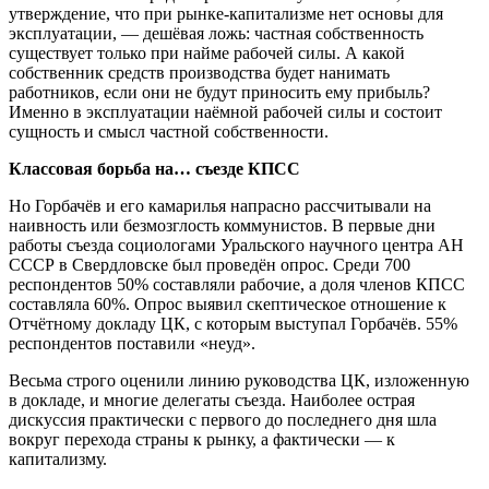
утверждение, что при рынке-капитализме нет основы для
эксплуатации, — дешёвая ложь: частная собственность
существует только при найме рабочей силы. А какой
собственник средств производства будет нанимать
работников, если они не будут приносить ему прибыль?
Именно в эксплуатации наёмной рабочей силы и состоит
сущность и смысл частной собственности.
Классовая борьба на… съезде КПСС
Но Горбачёв и его камарилья напрасно рассчитывали на
наивность или безмозглость коммунистов. В первые дни
работы съезда социологами Уральского научного центра АН
СССР в Свердловске был проведён опрос. Среди 700
респондентов 50% составляли рабочие, а доля членов КПСС
составляла 60%. Опрос выявил скептическое отношение к
Отчётному докладу ЦК, с которым выступал Горбачёв. 55%
респондентов поставили «неуд».
Весьма строго оценили линию руководства ЦК, изложенную
в докладе, и многие делегаты съезда. Наиболее острая
дискуссия практически с первого до последнего дня шла
вокруг перехода страны к рынку, а фактически — к
капитализму.