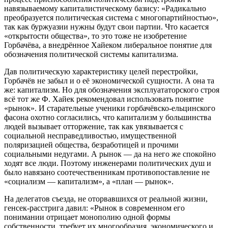
навязываемому капиталистическому базису: «Радикально
преобразуется политическая система с многопартийностью»,
так как буржуазии нужны будут свои партии. Что касается
«открытости общества», то это тоже не изобретение
Горбачёва, а внедрённое Хайеком либеральное понятие для
обозначения политической системы капитализма.
Дав политическую характеристику целей перестройки,
Горбачёв не забыл и о её экономической сущности. А она та
же: капитализм. Но для обозначения эксплуататорского строя
всё тот же Ф. Хайек рекомендовал использовать понятие
«рынок». И старательные ученики горбачёвско-ельцинского
фасона охотно согласились, что капитализм у большинства
людей вызывает отторжение, так как увязывается с
социальной несправедливостью, имущественной
поляризацией общества, безработицей и прочими
социальными недугами. А рынок — да на него же спокойно
ходят все люди. Поэтому инженерами политических душ и
было навязано соотечественникам противопоставление не
«социализм — капитализм», а «план — рынок».
На делегатов съезда, не оторвавшихся от реальной жизни,
генсек-расстрига давил: «Рынок в современном его
понимании отрицает монополию одной формы
собственности, требует их многообразия, экономического и