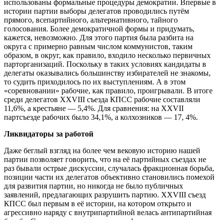
использованы формальные процедуры демократии. Впервые в
истории партии выборы делегатов проводились путём
прямого, всепартийного, альтернативного, тайного
голосования. Более демократичной формы и придумать,
кажется, невозможно. Для этого партия была разбита на
округа с примерно равным числом коммунистов, таким
образом, в округ, как правило, входило несколько первичных
парторганизаций. Поскольку в таких условиях кандидаты в
делегаты оказывались большинству избирателей не знакомы,
то судить приходилось по их выступлениям. А в этом
«соревновании» рабочие, как правило, проигрывали. В итоге
среди делегатов XXVIII съезда КПСС рабочие составляли
11,6%, а крестьяне — 5,4%. Для сравнения: на XXVII
партсъезде рабочих было 34,1%, а колхозников — 17, 4%.
Ликвидаторы за работой
Даже беглый взгляд на более чем вековую историю нашей
партии позволяет говорить, что на её партийных съездах не
раз бывали острые дискуссии, случалась фракционная борьба,
позиции части их делегатов объективно становились помехой
для развития партии, но никогда не было публичных
заявлений, предлагающих разрушить партию. XXVIII съезд
КПСС был первым в её истории, на котором открыто и
агрессивно наряду с внутрипартийной велась антипартийная