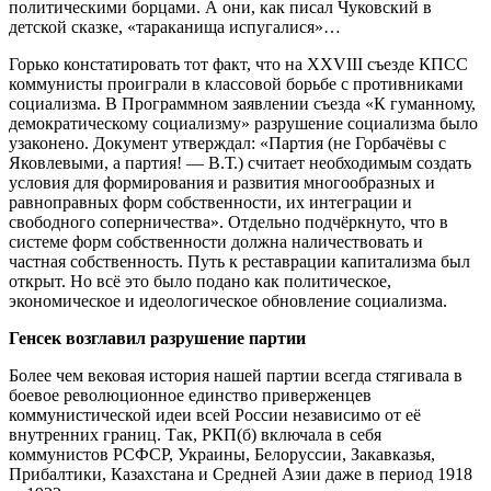
политическими борцами. А они, как писал Чуковский в
детской сказке, «тараканища испугалися»…
Горько констатировать тот факт, что на XXVIII съезде КПСС
коммунисты проиграли в классовой борьбе с противниками
социализма. В Программном заявлении съезда «К гуманному,
демократическому социализму» разрушение социализма было
узаконено. Документ утверждал: «Партия (не Горбачёвы с
Яковлевыми, а партия! — В.Т.) считает необходимым создать
условия для формирования и развития многообразных и
равноправных форм собственности, их интеграции и
свободного соперничества». Отдельно подчёркнуто, что в
системе форм собственности должна наличествовать и
частная собственность. Путь к реставрации капитализма был
открыт. Но всё это было подано как политическое,
экономическое и идеологическое обновление социализма.
Генсек возглавил разрушение партии
Более чем вековая история нашей партии всегда стягивала в
боевое революционное единство приверженцев
коммунистической идеи всей России независимо от её
внутренних границ. Так, РКП(б) включала в себя
коммунистов РСФСР, Украины, Белоруссии, Закавказья,
Прибалтики, Казахстана и Средней Азии даже в период 1918