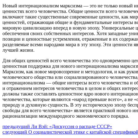
Новый интернационализм марксизма — это не только новый и
ценностях всего человечества. Общие ценности всего человеч
включают такие существенные современные ценности, как мир, 
ценностей, отражающая общие и фундаментальные интересы вс
мировую цивилизацию вперед в новую эпоху. Универсальные 
обеспечения своих собственных интересов. Хотя западные уни
позиции и ценностные устремления, отраженные в их содержан
разделяемые всеми народами мира в эту эпоху. Эти ценности 
лучшей жизни.
Для общих ценностей всего человечества это одновременно цен
ценностная поддержка для нового интернационализма марксиз
Марксизм, как новое мировоззрение и методология, и как рук
человеческого общества или социализированного человечества,
интернационализма — общие интересы всего человечества и о
и отражением интересов человечества в целом и общих интерес
должны также составлять ценностное ядро нового интернацион
человечества, которые являются «народ превыше всего», а не
природу и духовную сущность. В эту историческую эпоху бесп
свободы для всего человечества» является практикой нового 
рационализации международного экономического порядка.
Навигация
Предыдущий
предыдущий
Ли Вэй: «Дискуссия о распаде СССР»
Следующее
пост:
следующий
О социалистической этике с китайской специфико
по
сообщение: