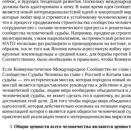
сейчас, и будущих тенденций развития. Поскольку междунаро
должны быть адаптированы к нему. В наше время идея сообщес
является новой интернационалистской идеей и концепцией мар
которые любят мир и стремятся к устойчивому человеческому ра
что в процессе продвижения строительства сообщества человеч
сотрудничество с силами человеческого прогресса и решительн
сообщества человеческой судьбы. Например, продвигая строите
милитаризмом, узким национализмом, экстремистской религие
НАТО несколько раз расширяли и провоцировали на востоке, 
образом, после того как Япония начала агрессивную войну пр
крупные землевладельцы и средний класс, для борьбы против 
Соответственно, было необходимо и правильно, чтобы Коммун
Если Коммунистическое Международное Сообщество во главе 
Сообщество Судьбы Человека во главе с Россией и Китаем так
судьбы — это историческая миссия, которая породила новый и
миссий является предоставление руководства к действию и ду
человеческой судьбы, людям мира необходимо объединиться и 
человеческой судьбы, не может сделать это в одиночку, но до
достижения этой цели. Для того чтобы народы мира объединил
идеологией, которая действительно основана на позиции наро
коннотацией которого является идея общности человеческой с
практической реализации нового интернационализма марксизма
Общие ценности всего человечества являются ценнос