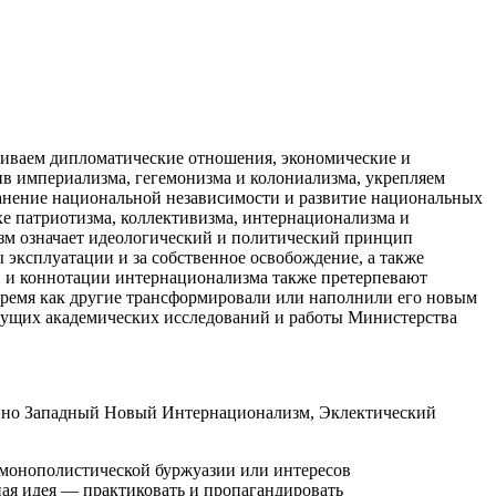
виваем дипломатические отношения, экономические и
ив империализма, гегемонизма и колониализма, укрепляем
ранение национальной независимости и развитие национальных
хе патриотизма, коллективизма, интернационализма и
зм означает идеологический и политический принцип
 эксплуатации и за собственное освобождение, а также
 и коннотации интернационализма также претерпевают
 время как другие трансформировали или наполнили его новым
екущих академических исследований и работы Министерства
енно Западный Новый Интернационализм, Эклектический
 монополистической буржуазии или интересов
ная идея — практиковать и пропагандировать