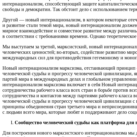
интернационализм, способствующий защите капиталистическог
свободы и демократии. Так обстоит дело с использованием т
Другой — новый интернационализм, в котором некоторые отече
и развитие стали темой мира, новый интернационализм должен
мирное взаимодействие и совместное развитие между различн
в соответствии с требованиями времени. Однако теоретическо
Мы выступаем за третий, марксистский, новый интернационали
человеческих ценностей; во-вторых, содействие развитию мир
международных сил для противодействия гегемонизму и моноп
Новый интернационализм марксизма, отстаивающий принцип о
человеческой судьбы и прогрессу человеческой цивилизации, 
партий мира в международных делах и глобальном управлении,
интернационализм марксизма включает в себя Новый интерна
сотрудничества рабочего класса всех стран в борьбе против в
сотрудничества и контактов между партиями рабочего класса 
человеческой судьбы и прогрессу человеческой цивилизации с
принципы объединения стран третьего мира и неприсоединивш
с людьми всего мира, которые любят и поддерживают дело социа
Сообщество человеческой судьбы как платформа для 
Для построения нового марксистского интернационализма мы до