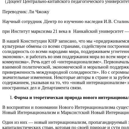
（Доцент Центрально-китайского педагогического университ
Переводчик: Ли Чжожу
Научный сотрудник ,Центр по изучению наследия И.В. Сталин
при Институт марксизма 21 века в Нанкайский университет —
В нашей Конституции КНР записано, что мы «придерживаемся
культурные обмены со всеми странами, содействуем построени
солидарность со всеми народами мира, поддерживаем угнетенн
экономик». и работать во имя поддержания мира во всем мире 
коммунизма». Речь идет об «интернационализме». Первоначал
взаимной политической, экономической и моральной поддержки
приверженность международной солидарности». Но с огромны
значительные изменения. Некоторые авторы в стране и за рубе
содержанием, указывая на то, что «новый интернационализм» 
иностранных дел и Департамента связи.
Форма и теоретическая природа нового интернациона
В восприятии и понимании Нового Интернационализма сущес
Новый Интернационализм и Марксистский Новый Интернацио
Один из них — новый интернационализм, пропагандируемый з
капиталистических стран, которая по своей природе и сути по