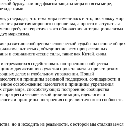
еской буржуазии под флагом защиты мира во всем мире,
резидентами.
, утверждая, что тема мира изменилась и что, поскольку мир
жения развития мирового социализма, а просто выступать за
емени требуют теоретического обновления интернационализма
дух марксизма.
вие развитию сообщества человеческой судьбы на основе общих
циализма; в-третьих, объединение всех прогрессивных
ны и социалистические силы, такие как Китай. силы.
и стремящихся содействовать построению сообщества
нципом для активного участия пролетариата и пролетарских
ародных делах и глобальном управлении. Новый
идеология и принципы взаимной поддержки, солидарности и
ственное освобождение; идеология и принципы укрепления
ех стран мира, способствующих построению сообщества
я прогресса человеческой цивилизации; идеология и
ология и принципы построения социалистического сообщества
ва, но и исходить из реальности, с которой мы сталкиваемся