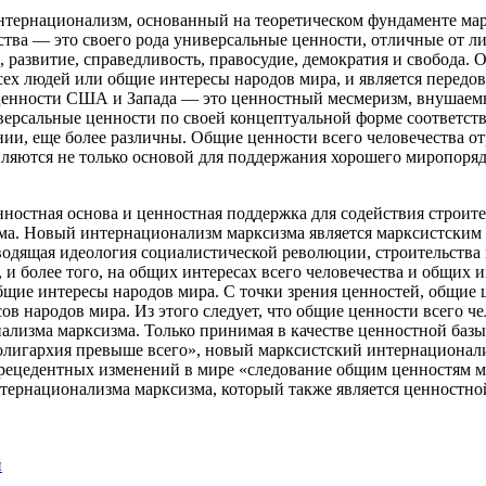
нтернационализм, основанный на теоретическом фундаменте ма
ества — это своего рода универсальные ценности, отличные от 
развитие, справедливость, правосудие, демократия и свобода. 
ех людей или общие интересы народов мира, и является передо
ценности США и Запада — это ценностный месмеризм, внушаем
версальные ценности по своей концептуальной форме соответст
ии, еще более различны. Общие ценности всего человечества от
являются не только основой для поддержания хорошего миропоря
ностная основа и ценностная поддержка для содействия строите
ма. Новый интернационализм марксизма является марксистским 
оводящая идеология социалистической революции, строительства
 и более того, на общих интересах всего человечества и общих 
бщие интересы народов мира. С точки зрения ценностей, общие
ов народов мира. Из этого следует, что общие ценности всего 
ализма марксизма. Только принимая в качестве ценностной базы
 «олигархия превыше всего», новый марксистский интернациона
рецедентных изменений в мире «следование общим ценностям ми
интернационализма марксизма, который также является ценност
й