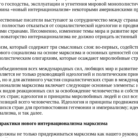
о господства, эксплуатации и угнетения мировой монополистич
ермина «новый интернационализм» некоторыми американскими п
ственные писатели выступают за сотрудничество между странами
 полностью отказаться от социалистической идеологии и продви
ыми странами. Несомненно, изменение темы мира и развитие вр
е новаторство интернационализма не должно отрицать истинный 
зм, который содержит три смысловых слоя: во-первых, содейст
ового социализма на основе марксизма и основных ценностей со
олистическим олигархиям, которые осаждают миролюбивые стра
бъединения всех международных сил, любящих мир и развитие 
является не только руководящей идеологией и политическим при
 но и для активного участия социалистических стран в междун
ционализм марксизма включает следующие основные элементы: 
сех видов реакционных сил за освобождение человечества и соб
всех стран; идеология и принципы миролюбивых людей и сил вс
 позиций всего человечества. Идеология и принципы продвижени
ихся стран для противостояния гегемонии и империализму; иде
лизма, и так далее.
практики нового интернационализма марксизма
лжны не только придерживаться марксизма как нашего руководст