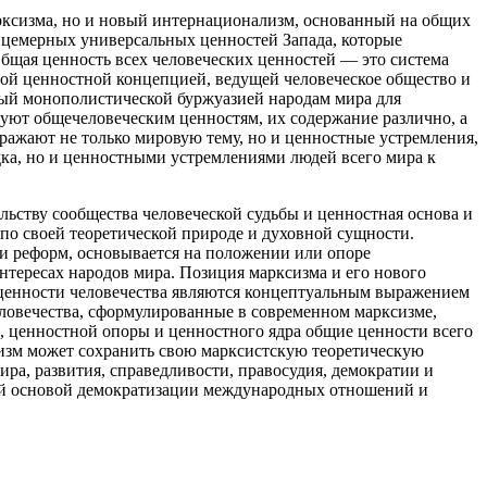
рксизма, но и новый интернационализм, основанный на общих
лицемерных универсальных ценностей Запада, которые
Общая ценность всех человеческих ценностей — это система
вой ценностной концепцией, ведущей человеческое общество и
ый монополистической буржуазией народам мира для
вуют общечеловеческим ценностям, их содержание различно, а
ражают не только мировую тему, но и ценностные устремления,
дка, но и ценностными устремлениями людей всего мира к
льству сообщества человеческой судьбы и ценностная основа и
по своей теоретической природе и духовной сущности.
 и реформ, основывается на положении или опоре
интересах народов мира. Позиция марксизма и его нового
 ценности человечества являются концептуальным выражением
человечества, сформулированные в современном марксизме,
, ценностной опоры и ценностного ядра общие ценности всего
лизм может сохранить свою марксистскую теоретическую
ра, развития, справедливости, правосудия, демократии и
ной основой демократизации международных отношений и