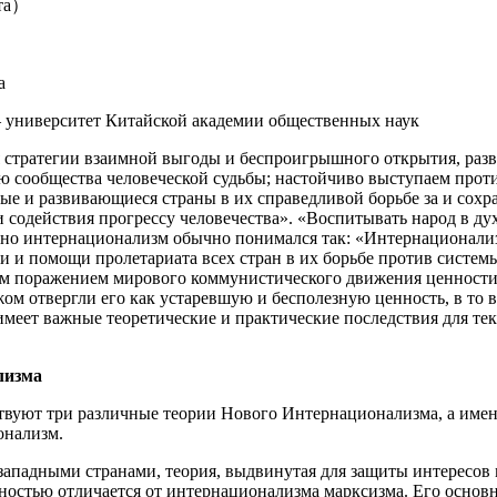
ета）
а
 университет Китайской академии общественных наук
 стратегии взаимной выгоды и беспроигрышного открытия, раз
ю сообщества человеческой судьбы; настойчиво выступаем прот
ые и развивающиеся страны в их справедливой борьбе за и сох
и содействия прогрессу человечества». «Воспитывать народ в ду
ьно интернационализм обычно понимался так: «Интернационали
 и помощи пролетариата всех стран в их борьбе против системы
м поражением мирового коммунистического движения ценности
жом отвергли его как устаревшую и бесполезную ценность, в то
имеет важные теоретические и практические последствия для т
лизма
твуют три различные теории Нового Интернационализма, а им
нализм.
ападными странами, теория, выдвинутая для защиты интересов
лностью отличается от интернационализма марксизма. Его основ