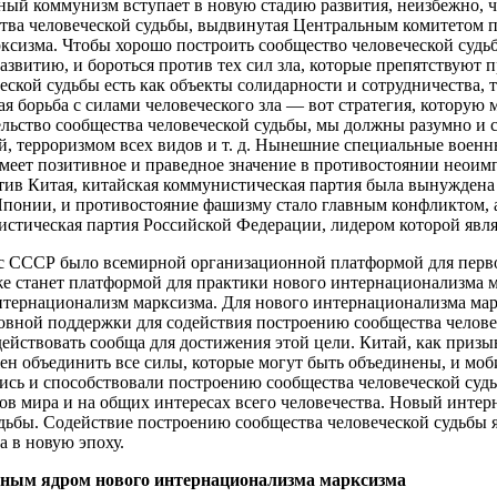
дный коммунизм вступает в новую стадию развития, неизбежно,
тва человеческой судьбы, выдвинутая Центральным комитетом п
ксизма. Чтобы хорошо построить сообщество человеческой судь
звитию, и бороться против тех сил зла, которые препятствуют п
еской судьбы есть как объекты солидарности и сотрудничества, 
ая борьба с силами человеческого зла — вот стратегия, которую
льство сообщества человеческой судьбы, мы должны разумно и с
й, терроризмом всех видов и т. д. Нынешние специальные воен
имеет позитивное и праведное значение в противостоянии нео
отив Китая, китайская коммунистическая партия была вынуждена
Японии, и противостояние фашизму стало главным конфликтом, 
истическая партия Российской Федерации, лидером которой явл
с СССР было всемирной организационной платформой для перво
же станет платформой для практики нового интернационализма 
нтернационализм марксизма. Для нового интернационализма мар
ховной поддержки для содействия построению сообщества челов
действовать сообща для достижения этой цели. Китай, как при
лжен объединить все силы, которые могут быть объединены, и мо
ись и способствовали построению сообщества человеческой суд
дов мира и на общих интересах всего человечества. Новый инт
удьбы. Содействие построению сообщества человеческой судьбы 
 в новую эпоху.
тным ядром нового интернационализма марксизма