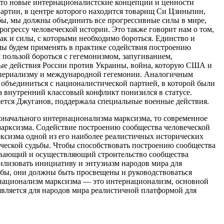
 что новые интернационалистские концепции и ценности
артии, в центре которого находится товарищ Си Цзиньпин,
бы, мы должны объединить все прогрессивные силы в мире,
рогрессу человеческой истории. Это также говорит нам о том,
так и силы, с которыми необходимо бороться. Единство и
 мы будем применять в практике содействия построению
 пользой бороться с гегемонизмом, запугиванием,
ные действия России против Украины, война, которую США и
империализму и международной гегемонии. Аналогичным
 объединиться с националистической партией, в которой были
а внутренний классовый конфликт понизился в статусе.
яется Джуганов, поддержала специальные военные действия.
начального интернационализма марксизма, то современное
марксизма. Содействие построению сообщества человеческой
ксизма одной из его наиболее реалистичных исторических
еческой судьбы. Чтобы способствовать построению сообщества
зывающий и осуществляющий строительство сообщества
билизовать инициативу и энтузиазм народов мира для
ьбы, они должны быть просвещены и руководствоваться
ернационализм марксизма — это интернационализм, основной
является для народов мира реалистичной платформой для