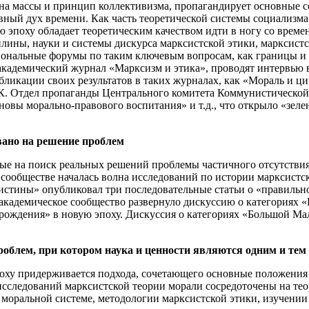
д на массы и принцип коллективизма, пропагандирует основные 
вный дух времени. Как часть теоретической системы социализма
 эпоху обладает теоретическим качеством идти в ногу со времен
плины, науки и системы дискурса марксистской этики, марксист
циональные форумы по таким ключевым вопросам, как границы и
 академический журнал «Марксизм и этика», проводят интервью
ликации своих результатов в таких журналах, как «Мораль и ци
. Отдел пропаганды Центрального комитета Коммунистической 
новы морально-правового воспитания» и т.д., что открыло «зеле
вано на решение проблем
ные на поиск реальных решений проблемы частичного отсутствия
сообществе началась волна исследований по истории марксистск
 истины» опубликовал три последовательные статьи о «правиль
д академическое сообщество развернуло дискуссию о категория
ырождения» в новую эпоху. Дискуссия о категориях «Большой М
роблем, при котором наука и ценности являются одним и тем
поху придерживается подхода, сочетающего основные положения
исследований марксистской теории морали сосредоточены на тео
 моральной системе, методологии марксистской этики, изучении