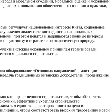
народа в моральном суждении, моральной оценке и моральном
оощряли их к повышению общественного сознания и практики,
торый регулирует национальные интересы Китая, социальные
ве уважения диалектического единства национальных,
ьными, при этом ценятся и защищаются законные интересы
 новую эпоху и отражает ее онтологическую природу.
коллективистским моральным принципам гарантировали
ского морального строительства.
тали обнародование «Основных направлений реализации
 передача традиционных китайских добродетелей, продвижение
нского нравственного строительства», чтобы обеспечить
кономики, эффективно укрепляя строительство
рживаться единства ориентированного на цели и
ивилизации, чтобы соответствовать высоким требованиям новой