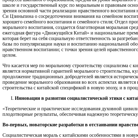
школе и государственный курс по моральным и правовым основ
зрения основной части реализации нравственного воспитания 
Си Цзиньпина о сосредоточении внимания на семейном воспит
хорошего семейного воспитания и семейного стиля; Отдел про
морального воспитания, создается благотворная моральная с
ежегодная фигура «Движущийся Китай» и национальные премии
которая берет на себя социальную ответственность за разгреба
базы по популяризации науки и воспитанию национальной обо
нравственном воспитании; с точки зрения целей нравственног
целом.
Что касается мер по моральному строительству социализма с к
является нормативной гарантией морального строительства, 
продолжение традиционных добродетелей является историческо
проведение морального образования во всех аспектах являет
строительства с китайской спецификой в новую эпоху, и в про
Инновации в развитии социалистической этики с кита
«Теоретические и практические исследования духовной цивили
плодотворные результаты, обеспечивая надежную теоретическу
Во-первых, новаторские разработки в отстаивании нравст
Социалистическая мораль с китайскими особенностями в новую