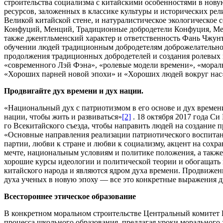
строительства социализма с китайскими особенностями в нову
ресурсов, заложенных в классике культуры и исторических рели
Великой китайской стене, и натуралистическое экологическо
Конфуций, Менций, Традиционные добродетели Конфуция, Менци
также джентльменский характер и ответственность Фань Чжунъ
обучении людей традиционным добродетелям доброжелательност
продолжения традиционных добродетелей и создания ролевых 
«современного Лэй Фэна», «ролевые модели времени», «мора
«Хороших парней новой эпохи» и «Хороших людей вокруг нас» 
Продвигайте дух времени и дух нации.
«Национальный дух с патриотизмом в его основе и дух време
нации, чтобы жить и развиваться»
[2]
. 18 октября 2017 года С
го Всекитайского съезда, чтобы направить людей на создание 
«Основные направления реализации патриотического воспитани
партии, любви к стране и любви к социализму, акцент на сохр
мечте, национальным условиям и политике положения, а также
хорошие курсы идеологии и политической теории и обогащать
китайского народа и являются ядром духа времени. Продвижени
духа ученых в новую эпоху — все это конкретные выражения д
Всестороннее этическое образование
В конкретном моральном строительстве Центральный комитет 
процесса школьного образования, предлагая уроки морального 