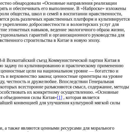
местно обнародовали «Основные направления реализации
дрять и обеспечивать его выполнение. В «Наброске» изложены
роли общества, школ и семей в воспитании нравственности,
ется роль различных нравственных платформ и культивируется
ие укреплению добросовестности и волонтерских услуг для
тие этикетных навыков, ведение экологичного образа жизни,
туциональных гарантий и организационного руководства для
ственного строительства в Китае в новую эпоху.
8-й Всекитайский съезд Коммунистической партии Китая в
ую задачу по культивированию и практическому применению
 ценностные цели на национальном уровне — богатство и
ть и верховенство закона; ценностные ориентиры на уровне
ду, честность и дружелюбие. Впоследствии Генеральная
которых всесторонне разъясняются смысл, содержание, методы
пособствовать их конкретному осуществлению. «Основные
ля объединения силы Китая»
[1]
, которая является
айшей конвенцией для улучшения культурной мягкой силы
и, а также являются ценными ресурсами для морального