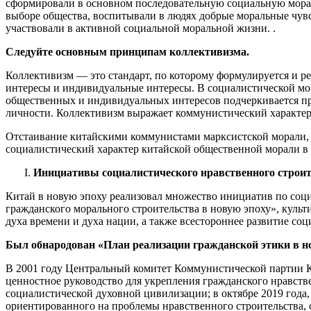
сформировали в основном последовательную социальную мора
выборе общества, воспитывали в людях добрые моральные чув
участвовали в активной социальной моральной жизни. .
Следуйте основным принципам коллективизма.
Коллективизм — это стандарт, по которому формулируется и р
интересы и индивидуальные интересы. В социалистической мор
общественных и индивидуальных интересов подчеркивается п
личности. Коллективизм выражает коммунистический характер
Отстаивание китайскими коммунистами марксистской морали,
социалистический характер китайской общественной морали в 
Инициативы социалистического нравственного строите
Китай в новую эпоху реализовал множество инициатив по соц
гражданского морального строительства в новую эпоху», куль
духа времени и духа нации, а также всестороннее развитие соц
Был обнародован «План реализации гражданской этики в но
В 2001 году Центральный комитет Коммунистической партии К
ценностное руководство для укрепления гражданского нравств
социалистической духовной цивилизации; в октябре 2019 года
ориентированного на проблемы нравственного строительства, 