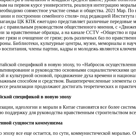
ам на первом курсе университета, реализуя интеграцию моральн
необходимо совместное участие семьи и общества. 2021 Мар. П
ании и построении семейного стиля» под редакцией Института
паганды ЦК КПК ежегодно представляет различные передовые мод
реда с правильным руководством общественного мнения, с «Дви
 за нравственные образцы, а на канале CCTV «Общество и прав
ние грязи и очищение от грязи; роль различных баз по нравстве
роны. Библиотеки, культурные центры, музеи, мемориалы и нау
о воспитания, члены партии, кадры и молодежь являются ключе
итайской спецификой в новую эпоху, то «Набросок осуществлени
культивирование и руководство основными социалистическими ц
й и культурной основой, продвижение духа времени и националь
ся важным способом и средством. Вышеперечисленные элементы 
цессе реализации продолжают достигать теоретических и практи
йской спецификой в новую эпоху
зации, идеологии и морали в Китае становятся все более сист
ю поддержку для руководства нравственным строительством все
венной сущности коммунизма
 эпоху все еще остается, по сути, коммунистической моралью. 