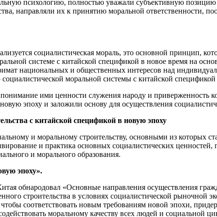
льную психологию, полностью уважали субъективную позицию 
ства, направляли их к принятию моральной ответственности, п
еализуется социалистическая мораль, это основной принцип, ко
альной системе с китайской спецификой в новое время на осно
римат национальных и общественных интересов над индивидуал
 социалистической моральной системы с китайской спецификой в
 понимание ими ценности служения народу и приверженность 
новую эпоху и заложили основу для осуществления социалистиче
льства с китайской спецификой в новую эпоху
иальному и моральному строительству, основными из которых с
тивирование и практика основных социалистических ценностей,
иального и морального образования.
вую эпоху».
итая обнародовал «Основные направления осуществления гражда
енного строительства в условиях социалистической рыночной э
, чтобы соответствовать новым требованиям новой эпохи, приде
содействовать моральному качеству всех людей и социальной ц