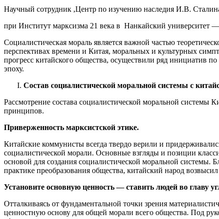
Научный сотрудник ,Центр по изучению наследия И.В. Сталин
при Институт марксизма 21 века в Нанкайский университет —
Социалистическая мораль является важной частью теоретическ
перспективах времени и Китая, моральных и культурных симпт
прогресс китайского общества, осуществили ряд инициатив п
эпоху.
Состав социалистической моральной системы с китайс
Рассмотрение состава социалистической моральной системы Ки
принципов.
Приверженность марксистской этике
.
Китайские коммунисты всегда твердо верили и придерживались
социалистической морали. Основные взгляды и позиции класс
основой для создания социалистической моральной системы. Б
практике преобразования общества, китайский народ возвыси
Установите основную ценность — ставить людей во главу уг
Отталкиваясь от фундаментальной точки зрения материалистич
ценностную основу для общей морали всего общества. Под ру