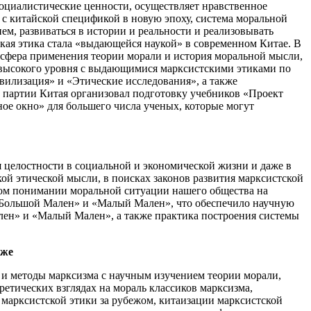
социалистические ценности, осуществляет нравственное
 с китайской спецификой в новую эпоху, система моральной
ем, развиваться в истории и реальности и реализовывать
ская этика стала «выдающейся наукой» в современном Китае. В
 сфера применения теории морали и история моральной мысли,
 высокого уровня с выдающимися марксистскими этиками по
вилизация» и «Этические исследования», а также
партии Китая организовал подготовку учебников «Проект
ное окно» для большего числа ученых, которые могут
 целостности в социальной и экономической жизни и даже в
ой этической мысли, в поисках законов развития марксистской
ном понимании моральной ситуации нашего общества на
х «Большой Мален» и «Малый Мален», что обеспечило научную
ален» и «Малый Мален», а также практика построения системы
 же
 и методы марксизма с научным изучением теории морали,
ретических взглядах на мораль классиков марксизма,
 марксистской этики за рубежом, китаизации марксистской