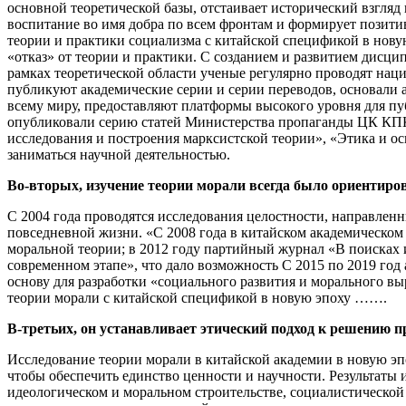
основной теоретической базы, отстаивает исторический взгля
воспитание во имя добра по всем фронтам и формирует позити
теории и практики социализма с китайской спецификой в новую
«отказ» от теории и практики. С созданием и развитием дисци
рамках теоретической области ученые регулярно проводят на
публикуют академические серии и серии переводов, основали
всему миру, предоставляют платформы высокого уровня для пуб
опубликовали серию статей Министерства пропаганды ЦК КПК
исследования и построения марксистской теории», «Этика и ос
заниматься научной деятельностью.
Во-вторых, изучение теории морали всегда было ориентиро
С 2004 года проводятся исследования целостности, направлен
повседневной жизни. «С 2008 года в китайском академическом 
моральной теории; в 2012 году партийный журнал «В поисках
современном этапе», что дало возможность С 2015 по 2019 го
основу для разработки «социального развития и морального в
теории морали с китайской спецификой в новую эпоху …….
В-третьих, он устанавливает этический подход к решению п
Исследование теории морали в китайской академии в новую э
чтобы обеспечить единство ценности и научности. Результаты 
идеологическом и моральном строительстве, социалистической