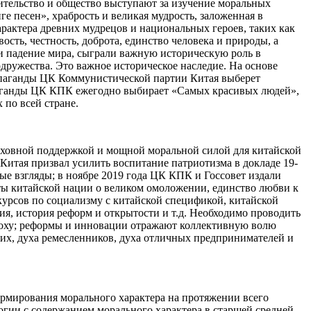
вительство и общество выступают за изучение моральных
е песен», храбрость и великая мудрость, заложенная в
актера древних мудрецов и национальных героев, таких как
ть, честность, доброта, единство человека и природы, а
 и падение мира, сыграли важную историческую роль в
дружества. Это важное историческое наследие. На основе
опаганды ЦК Коммунистической партии Китая выберет
паганды ЦК КПК ежегодно выбирает «Самых красивых людей»,
по всей стране.
духовной поддержкой и мощной моральной силой для китайской
Китая призвал усилить воспитание патриотизма в докладе 19-
ые взгляды; в ноябре 2019 года ЦК КПК и Госсовет издали
ты китайской нации о великом омоложении, единство любви к
курсов по социализму с китайской спецификой, китайской
ия, история реформ и открытости и т.д. Необходимо проводить
поху; реформы и инновации отражают коллективную волю
чих, духа ремесленников, духа отличных предпринимателей и
рмирования морального характера на протяжении всего
огии с содержанием морального характера в старшей средней