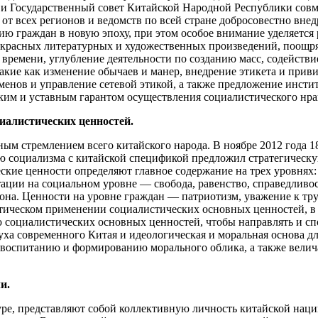
 и Государственный совет Китайской Народной Республики сов
 от всех регионов и ведомств по всей стране добросовестно вне
ю граждан в новую эпоху, при этом особое внимание уделяется 
екрасных литературных и художественных произведений, поощря
 времени, углубление деятельности по созданию масс, содейств
кие как изменение обычаев и манер, внедрение этикета и приви
енов и управление сетевой этикой, а также предложение инсти
ким и уставным гарантом осуществления социалистического нрав
иалистических ценностей.
м стремлением всего китайского народа. В ноябре 2012 года 1
ию социализма с китайской спецификой предложил стратегическ
ские ценности определяют главное содержание на трех уровнях:
ации на социальном уровне — свобода, равенство, справедливос
она. Ценности на уровне граждан — патриотизм, уважение к тру
ическом применении социалистических основных ценностей, в 
 социалистических основных ценностей, чтобы направлять и с
ха современного Китая и идеологическая и моральная основа д
воспитанию и формированию морального облика, а также велич
и.
ре, представляют собой коллективную личность китайской наци