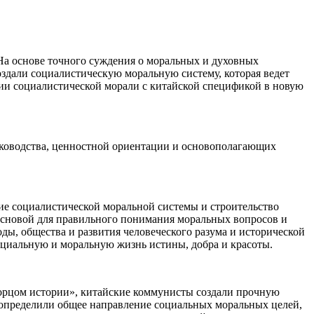
 На основе точного суждения о моральных и духовных
здали социалистическую моральную систему, которая ведет
ции социалистической морали с китайской спецификой в новую
руководства, ценностной ориентации и основополагающих
ие социалистической моральной системы и строительство
 основой для правильного понимания моральных вопросов и
ы, общества и развития человеческого разума и исторической
оциальную и моральную жизнь истины, добра и красоты.
творцом истории», китайские коммунисты создали прочную
 определили общее направление социальных моральных целей,