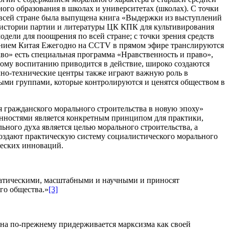
ого образования в школах и университетах (школах). С точки
о всей стране была выпущена книга «Выдержки из выступлений
 истории партии и литературы ЦК КПК для культивирования
ели для поощрения по всей стране; с точки зрения средств
жением Китая Ежегодно на CCTV в прямом эфире транслируются
о» есть специальная программа «Нравственность и право»,
нному воспитанию приводится в действие, широко создаются
чно-технические центры также играют важную роль в
выми группами, которые контролируются и ценятся обществом в
я гражданского морального строительства в новую эпоху»
енностями является конкретным принципом для практики,
ного духа является целью морального строительства, а
создают практическую систему социалистического морального
ческих инноваций.
ематическими, масштабными и научными и приносят
го общества.»
[3]
Она по-прежнему придерживается марксизма как своей