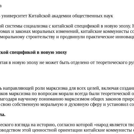
а
 университет Китайской академии общественных наук
ой системы социализма с китайской спецификой в новую эпоху.
омах и законах моральных изменений, китайские коммунисты со
о моральному строительству и продвинули практические иннова
кой спецификой в новую эпоху
тая в новую эпоху не может быть отделено от теоретического 
 направляющей роли марксизма для всех целей, включая создан
иков марксизма по вопросам морали всегда были теоретической
лагодаря научному пониманию марксизмом общих законов природ
л свою собственную моральную и духовную сферу и установил с
ла.
еского взгляда на историю, согласно которой «народ является 
ководством этой ценностной ориентации китайские коммунисты