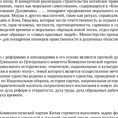
ю эпоху. В конкретной реализации строительства китайское пра
квиях, таких как моральное самосознание, содержащееся в «Книг
е сознание Дуцзянъяна …… поощряют продвижение морального хар
я, Моцзы и других мыслителей, такие как ритуал, справедливос
яна и Вэнь Тяньсяна, которые несли ответственность за подъем
и, прав человека, честности, противоречивости, гармонии и со
моделей времени и моральных образцов новой эпохи, отдел пр
льные образцы» и «самых красивых людей». Министерство про
для поощрения пионеров нравственности в различных областях 
ни с реформами и инновациями в его основе являются прочной 
и Цзиньпин из Центрального комитета Коммунистической партии 
правильного исторические, этнические, национальные и культурн
я в новую эпоху», темой которого является осуществление меч
анении единства родины и национального единства, проведение 
 по Национальная оборона, история партии, национальная истор
 практический носитель патриотического воспитания в новую э
е духа реформ и открытости, духа труда, духа образцовых рабо
уха времени.
Коммунистической партии Китая стремится выполнять задачу фо
характера в начальной и младшей средней школе, уроки политол