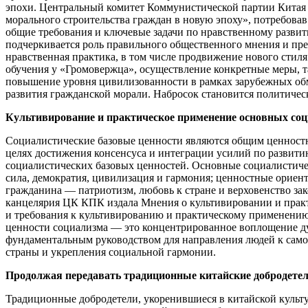
эпохи. Центральный комитет Коммунистической партии Китая
морального строительства граждан в новую эпоху», потребовав
общие требования и ключевые задачи по нравственному развити
подчеркивается роль правильного общественного мнения и пр
нравственная практика, в том числе продвижение нового стиля
обучения у «Громовержца», осуществление конкретные меры, та
повышение уровня цивилизованности в рамках зарубежных обм
развития гражданской морали. Набросок становится политичес
Культивирование и практическое применение основных соц
Социалистические базовые ценности являются общим ценностны
целях достижения консенсуса и интеграции усилий по развит
социалистических базовых ценностей. Основные социалистиче
сила, демократия, цивилизация и гармония; ценностные ориент
гражданина — патриотизм, любовь к стране и верховенство зак
канцелярия ЦК КПК издала Мнения о культивировании и практ
и требования к культивированию и практическому применению
ценности социализма — это концентрированное воплощение ду
фундаментальным руководством для направления людей к само
страны и укрепления социальной гармонии.
Продолжая передавать традиционные китайские добродетел
Традиционные добродетели, укоренившиеся в китайской культу