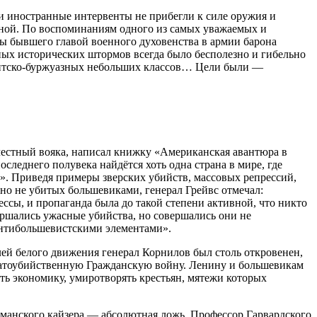
и иностранные интервенты не прибегли к силе оружия и
 иной. По воспоминаниям одного из самых уважаемых и
ы бывшего главой военного духовенства в армии барона
ных исторических штормов всегда было бесполезно и гибельно
гентско-буржуазных небольших классов… Цели были —
естный вояка, написал книжку «Американская авантюра в
следнего полувека найдётся хоть одна страна в мире, где
». Приведя примеры зверских убийств, массовых репрессий,
но не убитых большевиками, генерал Грейвс отмечал:
ссы, и пропаганда была до такой степени активной, что никто
ершались ужасные убийства, но совершались они не
 антибольшевистскими элементами».
лей белого движения генерал Корнилов был столь откровенен,
 братоубийственную Гражданскую войну. Ленину и большевикам
ать экономику, умиротворять крестьян, мятежи которых
рманского кайзера — абсолютная ложь. Профессор Гарвардского