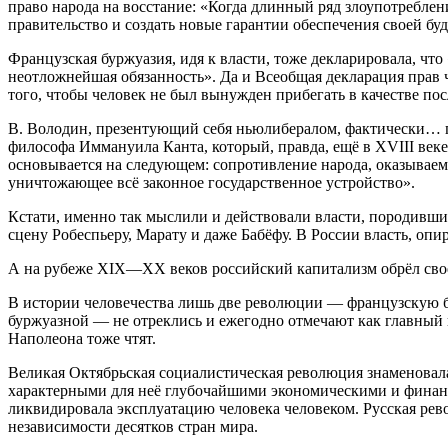
право народа на восстание: «Когда длинный ряд злоупотреблен
правительство и создать новые гарантии обеспечения своей бу
Французская буржуазия, идя к власти, тоже декларировала, что
неотложнейшая обязанность». Да и Всеобщая декларация прав ч
того, чтобы человек не был вынужден прибегать в качестве пос
В. Володин, презентующий себя ньюлибералом, фактически… при
философа Иммануила Канта, который, правда, ещё в XVIII веке
основывается на следующем: сопротивление народа, оказываемо
уничтожающее всё законное государственное устройство».
Кстати, именно так мыслили и действовали власти, породивши
сцену Робеспьеру, Марату и даже Бабёфу. В России власть, оп
А на рубеже XIX—XX веков российский капитализм обрёл свое
В истории человечества лишь две революции — французскую б
буржуазной — не отреклись и ежегодно отмечают как главный 
Наполеона тоже чтят.
Великая Октябрьская социалистическая революция знаменовал
характерными для неё глубочайшими экономическими и фина
ликвидировала эксплуатацию человека человеком. Русская ре
независимости десятков стран мира.