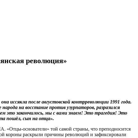
ьянская революция»
на иссякла после августовской контрреволюции 1991 года.
 народа на восстание против узурпаторов, разразился
ем это закончилось, мы с вами знаем! Это трагедия! Это
ата пошёл, сын на отца».
А. «Отцы-основатели» той самой страны, что преподносится
нской короны раскрыли причины революций и зафиксировали