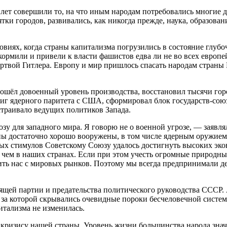
лет совершили то, на что иным народам потребовались многие д
ятки городов, развивались, как никогда прежде, наука, образова
ловиях, когда страны капитализма погрузились в состояние глуб
ормили и привели к власти фашистов едва ли не во всех европе
твой Гитлера. Европу и мир пришлось спасать народам страны 
шёл довоенный уровень производства, восстановил тысячи городо
г ядерного паритета с США, сформировал блок государств-союз
страивало ведущих политиков Запада.
зу для западного мира. Я говорю не о военной угрозе, — заявл
ны достаточно хорошо вооружены, в том числе ядерным оружием
ых стимулов Советскому Союзу удалось достигнуть высоких эко
, чем в наших странах. Если при этом учесть огромные природны
ть нас с мировых рынков. Поэтому мы всегда предпринимали де
вящей партии и предательства политического руководства СССР
за которой скрывались очевидные пороки бесчеловечной систем
итализма не изменилась.
кризису нашей страны. Уровень жизни большинства народа знач