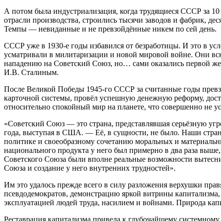
А потом была индустриализация, когда трудящиеся СССР за 10 
отрасли производства, строились тысячи заводов и фабрик, дес
Темпы — невиданные и не превзойдённые никем по сей день.
СССР уже в 1930-е годы избавился от безработицы. И это в ус
усматривали в милитаризации и новой мировой войне. Они вск
нападению на Советский Союз, но… сами оказались первой жер
И.В. Сталиным.
После Великой Победы 1945-го СССР за считанные годы превзо
карточной системы, провёл успешную денежную реформу, дости
относительно спокойный мир на планете, что совершенно не у
«Советский Союз — это страна, представлявшая серьёзную угро
года, выступая в США. — Её, в сущности, не было. Наши стра
политике и своеобразному сочетанию моральных и материальн
национального продукта у него был примерно в два раза выше
Советского Союза были вполне реальные возможности вытесни
Союза и создание у него внутренних трудностей».
Им это удалось прежде всего в силу разложения верхушки пра
псевдодемократов, демонстрацию яркой витрины капитализма, 
эксплуатацией людей труда, насилием и войнами. Природа кап
Реставрация капитализма привела к глубочайшему системному 