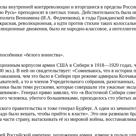
силы внутренней контрреволюции и вторгшиеся в пределы Росси
ую Русь» преподносят в светлых тонах. Действительность была
полита Вениамина (И.А. Федченкова), в годы Гражданской войн
красная, революционная, а идти против стихии таких колоссаль
волюционные движения, было не народно-классовое, а интелли
пособники «белого воинства».
иционным корпусом армии США в Сибири в 1918—1920 годах, ч
экз.). В ней он свидетельствует: «Сомневаюсь, что в истории по
наказания, чем это было в Сибири при режиме адмирала Колчака
телей, а то и членов Учредительного собрания, разогнанных, 
вики были теми русскими, которые совершали эти ужасные эксце
ьшевиков». Генерал прямо заявлял, что «в Восточной Сибири сов
дого человека, убитого большевиками, приходилось сто убитых
кого правительства и тоже генерал Будберг. А один из зачинате
 надо было вешать, чтобы прийти к власти». Это они развязали
а части страну, вытаскивать её из мировой войны, восстанавлив
ей Российской империи, разложении армии, измене в пользу ге