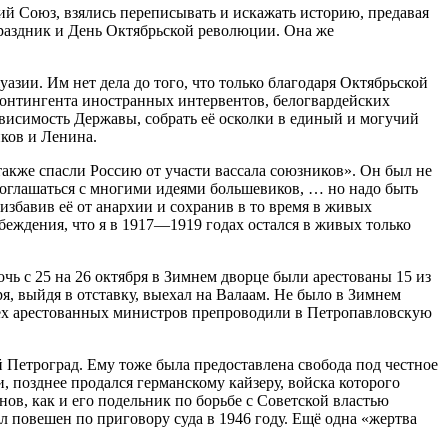
ий Союз, взялись переписывать и искажать историю, предавая
 праздник и День Октябрьской революции. Она же
зии. Им нет дела до того, что только благодаря Октябрьской
онтингента иностранных интервентов, белогвардейских
висимость Державы, собрать её осколки в единый и могучий
ков и Ленина.
акже спасли Россию от участи вассала союзников». Он был не
оглашаться с многими идеями большевиков, … но надо быть
избавив её от анархии и сохранив в то время в живых
убеждения, что я в 1917—1919 годах остался в живых только
ь с 25 на 26 октября в Зимнем дворце были арестованы 15 из
, выйдя в отставку, выехал на Валаам. Не было в Зимнем
всех арестованных министров препроводили в Петропавловскую
 Петроград. Ему тоже была предоставлена свобода под честное
, позднее продался германскому кайзеру, войска которого
в, как и его подельник по борьбе с Советской властью
л повешен по приговору суда в 1946 году. Ещё одна «жертва