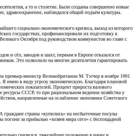
есятилетия, а то и столетие. Были созданы совершенно новые
ние, здравоохранение, наблюдался общий подъём культуры.
очайшего социально-экономического кризиса, выход из которого
йских государствах, профинансировали их подготовку к
Великого Октября под руководством коммунистов во главе с
в и сёл, заводов и шахт, первым в Европе отказался от
ников. Это позволило на многие десятилетия гарантировать
яла премьер-министр Великобритании М. Тэтчер в ноябре 1991
. Я имею в виду угрозу экономическую. Благодаря плановой
номических показателей. Процент прироста валового
е ресурсы СССР, то при рациональном ведении хозяйства у
йствия, направленные на ослабление экономики Советского
. А граждане страны «купились» на несбыточные посулы
ы погони за прибылью «хозяев мира сего» с беспощадной
ительно снизился, тяжелейшее положение в науке и