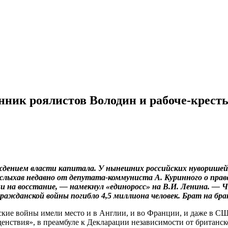
нник роялистов Володин и рабоче-крест
дением власти капитала. У нынешних российских нуворишей о
слыхав недавно от депутата-коммуниста А. Куринного о праве
и на восстание, — намекнул «единоросс» на В.И. Ленина. — Ч
 Гражданской войны погибло 4,5 миллиона человек. Брат на бр
ие войны имели место и в Англии, и во Франции, и даже в СШ
оденствия», в преамбуле к Декларации независимости от брита