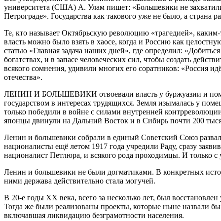
университета (США) А. Улам пишет: «Большевики не захватили 
Петрограде». Государства как такового уже не было, а страна 
Те, кто называет Октябрьскую революцию «трагедией», каким
власть можно было взять в хаосе, когда и Россию как целостну
статью «Главная задача наших дней», где определил: «Добиться
богатствах, и в запасе человеческих сил, чтобы создать дейст
всякого сомнения, удивили многих его соратников: «Россия ид
отечества».
ЛЕНИН И БОЛЬШЕВИКИ отвоевали власть у буржуазии и поме
государством в интересах трудящихся. Земля изымалась у поме
только победили в войне с силами внутренней контрреволюции,
японцы двинули на Дальний Восток и в Сибирь почти 200 тыся
Ленин и большевики собрали в единый Советский Союз развал
националисты ещё летом 1917 года учредили Раду, сразу заяв
националист Петлюра, и всякого рода проходимцы. И только с
Ленин и большевики не были догматиками. В конкретных истор
ними держава действительно стала могучей.
В 20-е годы ХХ века, всего за несколько лет, был восстановл
Тогда же были реализованы проекты, которые ныне назвали б
включавшая ликвидацию безграмотности населения.