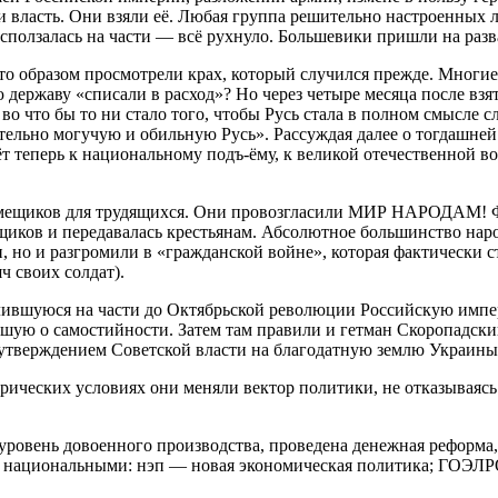
власть. Они взяли её. Любая группа решительно настроенных лю
расползалась на части — всё рухнуло. Большевики пришли на раз
-то образом просмотрели крах, который случился прежде. Мног
ю державу «списали в расход»? Но через четыре месяца после вз
 во что бы то ни стало того, чтобы Русь стала в полном смысле
вительно могучую и обильную Русь». Рассуждая далее о тогдашней
ёт теперь к национальному подъ-ёму, к великой отечественной 
щиков для трудящихся. Они провозгласили МИР НАРОДАМ! Фаб
щиков и передавалась крестьянам. Абсолютное большинство наро
 но и разгромили в «гражданской войне», которая фактически ст
ч своих солдат).
ившуюся на части до Октябрьской революции Российскую импер
ившую о самостийности. Затем там правили и гетман Скоропадск
 утверждением Советской власти на благодатную землю Украины
ических условиях они меняли вектор политики, не отказываясь
ен уровень довоенного производства, проведена денежная реформ
ы национальными: нэп — новая экономическая политика; ГОЭЛР