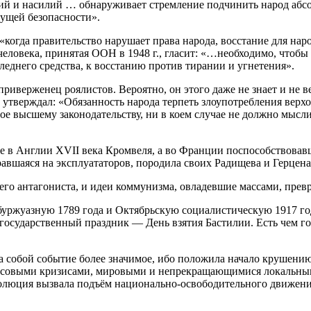
ий и насилий … обнаруживает стремление подчинить народ абсол
дущей безопасности».
 «когда правительство нарушает права народа, восстание для нар
еловека, принятая ООН в 1948 г., гласит: «…необходимо, чтобы 
леднего средства, к восстанию против тирании и угнетения».
верженец роялистов. Вероятно, он этого даже не знает и не ве
 утверждал: «Обязанность народа терпеть злоупотребления верх
е высшему законодательству, ни в коем случае не должно мыслит
е в Англии XVII века Кромвеля, а во Франции поспособствовав
иравшаяся на эксплуататоров, породила своих Радищева и Герцен
го антагониста, и идеи коммунизма, овладевшие массами, прев
уржуазную 1789 года и Октябрьскую социалистическую 1917 го
государственный праздник — День взятия Бастилии. Есть чем го
а собой событие более значимое, ибо положила начало крушени
нсовыми кризисами, мировыми и непрекращающимися локальны
волюция вызвала подъём национально-освободительного движен