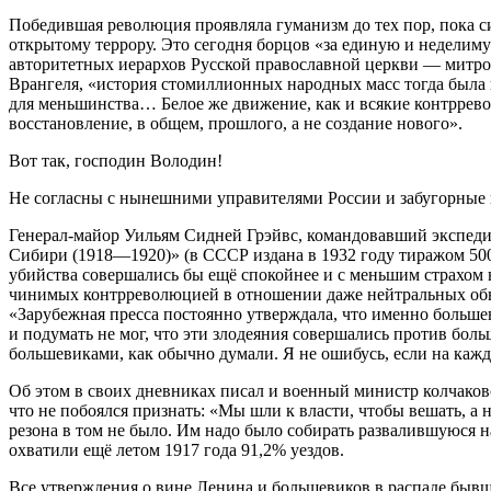
Победившая революция проявляла гуманизм до тех пор, пока 
открытому террору. Это сегодня борцов «за единую и неделим
авторитетных иерархов Русской православной церкви — митро
Врангеля, «история стомиллионных народных масс тогда была 
для меньшинства… Белое же движение, как и всякие контрре
восстановление, в общем, прошлого, а не создание нового».
Вот так, господин Володин!
Не согласны с нынешними управителями России и забугорные 
Генерал-майор Уильям Сидней Грэйвс, командовавший экспед
Сибири (1918—1920)» (в СССР издана в 1932 году тиражом 5000 
убийства совершались бы ещё спокойнее и с меньшим страхом 
чинимых контрреволюцией в отношении даже нейтральных обыва
«Зарубежная пресса постоянно утверждала, что именно больше
и подумать не мог, что эти злодеяния совершались против бол
большевиками, как обычно думали. Я не ошибусь, если на каж
Об этом в своих дневниках писал и военный министр колчаковс
что не побоялся признать: «Мы шли к власти, чтобы вешать, а
резона в том не было. Им надо было собирать развалившуюся н
охватили ещё летом 1917 года 91,2% уездов.
Все утверждения о вине Ленина и большевиков в распаде бывш