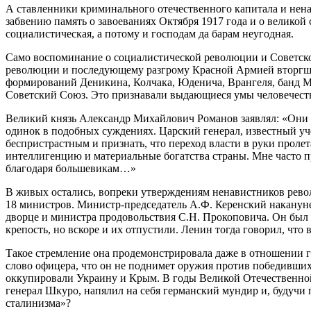
А ставленники криминального отечественного капитала и нена
забвению память о завоеваниях Октября 1917 года и о великой
социалистическая, а потому и господам да барам неугодная.
Само воспоминание о социалистической революции и Советской
революции и последующему разгрому Красной Армией вторгшег
формирований Деникина, Колчака, Юденича, Врангеля, банд Ма
Советский Союз. Это признавали выдающиеся умы человечеств
Великий князь Александр Михайлович Романов заявлял: «Они (
одинок в подобных суждениях. Царский генерал, известный у
беспристрастным и признать, что переход власти в руки пролет
интеллигенцию и материальные богатства страны. Мне часто пр
благодаря большевикам…»
В живых остались, вопреки утверждениям ненавистников револю
18 министров. Министр-председатель А.Ф. Керенский накануне
дворце и министра продовольствия С.Н. Прокоповича. Он был 
крепость, но вскоре и их отпустили. Ленин тогда говорил, что 
Такое стремление она продемонстрировала даже в отношении г
слово офицера, что он не поднимет оружия против победивших 
оккупировали Украину и Крым. В годы Великой Отечественной 
генерал Шкуро, напялил на себя германский мундир и, будучи 
сталинизма»?