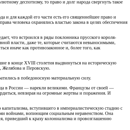
ютному деспотизму, то право и долг народа свергнуть такое
ода и для каждой его части есть его священнейшее право и
права человека охранялись властью закона в целях обеспечения
дает, что встроился в ряды поклонника прусского короля-
овной власти, даже те, которые считаются невыносимыми,
ься иначе как противозаконное и, более того, как
шие в конце XVIII столетия выдвинуться на историческую
а, Желябова и Перовскую.
ратились в победоносную материальную силу.
да в России — нарекли великими. Французы от своей —
рдиться, невзирая на огромные жертвы и поражения. И
ю капитализма, вступившего в империалистическую стадию с
ми войнами, вопиющим социальным неравенством. Она
ия, приведший к краху колониализма и провозглашению