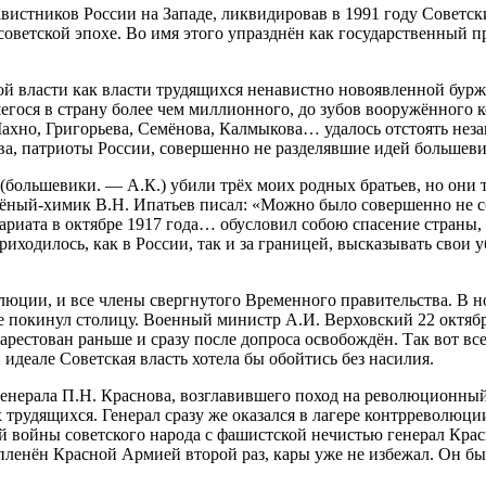
вистников России на Западе, ликвидировав в 1991 году Советск
 советской эпохе. Во имя этого упразднён как государственный
 власти как власти трудящихся ненавистно новоявленной буржуа
ося в страну более чем миллионного, до зубов вооружённого к
хно, Григорьева, Семёнова, Калмыкова… удалось отстоять неза
а, патриоты России, совершенно не разделявшие идей большеви
большевики. — А.К.) убили трёх моих родных братьев, но они т
чёный-химик В.Н. Ипатьев писал: «Можно было совершенно не с
ариата в октябре 1917 года… обусловил собою спасение страны, 
иходилось, как в России, так и за границей, высказывать свои 
ции, и все члены свергнутого Временного правительства. В ноч
 покинул столицу. Военный министр А.И. Верховский 22 октября
арестован раньше и сразу после допроса освобождён. Так вот 
в идеале Советская власть хотела бы обойтись без насилия.
енерала П.Н. Краснова, возглавившего поход на революционный
трудящихся. Генерал сразу же оказался в лагере контрреволюции
войны советского народа с фашистской нечистью генерал Красно
пленён Красной Армией второй раз, кары уже не избежал. Он бы