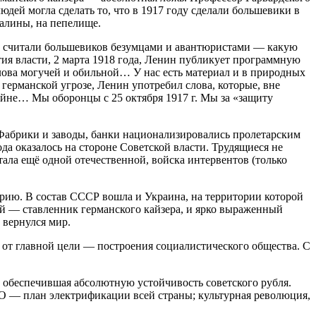
дей могла сделать то, что в 1917 году сделали большевики в
валины, на пепелище.
ие считали большевиков безумцами и авантюристами — какую
ятия власти, 2 марта 1918 года, Ленин публикует программную
 слова могучей и обильной… У нас есть материал и в природных
 германской угрозе, Ленин употребил слова, которые, вне
войне… Мы оборонцы с 25 октября 1917 г. Мы за «защиту
рики и заводы, банки национализировались пролетарским
да оказалось на стороне Советской власти. Трудящиеся не
ала ещё одной отечественной, войска интервентов (только
ию. В состав СССР вошла и Украина, на территории которой
ий — ставленник германского кайзера, и ярко выраженный
 вернулся мир.
 от главной цели — построения социалистического общества. С
а, обеспечившая абсолютную устойчивость советского рубля.
О — план электрификации всей страны; культурная революция,