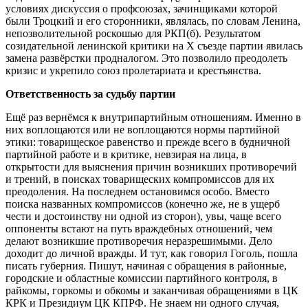
условиях дискуссия о профсоюзах, зачинщиками которой
были Троцкий и его сторонники, являлась, по словам Ленина,
непозволительной роскошью для РКП(б). Результатом
созидательной ленинской критики на Х съезде партии явилась
замена развёрстки продналогом. Это позволило преодолеть
кризис и укрепило союз пролетариата и крестьянства.
Ответственность за судьбу партии
Ещё раз вернёмся к внутрипартийным отношениям. Именно в
них воплощаются или не воплощаются нормы партийной
этики: товарищеское равенство и прежде всего в будничной
партийной работе и в критике, невзирая на лица, в
открытости для выяснения причин возникших противоречий
и трений, в поисках товарищеских компромиссов для их
преодоления. На последнем остановимся особо. Вместо
поиска названных компромиссов (конечно же, не в ущерб
чести и достоинству ни одной из сторон), увы, чаще всего
оппоненты встают на путь враждебных отношений, чем
делают возникшие противоречия неразрешимыми. Дело
доходит до личной вражды. И тут, как говорил Гоголь, пошла
писать губерния. Пишут, начиная с обращения в районные,
городские и областные комиссии партийного контроля, в
райкомы, горкомы и обкомы и заканчивая обращениями в ЦК
КРК и Президиум ЦК КПРФ. Не знаем ни одного случая,