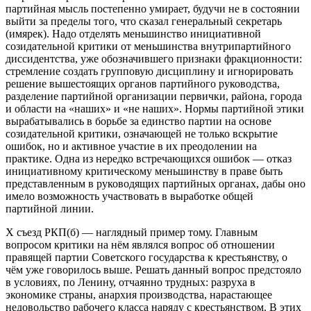
партийная мысль постепенно умирает, будучи не в состоянии
выйти за пределы того, что сказал генеральный секретарь
(имярек). Надо отделять меньшинство инициативной
созидательной критики от меньшинства внутрипартийного
диссидентства, уже обозначившего признаки фракционности:
стремление создать групповую дисциплину и игнорировать
решение вышестоящих органов партийного руководства,
разделение партийной организации первички, района, города
и области на «наших» и «не наших». Нормы партийной этики
вырабатывались в борьбе за единство партии на основе
созидательной критики, означающей не только вскрытие
ошибок, но и активное участие в их преодолении на
практике. Одна из нередко встречающихся ошибок — отказ
инициативному критическому меньшинству в праве быть
представленным в руководящих партийных органах, дабы оно
имело возможность участвовать в выработке общей
партийной линии.
Х съезд РКП(б) — наглядный пример тому. Главным
вопросом критики на нём являлся вопрос об отношении
правящей партии Советского государства к крестьянству, о
чём уже говорилось выше. Решать данный вопрос предстояло
в условиях, по Ленину, отчаянно трудных: разруха в
экономике страны, анархия производства, нарастающее
недовольство рабочего класса наряду с крестьянством. В этих