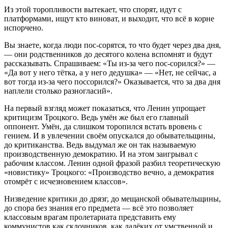
Из этой торопливости вытекает, что спорят, идут с
платформами, ищут кто виноват, и выходит, что всё в корне
испорчено.
Вы знаете, когда люди пос-сорятся, то что будет через два дня,
— они родственников до десятого колена вспомнят и будут
рассказывать. Спрашиваем: «Ты из-за чего пос-сорился?» —
«Да вот у него тётка, а у него дедушка» — «Нет, не сейчас, а
вот тогда из-за чего поссорился?» Оказывается, что за два дня
наплели столько разногласий».
На первый взгляд может показаться, что Ленин упрощает
критицизм Троцкого. Ведь умён же был его главный
оппонент. Умён, да слишком торопился встать вровень с
гением. И в увлечении своём опускался до обывательщины,
до критиканства. Ведь выдумал же он так называемую
производственную демократию. И на этом заигрывал с
рабочим классом. Ленин одной фразой разбил теоретическую
«новистику» Троцкого: «Производство вечно, а демократия
отомрёт с исчезновением классов».
Низведение критики до дрязг, до мещанской обывательщины,
до спора без знания его предмета — всё это позволяет
классовым врагам пролетариата представить ему
коммунистов как склочников, как далёких от умственной и