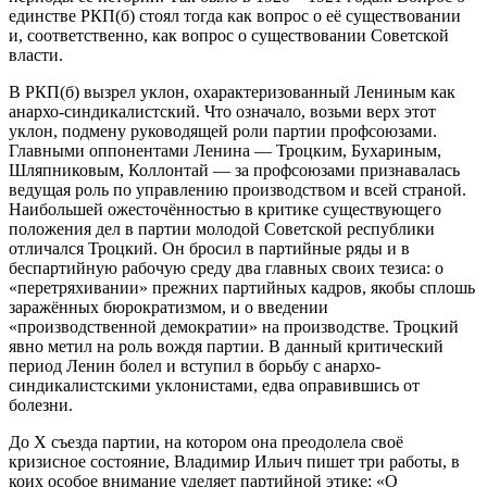
единстве РКП(б) стоял тогда как вопрос о её существовании
и, соответственно, как вопрос о существовании Советской
власти.
В РКП(б) вызрел уклон, охарактеризованный Лениным как
анархо-синдикалистский. Что означало, возьми верх этот
уклон, подмену руководящей роли партии профсоюзами.
Главными оппонентами Ленина — Троцким, Бухариным,
Шляпниковым, Коллонтай — за профсоюзами признавалась
ведущая роль по управлению производством и всей страной.
Наибольшей ожесточённостью в критике существующего
положения дел в партии молодой Советской республики
отличался Троцкий. Он бросил в партийные ряды и в
беспартийную рабочую среду два главных своих тезиса: о
«перетряхивании» прежних партийных кадров, якобы сплошь
заражённых бюрократизмом, и о введении
«производственной демократии» на производстве. Троцкий
явно метил на роль вождя партии. В данный критический
период Ленин болел и вступил в борьбу с анархо-
синдикалистскими уклонистами, едва оправившись от
болезни.
До Х съезда партии, на котором она преодолела своё
кризисное состояние, Владимир Ильич пишет три работы, в
коих особое внимание уделяет партийной этике: «О