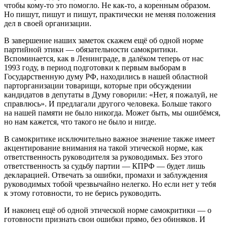
чтобы кому-то это помогло. Не как-то, а коренным образом.
Но пишут, пишут и пишут, практически не меняя положения
дел в своей организации.
В завершение наших заметок скажем ещё об одной норме
партийной этики — обязательности самокритики.
Вспоминается, как в Ленинграде, в далёком теперь от нас
1993 году, в период подготовки к первым выборам в
Государственную думу РФ, находились в нашей областной
парторганизации товарищи, которые при обсуждении
кандидатов в депутаты в Думу говорили: «Нет, я пожалуй, не
справлюсь». И предлагали другого человека. Больше такого
на нашей памяти не было никогда. Может быть, мы ошибёмся,
но нам кажется, что такого не было и нигде.
В самокритике исключительно важное значение также имеет
акцентирование внимания на такой этической норме, как
ответственность руководителя за руководимых. Без этого
ответственность за судьбу партии — КПРФ — будет лишь
декларацией. Отвечать за ошибки, промахи и заблуждения
руководимых тобой чрезвычайно нелегко. Но если нет у тебя
к этому готовности, то не берись руководить.
И наконец ещё об одной этической норме самокритики — о
готовности признать свои ошибки прямо, без обиняков. И