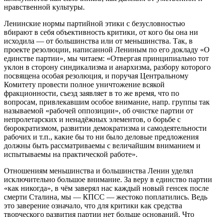
нравственной культуры.
Ленинские нормы партийной этики с безусловностью
вбирают в себя объективность критики, от кого бы она ни
исходила — от большинства или от меньшинства. Так, в
проекте резолюции, написанной Лениным по его докладу «О
единстве партии», мы читаем: «Отвергая принципиально тот
уклон в сторону синдикализма и анархизма, разбору которого
посвящена особая резолюция, и поручая Центральному
Комитету провести полное уничтожение всякой
фракционности, съезд заявляет в то же время, что по
вопросам, привлекавшим особое внимание, напр. группы так
называемой «рабочей оппозиции», об очистке партии от
непролетарских и ненадёжных элементов, о борьбе с
бюрократизмом, развитии демократизма и самодеятельности
рабочих и т.п., какие бы то ни было деловые предложения
должны быть рассматриваемы с величайшим вниманием и
испытываемы на практической работе».
Отношениям меньшинства и большинства Ленин уделял
исключительно большое внимание. За веру в единство партии
«как никогда», в чём заверял нас каждый новый генсек после
смерти Сталина, мы — КПСС — жестоко поплатились. Ведь
это заверение означало, что для критики как средства
творческого развития партии нет больше оснований. Что