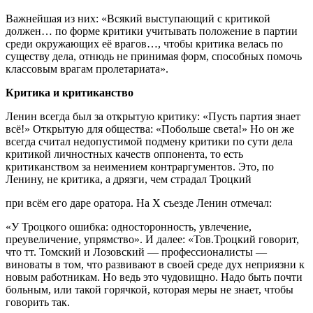
Важнейшая из них: «Всякий выступающий с критикой
должен… по форме критики учитывать положение в партии
среди окружающих её врагов…, чтобы критика велась по
существу дела, отнюдь не принимая форм, способных помочь
классовым врагам пролетариата».
Критика и критиканство
Ленин всегда был за открытую критику: «Пусть партия знает
всё!» Открытую для общества: «Побольше света!» Но он же
всегда считал недопустимой подмену критики по сути дела
критикой личностных качеств оппонента, то есть
критиканством за неимением контраргументов. Это, по
Ленину, не критика, а дрязги, чем страдал Троцкий
при всём его даре оратора. На Х съезде Ленин отмечал:
«У Троцкого ошибка: односторонность, увлечение,
преувеличение, упрямство». И далее: «Тов.Троцкий говорит,
что тт. Томский и Лозовский — профессионалисты —
виноваты в том, что развивают в своей среде дух неприязни к
новым работникам. Но ведь это чудовищно. Надо быть почти
больным, или такой горячкой, которая меры не знает, чтобы
говорить так.