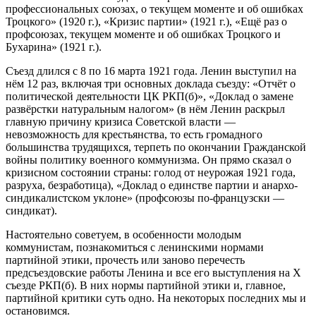
профессиональных союзах, о текущем моменте и об ошибках
Троцкого» (1920 г.), «Кризис партии» (1921 г.), «Ещё раз о
профсоюзах, текущем моменте и об ошибках Троцкого и
Бухарина» (1921 г.).
Съезд длился с 8 по 16 марта 1921 года. Ленин выступил на
нём 12 раз, включая три основных доклада съезду: «Отчёт о
политической деятельности ЦК РКП(б)», «Доклад о замене
развёрстки натуральным налогом» (в нём Ленин раскрыл
главную причину кризиса Советской власти —
невозможность для крестьянства, то есть громадного
большинства трудящихся, терпеть по окончании Гражданской
войны политику военного коммунизма. Он прямо сказал о
кризисном состоянии страны: голод от неурожая 1921 года,
разруха, безработица), «Доклад о единстве партии и анархо-
синдикалистском уклоне» (профсоюзы по-французски —
синдикат).
Настоятельно советуем, в особенности молодым
коммунистам, познакомиться с ленинскими нормами
партийной этики, прочесть или заново перечесть
предсъездовские работы Ленина и все его выступления на Х
съезде РКП(б). В них нормы партийной этики и, главное,
партийной критики суть одно. На некоторых последних мы и
остановимся.