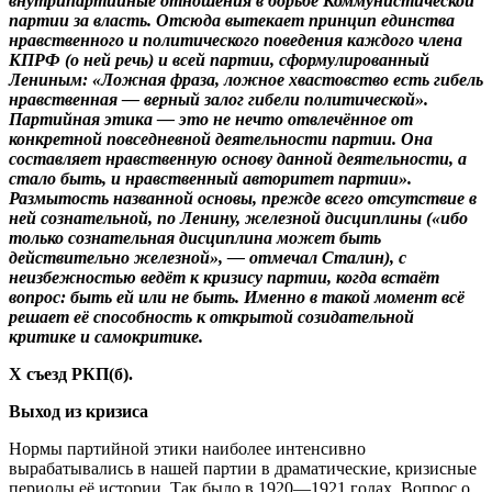
внутрипартийные отношения в борьбе Коммунистической
партии за власть. Отсюда вытекает принцип единства
нравственного и политического поведения каждого члена
КПРФ (о ней речь) и всей партии, сформулированный
Лениным: «Ложная фраза, ложное хвастовство есть гибель
нравственная — верный залог гибели политической».
Партийная этика — это не нечто отвлечённое от
конкретной повседневной деятельности партии. Она
составляет нравственную основу данной деятельности, а
стало быть, и нравственный авторитет партии».
Размытость названной основы, прежде всего отсутствие в
ней сознательной, по Ленину, железной дисциплины («ибо
только сознательная дисциплина может быть
действительно железной», — отмечал Сталин), с
неизбежностью ведёт к кризису партии, когда встаёт
вопрос: быть ей или не быть. Именно в такой момент всё
решает её способность к открытой созидательной
критике и самокритике.
Х съезд РКП(б).
Выход из кризиса
Нормы партийной этики наиболее интенсивно
вырабатывались в нашей партии в драматические, кризисные
периоды её истории. Так было в 1920—1921 годах. Вопрос о