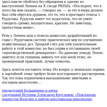
здесь нам не обойтись без обращения к одному из
выступлений Ленина на Х съезде РКП(б). «Последнее, что я
хотел бы вам сказать, — говорил он, — за что я вчера должен
был себя обругать дураком, это то, что я проглядел тезисы т.
Рудзутака. Рудзутак имеет тот недостаток, что не умеет
говорить громко, внушительно, красиво. Не заметишь,
пропустишь мимо».
Речь у Ленина шла о тезисах комиссии, разработавшей во
главе с Рудзутаком систему практических мер по улучшению
хозяйственных дел. Троцкий счёл для себя унизительным
работу в этой комиссии, но был упрям в отстаивании своей
«производственной демократии». По данному поводу Ленин
заметил: если спешишь заявить тот или иной тезис, не
проверенный практикой, лучше помолчи.
Здесь хочется поставить точку. Но вопрос о ленинских нормах
в партийной этике требует более всестороннего рассмотрения.
Так что пока ограничимся высказанными заметками и
поставим многоточие…
Навигация
Предыдущий
предыдущий
Большевики и наука
Следующее
пост:
следующий
Историк Александр Кругликов: «Поклонник
по
сообщение:
роялистов Володин и рабоче-крестьянская революция»
записям