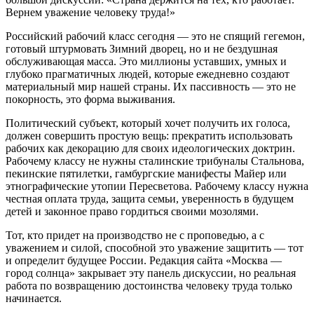
Вернем уважение человеку труда!»
Российский рабочий класс сегодня — это не спящий гегемон,
готовый штурмовать Зимний дворец, но и не бездушная
обслуживающая масса. Это миллионы уставших, умных и
глубоко прагматичных людей, которые ежедневно создают
материальный мир нашей страны. Их пассивность — это не
покорность, это форма выживания.
Политический субъект, который хочет получить их голоса,
должен совершить простую вещь: прекратить использовать
рабочих как декорацию для своих идеологических доктрин.
Рабочему классу не нужны сталинские трибуналы Стальнова,
пекинские пятилетки, гамбургские манифесты Майер или
этнографические утопии Пересветова. Рабочему классу нужна
честная оплата труда, защита семьи, уверенность в будущем
детей и законное право гордиться своими мозолями.
Тот, кто придет на производство не с проповедью, а с
уважением и силой, способной это уважение защитить — тот
и определит будущее России. Редакция сайта «Москва —
город солнца» закрывает эту панель дискуссии, но реальная
работа по возвращению достоинства человеку труда только
начинается.