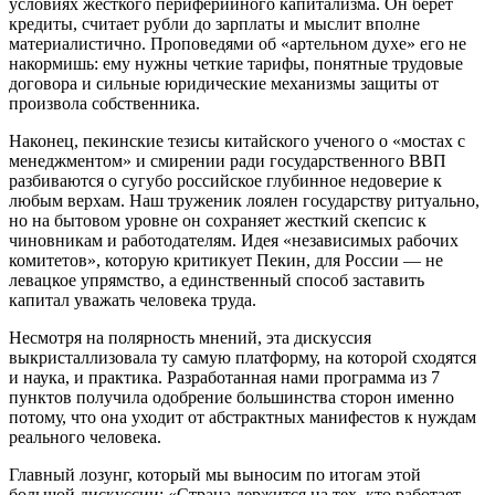
условиях жесткого периферийного капитализма. Он берет
кредиты, считает рубли до зарплаты и мыслит вполне
материалистично. Проповедями об «артельном духе» его не
накормишь: ему нужны четкие тарифы, понятные трудовые
договора и сильные юридические механизмы защиты от
произвола собственника.
Наконец, пекинские тезисы китайского ученого о «мостах с
менеджментом» и смирении ради государственного ВВП
разбиваются о сугубо российское глубинное недоверие к
любым верхам. Наш труженик лоялен государству ритуально,
но на бытовом уровне он сохраняет жесткий скепсис к
чиновникам и работодателям. Идея «независимых рабочих
комитетов», которую критикует Пекин, для России — не
левацкое упрямство, а единственный способ заставить
капитал уважать человека труда.
Несмотря на полярность мнений, эта дискуссия
выкристаллизовала ту самую платформу, на которой сходятся
и наука, и практика. Разработанная нами программа из 7
пунктов получила одобрение большинства сторон именно
потому, что она уходит от абстрактных манифестов к нуждам
реального человека.
Главный лозунг, который мы выносим по итогам этой
большой дискуссии: «Страна держится на тех, кто работает.