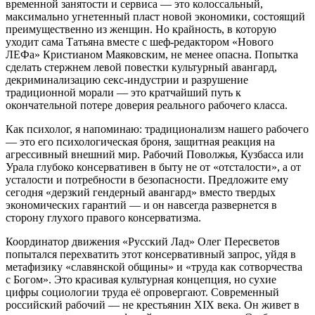
временной занятости и сервиса — это колоссальный,
максимально угнетенный пласт новой экономики, состоящий
преимущественно из женщин. Но крайность, в которую
уходит сама Татьяна вместе с шеф-редактором «Нового
ЛЕФа» Кристианом Маяковским, не менее опасна. Попытка
сделать стержнем левой повестки культурный авангард,
декриминализацию секс-индустрии и разрушение
традиционной морали — это кратчайший путь к
окончательной потере доверия реального рабочего класса.
Как психолог, я напоминаю: традиционализм нашего рабочего
— это его психологическая броня, защитная реакция на
агрессивный внешний мир. Рабочий Поволжья, Кузбасса или
Урала глубоко консервативен в быту не от «отсталости», а от
усталости и потребности в безопасности. Предложите ему
сегодня «дерзкий гендерный авангард» вместо твердых
экономических гарантий — и он навсегда развернется в
сторону глухого правого консерватизма.
Координатор движения «Русский Лад» Олег Пересветов
попытался перехватить этот консервативный запрос, уйдя в
метафизику «славянской общины» и «труда как сотворчества
с Богом». Это красивая культурная концепция, но сухие
цифры социологии труда её опровергают. Современный
российский рабочий — не крестьянин XIX века. Он живет в