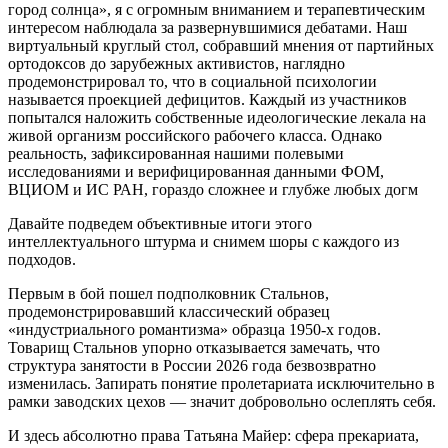
город солнца», я с огромным вниманием и терапевтическим
интересом наблюдала за развернувшимися дебатами. Наш
виртуальный круглый стол, собравший мнения от партийных
ортодоксов до зарубежных активистов, наглядно
продемонстрировал то, что в социальной психологии
называется проекцией дефицитов. Каждый из участников
попытался наложить собственные идеологические лекала на
живой организм российского рабочего класса. Однако
реальность, зафиксированная нашими полевыми
исследованиями и верифицированная данными ФОМ,
ВЦИОМ и ИС РАН, гораздо сложнее и глубже любых догм
Давайте подведем объективные итоги этого
интеллектуального штурма и снимем шоры с каждого из
подходов.
Первым в бой пошел подполковник Стальнов,
продемонстрировавший классический образец
«индустриального романтизма» образца 1950-х годов.
Товарищ Стальнов упорно отказывается замечать, что
структура занятости в России 2026 года безвозвратно
изменилась. Запирать понятие пролетариата исключительно в
рамки заводских цехов — значит добровольно ослеплять себя.
И здесь абсолютно права Татьяна Майер: сфера прекариата,