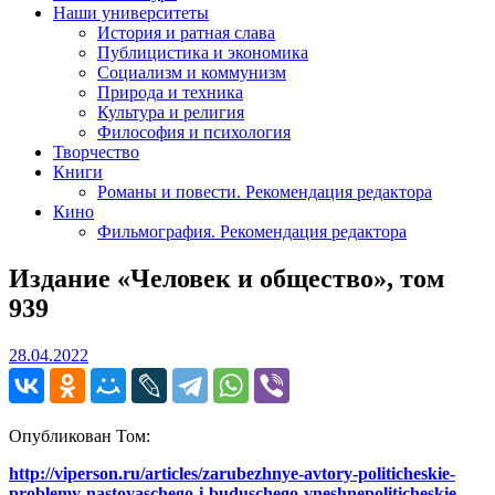
Наши университеты
История и ратная слава
Публицистика и экономика
Социализм и коммунизм
Природа и техника
Культура и религия
Философия и психология
Творчество
Книги
Романы и повести. Рекомендация редактора
Кино
Фильмография. Рекомендация редактора
Издание «Человек и общество», том
939
28.04.2022
28.04.2022
Опубликован Том:
http://viperson.ru/articles/zarubezhnye-avtory-politicheskie-
problemy-nastoyaschego-i-buduschego-vneshnepoliticheskie-