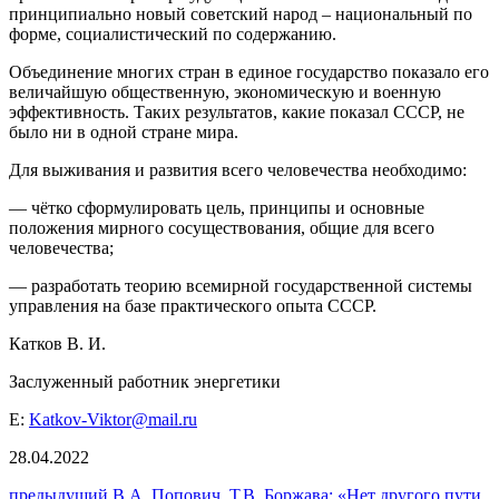
принципиально новый советский народ – национальный по
форме, социалистический по содержанию.
Объединение многих стран в единое государство показало его
величайшую общественную, экономическую и военную
эффективность. Таких результатов, какие показал СССР, не
было ни в одной стране мира.
Для выживания и развития всего человечества необходимо:
— чётко сформулировать цель, принципы и основные
положения мирного сосуществования, общие для всего
человечества;
— разработать теорию всемирной государственной системы
управления на базе практического опыта СССР.
Катков В. И.
Заслуженный работник энергетики
E:
Katkov-Viktor@mail.ru
28.04.2022
Навигация
Предыдущий
предыдущий
В.А. Попович, Т.В. Боржава: «Нет другого пути,