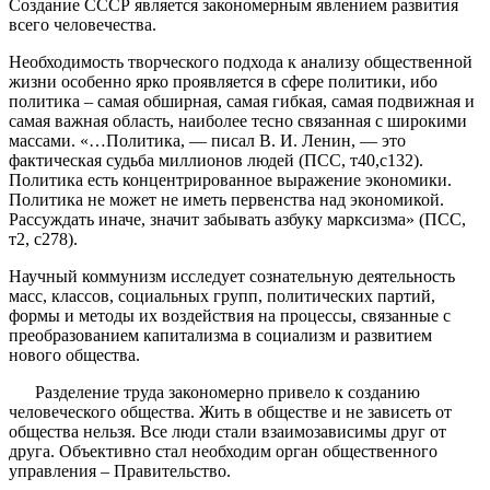
Создание СССР является закономерным явлением развития
всего человечества.
Необходимость творческого подхода к анализу общественной
жизни особенно ярко проявляется в сфере политики, ибо
политика – самая обширная, самая гибкая, самая подвижная и
самая важная область, наиболее тесно связанная с широкими
массами. «…Политика, — писал В. И. Ленин, — это
фактическая судьба миллионов людей (ПСС, т40,с132).
Политика есть концентрированное выражение экономики.
Политика не может не иметь первенства над экономикой.
Рассуждать иначе, значит забывать азбуку марксизма» (ПСС,
т2, с278).
Научный коммунизм исследует сознательную деятельность
масс, классов, социальных групп, политических партий,
формы и методы их воздействия на процессы, связанные с
преобразованием капитализма в социализм и развитием
нового общества.
Разделение труда закономерно привело к созданию
человеческого общества. Жить в обществе и не зависеть от
общества нельзя. Все люди стали взаимозависимы друг от
друга. Объективно стал необходим орган общественного
управления – Правительство.