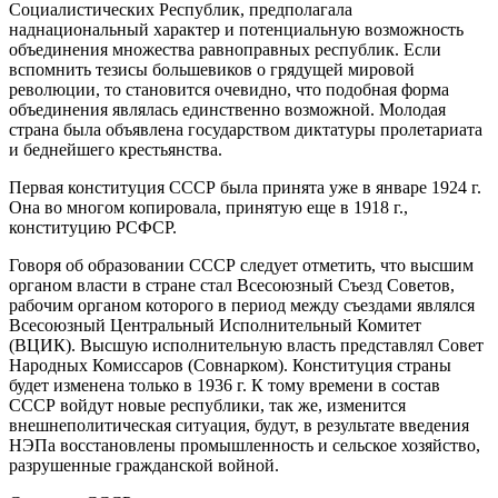
Социалистических Республик, предполагала
наднациональный характер и потенциальную возможность
объединения множества равноправных республик. Если
вспомнить тезисы большевиков о грядущей мировой
революции, то становится очевидно, что подобная форма
объединения являлась единственно возможной. Молодая
страна была объявлена государством диктатуры пролетариата
и беднейшего крестьянства.
Первая конституция СССР была принята уже в январе 1924 г.
Она во многом копировала, принятую еще в 1918 г.,
конституцию РСФСР.
Говоря об образовании СССР следует отметить, что высшим
органом власти в стране стал Всесоюзный Съезд Советов,
рабочим органом которого в период между съездами являлся
Всесоюзный Центральный Исполнительный Комитет
(ВЦИК). Высшую исполнительную власть представлял Совет
Народных Комиссаров (Совнарком). Конституция страны
будет изменена только в 1936 г. К тому времени в состав
СССР войдут новые республики, так же, изменится
внешнеполитическая ситуация, будут, в результате введения
НЭПа восстановлены промышленность и сельское хозяйство,
разрушенные гражданской войной.