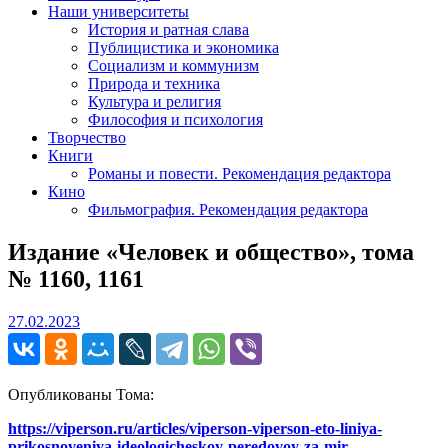
Наши университеты
История и ратная слава
Публицистика и экономика
Социализм и коммунизм
Природа и техника
Культура и религия
Философия и психология
Творчество
Книги
Романы и повести. Рекомендация редактора
Кино
Фильмография. Рекомендация редактора
Издание «Человек и общество», тома
№ 1160, 1161
27.02.2023
27.02.2023
Опубликованы Тома:
https://viperson.ru/articles/viperson-viperson-eto-liniya-
prikosnoveniya-ideologicheskoy-peredovoy-za-mir-