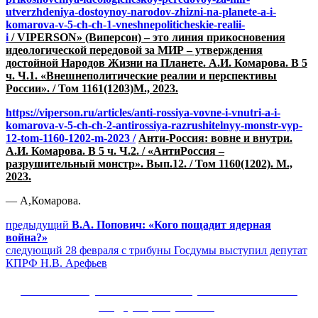
utverzhdeniya-dostoynoy-narodov-zhizni-na-planete-a-i-
komarova-v-5-ch-ch-1-vneshnepoliticheskie-realii-
i
/
VIPERSON» (Виперсон) – это линия прикосновения
идеологической передовой за МИР – утверждения
достойной Народов Жизни на Планете. А.И. Комарова. В 5
ч. Ч.1. «Внешнеполитические реалии и перспективы
России». / Том 1161(1203)М., 2023.
https://viperson.ru/articles/anti-rossiya-vovne-i-vnutri-a-i-
komarova-v-5-ch-ch-2-antirossiya-razrushitelnyy-monstr-vyp-
12-tom-1160-1202-m-2023 /
Анти-Россия: вовне и внутри.
А.И. Комарова. В 5 ч. Ч.2. / «АнтиРоссия –
разрушительный монстр». Вып.12. / Том 1160(1202). М.,
2023.
— А,Комарова.
Навигация
Предыдущий
предыдущий
В.А. Попович: «Кого пощадит ядерная
пост:
война?»
по
Следующее
следующий
28 февраля с трибуны Госдумы выступил депутат
записям
сообщение:
КПРФ Н.В. Арефьев
Сайт Коммунистической партии Российской
Федерации (КПРФ)