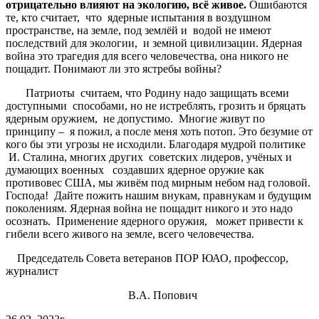
отрицательно влияют на экологию, всё живое.
Ошибаются
те, кто считает, что ядерные испытания в воздушном
пространстве, на земле, под землёй и водой не имеют
последствий для экологии, и земной цивилизации. Ядерная
война это трагедия для всего человечества, она никого не
пощадит. Понимают ли это ястребы войны?
Патриоты считаем, что Родину надо защищать всеми
доступными способами, но не истреблять, грозить и бряцать
ядерным оружием, не допустимо. Многие живут по
принципу – я пожил, а после меня хоть потоп. Это безумие от
кого бы эти угрозы не исходили. Благодаря мудрой политике
И. Сталина, многих других советских лидеров, учёных и
думающих военных создавших ядерное оружие как
противовес США, мы живём под мирным небом над головой.
Господа! Дайте пожить нашим внукам, правнукам и будущим
поколениям. Ядерная война не пощадит никого и это надо
осознать. Применение ядерного оружия, может привести к
гибели всего живого на земле, всего человечества.
Председатель Совета ветеранов ПОР ЮАО, профессор,
журналист
В.А. Попович