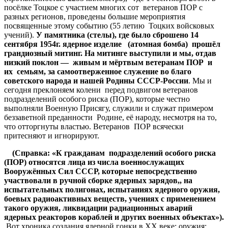
посёлке Тоцкое с участием многих сот ветеранов ПОР с
разных регионов, проведены большие мероприятия
посвященные этому событию (55 летию Тоцких войсковых
учений).
У памятника (стелы), где было сброшено 14
сентября 1954г. ядерное изделие (атомная бомба) прошёл
грандиозный митинг. На митинге выступили и мы, отдав
низкий поклон — живым и мёртвым ветеранам ПОР и
их семьям, за самоотверженное служение во благо
советского народа и нашей Родины СССР-России
. Мы и
сегодня преклоняем колени перед подвигом ветеранов
подразделений особого риска (ПОР), которые честно
выполняли Военную Присягу, служили и служат примером
беззаветной преданности Родине, её народу, несмотря на то,
что отторгнуты властью. Ветеранов ПОР всячески
притесняют и игнорируют.
(Справка: «К гражданам подразделений особого риска
(ПОР) относятся лица из числа военнослужащих
Вооружённых Сил СССР, которые непосредственно
участвовали в ручной сборке ядерных зарядов,, на
испытательных полигонах, испытаниях ядерного оружия,
боевых радиоактивных веществ, учениях с применением
такого оружия, ликвидации радиационных аварий
ядерных реакторов кораблей и других военных объектах»).
Вот хроника создания ядерной гонки в ХХ веке: оружия: