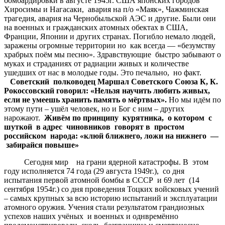
бомбардировки в августе 1945г. США японских городов
Хиросимы и Нагасаки, авария на п/о «Маяк», Чажминская
трагедия, авария на Чернобыльской АЭС и другие. Были они
на военных и гражданских атомных обектах в США,
Франции, Японии и других странах. Погибло немало людей,
заражены огромные территории но как всегда — «безумству
храбрых поём мы песню». Здравствующие быстро забывают о
муках и страданиях от радиации живых и количестве
ушедших от нас в молодые годы. Это печально, но факт.
Советский полководец Маршал Советского Союза К, К.
Рокоссовский говорил: «Нельзя научить любить живых,
если не умеешь хранить память о
мёртвых».
Но мы идём по
этому пути – ушёл человек, но и Бог с ним – других
нарожают.
Живём по принципу курятника, о котором с
шуткой в адрес чиновников говорят в простом
российском народа: «клюй ближнего, ложи на нижнего —
забирайся повыше»
Сегодня мир на грани ядерной катастрофы. В этом
году исполняется 74 года (29 августа 1949г.), со дня
испытания первой атомной бомбы в СССР и 69 лет (14
сентября 1954г.) со дня проведения Тоцких войсковых учений
– самых крупных за всю историю испытаний и эксплуатации
атомного оружия. Учения стали результатом грандиозных
успехов наших учёных и военных и однвремённо