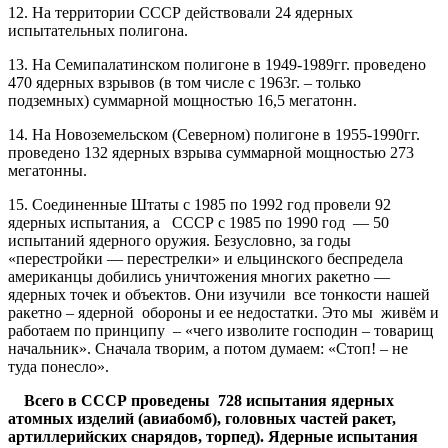
12. На территории СССР действовали 24 ядерных
испытательных полигона.
13. На Семипалатинском полигоне в 1949-1989гг. проведено
470 ядерных взрывов (в том числе с 1963г. – только
подземных) суммарной мощностью 16,5 мегатонн.
14. На Новоземельском (Северном) полигоне в 1955-1990гг.
проведено 132 ядерных взрыва суммарной мощностью 273
мегатонны.
15. Соединенные Штаты с 1985 по 1992 год провели 92
ядерных испытания, а СССР с 1985 по 1990 год — 50
испытаний ядерного оружия. Безусловно, за годы
«перестройки — перестрелки» и ельцинского беспредела
американцы добились уничтожения многих ракетно —
ядерных точек и объектов. Они изучили все тонкости нашей
ракетно – ядерной обороны и ее недостатки. Это мы живём и
работаем по принципу – «чего изволите господин – товарищ
начальник». Сначала творим, а потом думаем: «Стоп! – не
туда понесло».
Всего в СССР проведены 728 испытания ядерных
атомных изделий (авиабомб), головных частей ракет,
артиллерийских снарядов, торпед). Ядерные испытания