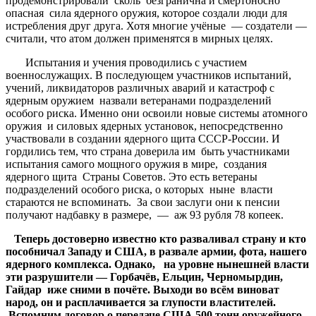
продемонстрировали сколь безгранична и смертоносно
опасная сила ядерного оружия, которое создали люди для
истребления друг друга. Хотя многие учёные — создатели —
считали, что атом должен применятся в мирных целях.
Испытания и учения проводились с участием
военнослужащих. В последующем участников испытаний,
учений, ликвидаторов различных аварий и катастроф с
ядерным оружием назвали ветеранами подразделений
особого риска. Именно они освоили новые системы атомного
оружия и силовых ядерных установок, непосредственно
участвовали в создании ядерного щита СССР-России. И
гордились тем, что страна доверила им быть участниками
испытания самого мощного оружия в мире, создания
ядерного щита Страны Советов. Это есть ветераны
подразделений особого риска, о которых ныне власти
стараются не вспоминать. За свои заслуги они к пенсии
получают надбавку в размере, — аж 93 рубля 78 копеек.
Теперь достоверно известно кто разваливал страну и кто
пособничал Западу и США, в развале армии, фота, нашего
ядерного комплекса. Однако, на уровне нынешней власти
эти разрушители — Горбачёв, Ельцин, Черномырдин,
Гайдар иже сними в почёте. Выходи во всём виноват
народ, он и расплачивается за глупости властителей.
Вспомним договор о передаче США 500 тонн оружейного