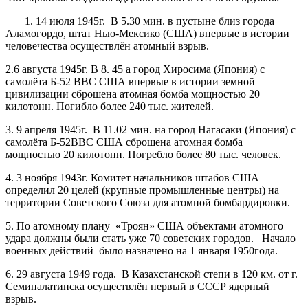
1. 14 июля 1945г. В 5.30 мин. в пустыне близ города
Аламогордо, штат Нью-Мексико (США) впервые в истории
человечества осуществлён атомный взрыв.
2.6 августа 1945г. В 8. 45 а город Хиросима (Япония) с
самолёта Б-52 ВВС США впервые в истории земной
цивилизации сброшена атомная бомба мощностью 20
килотонн. Погибло более 240 тыс. жителей.
3. 9 апреля 1945г. В 11.02 мин. на город Нагасаки (Япония) с
самолёта Б-52ВВС США сброшена атомная бомба
мощностью 20 килотонн. Погребло более 80 тыс. человек.
4. 3 ноября 1943г. Комитет начальников штабов США
определил 20 целей (крупные промышленные центры) на
территории Советского Союза для атомной бомбардировки.
5. По атомному плану «Троян» США объектами атомного
удара должны были стать уже 70 советских городов. Начало
военных действий было назначено на 1 января 1950года.
6. 29 августа 1949 года. В Казахстанской степи в 120 км. от г.
Семипалатинска осуществлён первый в СССР ядерный
взрыв.