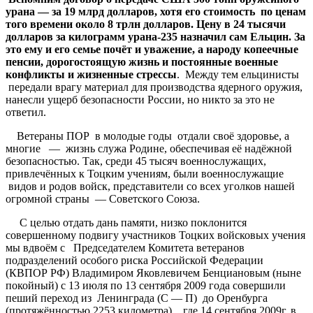
урана — за 19 млрд долларов, хотя его стоимость по ценам
того времени около 8 трлн долларов. Цену в 24 тысячи
долларов за килограмм урана-235 назначил сам Ельцин. За
это ему и его семье почёт и уважение, а народу копеечные
пенсии, дорогостоящую жизнь и постоянные военные
конфликты и жизненные стрессы
. Между тем ельцинисты
передали врагу материал для производства ядерного оружия,
нанесли ущерб безопасности России, но никто за это не
ответил.
Ветераны ПОР в молодые годы отдали своё здоровье, а
многие — жизнь служа Родине, обеспечивая её надёжной
безопасностью. Так, среди 45 тысяч военнослужащих,
привлечённых к Тоцким учениям, были военнослужащие
видов и родов войск, представители со всех уголков нашей
огромной страны — Советского Союза.
С целью отдать дань памяти, низко поклонится
совершенному подвигу участников Тоцких войсковых учения
мы вдвоём с Председателем Комитета ветеранов
подразделений особого риска Российской Федерации
(КВПОР РФ) Владимиром Яковлевичем Бенциановым (ныне
покойный) с 13 июля по 13 сентября 2009 года совершили
пеший переход из Ленинграда (С — П) до Оренбурга
(протяжённостью 2253 километра), где 14 сентября 2009г. в