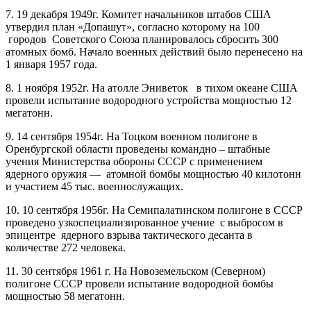
7. 19 декабря 1949г. Комитет начальников штабов США
утвердил план «Допашут», согласно которому на 100
городов Советского Союза планировалось сбросить 300
атомных бомб. Начало военных действий было перенесено на
1 января 1957 года.
8. 1 ноября 1952г. На атолле Эниветок в тихом океане США
провели испытание водородного устройства мощностью 12
мегатонн.
9. 14 сентября 1954г. На Тоцком военном полигоне в
Оренбургской области проведены командно – штабные
учения Министерства обороны СССР с применением
ядерного оружия — атомной бомбы мощностью 40 килотонн
и участием 45 тыс. военнослужащих.
10. 10 сентября 1956г. На Семипалатинском полигоне в СССР
проведено узкоспециализированное учение с выбросом в
эпицентре ядерного взрыва тактического десанта в
количестве 272 человека.
11. 30 сентября 1961 г. На Новоземельском (Северном)
полигоне СССР провели испытание водородной бомбы
мощностью 58 мегатонн.