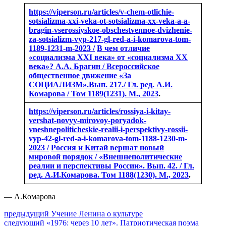
https://viperson.ru/articles/v-chem-otlichie-
sotsializma-xxi-veka-ot-sotsializma-xx-veka-a-a-
bragin-vserossiyskoe-obschestvennoe-dvizhenie-
za-sotsializm-vyp-217-gl-red-a-i-komarova-tom-
1189-1231-m-2023 /
В чем отличие
«социализма XXI века» от «социализма XX
века»? А.А. Брагин / Всероссийское
общественное движение «За
СОЦИАЛИЗМ».Вып. 217./ Гл. ред. А.И.
Комарова / Том 1189(1231). М., 2023
.
https://viperson.ru/articles/rossiya-i-kitay-
vershat-novyy-mirovoy-poryadok-
vneshnepoliticheskie-realii-i-perspektivy-rossii-
vyp-42-gl-red-a-i-komarova-tom-1188-1230-m-
2023 /
Россия и Китай вершат новый
мировой порядок / «Внешнеполитические
реалии и перспективы России». Вып. 42. / Гл.
ред. А.И.Комарова. Том 1188(1230). М., 2023
.
— А.Комарова
Навигация
Предыдущий
предыдущий
Учение Ленина о культуре
Следующее
пост:
следующий
«1976: через 10 лет». Патриотическая поэма