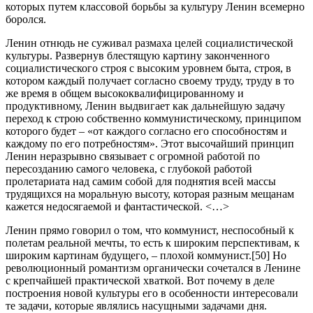
которых путем классовой борьбы за культуру Ленин всемерно
боролся.
Ленин отнюдь не суживал размаха целей социалистической
культуры. Развернув блестящую картину законченного
социалистического строя с высоким уровнем быта, строя, в
котором каждый получает согласно своему труду, труду в то
же время в общем высококвалифицированному и
продуктивному, Ленин выдвигает как дальнейшую задачу
переход к строю собственно коммунистическому, принципом
которого будет – «от каждого согласно его способностям и
каждому по его потребностям». Этот высочайший принцип
Ленин неразрывно связывает с огромной работой по
пересозданию самого человека, с глубокой работой
пролетариата над самим собой для поднятия всей массы
трудящихся на моральную высоту, которая разным мещанам
кажется недосягаемой и фантастической. <…>
Ленин прямо говорил о том, что коммунист, неспособный к
полетам реальной мечты, то есть к широким перспективам, к
широким картинам будущего, – плохой коммунист.[50] Но
революционный романтизм органически сочетался в Ленине
с крепчайшей практической хваткой. Вот почему в деле
построения новой культуры его в особенности интересовали
те задачи, которые являлись насущными задачами дня.