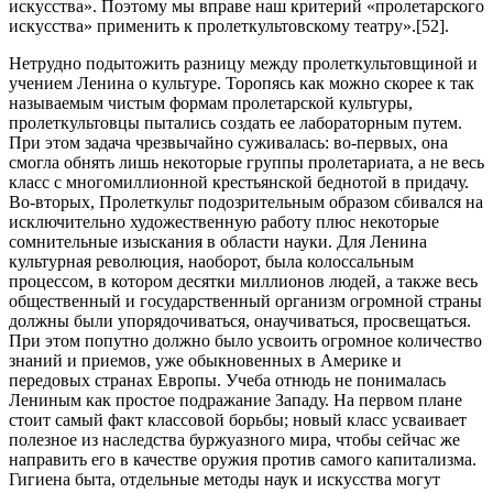
искусства». Поэтому мы вправе наш критерий «пролетарского
искусства» применить к пролеткультовскому театру».[52].
Нетрудно подытожить разницу между пролеткультовщиной и
учением Ленина о культуре. Торопясь как можно скорее к так
называемым чистым формам пролетарской культуры,
пролеткультовцы пытались создать ее лабораторным путем.
При этом задача чрезвычайно суживалась: во-первых, она
смогла обнять лишь некоторые группы пролетариата, а не весь
класс с многомиллионной крестьянской беднотой в придачу.
Во-вторых, Пролеткульт подозрительным образом сбивался на
исключительно художественную работу плюс некоторые
сомнительные изыскания в области науки. Для Ленина
культурная революция, наоборот, была колоссальным
процессом, в котором десятки миллионов людей, а также весь
общественный и государственный организм огромной страны
должны были упорядочиваться, онаучиваться, просвещаться.
При этом попутно должно было усвоить огромное количество
знаний и приемов, уже обыкновенных в Америке и
передовых странах Европы. Учеба отнюдь не понималась
Лениным как простое подражание Западу. На первом плане
стоит самый факт классовой борьбы; новый класс усваивает
полезное из наследства буржуазного мира, чтобы сейчас же
направить его в качестве оружия против самого капитализма.
Гигиена быта, отдельные методы наук и искусства могут