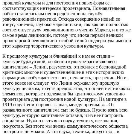
прошлой культуры и для построения новых форм ее,
соответствующих интересам пролетариата. Познавательная
работа ставилась им непосредственно на службу
революционной практике. Отсюда совершенно новый ее
тонус, конечно, глубоко марксистский, так как он полностью
соответствует духу революционного учения Маркса, и в то же
самое время ленинский, потому что эпоха первой великой
пролетарской революции с особой силой подчеркнула именно
этот характер теоретического усвоения культуры.
К прошлому культуры и ближайшей к нам ее стадии –
культуре буржуазной, особенно культуре загнивающего
капитализма – Ленин, разумеется, относился с беспощадной
критикой: многое и существеннейшее в этих исторических
формациях возбуждает его гнев, ненависть, презрение. Но из
этого вовсе не следует, что Ленин осуждал эту прошлую
культуру целиком, то есть предполагал, что в ней нет никаких
элементов, которые подлежали бы критическому усвоению
пролетариата для построения новой культуры. На митинге в
1919 году Ленин провозглашал, между прочим: «…От
раздавленного капитализма сыт не будешь. Нужно взять всю
культуру, которую капитализм оставил, и из нее построить
социализм. Нужно взять всю науку, технику, все знания,
искусство. Без этого мы жизнь коммунистического общества
построить не можем. А эта наука, техника, искусство – в