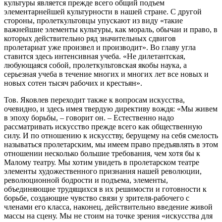
культуры является прежде всего общий подъем
элементарнейшей культурности в нашей стране. С другой
стороны, пролеткультовцы упускают из виду «такие
важнейшие элементы культуры, как мораль, обычаи и право, в
которых действительно ряд значительных сдвигов
пролетариат уже произвел и производит». Во главу угла
ставится здесь интенсивная учеба. «Не дилетантская,
любующаяся собой, пролеткультовская якобы наука, а
серьезная учеба в течение многих и многих лет все новых и
новых сотен тысяч рабочих и крестьян».
Тов. Яковлев переходит также к вопросам искусства,
очевидно, и здесь имея твердую директиву вождя: «Мы живем
в эпоху борьбы, – говорит он. – Естественно надо
рассматривать искусство прежде всего как общественную
силу. И по отношению к искусству, берущему на себя смелость
называться пролетарским, мы имеем право предъявлять в этом
отношении несколько большие требования, чем хотя бы к
Малому театру. Мы хотим увидеть в пролетарском театре
элементы художественного признания нашей революции,
революционной бодрости и подъема, элементы,
объединяющие трудящихся в их решимости и готовности к
борьбе, создающие чувство связи у зрителя-рабочего с
членами его класса, наконец, действительно введение живой
массы на сцену. Мы не стоим на точке зрения «искусства для