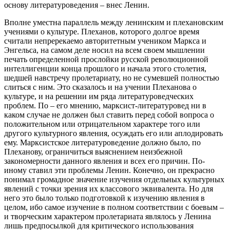
основу литературоведения – внес Ленин.
Вполне уместна параллель между ленинским и плехановским
учениями о культуре. Плеханов, которого долгое время
считали непререкаемо авторитетным учеником Маркса и
Энгельса, на самом деле носил на всем своем мышлении
печать определенной прослойки русской революционной
интеллигенции конца прошлого и начала этого столетия,
шедшей навстречу пролетариату, но не сумевшей полностью
слиться с ним. Это сказалось и на учении Плеханова о
культуре, и на решении им ряда литературоведческих
проблем. По – его мнению, марксист-литературовед ни в
каком случае не должен был ставить перед собой вопроса о
положительном или отрицательном характере того или
другого культурного явления, осуждать его или аплодировать
ему. Марксистское литературоведение должно было, по
Плеханову, ограничиться выяснением неизбежной
закономерности данного явления и всех его причин. По-
иному ставил эти проблемы Ленин. Конечно, он прекрасно
понимал громадное значение изучения отдельных культурных
явлений с точки зрения их классового эквивалента. Но для
него это было только подготовкой к изучению явления в
целом, ибо самое изучение в полном соответствии с боевым –
и творческим характером пролетариата являлось у Ленина
лишь предпосылкой для критического использования