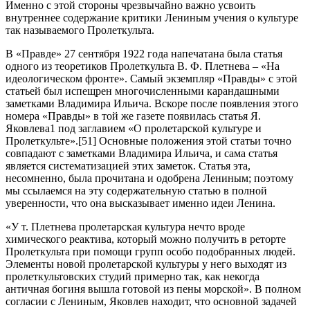
Именно с этой стороны чрезвычайно важно усвоить
внутреннее содержание критики Лениным учения о культуре
так называемого Пролеткульта.
В «Правде» 27 сентября 1922 года напечатана была статья
одного из теоретиков Пролеткульта В. Ф. Плетнева – «На
идеологическом фронте». Самый экземпляр «Правды» с этой
статьей был испещрен многочисленными карандашными
заметками Владимира Ильича. Вскоре после появления этого
номера «Правды» в той же газете появилась статья Я.
Яковлева1 под заглавием «О пролетарской культуре и
Пролеткульте».[51] Основные положения этой статьи точно
совпадают с заметками Владимира Ильича, и сама статья
является систематизацией этих заметок. Статья эта,
несомненно, была прочитана и одобрена Лениным; поэтому
мы ссылаемся на эту содержательную статью в полной
уверенности, что она высказывает именно идеи Ленина.
«У т. Плетнева пролетарская культура нечто вроде
химического реактива, который можно получить в реторте
Пролеткульта при помощи групп особо подобранных людей.
Элементы новой пролетарской культуры у него выходят из
пролеткультовских студий примерно так, как некогда
античная богиня вышла готовой из пены морской». В полном
согласии с Лениным, Яковлев находит, что основной задачей