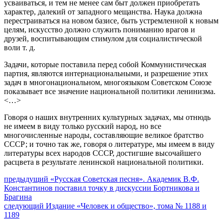
усваиваться, и тем не менее сам быт должен приобретать
характер, далекий от западного мещанства. Наука должна
перестраиваться на новом базисе, быть устремленной к новым
целям, искусство должно служить пониманию врагов и
друзей, воспитывающим стимулом для социалистической
воли т. д.
Задачи, которые поставила перед собой Коммунистическая
партия, являются интернациональными, и разрешение этих
задач в многонациональном, многоязыком Советском Союзе
показывает все значение национальной политики ленинизма.
<…>
Говоря о наших внутренних культурных задачах, мы отнюдь
не имеем в виду только русский народ, но все
многочисленные народы, составляющие великое братство
СССР; и точно так же, говоря о литературе, мы имеем в виду
литературы всех народов СССР, достигшие высочайшего
расцвета в результате ленинской национальной политики.
Навигация
Предыдущий
предыдущий
«Русская Советская песня». Академик В.Ф.
пост:
Константинов поставил точку в дискуссии Бортникова и
по
Брагина
записям
Следующее
следующий
Издание «Человек и общество», тома № 1188 и
сообщение:
1189