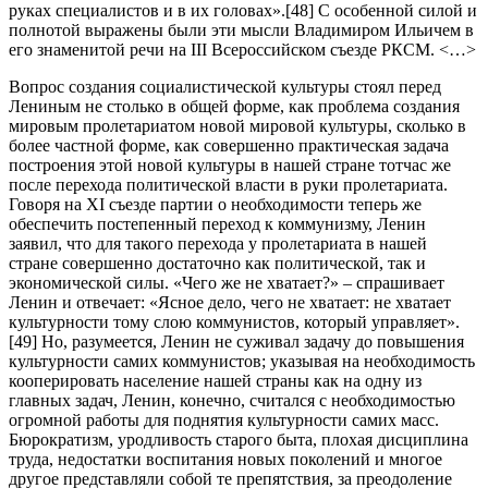
руках специалистов и в их головах».[48] С особенной силой и
полнотой выражены были эти мысли Владимиром Ильичем в
его знаменитой речи на III Всероссийском съезде РКСМ. <…>
Вопрос создания социалистической культуры стоял перед
Лениным не столько в общей форме, как проблема создания
мировым пролетариатом новой мировой культуры, сколько в
более частной форме, как совершенно практическая задача
построения этой новой культуры в нашей стране тотчас же
после перехода политической власти в руки пролетариата.
Говоря на XI съезде партии о необходимости теперь же
обеспечить постепенный переход к коммунизму, Ленин
заявил, что для такого перехода у пролетариата в нашей
стране совершенно достаточно как политической, так и
экономической силы. «Чего же не хватает?» – спрашивает
Ленин и отвечает: «Ясное дело, чего не хватает: не хватает
культурности тому слою коммунистов, который управляет».
[49] Но, разумеется, Ленин не суживал задачу до повышения
культурности самих коммунистов; указывая на необходимость
кооперировать население нашей страны как на одну из
главных задач, Ленин, конечно, считался с необходимостью
огромной работы для поднятия культурности самих масс.
Бюрократизм, уродливость старого быта, плохая дисциплина
труда, недостатки воспитания новых поколений и многое
другое представляли собой те препятствия, за преодоление