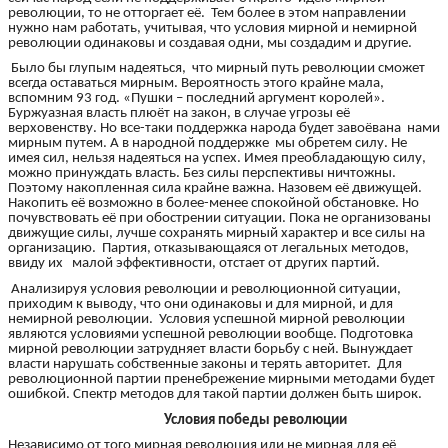
революции, то не отторгает её. Тем более в этом направлении
нужно нам работать, учитывая, что условия мирной и немирной
революции одинаковы и создавая одни, мы создадим и другие.
Было бы глупым надеяться, что мирный путь революции сможет
всегда оставаться мирным. Вероятность этого крайне мала,
вспомним 93 год. «Пушки – последний аргумент королей».
Буржуазная власть плюёт на закон, в случае угрозы её
верховенству. Но все-таки поддержка народа будет завоёвана нами
мирным путем. А в народной поддержке мы обретем силу. Не
имея сил, нельзя надеяться на успех. Имея преобладающую силу,
можно принуждать власть. Без силы перспективы ничтожны.
Поэтому накопленная сила крайне важна. Назовем её движущей.
Накопить её возможно в более-менее спокойной обстановке. Но
почувствовать её при обострении ситуации. Пока не организованы
движущие силы, лучше сохранять мирный характер и все силы на
организацию. Партия, отказывающаяся от легальных методов,
ввиду их малой эффективности, отстает от других партий.
Анализируя условия революции и революционной ситуации,
приходим к выводу, что они одинаковы и для мирной, и для
немирной революции. Условия успешной мирной революции
являются условиями успешной революции вообще. Подготовка
мирной революции затрудняет власти борьбу с ней. Вынуждает
власти нарушать собственные законы и терять авторитет. Для
революционной партии пренебрежение мирными методами будет
ошибкой. Спектр методов для такой партии должен быть широк.
Условия победы революции
Независимо от того мирная революция или не мирная для её