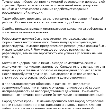
Трудно власти бороться против мирной революции и допускать её
страшно. Правительство в этих условиях неизбежно допускает
ошибки и против своего желания содействует созданию
революционной ситуации.
Таким образом, проясняется одно из важных направлений нашей
работы. Остается выяснить тактические подробности.
Ошибка предшествующих организаторов движения за референдум
состояла в излишнем эпатаже.
Референдум должен быть подготовлен исподволь, сначала
формируется настроение масс. Затем популяризируется идея
референдума. Тематика предлагаемого референдума должна быть
максимально узкой. Чем меньше вопросов выносится на
референдум, тем выше вероятность его успеха в условиях нашей
страны.
Местных лидеров нужно искать в среде коммунистических и
околокоммунистических активистов. Следует иметь ввиду, что эти
лидеры нужны главным образом на переходной процесс власти.
После потребуются другие данные лидеров и не все из первых
смогут соответствовать требованиям другого времени.
В пропаганде следует обосновано разъяснять недостатки
современной власти и в первую очередь тупиковость её курса и
несправедливость её непосредственных действий. Показывать
подлинные причины коррупции (в том числе и законодательные).
Народ против крови. В начале прошлого века народ потребовал
крови только после того как царь стал стрелять в народ. Однако
сейчас народ если не поддерживает открыто идею мирной