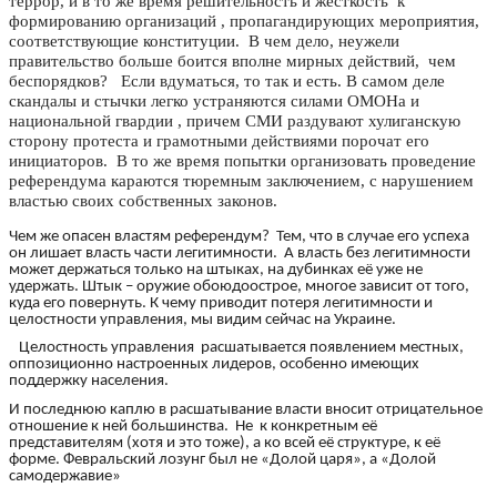
террор, и в то же время решительность и жесткость к
формированию организаций , пропагандирующих мероприятия,
соответствующие конституции. В чем дело, неужели
правительство больше боится вполне мирных действий, чем
беспорядков? Если вдуматься, то так и есть. В самом деле
скандалы и стычки легко устраняются силами ОМОНа и
национальной гвардии , причем СМИ раздувают хулиганскую
сторону протеста и грамотными действиями порочат его
инициаторов. В то же время попытки организовать проведение
референдума караются тюремным заключением, с нарушением
властью своих собственных законов.
Чем же опасен властям референдум? Тем, что в случае его успеха
он лишает власть части легитимности. А власть без легитимности
может держаться только на штыках, на дубинках её уже не
удержать. Штык – оружие обоюдоострое, многое зависит от того,
куда его повернуть. К чему приводит потеря легитимности и
целостности управления, мы видим сейчас на Украине.
Целостность управления расшатывается появлением местных,
оппозиционно настроенных лидеров, особенно имеющих
поддержку населения.
И последнюю каплю в расшатывание власти вносит отрицательное
отношение к ней большинства. Не к конкретным её
представителям (хотя и это тоже), а ко всей её структуре, к её
форме. Февральский лозунг был не «Долой царя», а «Долой
самодержавие»