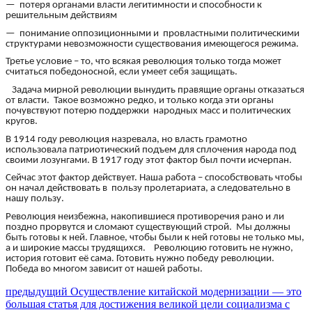
— потеря органами власти легитимности и способности к
решительным действиям
— понимание оппозиционными и провластными политическими
структурами невозможности существования имеющегося режима.
Третье условие – то, что всякая революция только тогда может
считаться победоносной, если умеет себя защищать.
Задача мирной революции вынудить правящие органы отказаться
от власти. Такое возможно редко, и только когда эти органы
почувствуют потерю поддержки народных масс и политических
кругов.
В 1914 году революция назревала, но власть грамотно
использовала патриотический подъем для сплочения народа под
своими лозунгами. В 1917 году этот фактор был почти исчерпан.
Сейчас этот фактор действует. Наша работа – способствовать чтобы
он начал действовать в пользу пролетариата, а следовательно в
нашу пользу.
Революция неизбежна, накопившиеся противоречия рано и ли
поздно прорвутся и сломают существующий строй. Мы должны
быть готовы к ней. Главное, чтобы были к ней готовы не только мы,
а и широкие массы трудящихся. Революцию готовить не нужно,
история готовит её сама. Готовить нужно победу революции.
Победа во многом зависит от нашей работы.
Навигация
Предыдущий
предыдущий
Осуществление китайской модернизации — это
пост:
большая статья для достижения великой цели социализма с