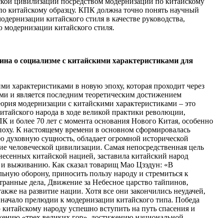
еской цивилизации посредством модернизации по китайскому
по китайскому образцу. КПК должна точно понять научный
одернизации китайского стиля в качестве руководства,
ю модернизации китайского стиля.
ина о социализме с китайскими характеристиками для
ысил отметку в 100 млрд. юаней, а ВВП на душу населения превысил 10,000 долларов США. В то время как общий объем экономики продолжает расти, экономическая структура также была оптимизирована, уровень урбанизации значительно увеличился, социальное развитие достигло большого прогресса, а экономическая, научная и технологическая мощь страны, а также ее всеобъемлющая национальная мощь поднялись на новый уровень. Генеральный секретарь Си Цзиньпин продолжал размышлять над теоретическими и практическими вопросами модернизации китайского типа в ходе разрушения и продвижения практики модернизации китайского типа. На Пятом пленарном заседании ЦК КПК 19-го созыва он четко сформулировал основное предложение «модернизации по китайскому образцу» и систематически объяснил основные черты модернизации по китайскому образцу; в своей важной речи на конференции, посвященной 100-летию основания Коммунистической партии Китая (КПК), он использовал фразы «новый путь модернизации по китайскому образцу» и «новый путь модернизации человечества». В своей важной речи, посвященной 100-летию основания КПК, он использовал понятия «новый путь модернизации по китайскому образцу» и «новая форма человеческой цивилизации», поместив диалектическую взаимосвязь между ними в контекст практики социализма с китайскими особенностями для целостного рассмотрения. В отчете о работе 20-го Всекитайского съезда КПК Генеральный секретарь Си Цзиньпин вновь уделил особое внимание вопросу модернизации по китайскому образцу, четко выдвинул теорию модернизации по китайскому образцу, систематически разрабатывал модернизацию по китайскому образцу и создал теоретическую систему модернизации по китайскому образцу. Формирование этой теоретической системы еще более обогащает и совершенствует «Мысли Си Цзиньпина о социализме с китайской спецификой для новой эпохи» и обеспечивает фундаментальное руководство для реализации модернизации по китайскому образцу. (2) Теоретический смысл и сущность модернизации по китайскому образцу Модернизация по китайскому образцу – это социалистическая модернизация, основанная на национальных условиях Китая, с китайскими особенностями, соответствующая китайской действительности и отличающаяся от западной модернизации. Путь модернизации по китайскому образцу – это правильный путь, который соответствует национальным условиям Китая, имеет китайские особенности, был и в конечном итоге сможет привести к модернизации. Теория модернизации по-китайски – это теоретическая система о природе, значении, задачах, целях, путях реализации и стратегических инициативах модернизации по-китайски, а также научное руководство по осуществлению модернизации по-китайски. Генеральный секретарь Си Цзиньпин отметил, что модернизация по-китайски – это социалистическая модернизация под руководством Коммунистической партии Китая (КПК), которая имеет общие черты модернизации во всех странах, но также обладает китайскими особенностями, основанными на собственных национальных условиях. Модернизация в китайском стиле – это модернизация с огромным населением, модернизация для общего процветания всех людей, модернизация, гармонизирующая материальную и духовную цивилизацию, модернизация для гармоничного сосуществования люд