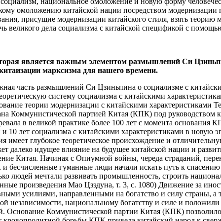
й, социализм, национальное омоложение и новую форму человеч
ликому омоложению китайской нации посредством модернизации 
вания, присущие модернизации китайского стиля, взять теорию м
чь великого дела социализма с китайской спецификой с помощь
которая является важным элементом размышлений Си Цзиньп
 китаизации марксизма для нашего времени.
концепцию социалистической модернизации, заявив, что «для построения социализма первоначальными требованиями были модернизация промышленности, модернизация сельского хозяйства, модернизация науки и культуры, а теперь к ним необходимо добавить модернизацию национальной обороны» (Мао Цзэдун, Собрание сочинений, т. 8, с. 116). Это была первая всеобъемлющая концепция и систематическая интерпретация китайской модернизации. С момента основания Нового Китая и до начала реформ и открытости КПК исследовала путь социалистического строительства, соответствующий национальным условиям Китая, «идя своим путем», изначально создав независимую и полную систему социалистической индустриализации и национальную экономическую систему, заложив фундаментальные политические предпосылки и институциональную основу для социалистической модернизации, а также накопив ряд оригинальных идей для успешного открытия пути модернизации по китайскому образцу. В 1978 г. Состоялся Третий Пленум Одиннадцатого Центрального Комитета Коммунистической партии Китая (КПК), и в Китае начался новый период реформ, открытости и социалистической модернизации, официально выдвинувший предложение о «китайской модернизации». КПК побудила всю нацию сосредоточиться на строительстве и выдвинула научное утверждение «идти собственным путем построения социализма с китайской спецификой», сформировав теорию первичной стадии социализма. 1979 г. Товарищ Дэн Сяопин отметил: «Теперь, когда мы начинаем строительство, мы должны адаптироваться к ситуации в Китае и выйти на путь китайской модернизации». Путь китайской модернизации». «Модернизация в китайском стиле должна начинаться с китайских особенностей». (Deng Xiaoping’s Chronicle [1975-1997], supra, p. 502) «Четыре модернизации, которые мы хотим реализовать, — это четыре китайской модернизации». (там же, стр. 582) Китай добился больших успехов в реформах, открытости и социалистической модернизации, осуществив исторический прорыв от относительной отсталости производительных сил до второй по величине экономики в мире, исторический скачок в жизни людей от недостатка пищи и одежды к общему благосостоянию и к всестороннему благополучию, а также исторический скачок в шествии китайской нации от стояния на ногах к обогащению и укреплению. Модернизация в китайском стиле перешла от концепции к практике. КПК сделала важный шаг на пути к окончательному утверждению теории модернизации по китайскому образцу. По мере того, как социализм с китайской спецификой вступает в новую эру, партия и народ достигли больших успехов в теории и практике модернизации по-китайски: практика модернизации становится все более прочной, путь к модернизации приобретает очертания, а теория модернизации становится все более зрелой. После 18-го Всекитайского съезда КПК Центральный Комитет КПК с товарищем Си Цзиньпином во главе опирается на общую ситуацию стратегии великого омоложения китайской нации и великих перемен, которых не было в мире уже сто лет, и продвигает общую схему «пять в одном» и стратегическую схему «четыре всеобъемлющих», чтобы продвинуть дело КПК и страны к историческим достижениям. Партия и страна добились исторических достижений и изменений, успешно продвинули и расширили новую ситуацию и сферу модернизации китайского стиля, а также выдвинули ряд новых концепций, идей, утверждений и стратегий. Десятилетие модернизации китайского стиля в новой эре ознаменовалось значительными достижениями: ВВП прев