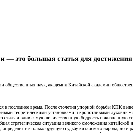
 — это большая статья для достижения
и общественных наук, академик Китайской академии обществе
лся в последнее время. После столетия упорной борьбы КПК выв
льными теоретическими установками и кропотливыми духовными
о стиля и влив самую величественную бодрость и жизненную сил
 общая стратегическая ситуация великого омоложения китайской 
 определит не только будущую судьбу китайского народа, но и р