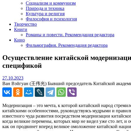
Социализм и коммунизм
Природа и техника
Культура и религия
Философия и психология
Творчество
Книги
Романы и повести. Рекомендация редактора
Кино
Фильмография. Рекомендация редактора
Осуществление китайской модернизации
спецификой
27.10.2023
27.10.2023
Ван Вэйгуан (王伟光) Бывший председатель Китайской академи
Модернизация – это мечта, к которой китайский народ стреми
китайскими особенностями, руководствуясь мудрыми и прави
известного чуда развития посредством модернизации китайског
когда великие перемены, которых мир не видел уже сто лет, и
как он продвинет вперед великое омоложение китайской нации,