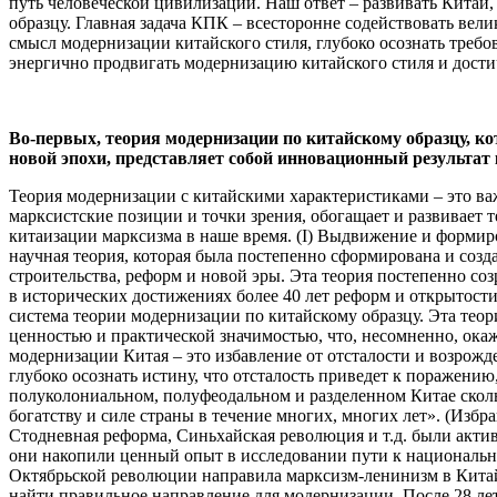
путь человеческой цивилизации. Наш ответ – развивать Кита
образцу. Главная задача КПК – всесторонне содействовать ве
смысл модернизации китайского стиля, глубоко осознать требо
энергично продвигать модернизацию китайского стиля и дости
Во-первых, теория модернизации по китайскому образцу, 
новой эпохи, представляет собой инновационный результат
Теория модернизации с китайскими характеристиками – это важная часть размышлений Си Цзиньпина о социализме с китайскими характеристиками в новую эпоху, которая проходит через марксистские позиции и точки зрения, обогащает и развивает теоретическую систему социализма с китайскими характеристиками и является последним теоретическим достижением китаизации марксизма в наше время. (I) Выдвижение и формирование теории модернизации с китайскими характеристиками Теория модернизации с китайскими характеристиками – это научная теория, которая была постепенно сформирована и создана Коммунистической партией Китая (КПК) под руководством китайского народа в ходе великой практики революции, строительства, реформ и новой эры. Эта теория постепенно созревала в великой практике более 100 лет с момента основания КПК и более 70 лет с момента основания Нового Китая, особенно в исторических достижениях более 40 лет реформ и открытости и 10 лет социализма с китайскими характеристиками в новую эпоху. К настоящему времени в основном сформировалась система теории модернизации по китайскому образцу. Эта теория имеет глубокое теоретическое происхождение и отличительную духовную сущность, обладает огромной исторической ценностью и практической значимостью, что, несомненно, окажет далеко идущее влияние на будущее китайской нации и развитие человеческой цивилизации. Самая непосредственная цель модернизации Китая – это избавление от отсталости и возрождение Китая. Начиная с Опиумной войны, череда страданий, перенесенных китайской нацией, заставила китайский народ глубоко осознать истину, что отсталость приведет к поражению, и бесчисленные гуманные люди начали искать путь к спасению и выживанию. Как сказал товарищ Мао Цзэдун: «В полуколониальном, полуфеодальном и разделенном Китае сколько людей мечтали развивать промышленность, строить национальную оборону, приносить пользу народу и стремиться к богатству и силе страны в течение многих, многих лет». (Избранные произведения Мао Цзэдуна, т. 3, с. 1080) Движение за иностранные дела, Движение за Небесное царство тайпинов, Стодневная реформа, Синьхайская революция и т.д. были активными усилиями, направленными на богатство и силу страны, а также на развитие нации. Хотя все они закончились неудачей, они накопили ценный опыт в исследовании пути к национальной независимости, национальному богатству и силе и положили начало прелюдии к модернизации китайского типа. Победа Октябрьской революции направила марксизм-ленинизм в Китай. Основание Коммунистической партии Китая (КПК) позволило китайскому народу успешно вступить на путь спасения и найти правильное направление для модернизации. После 28 лет кровопролитной борьбы КПК привела китайский народ к свержению «трех великих гор», достижению национальной независимости и освобождению народа, а также заложила фундаментальные социальные условия для избавления от отсталости и вступления на путь модернизации. После основания Нового Китая, чтобы избавиться от отсталости, КПК и государство побудили народ искать пути строительства и постепенно выдвинули идею построения социализма и реализации «четырех модернизаций» «на нашем собственном пути»; в конце 1959 г. Мао Цзэдун усовершенствовал концепцию социалистической модернизации, указав, что социалистическая система должна строиться на основе «четырех модернизаций». В конце 1959 г. Мао Цзэдун усовершенствовал 