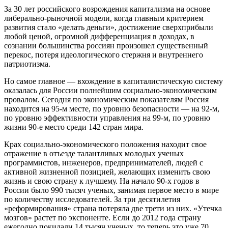
За 30 лет российского возрождения капитализма на основе
либерально-рыночной модели, когда главным критерием
развития стало «делать деньги», достижение сверхприбыли
любой ценой, огромной дифференциация в доходах, в
сознании большинства россиян произошел существенный
перекос, потеря идеологического стержня и внутреннего
патриотизма.
Но самое главное — вхождение в капиталистическую систему
оказалась для России полнейшим социально-экономическим
провалом. Сегодня по экономическим показателям Россия
находится на 95-м месте, по уровню безопасности — на 92-м,
по уровню эффективности управления на 99-м, по уровню
жизни 90-е место среди 142 стран мира.
Крах социально-экономического положения находит свое
отражение в отъезде талантливых молодых ученых
программистов, инженеров, предпринимателей, людей с
активной жизненной позицией, желающих изменить свою
жизнь и свою страну к лучшему. На начало 90-х годов в
России было 990 тысяч ученых, занимая первое место в мире
по количеству исследователей. За три десятилетия
«реформирования» страна потеряла две трети из них. «Утечка
мозгов» растет по экспоненте. Если до 2012 года страну
ежегодно покидали 14 тысяч ученых, то теперь это уже 70