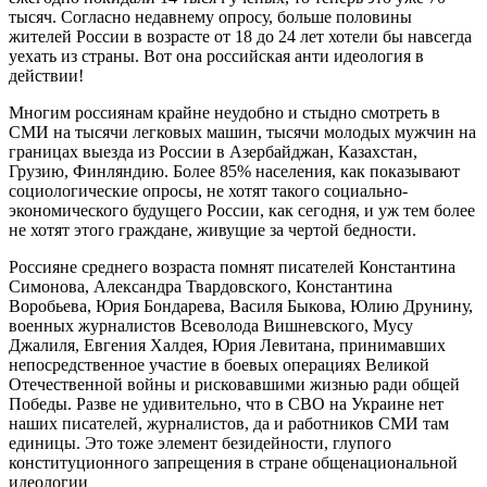
тысяч. Согласно недавнему опросу, больше половины
жителей России в возрасте от 18 до 24 лет хотели бы навсегда
уехать из страны. Вот она российская анти идеология в
действии!
Многим россиянам крайне неудобно и стыдно смотреть в
СМИ на тысячи легковых машин, тысячи молодых мужчин на
границах выезда из России в Азербайджан, Казахстан,
Грузию, Финляндию. Более 85% населения, как показывают
социологические опросы, не хотят такого социально-
экономического будущего России, как сегодня, и уж тем более
не хотят этого граждане, живущие за чертой бедности.
Россияне среднего возраста помнят писателей Константина
Симонова, Александра Твардовского, Константина
Воробьева, Юрия Бондарева, Василя Быкова, Юлию Друнину,
военных журналистов Всеволода Вишневского, Мусу
Джалиля, Евгения Халдея, Юрия Левитана, принимавших
непосредственное участие в боевых операциях Великой
Отечественной войны и рисковавшими жизнью ради общей
Победы. Разве не удивительно, что в СВО на Украине нет
наших писателей, журналистов, да и работников СМИ там
единицы. Это тоже элемент безидейности, глупого
конституционного запрещения в стране общенациональной
идеологии