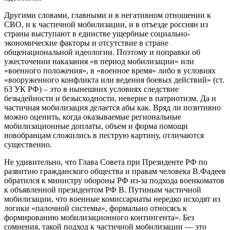
Другими словами, главными и в негативном отношении к
СВО, и к частичной мобилизации, и в отъезде россиян из
страны выступают в единстве ущербные социально-
экономические факторы и отсутствие в стране
общенациональной идеологии. Поэтому и поправки об
ужесточении наказания «в период мобилизации» или
«военного положения», в «военное время» либо в условиях
«вооруженного конфликта или ведения боевых действий» (ст.
63 УК РФ) – это в нынешних условиях следствие
безыдейности и безысходности, неверие в патриотизм. Да и
частичная мобилизация делается абы как. Вряд ли позитивно
можно оценить, когда оказываемые региональные
мобилизационные доплаты, объем и форма помощи
новобранцам сложились в пеструю картину, отличаются
существенно.
Не удивительно, что Глава Совета при Президенте РФ по
развитию гражданского общества и правам человека В.Фадеев
обратился к министру обороны РФ из-за подхода военкоматов
к объявленной президентом РФ В. Путиным частичной
мобилизации, что военные комиссариаты нередко исходят из
логики «палочной системы», формально относясь к
формированию мобилизационного контингента». Без
сомнения, такой подход к частичной мобилизации — это