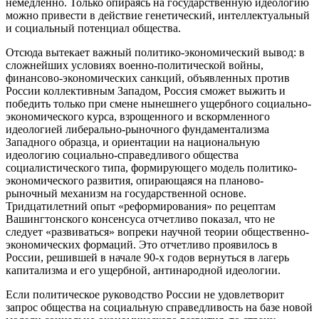
немедленно. Только опираясь на государственную идеологию
можно привести в действие генетический, интеллектуальный
и социальный потенциал общества.
Отсюда вытекает важный политико-экономический вывод: в
сложнейших условиях военно-политической войны,
финансово-экономических санкций, объявленных против
России коллективным Западом, Россия сможет выжить и
победить только при смене нынешнего ущербного социально-
экономического курса, взрощенного и вскормленного
идеологией либерально-рыночного фундаментализма
Западного образца, и ориентации на национальную
идеологию социально-справедливого общества
социалистического типа, формирующего модель политико-
экономического развития, опирающаяся на планово-
рыночный механизм на государственной основе.
Тридцатилетний опыт «реформирования» по рецептам
Вашингтонского консенсуса отчетливо показал, что не
следует «развиваться» вопреки научной теории общественно-
экономических формаций. Это отчетливо проявилось в
России, решившей в начале 90-х годов вернуться в лагерь
капитализма и его ущербной, антинародной идеологии.
Если политическое руководство России не удовлетворит
запрос общества на социальную справедливость на базе новой