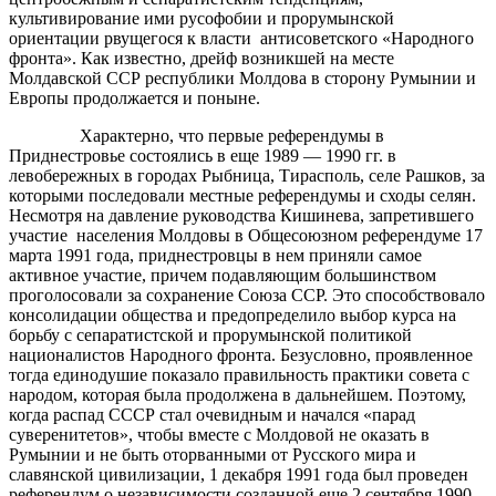
культивирование ими русофобии и прорумынской
ориентации рвущегося к власти антисоветского «Народного
фронта». Как известно, дрейф возникшей на месте
Молдавской ССР республики Молдова в сторону Румынии и
Европы продолжается и поныне.
Характерно, что первые референдумы в
Приднестровье состоялись в еще 1989 — 1990 гг. в
левобережных в городах Рыбница, Тирасполь, селе Рашков, за
которыми последовали местные референдумы и сходы селян.
Несмотря на давление руководства Кишинева, запретившего
участие населения Молдовы в Общесоюзном референдуме 17
марта 1991 года, приднестровцы в нем приняли самое
активное участие, причем подавляющим большинством
проголосовали за сохранение Союза ССР. Это способствовало
консолидации общества и предопределило выбор курса на
борьбу с сепаратистской и прорумынской политикой
националистов Народного фронта. Безусловно, проявленное
тогда единодушие показало правильность практики совета с
народом, которая была продолжена в дальнейшем. Поэтому,
когда распад СССР стал очевидным и начался «парад
суверенитетов», чтобы вместе с Молдовой не оказать в
Румынии и не быть оторванными от Русского мира и
славянской цивилизации, 1 декабря 1991 года был проведен
референдум о независимости созданной еще 2 сентября 1990