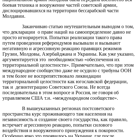
боевая техника и вооружение частей советской армии,
дислоцировавшихся на территории бессарабской части
Молдавии.
Заканчиваю статью неутешительным выводом о том,
что декларации о праве наций на самоопределение давно не
просто игнорируется. Попытки реализации такого права
путем проведения референдумов вызывали и вызывают
негативную и агрессивную реакцию правящих режимов
Грузии, Молдовы, Азербайджана и Украины. Как уже указано,
аргументируется это необходимостью «обеспечения их
территориальной целостности». Примечательно, что при этом
международное сообщество даже не осудило с трибуны ООН
и тем более не воспрепятствовало ликвидации
территориальной целостности как югославской федерации,
так и дезинтеграцию Советского Союза. Не всегда
последовательна в этом вопросе и Россия, не говоря об
управляемом США т.н. «международном сообществе».
В вышеуказанных регионах постсоветского
пространства курс проживающего там населения на
независимость и создание своего государства, как правило,
встречает агрессивную реакцию, попытки силового
воздействия и вооруженного принуждения к покорности.
Особенно ярко это проявилось на Украине, где после