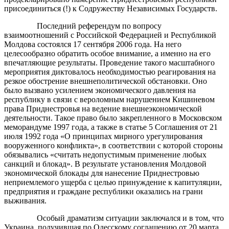
присоединиться (!) к Содружеству Независимых Государств.
Последний референдум по вопросу
взаимоотношений с Российской Федерацией и Республикой
Молдова состоялся 17 сентября 2006 года. На него
целесообразно обратить особое внимание, а именно на его
впечатляющие результаты. Проведение такого масштабного
мероприятия диктовалось необходимостью реагирования на
резкое обострение внешнеполитической обстановки. Оно
было вызвано усилением экономического давления на
республику в связи с вероломным нарушением Кишиневом
права Приднестровья на ведение внешнеэкономической
деятельности. Такое право было закрепленного в Московском
меморандуме 1997 года, а также в статье 5 Соглашения от 21
июля 1992 года «О принципах мирного урегулирования
вооруженного конфликта», в соответствии с которой стороны
обязывались «считать недопустимым применение любых
санкций и блокад». В результате установления Молдовой
экономической блокады для нанесение Приднестровью
неприемлемого ущерба с целью принуждение к капитуляции,
предприятия и граждане республики оказались на грани
выживания.
Особый драматизм ситуации заключался и в том, что
Украина, получившая по Одесскому соглашению от 20 марта