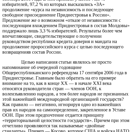
избирателей, 97,2 % из которых высказались «ЗА»
продолжение «курса на независимость и последующее
свободное присоединение Приднестровья к России».
Предложение же о возможном «отказе от независимости с
последующим вхождением Приднестровья в состав Молдовы»
поддержало лишь 3,3 % избирателей. Результаты более чем
впечатляющие, свидетельствующие о получении
руководством республики кредита доверия и мандата на
продолжение пророссийского курса с целью последующего
возвращенияв состав России.
Целью написания статьи являлось не просто
напоминание об очередной годовщине
Общереспубликанского референдума 17 сентября 2006 года в
Приднестровье. Главным было обратить на его примере
внимание на то, как в конце ХХ — в начале ХХI века
относятся руководители стран — членов ООН, к
волеизъявлению народов, а тем более народов не признанных
этой важнейшей международной организацией государств?
Как правило — негативно, игнорируя одно из важнейших
прав их народов на самоопределение, закрепленное в Уставе
ООН. При этом предпочтение отдается принципу
«территориальной целостности государств». Причем при этом
отчетливо проявляются так называемые «двойные
стандарты». Пример — Косово, которое США и войска НАТО