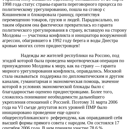
1998 года статус страны-гаранта переговорного процесса по
политическому урегулированию, пошла на сговор с
Кишиневом и блокировала границу, препятствуя
перемещению товаров, грузов и людей. Парадоксально, но
таким образом она фактически превратилась из гаранта
политического урегулирования в страну, вставшую на сторону
Молдовы — участника конфликта и инициатора вооруженной
агрессии, обагрившего в 1992 году берега и воды Днестра
кровью многих сотен приднестровцев!
Надежды же жителей республики на Россию, под
эгидой которой была проведена миротворческая операция по
принуждению Молдовы к миру, как на страну — гаранта
мирного урегулирования конфликта, оправдались. Москвой
стала оказываться поддержка по дипломатическим и другим
каналам, гуманитарная и экономическая помощь, значение
которой в условиях экономической блокады было с
благодарностью оценено приднестровцами. Более того,
сложилось понимание необходимости дальнейшего
укрепления отношений с Россией. Поэтому 31 марта 2006
года на VI съезде депутатов всех уровней ПМР было
инициировано проведение еще одного
общереспубликанского референдума, как оправдавшей себя
высшей формы прямого совета с народом. Он состоялся 17
сентября 2006 года. В нем приняли участие 78,6 %