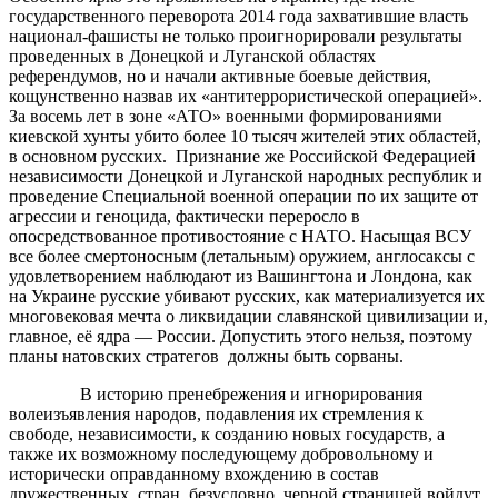
государственного переворота 2014 года захватившие власть
национал-фашисты не только проигнорировали результаты
проведенных в Донецкой и Луганской областях
референдумов, но и начали активные боевые действия,
кощунственно назвав их «антитеррористической операцией».
За восемь лет в зоне «АТО» военными формированиями
киевской хунты убито более 10 тысяч жителей этих областей,
в основном русских. Признание же Российской Федерацией
независимости Донецкой и Луганской народных республик и
проведение Специальной военной операции по их защите от
агрессии и геноцида, фактически переросло в
опосредствованное противостояние с НАТО. Насыщая ВСУ
все более смертоносным (летальным) оружием, англосаксы с
удовлетворением наблюдают из Вашингтона и Лондона, как
на Украине русские убивают русских, как материализуется их
многовековая мечта о ликвидации славянской цивилизации и,
главное, её ядра — России. Допустить этого нельзя, поэтому
планы натовских стратегов должны быть сорваны.
В историю пренебрежения и игнорирования
волеизъявления народов, подавления их стремления к
свободе, независимости, к созданию новых государств, а
также их возможному последующему добровольному и
исторически оправданному вхождению в состав
дружественных стран, безусловно, черной страницей войдут