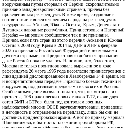
вооруженным путем оторвали от Сербии, скоропалительно
признано западноевропейскими странами, причем без
проведения там референдума. В тоже время, созданные в
соответствии с волеизъявлением народа на референдумах
государства — Абхазия, Южная Осетия, Крым, Донецкая и
Луганская народные республики, Приднестровье и Нагорный
Карабах — мировым сообществом так и не признаны.
Причем, если пять стран из этого перечня -Абхазия и Южная
Осетия в 2008 году, Крым в 2014-м, ДНР и ЛНР в феврале
2022-го признаны Российской Федерацией и несколькими
другими странами, то Приднестровью добиться признания
даже Россией пока не удалось. Напомню, что, более того,
Москва не только проигнорировала выраженное в ходе
референдума 26 марта 1995 года несогласие приднестровцев с
ликвидацией дислоцированной в Левобережье 14-й армии, но
и воспрепятствовала передаче Тирасполю боевой техники и
вооружения, под разными предлогами вывозя их в Россию.
Особое возмущение вызвало тогда то, что, несмотря на их
протесты, 106 практически новых танков Т-72, около двух
сотен БМП и БТРов были под контролем военных
наблюдателей миссии ОБСЕ разукомплектованы, приведены
в негодность и отправлены на переплавку, лишь бы они не
достались приднестровской армии. А вот по приказу маршала
Шапошникова, в бытность того министром обороны РФ,
национальной армии Молдовы была передана абсолютно вся