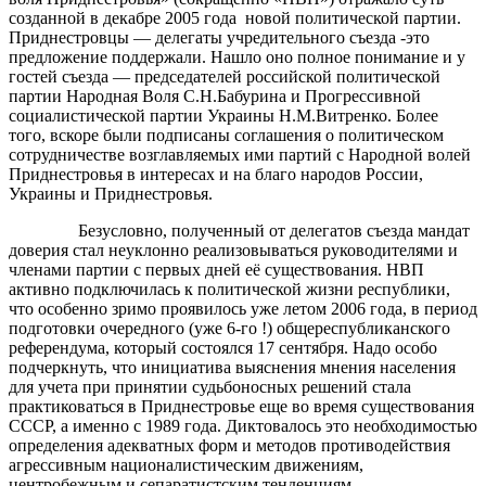
созданной в декабре 2005 года новой политической партии.
Приднестровцы — делегаты учредительного съезда -это
предложение поддержали. Нашло оно полное понимание и у
гостей съезда — председателей российской политической
партии Народная Воля С.Н.Бабурина и Прогрессивной
социалистической партии Украины Н.М.Витренко. Более
того, вскоре были подписаны соглашения о политическом
сотрудничестве возглавляемых ими партий с Народной волей
Приднестровья в интересах и на благо народов России,
Украины и Приднестровья.
Безусловно, полученный от делегатов съезда мандат
доверия стал неуклонно реализовываться руководителями и
членами партии с первых дней её существования. НВП
активно подключилась к политической жизни республики,
что особенно зримо проявилось уже летом 2006 года, в период
подготовки очередного (уже 6-го !) общереспубликанского
референдума, который состоялся 17 сентября. Надо особо
подчеркнуть, что инициатива выяснения мнения населения
для учета при принятии судьбоносных решений стала
практиковаться в Приднестровье еще во время существования
СССР, а именно с 1989 года. Диктовалось это необходимостью
определения адекватных форм и методов противодействия
агрессивным националистическим движениям,
центробежным и сепаратистским тенденциям,