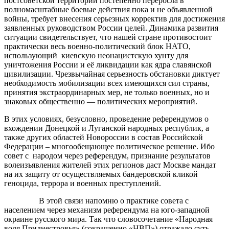
постсоветской территории постепенно переросла в
полномасштабные боевые действия пока и не объявленной
войны, требует внесения серьезных корректив для достижения
заявленных руководством России целей. Динамика развития
ситуации свидетельствует, что нашей стране противостоит
практически весь военно-политический блок НАТО,
использующий киевскую неонацистскую хунту для
уничтожения России и её ликвидации как ядра славянской
цивилизации. Чрезвычайная серьезность обстановки диктует
необходимость мобилизации всех имеющихся сил страны,
принятия экстраординарных мер, не только военных, но и
знаковых общественно — политических мероприятий.
В этих условиях, безусловно, проведение референдумов о
вхождении Донецкой и Луганской народных республик, а
также других областей Новороссии в состав Российской
Федерации – многообещающее политическое решение. Ибо
совет с народом через референдум, признание результатов
волеизъявления жителей этих регионов даст Москве мандат
на их защиту от осуществляемых бандеровской кликой
геноцида, террора и военных преступлений.
В этой связи напомню о практике совета с
населением через механизм референдума на юго-западной
окраине русского мира. Так что словосочетание «Народная
воля Приднестровья» (сокращенно «НВП») отражало суть