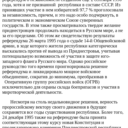
года, хотя и не признанной республики в составе СССР. Из
принявших участие в нем избирателей 97,7 % проголосовали
за независимость, причем, и это надо особо подчеркнуть, в
политическом и экономическом Союзе суверенных
государств. В этом также просматривалось твердое желание
приднестровцев продолжать находиться в Русском мире, а не
за его пределами. Об этом же свидетельствую результаты
референдума 26 марта 1995 года о судьбе 14-й Общевойсковой
армии, в ходе которого жители республики категорически
высказались против её вывода из Приднестровья, учитывая
потенциальную возможность её участия в защите юго-
западного фланга Русского мира. Однако российское
руководство того времени проигнорировала решение
референдума и ликвидировало мощное войсковое
объединение, сократив до минимума, преобразовав в
Оперативную группу российских войск (ОГРВ)
исключительно для охраны склада боеприпасов и участия в
миротворческой деятельности.
Несмотря на столь недальновидное решения, верность
пророссийскому вектору своего движения в будущее
сохраняется все годы существования республики. Более того,
24 декабря 1995 также на референдуме была принята
соответствующая этому курсу новая Конституция и
продекларировано намерение Приднестровской республики