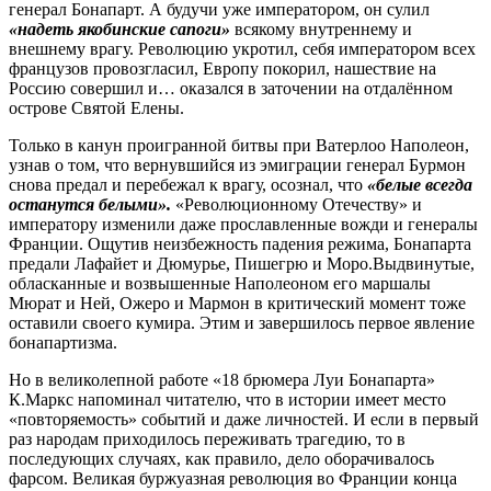
генерал Бонапарт. А будучи уже императором, он сулил
«надеть якобинские сапоги»
всякому внутреннему и
внешнему врагу. Революцию укротил, себя императором всех
французов провозгласил, Европу покорил, нашествие на
Россию совершил и… оказался в заточении на отдалённом
острове Святой Елены.
Только в канун проигранной битвы при Ватерлоо Наполеон,
узнав о том, что вернувшийся из эмиграции генерал Бурмон
снова предал и перебежал к врагу, осознал, что
«белые всегда
останутся белыми».
«Революционному Отечеству» и
императору изменили даже прославленные вожди и генералы
Франции. Ощутив неизбежность падения режима, Бонапарта
предали Лафайет и Дюмурье, Пишегрю и Моро.Выдвинутые,
обласканные и возвышенные Наполеоном его маршалы
Мюрат и Ней, Ожеро и Мармон в критический момент тоже
оставили своего кумира. Этим и завершилось первое явление
бонапартизма.
Но в великолепной работе «18 брюмера Луи Бонапарта»
К.Маркс напоминал читателю, что в истории имеет место
«повторяемость» событий и даже личностей. И если в первый
раз народам приходилось переживать трагедию, то в
последующих случаях, как правило, дело оборачивалось
фарсом. Великая буржуазная революция во Франции конца