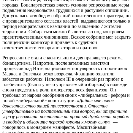
городах. Бонапартистская власть усилила репрессивные меры
подавления недовольства трудящихся и растущей оппозиции.
Допускалась «свобода» собраний политического характера, но
с предварительного согласия властей, выдававшегося только в
период избирательных кампаний по заявлению 7 жителей
территории. Собираться можно было только под контролем
правительственных чиновников. Всякое собрание мог закрыть
полицейский комиссар и привлечь к судебной
ответственности его организаторов и ораторов.
Репрессии не стали спасительными для правящего режима
бонапартизма. Напротив, после затеянных властями
процессов над Интернационалом популярность сторонников
Маркса и Энгельса резко возросла. Францию охватили
забастовки рабочих. Наполеон III в очередной раз прибег к
плебисциту (был и у него управляемый избирком) в надежде
снова предстать в роли императора всех французов. Он
требовал от народа одобрения своих «либеральных» реформ и
новой «либеральной» конституции.
«Дайте мне новое
доказательство вашей приверженности. Ответив
утвердительно на поставленный вам вопрос, вы отвратите
угрозу революции, поставите на прочный фундамент порядок
и свободу и облегчите переход короны к моему сыну»,
—
говорилось в монаршем манифесте
.
Масштабными
фальсификациями, запугиванием «красной опасностью»,