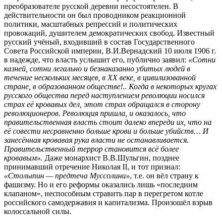
преобразователе русской деревни несостоятелен. В
действительности он был проводником реакционной
политики, масштабных репрессий и политических
провокаций, душителем демократических свобод. Известный
русский учёный, входивший в состав Государственного
Совета Российской империи, В.И.Вернадский 10 июля 1906 г.
в надежде, что власть услышит его, публично заявил:
«Сотни
казней, сотни легально и безнаказанно убитых людей в
течение нескольких месяцев, в ХХ веке, в цивилизованной
стране, в образованном обществе!.. Когда в некоторых кругах
русского общества перед наступлением революции носился
страх её кровавых дел, этот страх обращался в сторону
революционеров. Революция пришла, и оказалось, что
правительственная власть стоит далеко впереди их, что на
её совести несравненно больше крови и больше убийств… И
занесённая кровавая рука власти не останавливается.
Правительственный террор становится всё более
кровавым».
Даже монархист В.В.Шульгин, позднее
принимавший отречение Николая II, и тот признал:
«Столыпин — предтеча Муссолини»
, т.е. он вёл страну к
фашизму. Но и его реформы оказались лишь «последним
клапаном», неспособным стравить пар в перегретом котле
российского самодержавия и капитализма. Произошёл взрыв
колоссальной силы.