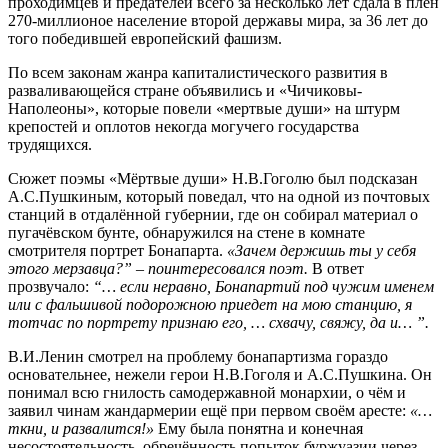
проходимцев и предателей всего за несколько лет сдала в плен
270-миллионое население второй державы мира, за 36 лет до
того победившей европейский фашизм.
По всем законам жанра капиталистического развития в
разваливающейся стране объявились и «Чичиковы-
Наполеоны», которые повели «мертвые души» на штурм
крепостей и оплотов некогда могучего государства
трудящихся.
Сюжет поэмы «Мёртвые души» Н.В.Гоголю был подсказан
А.С.Пушкиным, который поведал, что на одной из почтовых
станций в отдалённой губернии, где он собирал материал о
пугачёвском бунте, обнаружился на стене в комнате
смотрителя портрет Бонапарта.
«Зачем держишь ты у себя
этого мерзавца?” – поинтересовался поэт.
В ответ
прозвучало:
“… если неравно, Бонапартий под чужим именем
или с фальшивой подорожною приедет на мою станцию, я
тотчас по портрету признаю его, … схвачу, свяжу, да и… ”.
В.И.Ленин смотрел на проблему бонапартизма гораздо
основательнее, нежели герои Н.В.Гоголя и А.С.Пушкина. Он
понимал всю гнилость самодержавной монархии, о чём и
заявил чинам жандармерии ещё при первом своём аресте:
«…
ткни, и развалится!»
Ему была понятна и конечная
несостоятельность, обречённость попыток буржуазии через