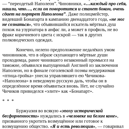
— “переодетый Наполеон”. Чиновники,
«…каждый про себя,
нашли, что…, если он поворотится и станет боком, очень
сдает на портрет Наполеона”
. Даже полицмейстер,
видевший Бонапарта в кампанию двенадцатого года,
«не мог
не сознаться»
, что объявившийся искатель мёртвых душ
похож на узурпатора в анфас ли, а может в профиль, не во
фраке коричневого цвета с искрой — так в других
полководческих одеждах.
Конечно, нелепо предположение недалёких умом
чиновников, что в образе скупающего мёртвые души
проходимца, ранее чинившего незаконный промысел на
таможне, объявился выпущенный Англией из заключения
Наполеон, но в финале гоголевской поэмы неудержимая
«птица-тройка» унесла управлявшего ею Чичикова-
«Наполеона» в неведомую русскую даль, чтобы он в
определённое время объявиться вновь. Нет, не случайно
Чичиков привиделся «элите» как «Бонапарт».
* * *
Буржуазия во всякую
«эпоху исторической
бесформенности»
нуждались в
«человеке на белом коне»
,
призванного укротить возмущённое или готовое к
возмущению общество.
«Я и есть революция»
, — говаривал