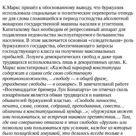
К.Маркс пришёл к обоснованному выводу, что буржуазия
использовала социальные и политические перевороты отнюдь
не для слома сложившейся в период господства абсолютной
монархии государственной машины насилия и угнетения.
Капитализму был необходим её репрессивный аппарат для
подавления недовольства эксплуатируемого большинства
населения. В этом заключается основная «созидательная» роль
буржуазного государства, обеспечивающего запросы
господствующего класса на получение максимальных
прибылей. Лозунги демократических свобод и даже прав
трудящихся использовались лишь в декоративных целях. К.
Маркс констатировал:
«Каждый параграф конституции
содержит в самом себе свою собственную
противоположность, …свободу — в общей фразе,
упразднение свободы — в оговорке».
В замечательной работе
«Восемнадцатое брюмера Луи Бонапарта» он отмечал сколь
изощрённым является обман трудящихся и наивных
обывателей буржуазной властью.
«Свобода личности,
печати, слова, союзов, собраний, преподавания, совести…
облачены в конституционный мундир…»; «буржуазия может
ими пользоваться, не встречая никакого препятствия…. Там,
где она совершенно отказала в этих свободах «другим» или
позволила ими пользоваться при условиях, каждое из которых
было полицейской ловушкой, это делалось всегда только в