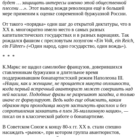
будет … защищать интересы именно этой общественной
плесени …».
Этот вывод вождя революции ещё в большей
мере применим к оценке современной буржуазной России.
От такого «порядка» один шаг до открытой диктатуры, что в
XX в. многократно имело место в самых разных
капиталистических государствах и в разных вариациях. Так
рождался фашизм с пресловутым лозунгом «
Ein Volk, ein Reich,
ein Führer» (
«Один народ, одно государство, один вождь»).
* * *
К.Маркс не щадил самолюбие французов, доверившихся
ставленникам буржуазии и длительное время
поддерживавшим бонапартистский режим Наполеона III.
«Нации, как и женщине,
не прощается минута оплошности,
когда первый встречный авантюрист может совершить над
ней насилие. Подобные фразы
не разрешают загадки, а только
иначе ее формулируют. Ведь надо еще объяснить, каким
образом три проходимца могут застигнуть врасплох и без
сопротивления захватить в плен 36-миллионную нацию», —
писал он в классической работе о бонапартизме
.
В Советском Союзе к концу 80-х гг. ХХ в. стали спешно
насаждать «рынок», при котором группа авантюристов,