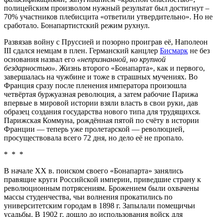
полицейским произволом нужный результат был достигнут –
70% участников плебисцита «ответили утвердительно». Но не
сработало. Бонапартистский режим рухнул.
Развязав войну с Пруссией и позорно проиграв её, Наполеон
III сдался немцам в плен. Германский канцлер
Бисмарк
не без
основания назвал его
«непризнанной, но крупной
бездарностью»
. Жизнь второго «Бонапарта», как и первого,
завершалась на чужбине и тоже в страшных мучениях. Во
Франция сразу после пленения императора произошла
четвёртая буржуазная революция, а затем рабочие Парижа
впервые в мировой истории взяли власть в свои руки, дав
образец создания государства нового типа для трудящихся.
Парижская Коммуна, рождённая пятой по счёту в истории
Франции — теперь уже пролетарской — революцией,
просуществовала всего 72 дня, но дело её не пропало.
* * *
В начале XX в. поиском своего «Бонапарта» занялись
правящие круги Российской империи, приведшие страну к
революционным потрясениям. Брожением были охвачены
массы студенчества, чьи волнения прокатились по
университетским городам в 1898 г. Запылали помещичьи
усадьбы. В 1902 г. дошло до использования войск для