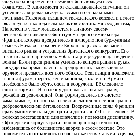
силу, но одновременно стремился быть вождём всех
французов. В зависимости от складывающейся ситуации он
успешно лавировал между классами и социальными
группами. Покончив изданием гражданского кодекса и целого
ряда других законодательных актов с остатками феодализма,
Наполеон в угоду монархистам и личному своему
честолюбию наделил себя титулом первого императора
Франции, которая превратилась в империю под буржуазным
флагом. Началось покорение Европы в целях завоевания
внешнего рынка и устранения британского конкурента. Его
правительство прибегло к мобилизации ресурсов для ведения
войны. Были предприняты усилия по концентрации в руках
государства промышленных предприятий, выпускающих
оружие и предметы военного обихода. Реквизиции подлежали
зерно и фураж, шерсть, лён и конопля, кожа и пр. Армию
необходимо было обуть, одеть и вооружить. Её следовало
сносно кормить. Наполеону досталась огромная армия,
рождённая революцией. Она формировалась по системе
«амальгамы», что означало слияние частей линейной армии с
добровольческими батальонами. Вооружённые силы Франции
сразу умножились на две трети и достигли 650 тыс. человек. В
войсках восстановили единоначалие и повысили дисциплину.
Офицерский корпус утратил облик аристократичности,
избавившись от большинства дворян в своём составе. Это
положительно отразилось на боевых качествах армии в целом,