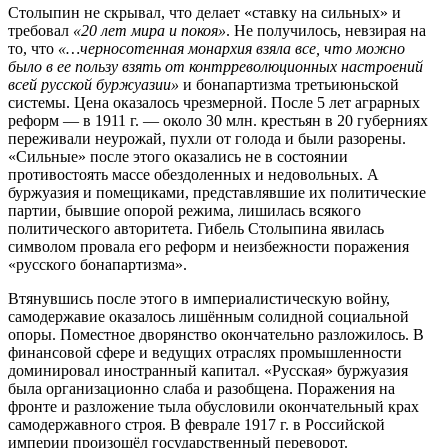
Столыпин не скрывал, что делает «ставку на сильных» и
требовал
«20 лет мира и покоя»
. Не получилось, невзирая на
то, что
«…черносотенная монархия взяла все, что можно
было в ее пользу взять от контрреволюционных настроений
всей русской буржуазии»
и бонапартизма третьиюньской
системы. Цена оказалось чрезмерной. После 5 лет аграрных
реформ — в 1911 г. — около 30 млн. крестьян в 20 губерниях
переживали неурожай, пухли от голода и были разорены.
«Сильные» после этого оказались не в состоянии
противостоять массе обездоленных и недовольных. А
буржуазия и помещиками, представлявшие их политические
партии, бывшие опорой режима, лишилась всякого
политического авторитета. Гибель Столыпина явилась
символом провала его реформ и неизбежности поражения
«русского бонапартизма».
Втянувшись после этого в империалистическую войну,
самодержавие оказалось лишённым солидной социальной
опоры. Поместное дворянство окончательно разложилось. В
финансовой сфере и ведущих отраслях промышленности
доминировал иностранный капитал. «Русская» буржуазия
была организационно слаба и разобщена. Поражения на
фронте и разложение тыла обусловили окончательный крах
самодержавного строя. В феврале 1917 г. в Российской
империи произошёл государственный переворот.