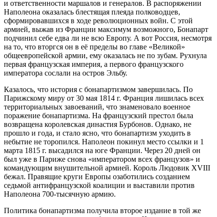
и ответственности маршалов и генералов. В распоряжении
Наполеона оказалась блестящая плеяда полководцев,
сформировавшихся в ходе революционных войн. С этой
армией, выжав из Франции максимум возможного, Бонапарт
подчинил себе едва ли не всю Европу. А вот Россия, несмотря
на то, что вторгся он в её пределы во главе «Великой»
общеевропейской армии, ему оказалась не по зубам. Рухнула
первая французская империя, а первого французского
императора сослали на остров Эльбу.
Казалось, что история с бонапартизмом завершилась. По
Парижскому миру от 30 мая 1814 г. Франция лишилась всех
территориальных завоеваний, что знаменовало военное
поражение бонапартизма. На французский престол была
возвращена королевская династия Бурбонов. Однако, не
прошло и года, и стало ясно, что бонапартизм уходить в
небытие не торопился. Наполеон покинул место ссылки и 1
марта 1815 г. высадился на юге Франции. Через 20 дней он
был уже в Париже снова «императором всех французов» и
командующим внушительной армией. Король Людовик XVIII
бежал. Правящие круги Европы озаботились созданием
седьмой антифранцузской коалиции и выставили против
Наполеона 700-тысячную армию.
Политика бонапартизма получила второе издание в той же