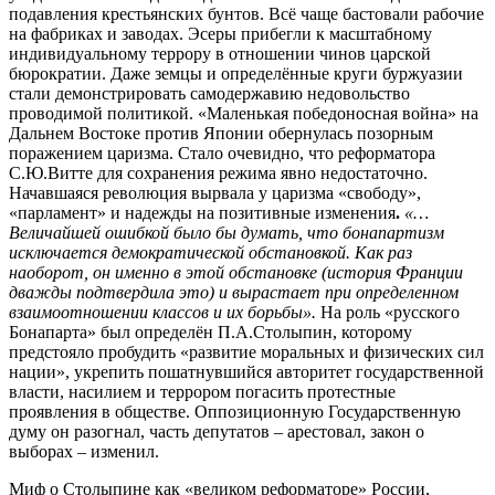
подавления крестьянских бунтов. Всё чаще бастовали рабочие
на фабриках и заводах. Эсеры прибегли к масштабному
индивидуальному террору в отношении чинов царской
бюрократии. Даже земцы и определённые круги буржуазии
стали демонстрировать самодержавию недовольство
проводимой политикой. «Маленькая победоносная война» на
Дальнем Востоке против Японии обернулась позорным
поражением царизма. Стало очевидно, что реформатора
С.Ю.Витте для сохранения режима явно недостаточно.
Начавшаяся революция вырвала у царизма «свободу»,
«парламент» и надежды на позитивные изменения
.
«…
Величайшей ошибкой было бы думать, что бонапартизм
исключается демократической обстановкой. Как раз
наоборот, он именно в этой обстановке (история Франции
дважды подтвердила это) и вырастает при определенном
взаимоотношении классов и их борьбы».
На роль «русского
Бонапарта» был определён П.А.Столыпин, которому
предстояло пробудить «развитие моральных и физических сил
нации», укрепить пошатнувшийся авторитет государственной
власти, насилием и террором погасить протестные
проявления в обществе. Оппозиционную Государственную
думу он разогнал, часть депутатов – арестовал, закон о
выборах – изменил.
Миф о Столыпине как «великом реформаторе» России,