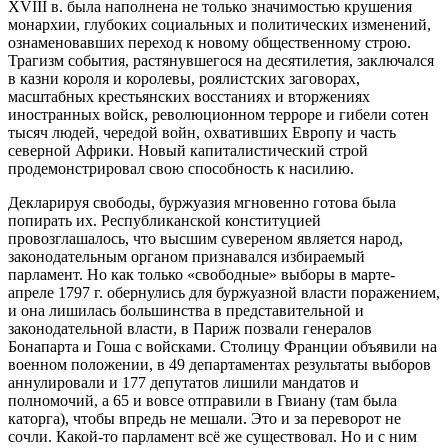
XVIII в. была наполнена не только значимостью крушения
монархии, глубоких социальных и политических изменений,
ознаменовавших переход к новому общественному строю.
Трагизм события, растянувшегося на десятилетия, заключался
в казни короля и королевы, роялистских заговорах,
масштабных крестьянских восстаниях и вторжениях
иностранных войск, революционном терроре и гибели сотен
тысяч людей, чередой войн, охвативших Европу и часть
северной Африки. Новый капиталистический строй
продемонстрировал свою способность к насилию.
Декларируя свободы, буржуазия мгновенно готова была
попирать их. Республиканской конституцией
провозглашалось, что высшим сувереном является народ,
законодательным органом признавался избираемый
парламент. Но как только «свободные» выборы в марте-
апреле 1797 г. обернулись для буржуазной власти поражением,
и она лишилась большинства в представительной и
законодательной власти, в Париж позвали генералов
Бонапарта и Гоша с войсками. Столицу Франции объявили на
военном положении, в 49 департаментах результаты выборов
аннулировали и 177 депутатов лишили мандатов и
полномочий, а 65 и вовсе отправили в Гвиану (там была
каторга), чтобы впредь не мешали. Это и за переворот не
сочли. Какой-то парламент всё же существовал. Но и с ним