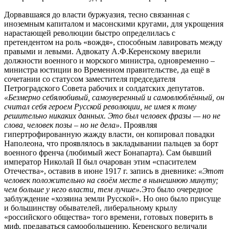
Дорвавшаяся до власти буржуазия, тесно связанная с
иноземным капиталом и масонскими кругами, для укрощения
нарастающей революции быстро определилась с
претендентом на роль «вождя», способным лавировать между
правыми и левыми. Адвокату А.Ф.Керенскому вверили
должности военного и морского министра, одновременно –
министра юстиции во Временном правительстве, да ещё в
сочетании со статусом заместителя председателя
Петроградского Совета рабочих и солдатских депутатов.
«Безмерно себялюбивый, самоуверенный и самовлюблённый, он
считал себя героем Русской революции, не имея к тому
решительно никаких данных. Это был человек фразы — но не
слова, человек позы – но не дела»
. Проявляя
гипертрофированную жажду власти, он копировал повадки
Наполеона, что проявлялось в закладывании пальцев за борт
военного френча (любимый жест Бонапарта). Сам бывший
император Николай II был очарован этим «спасителем
Отечества», оставив в июне 1917 г. запись в дневнике:
«Этот
человек положительно на своём месте в нынешнюю минуту;
чем больше у него власти, тем лучше».
Это было очередное
заблуждение «хозяина земли Русской». Но оно было присуще
и большинству обывателей, либеральному крылу
«российского общества» того времени, готовых поверить в
миф, предаваться самообольщению. Керенского величали