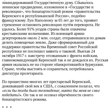
ликвидировавший Государственную думу. Сбывалось
ленинское предвидение, изложенное в «Государстве и
революции», что бонапартистский режим «правительства
Керенского в республиканской России», подобно
французскому Луи Наполеону за 65 лет до того, проявит
стремление остановить революцию путём переворота. Не
удалось. Более 91% уездов страны были охвачены
крестьянскими волнениями. Из воюющей армии
дезертировали около 2 млн. солдат, отправившихся по домам
делить помещичью землю. Даже сформированный для
поддержки правительства Временный совет Российской
республики не поспешил заявить о таковой. Выехав 24
октября 1917 г. навстречу отозванным с фронта войскам,
главнокомандующий Керенский так и не дождался их. Русская
армия оказалась не на стороне обанкротившейся буржуазии.
Стране, чтобы выстоять и сохраниться, потребовалась
диктатура пролетариата.
По прошествии многих лет престарелый Керенский,
доживавший свой век в США, с сожалением полагал, что
«
если бы тогда было телевидение, никто бы меня не смог
победить!
»
. Он так и не осознал обречённости своего
бонапартистского режима.
* * *