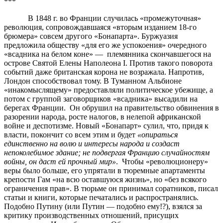
***
В 1848 г. во Франции случилась «промежуточная»
революция, сопровождавшаяся «вторым изданием 18-го
брюмера» совсем другого «Бонапарта». Буржуазия
предложила обществу «для его же успокоения» очередного
«всадника на белом коне» — племянника скончавшегося на
острове Святой Елены Наполеона I. Против такого поворота
событий даже британская корона не возражала. Напротив,
Лондон способствовал тому. В Туманном Альбионе
«инакомыслящему» предоставляли политическое убежище, а
потом с группой заговорщиков «всадника» высадили на
берегах Франции. Он обрушил на правительство обвинения в
разорении народа, росте налогов, в нелепой африканской
войне и деспотизме. Новый «Бонапарт» сулил, что, придя к
власти, покончит со всем этим и будет
«опираться
единственно на волю и интересы народа и создаст
непоколебимое здание; не подвергая Францию случайностям
войны, он даст ей прочный мир»
. Чтобы «революционеру»
веры было больше, его упрятали в тюремные апартаменты
крепости Гам «на всю оставшуюся жизнь», но «без всякого
ограничения прав». В тюрьме он принимал соратников, писал
статьи и книги, которые печатались и распространялись.
Подобно Путину (или Путин — подобно ему!?), взялся за
критику производственных отношений, присущих