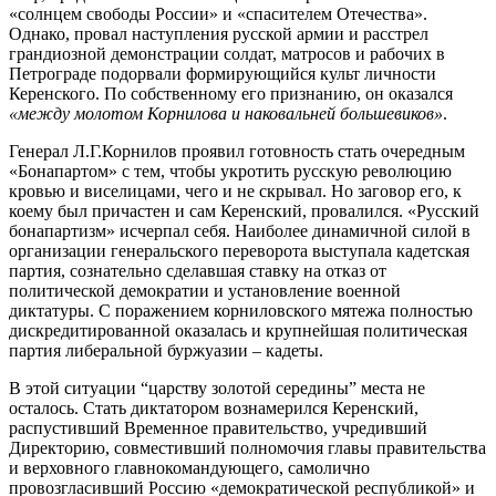
«солнцем свободы России» и «спасителем Отечества».
Однако, провал наступления русской армии и расстрел
грандиозной демонстрации солдат, матросов и рабочих в
Петрограде подорвали формирующийся культ личности
Керенского. По собственному его признанию, он оказался
«между молотом Корнилова и наковальней большевиков»
.
Генерал Л.Г.Корнилов проявил готовность стать очередным
«Бонапартом» с тем, чтобы укротить русскую революцию
кровью и виселицами, чего и не скрывал. Но заговор его, к
коему был причастен и сам Керенский, провалился. «Русский
бонапартизм» исчерпал себя. Наиболее динамичной силой в
организации генеральского пе­реворота выступала кадетская
партия, сознательно сделавшая ставку на отказ от
политической демократии и установление воен­ной
диктатуры. С поражением корниловского мятежа полностью
дискредитированной оказалась и крупнейшая политическая
партия либеральной буржуазии – кадеты.
В этой ситуации “царству золотой середины” места не
осталось. Стать диктатором вознамерился Керенский,
распустивший Временное правительство, учредивший
Директорию, совместивший полномочия главы правительства
и верховного главнокомандующего, самолично
провозгласивший Россию «демократической республикой» и