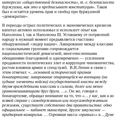
интересах «общественной безопасности», т. е. безопасности
буржуазии, как это и предписывает конституция»
. Таков
был и остаётся уровень прав и свобод при буржуазной
«демократии».
В периоды острых политических и экономических кризисов
капитал активно использовал и использует опыт как
Наполеона I, так и Наполеона III. Уставшему от потрясений
народу в нужный момент предъявляется счастливо
обнаруженный «лидер нации». Лавирование между классами
и социальными группами сопровождается
националистической демагогией, многочисленными
обещаниями благодеяний и одновременно — усилением
продажности политических элит и коррупции чиновничества,
ростом влияния армии и спецслужб. В.И.Ленин в связи с
этим отмечал: «
…основной исторический признак
бонапартизма: лавирование опирающейся на военщину (на
худшие элементы войска) государственной власти между
двумя враждебными классами и силами, более или менее
уравновешивающими друг друга. …».
Он же, говоря о
бонапартизме, обращал внимание на то, что
«… у нас, как и во
всякой стране с самодержавным или полусамодержавным
режимом, существует собственно два правительства: одно
официальное — кабинет министров, другое закулисное —
придворная камарилья. … Огромная масса «правых»» в… Думе