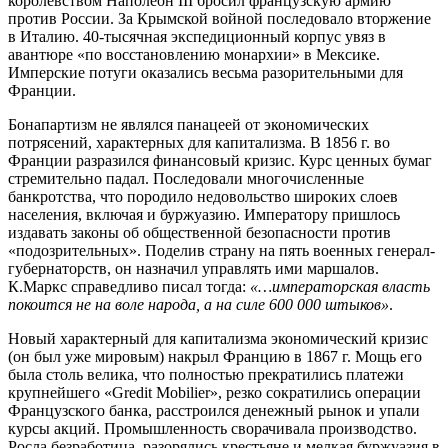
королевством Наполеон III бросил французскую армию
против России. За Крымской войной последовало вторжение
в Италию. 40-тысячная экспедиционный корпус увяз в
авантюре «по восстановлению монархии» в Мексике.
Имперские потуги оказались весьма разорительными для
Франции.
Бонапартизм не являлся панацеей от экономических
потрясений, характерных для капитализма. В 1856 г. во
Франции разразился финансовый кризис. Курс ценных бумаг
стремительно падал. Последовали многочисленные
банкротства, что породило недовольство широких слоев
населения, включая и буржуазию. Императору пришлось
издавать законы об общественной безопасности против
«подозрительных». Поделив страну на пять военных генерал-
губернаторств, он назначил управлять ими маршалов.
К.Маркс справедливо писал тогда:
«…императорская власть
покоится не на воле народа, а на силе 600 000 штыков»
.
Новый характерный для капитализма экономический кризис
(он был уже мировым) накрыл Францию в 1867 г. Мощь его
была столь велика, что полностью прекратились платежи
крупнейшего «Gredit Mobilier», резко сократились операции
Французского банка, расстроился денежный рынок и упали
курсы акций. Промышленность сворачивала производство.
Росла безработица, разорялись крестьяне и мелкая буржуазия в