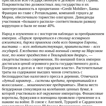
пригласили всю государственную и деловую элиту страны.
Покровительство должностных лиц государства и их
заинтересованность в процветании «Gredit Mobilier», Банка
Франции во главе с Ротшильдами, компаний герцога де
Морни, обеспечивало торжество олигархии. Дивиденды
участников «большого распила» соответствовали размаху
коррупции и были не ниже 40%.
Народ в изумлении и с восторгом наблюдал за преображением
империи.
«Париж превратился в столицу всемирного
ажиотажа, биржа привлекла сюда всех банкиров Европы,
выставка — всех любопытствующих, правительство – всех
государей. Ежедневно то новый военный смотр на Марсовом
поле, то новое празднество в Тюильрийском дворце»
, —
свидетельствовал современник. Но внешний блеск империи
достигался ценой огромного роста государственного долга.
Погрязли в долгах и «все городские власти». Расточительные
траты на содержание высших чинов сочетались с
беспощадностью налогового пресса в деревнях. Отмечался
«дутый характер… системы кредита, превратившийся в
колоссальное… мошенническое предприятие»
. Имела место
безудержная спекуляция на колебаниях ценных бумаг, в
которой участвовало всё окружение императора. Финансовые
воротилы, буржуазия и военщина проявляли стремление и к
наживе на войне. В союзе с Англией, Турцией и Сардинским