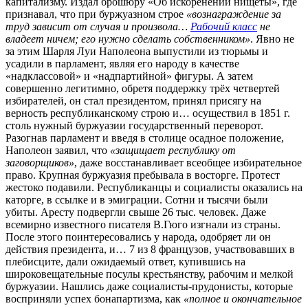
капитализму. Издал брошюру «Об искоренении нищеты», где
признавал, что при буржуазном строе
«вознаграждение за
труд зависит от случая и произвола…
Рабочий класс
не
владеет ничем; его нужно сделать собственником»
. Явно не
за этим Шарля Луи Наполеона выпустили из тюрьмы и
усадили в парламент, являя его народу в качестве
«надклассовой» и «надпартийной» фигуры. А затем
совершенно легитимно, обретя поддержку трёх четвертей
избирателей, он стал президентом, принял присягу на
верность республиканскому строю и… осуществил в 1851 г.
столь нужный буржуазии государственный переворот.
Разогнав парламент и введя в столице осадное положение,
Наполеон заявил, что
«защищает республику от
заговорщиков»
, даже восстанавливает всеобщее избирательное
право. Крупная буржуазия пребывала в восторге. Протест
жестоко подавили. Республиканцы и социалисты оказались на
каторге, в ссылке и в эмиграции. Сотни и тысячи были
убиты. Аресту подвергли свыше 26 тыс. человек. Даже
всемирно известного писателя В.Гюго изгнали из страны.
После этого поинтересовались у народа, одобряет ли он
действия президента, и… 7 из 8 французов, участвовавших в
плебисците, дали ожидаемый ответ, купившись на
широковещательные посулы крестьянству, рабочим и мелкой
буржуазии. Нашлись даже социалисты-прудонисты, которые
восприняли успех бонапартизма, как
«полное и окончательное