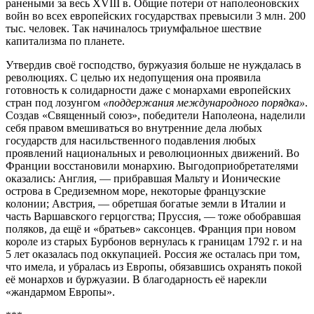
ранеными за весь XVIII в. Общие потери от наполеоновских
войн во всех европейских государствах превысили 3 млн. 200
тыс. человек. Так начиналось триумфальное шествие
капитализма по планете.
Утвердив своё господство, буржуазия больше не нуждалась в
революциях. С целью их недопущения она проявила
готовность к солидарности даже с монархами европейских
стран под лозунгом
«поддержания международного порядка»
.
Создав «Священный союз», победители Наполеона, наделили
себя правом вмешиваться во внутренние дела любых
государств для насильственного подавления любых
проявлений национальных и революционных движений. Во
Франции восстановили монархию. Выгодоприобретателями
оказались: Англия, — прибравшая Мальту и Ионические
острова в Средиземном море, некоторые французские
колонии; Австрия, — обретшая богатые земли в Италии и
часть Варшавского герцогства; Пруссия, — тоже обобравшая
поляков, да ещё и «братьев» саксонцев. Франция при новом
короле из старых Бурбонов вернулась к границам 1792 г. и на
5 лет оказалась под оккупацией. Россия же осталась при том,
что имела, и убралась из Европы, обязавшись охранять покой
её монархов и буржуазии. В благодарность её нарекли
«жандармом Европы».