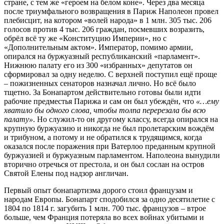
стране, с тем же «героем на белом коне». Через два месяца
после триумфального возвращения в Париж Наполеон провел
плебисцит, на котором «волей народа» в 1 млн. 305 тыс. 206
голосов против 4 тыс. 206 граждан, посмевших возразить,
обрёл всё ту же «Конституцию Империи», но с
«Дополнительным актом». Император, помимо армии,
опирался на буржуазный республиканский «парламент».
Нижнюю палату его из 300 «избранных» депутатов он
сформировал за одну неделю. С верхней поступил ещё проще
– пожизненных сенаторов назначал лично. Но всё было
тщетно. За Бонапартом действительно готовы были идти
рабочие предместья Парижа и сам он был убеждён, что
«…ему
хватило бы одного слова, чтобы толпа перерезала бы всю
палату»
. Но служил-то он другому классу, всегда опирался на
крупную буржуазию и никогда не был пролетарским вождём
и трибуном, а потому и не обратился к трудящимся, когда
оказался после поражения при Ватерлоо преданным крупной
буржуазией и буржуазным парламентом. Наполеона вынудили
вторично отречься от престола, и он был сослан на остров
Святой Елены под надзор англичан.
Первый опыт бонапартизма дорого стоил французам и
народам Европы. Бонапарт сподобился за одно десятилетие с
1804 по 1814 г. загубить 1 млн. 700 тыс. французов – втрое
больше, чем Франция потеряла во всех войнах убитыми и