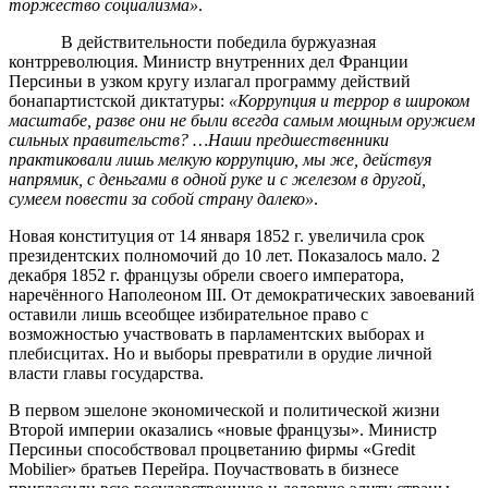
торжество социализма»
.
В действительности победила буржуазная
контрреволюция. Министр внутренних дел Франции
Персиньи в узком кругу излагал программу действий
бонапартистской диктатуры:
«Коррупция и террор в широком
масштабе, разве они не были всегда самым мощным оружием
сильных правительств? …Наши предшественники
практиковали лишь мелкую коррупцию, мы же, действуя
напрямик, с деньгами в одной руке и с железом в другой,
сумеем повести за собой страну далеко»
.
Новая конституция от 14 января 1852 г. увеличила срок
президентских полномочий до 10 лет. Показалось мало. 2
декабря 1852 г. французы обрели своего императора,
наречённого Наполеоном III. От демократических завоеваний
оставили лишь всеобщее избирательное право с
возможностью участвовать в парламентских выборах и
плебисцитах. Но и выборы превратили в орудие личной
власти главы государства.
В первом эшелоне экономической и политической жизни
Второй империи оказались «новые французы». Министр
Персиньи способствовал процветанию фирмы «Gredit
Mobilier» братьев Перейра. Поучаствовать в бизнесе