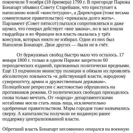
покончили 9 ноября (18 брюмера) 1799 г. В пригороде Парижа
Бонапарт объявил Совету Старейшин, что приступает к
написанию новой «конституции», а Директория (тоже весьма
сомнительное правительство) «приказала долго жить».
Парламент (Совет пятисот) пытался сопротивляться и даже
шумел, что генерал действует «вне закона», но в зал вошли
гвардейцы и во Франции вся власть оказалась у трёх
консулов, которых никто не избирал. Один из них был
Наполеон Бонапарт. Двое других — были не в счёт.
От буржуазных свобод быстро мало что осталось. 17
января 1800 г. только в одном Париже запретили 60
периодических изданий, признанных политически вредными.
Ещё 13 подчинили министру полиции и обязали их проявлять
абсолютную лояльность «к действующей власти, народному
суверенитету, армии и дружественным державам».
Полицейские репрессии с жестокостью обрушились на
противников режима. О политических свободах приходилось
снова только мечтать. От «народа» департаментскими
нотаблями могли стать лишь лица, исключительно
одобренные правительством. Мэры городов тоже назначались
сверху. А капиталисты получили не виданную ранее
поддержку централизованной власти.
Обретший власть Бонапарт несомненно опирался на военную