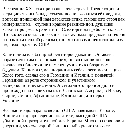
В середине ХХ века произошла очередная НТреволюция, и
ведущие страны Запада сумели воспользоваться её плодами,
вопреки привычной нам характеристике тамошнего строя как
империализма – ступени крайне реакционной, душащей
всякий прогресс в развитии ПС, каторги для рабочего класса.
Что касается остального мира, то ему была предложена теория
и практика неолиберализма, иными словами неоколониализма
под руководством США.
Капитализм как бы приобрёл второе дыхание. Оставаясь
паразитическим и загнивающим, он восстановил свою
жизнеспособность и не намерен умирать в обозримом
будущем. Капитал сумел подчинить себе своего могильщика.
Более того, сделал его в Германии и Италии, в подмятой
Германией Европе сторонником и участником
империалистических войн. А сегодня это происходило и
происходит на наших глазах в Латинской Америке, в Ираке,
Сирии, Ливии, Афганистане, Югославии, а теперь на
Украине.
Всевластие доллара позволило США навязывать Европе,
Японии и т.д. проведение политики, выгодной США —
убыточной и разорительной для Европы. Много разговоров и
уверений, что очередной финансовый кризис означает