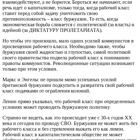
взаимодействуют, а не борются. Бороться же начинают, если
речь идет о капитализме, только тогда, когда рабочий класс
ставит перед собой задачу уничтожить свою
противоположность – класс буржуазии. То есть, когда
экономическая борьба сливается с политической (за власть) и
идейной (за ДИКТАТУРУ ПРОЛЕТАРИАТА).
Но чтобы это произошло, мало одних усилий коммунистов в
просвещении рабочего класса. Необходимо также, чтобы
буржуазия своей жадностью и глупостью, самой политикой
своего правительства подвела рабочий класс к пониманию
правоты коммунистов. Революционные ситуации возникают
только при этом условии.
Маркс и Энгельс не прошли мимо успешных усилий
британской буржуазии подкупить и развратить свой рабочий
класс подачками от ограбления колоний.
Ленин прямо указывал, что рабочий класс при определенных
условиях может проводить буржуазную политику
Странно не видеть, как это происходит уже с 30-х годов ХХ
века и сегодня по проводу СВО. Буржуазия не может жить без
рабочего класса и без стремления выжать его как лимон.
Рабочий класс в капиталистическом обществе не может