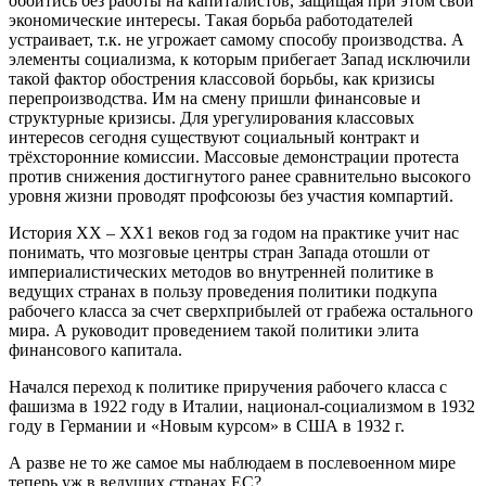
обойтись без работы на капиталистов, защищая при этом свои
экономические интересы. Такая борьба работодателей
устраивает, т.к. не угрожает самому способу производства. А
элементы социализма, к которым прибегает Запад исключили
такой фактор обострения классовой борьбы, как кризисы
перепроизводства. Им на смену пришли финансовые и
структурные кризисы. Для урегулирования классовых
интересов сегодня существуют социальный контракт и
трёхсторонние комиссии. Массовые демонстрации протеста
против снижения достигнутого ранее сравнительно высокого
уровня жизни проводят профсоюзы без участия компартий.
История ХХ – ХХ1 веков год за годом на практике учит нас
понимать, что мозговые центры стран Запада отошли от
империалистических методов во внутренней политике в
ведущих странах в пользу проведения политики подкупа
рабочего класса за счет сверхприбылей от грабежа остального
мира. А руководит проведением такой политики элита
финансового капитала.
Начался переход к политике приручения рабочего класса с
фашизма в 1922 году в Италии, национал-социализмом в 1932
году в Германии и «Новым курсом» в США в 1932 г.
А разве не то же самое мы наблюдаем в послевоенном мире
теперь уж в ведущих странах ЕС?