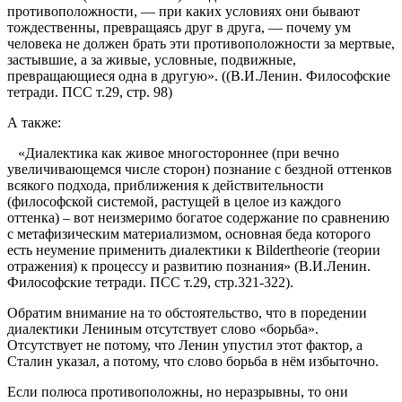
противоположности, — при каких условиях они бывают
тождественны, превращаясь друг в друга, — почему ум
человека не должен брать эти противоположности за мертвые,
застывшие, а за живые, условные, подвижные,
превращающиеся одна в другую». ((В.И.Ленин. Философские
тетради. ПСС т.29, стр. 98)
А также:
«Диалектика как живое многостороннее (при вечно
увеличивающемся числе сторон) познание с бездной оттенков
всякого подхода, приближения к действительности
(философской системой, растущей в целое из каждого
оттенка) – вот неизмеримо богатое содержание по сравнению
с метафизическим материализмом, основная беда которого
есть неумение применить диалектики к Bildertheorie (теории
отражения) к процессу и развитию познания» (В.И.Ленин.
Философские тетради. ПСС т.29, стр.321-322).
Обратим внимание на то обстоятельство, что в поредении
диалектики Лениным отсутствует слово «борьба».
Отсутствует не потому, что Ленин упустил этот фактор, а
Сталин указал, а потому, что слово борьба в нём избыточно.
Если полюса противоположны, но неразрывны, то они