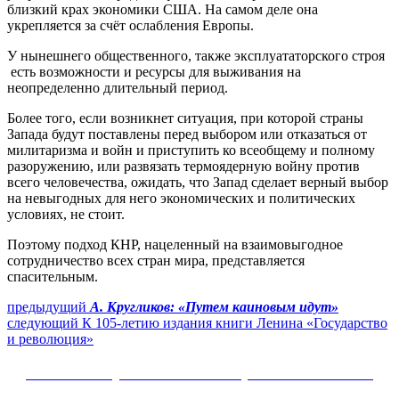
близкий крах экономики США. На самом деле она
укрепляется за счёт ослабления Европы.
У нынешнего общественного, также эксплуататорского строя
есть возможности и ресурсы для выживания на
неопределенно длительный период.
Более того, если возникнет ситуация, при которой страны
Запада будут поставлены перед выбором или отказаться от
милитаризма и войн и приступить ко всеобщему и полному
разоружению, или развязать термоядерную войну против
всего человечества, ожидать, что Запад сделает верный выбор
на невыгодных для него экономических и политических
условиях, не стоит.
Поэтому подход КНР, нацеленный на взаимовыгодное
сотрудничество всех стран мира, представляется
спасительным.
Навигация
Предыдущий
предыдущий
А. Кругликов: «Путем каиновым идут»
Следующее
пост:
следующий
К 105-летию издания книги Ленина «Государство
по
сообщение:
и революция»
записям
Сайт Коммунистической партии Российской
Федерации (КПРФ)