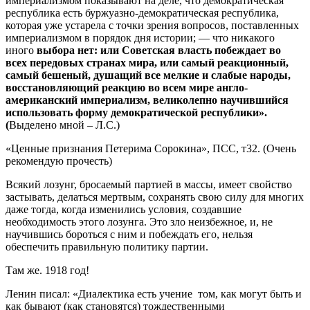
империализмом показывают на деле, что демократическая
республика есть буржуазно-демократическая республика,
которая уже устарела с точки зрения вопросов, поставленных
империализмом в порядок дня истории; — что никакого
иного
выбора нет: или Советская власть побеждает во
всех передовых странах мира, или самый реакционный,
самый бешеный, душащий все мелкие и слабые народы,
восстановляющий реакцию во всем мире англо-
американский империализм, великолепно научившийся
использовать форму демократической республики».
(
Выделено мной – Л.С.)
«Ценные признания Петерима Сорокина», ПСС, т32. (Очень
рекомендую прочесть)
Всякий лозунг, бросаемый партией в массы, имеет свойство
застывать, делаться мертвым, сохранять свою силу для многих
даже тогда, когда изменились условия, создавшие
необходимость этого лозунга. Это зло неизбежное, и, не
научившись бороться с ним и побеждать его, нельзя
обеспечить правильную политику партии.
Там же. 1918 год!
Ленин писал: «Диалектика есть учение том, как могут быть и
как бывают (как становятся) тождественными