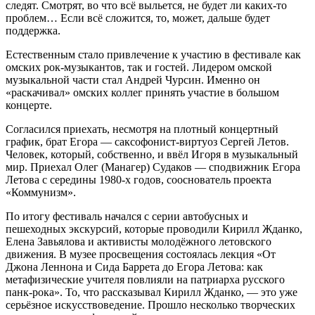
следят. Смотрят, во что всё выльется, не будет ли каких-то
проблем… Если всё сложится, то, может, дальше будет
поддержка.
Естественным стало привлечение к участию в фестивале как
омских рок-музыкантов, так и гостей. Лидером омской
музыкальной части стал Андрей Чурсин. Именно он
«раскачивал» омских коллег принять участие в большом
концерте.
Согласился приехать, несмотря на плотный концертный
график, брат Егора — саксофонист-виртуоз Сергей Летов.
Человек, который, собственно, и ввёл Игоря в музыкальный
мир. Приехал Олег (Манагер) Судаков — сподвижник Егора
Летова с середины 1980-х годов, сооснователь проекта
«Коммунизм».
По итогу фестиваль начался с серии автобусных и
пешеходных экскурсий, которые проводили Кирилл Жданко,
Елена Завьялова и активисты молодёжного летовского
движения. В музее просвещения состоялась лекция «От
Джона Леннона и Сида Баррета до Егора Летова: как
метафизические учителя повлияли на патриарха русского
панк-рока». То, что рассказывал Кирилл Жданко, — это уже
серьёзное искусствоведение. Прошло несколько творческих