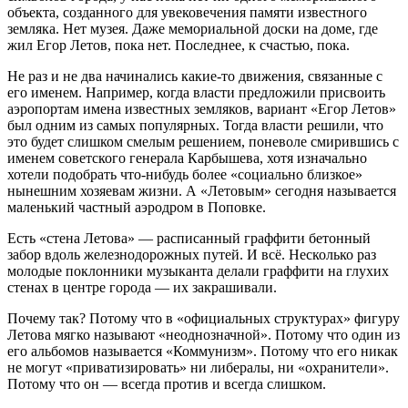
объекта, созданного для увековечения памяти известного
земляка. Нет музея. Даже мемориальной доски на доме, где
жил Егор Летов, пока нет. Последнее, к счастью, пока.
Не раз и не два начинались какие-то движения, связанные с
его именем. Например, когда власти предложили присвоить
аэропортам имена известных земляков, вариант «Егор Летов»
был одним из самых популярных. Тогда власти решили, что
это будет слишком смелым решением, поневоле смирившись с
именем советского генерала Карбышева, хотя изначально
хотели подобрать что-нибудь более «социально близкое»
нынешним хозяевам жизни. А «Летовым» сегодня называется
маленький частный аэродром в Поповке.
Есть «стена Летова» — расписанный граффити бетонный
забор вдоль железнодорожных путей. И всё. Несколько раз
молодые поклонники музыканта делали граффити на глухих
стенах в центре города — их закрашивали.
Почему так? Потому что в «официальных структурах» фигуру
Летова мягко называют «неоднозначной». Потому что один из
его альбомов называется «Коммунизм». Потому что его никак
не могут «приватизировать» ни либералы, ни «охранители».
Потому что он — всегда против и всегда слишком.