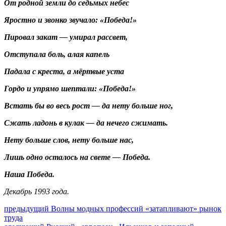
От родной земли до седьмых небес
Яростно и звонко звучало: «Победа!»
Пировал закат — умирал рассвет,
Отступала боль, алая капель
Падала с креста, а мёртвые уста
Гордо и упрямо шептали: «Победа!»
Встать бы во весь рост — да нету больше ног,
Сжать ладонь в кулак — да нечего сжимать.
Нету больше слов, нету больше нас,
Лишь одно осталось на свете — Победа.
Наша Победа.
Декабрь 1993 года.
Навигация
Предыдущий
предыдущий
Волны модных профессий «затапливают» рынок
пост:
труда
по