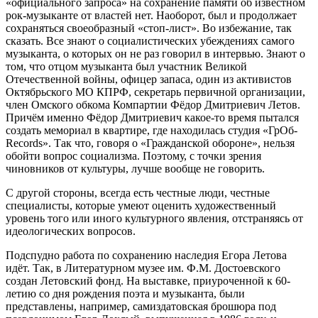
«официального запроса» на сохранение памяти об известном
рок-музыканте от властей нет. Наоборот, был и продолжает
сохраняться своеобразный «стоп-лист». Во избежание, так
сказать. Все знают о социалистических убеждениях самого
музыканта, о которых он не раз говорил в интервью. Знают о
том, что отцом музыканта был участник Великой
Отечественной войны, офицер запаса, один из активистов
Октябрьского МО КПРФ, секретарь первичной организации,
член Омского обкома Компартии Фёдор Дмитриевич Летов.
Причём именно Фёдор Дмитриевич какое-то время пытался
создать мемориал в квартире, где находилась студия «ГрОб-
Records». Так что, говоря о «Гражданской обороне», нельзя
обойти вопрос социализма. Поэтому, с точки зрения
чиновников от культуры, лучше вообще не говорить.
С другой стороны, всегда есть честные люди, честные
специалисты, которые умеют оценить художественный
уровень того или иного культурного явления, отстраняясь от
идеологических вопросов.
Подспудно работа по сохранению наследия Егора Летова
идёт. Так, в Литературном музее им. Ф.М. Достоевского
создан Летовский фонд. На выставке, приуроченной к 60-
летию со дня рождения поэта и музыканта, были
представлены, например, самиздатовская брошюра под