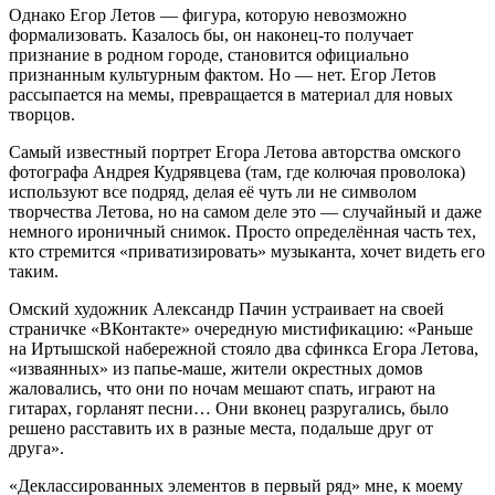
Однако Егор Летов — фигура, которую невозможно
формализовать. Казалось бы, он наконец-то получает
признание в родном городе, становится официально
признанным культурным фактом. Но — нет. Егор Летов
рассыпается на мемы, превращается в материал для новых
творцов.
Самый известный портрет Егора Летова авторства омского
фотографа Андрея Кудрявцева (там, где колючая проволока)
используют все подряд, делая её чуть ли не символом
творчества Летова, но на самом деле это — случайный и даже
немного ироничный снимок. Просто определённая часть тех,
кто стремится «приватизировать» музыканта, хочет видеть его
таким.
Омский художник Александр Пачин устраивает на своей
страничке «ВКонтакте» очередную мистификацию: «Раньше
на Иртышской набережной стояло два сфинкса Егора Летова,
«изваянных» из папье-маше, жители окрестных домов
жаловались, что они по ночам мешают спать, играют на
гитарах, горланят песни… Они вконец разругались, было
решено расставить их в разные места, подальше друг от
друга».
«Деклассированных элементов в первый ряд» мне, к моему