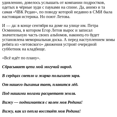
удивлению, довелось услышать от компании подростков,
одетых в чёрные худи с пауками на спине. Да, анимэ и та
самая «ЧВК Редан», по поводу которой недавно в СМИ была
настоящая истерика. Но поют Летова.
И — да: в конце сентября на доме на улице им. Петра
Осминина, в котором Егор Летов вырос и записал
значительную часть своих альбомов, наконец-то будет
установлена мемориальная доска. А перед наступлением зимы
ребята из «летовского» движения устроят очередной
субботник на кладбище.
«Всё идёт по плану».
Сбpасывает цепи мой могyчий наpод.
В сеpдцах светло и жаpко полыхает заpя.
От нашего дыханья тает, плавится лёд.
Под нашими ногами pасцветает земля.
Вижy — поднимается с колен моя Родина!
Вижy, как из пепла восстаёт моя Родина!