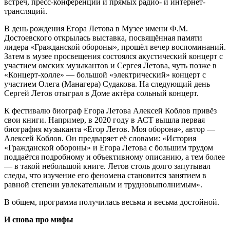
встреч, пресс-конференций и прямых радио- и интернет-
трансляций.
В день рождения Егора Летова в Музее имени Ф.М.
Достоевского открылась выставка, посвящённая памяти
лидера «Гражданской обороны», прошёл вечер воспоминаний.
Затем в музее просвещения состоялся акустический концерт с
участием омских музыкантов и Сергея Летова, чуть позже в
«Концерт-холле» — большой «электрический» концерт с
участием Олега (Манагера) Судакова. На следующий день
Сергей Летов отыграл в Доме актёра сольный концерт.
К фестивалю биограф Егора Летова Алексей Коблов привёз
свои книги. Например, в 2020 году в АСТ вышла первая
биография музыканта «Егор Летов. Моя оборона», автор —
Алексей Коблов. Он предваряет её словами: «История
«Гражданской обороны» и Егора Летова с большим трудом
поддаётся подробному и объективному описанию, а тем более
— в такой небольшой книге. Летов столь долго запутывал
следы, что изучение его феномена становится занятием в
равной степени увлекательным и трудновыполнимым».
В общем, программа получилась весьма и весьма достойной.
И снова про мифы