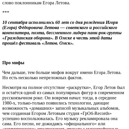
слово поклонникам Егора Летова.
***
10 сентября исполнилось 60 лет со дня рождения Игоря
(Егора) Фёдоровича Летова — советского и российского
композитора, поэта, бессменного лидера панк-рок-группы
«Гражданская оборона». В Омске в честь этой даты
прошёл фестиваль «Летов. Омск».
Про мифы
Чем дальше, тем больше мифов вокруг имени Егора Летова.
Но есть несколько непреложных фактов.
Несмотря на полное отсутствие «раскрутки», Егор Летов был
и остаётся одной из самых популярных фигур в современном
русскоязычном роке. Он вовремя начал: тогда, в середине
1980-х, только-только появились технологии, дающие
возможность «домашних» записей музыкальных альбомов,
чем созданная Егором Летовым студия «ГрОб-Records»
успешно воспользовалась. Его музыку рекламировала она
сама. Его песни, не дожидаясь «официального» или
«коммерческого» продвижения, звучали с магнитофонных