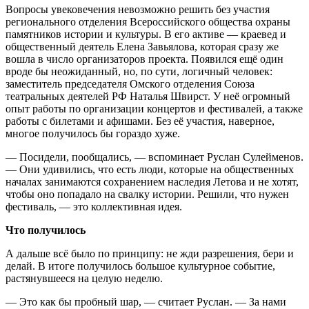
Вопросы увековечения невозможно решить без участия
регионального отделения Всероссийского общества охраны
памятников истории и культуры. В его активе — краевед и
общественный деятель Елена Завьялова, которая сразу же
вошла в число организаторов проекта. Появился ещё один
вроде бы неожиданный, но, по сути, логичный человек:
заместитель председателя Омского отделения Союза
театральных деятелей РФ Наталья Швирст. У неё огромный
опыт работы по организации концертов и фестивалей, а также
работы с билетами и афишами. Без её участия, наверное,
многое получилось бы гораздо хуже.
— Посидели, пообщались, — вспоминает Руслан Сулейменов.
— Они удивились, что есть люди, которые на общественных
началах занимаются сохранением наследия Летова и не хотят,
чтобы оно попадало на свалку истории. Решили, что нужен
фестиваль, — это коллективная идея.
Что получилось
А дальше всё было по принципу: не жди разрешения, бери и
делай. В итоге получилось большое культурное событие,
растянувшееся на целую неделю.
— Это как бы пробный шар, — считает Руслан. — За нами