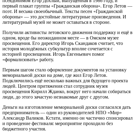
псевдонимом Егор Дохлый, выпущенная в 1986 году, и
первый плакат группы «Гражданская оборона». Егор Летов —
поэт. И весьма своеобычный. Тексты песен «Гражданской
обороны» — это достойные литературные произведения. И
литературный музей не может оставаться в стороне.
Получили активисты летовского движения поддержку и ещё в
одном, вроде бы неожиданном месте — в Омском музее
просвещения. Его директор Игорь Скандаков считает, что
история молодёжных субкультур вполне сочетается с
историей просвещения. Игорь Евгеньевич помог
«формализовать» работу.
Первым шагом стало оформление документов на установку
мемориальной доски на доме, где жил Егор Летов.
Подключились ещё несколько важных для будущего проекта
людей. Центром притяжения стал сотрудник музея
просвещения Кирилл Жданко, вокруг него начали собираться
люди, до этого зачастую незнакомые друг с другом.
Деньги на изготовление мемориальной доски согласился дать
предприниматель — один из руководителей НПО «Мир»
Александр Валиков. Кстати, именно он частично спонсировал
и проведение фестиваля: мероприятие проходило без
бюджетного участия.