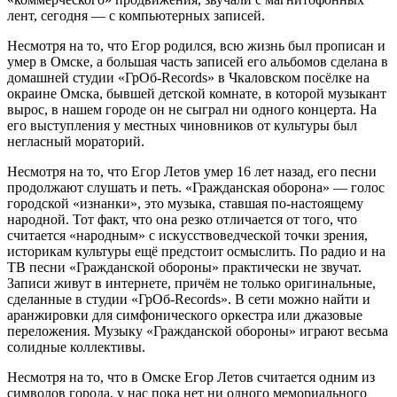
лент, сегодня — с компьютерных записей.
Несмотря на то, что Егор родился, всю жизнь был прописан и
умер в Омске, а большая часть записей его альбомов сделана в
домашней студии «ГрОб-Records» в Чкаловском посёлке на
окраине Омска, бывшей детской комнате, в которой музыкант
вырос, в нашем городе он не сыграл ни одного концерта. На
его выступления у местных чиновников от культуры был
негласный мораторий.
Несмотря на то, что Егор Летов умер 16 лет назад, его песни
продолжают слушать и петь. «Гражданская оборона» — голос
городской «изнанки», это музыка, ставшая по-настоящему
народной. Тот факт, что она резко отличается от того, что
считается «народным» с искусствоведческой точки зрения,
историкам культуры ещё предстоит осмыслить. По радио и на
ТВ песни «Гражданской обороны» практически не звучат.
Записи живут в интернете, причём не только оригинальные,
сделанные в студии «ГрОб-Records». В сети можно найти и
аранжировки для симфонического оркестра или джазовые
переложения. Музыку «Гражданской обороны» играют весьма
солидные коллективы.
Несмотря на то, что в Омске Егор Летов считается одним из
символов города, у нас пока нет ни одного мемориального