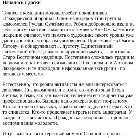
Началось с доски
Точнее, с компании молодых ребят, поклонников
«Гражданской обороны». Один из лидеров этой группы —
комсомолец Руслан Сулейменов. Ребята добровольно взяли на
себя заботу о могиле знаменитого земляка. Вне Омска многие
искренне считают, что память о художнике такого уровня уже
давно достойным образом увековечена. Приезжают «в Омск к
Летову» и обнаруживают… пустоту. Единственный
физический объект, символизирующий память, — могила на
Старо-Восточном кладбище. Постепенно сложилась традиция:
«паломники к Летову» связывались с Русланом или Антоном
Захаровым, и те проводили неформальные экскурсии «по
летовским местам».
Естественно, что ребята-активисты начали интересоваться
деталями. Познакомились и с теми, кто лично знал Егора
Летова, и теми, кто занимается изучением его творчества уже
профессионально. Бывшие панк-рокеры живут по-разному.
Кто-то отошёл от музыки, зарабатывает в других сферах. Кто-
то спивается. Кто-то продолжает играть и петь андеграунд. У
каждого — своя жизнь. «Гражданская оборона» — прошлое,
воспоминания молодости.
И тут выяснился интересный момент. С одной стороны,