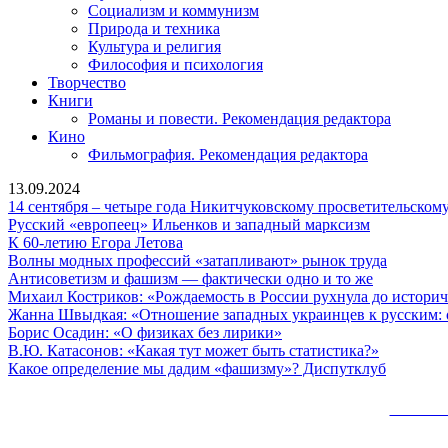
Социализм и коммунизм
Природа и техника
Культура и религия
Философия и психология
Творчество
Книги
Романы и повести. Рекомендация редактора
Кино
Фильмография. Рекомендация редактора
13.09.2024
14 сентября – четыре года Никитчуковскому просветительско
Русский
Русский «европеец» Ильенков и западный марксизм
К
«европеец»
К 60-летию Егора Летова
60-
Ильенков
Волны
Волны модных профессий «затапливают» рынок труда
летию
и
Антисовет
модных
Антисоветизм и фашизм — фактически одно и то же
Егора
западный
и
професс
Михаил Костриков: «Рождаемость в России рухнула до истори
Летова
марксизм
фашизм
«затапл
Жанна Швыдкая: «Отношение западных украинцев к русским: 
Борис
—
рынок
Борис Осадин: «О физиках без лирики»
Осадин:
фактическ
В.Ю.
труда
В.Ю. Катасонов: «Какая тут может быть статистика?»
«О
одно
Катасонов
Какое
Какое определение мы дадим «фашизму»? Диспутклуб
физиках
и
«Какая
определ
без
то
тут
мы
Сайт 
лирики»
же
может
дадим
быть
«фашизм
Вверх