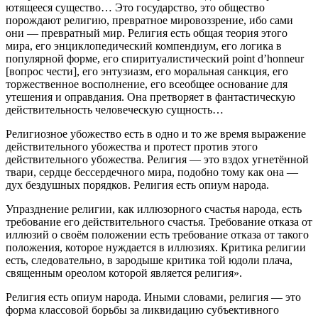
ютящееся существо… Это государство, это общество
порождают религию, превратное мировоззрение, ибо сами
они — превратный мир. Религия есть общая теория этого
мира, его энциклопедический компендиум, его логика в
популярной форме, его спиритуалистический point d’honneur
[вопрос чести], его энтузиазм, его моральная санкция, его
торжественное восполнение, его всеобщее основание для
утешения и оправдания. Она претворяет в фантастическую
действительность человеческую сущность…
Религиозное убожество есть в одно и то же время выражение
действительного убожества и протест против этого
действительного убожества. Религия — это вздох угнетённой
твари, сердце бессердечного мира, подобно тому как она —
дух бездушных порядков. Религия есть опиум народа.
Упразднение религии, как иллюзорного счастья народа, есть
требование его действительного счастья. Требование отказа от
иллюзий о своём положении есть требование отказа от такого
положения, которое нуждается в иллюзиях. Критика религии
есть, следовательно, в зародыше критика той юдоли плача,
священным ореолом которой является религия».
Религия есть опиум народа. Иными словами, религия — это
форма классовой борьбы за ликвидацию субъективного