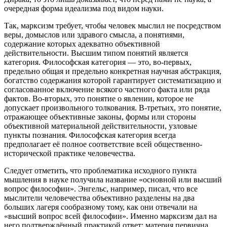
очередная форма идеализма под видом науки.
Так, марксизм требует, чтобы человек мыслил не посредством
веры, домыслов или здравого смысла, а понятиями,
содержание которых адекватно объективной
действительности. Высшим типом понятий является
категория. Философская категория — это, во-первых,
предельно общая и предельно конкретная научная абстракция,
богатство содержания которой гарантирует систематизацию и
согласованное включение всякого частного факта или ряда
фактов. Во-вторых, это понятие о явлении, которое не
допускает произвольного толкования. В-третьих, это понятие,
отражающее объективные законы, формы или стороны
объективной материальной действительности, узловые
пункты познания. Философская категория всегда
предполагает её полное соответствие всей общественно-
исторической практике человечества.
Следует отметить, что проблематика исходного пункта
мышления в науке получила название «основной или высший
вопрос философии». Энгельс, например, писал, что все
мыслители человечества объективно разделены на два
больших лагеря сообразному тому, как они отвечали на
«высший вопрос всей философии». Именно марксизм дал на
него подтверждённый практикой ответ: материя первична,