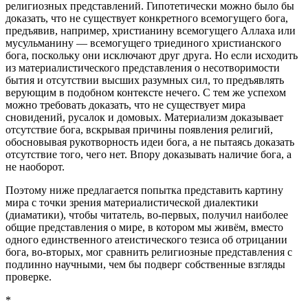
религиозных представлений. Гипотетически можно было бы
доказать, что не существует конкретного всемогущего бога,
предъявив, например, христианину всемогущего Аллаха или
мусульманину — всемогущего триединого христианского
бога, поскольку они исключают друг друга. Но если исходить
из материалистического представления о несотворимости
бытия и отсутствии высших разумных сил, то предъявлять
верующим в подобном контексте нечего. С тем же успехом
можно требовать доказать, что не существует мира
сновидений, русалок и домовых. Материализм доказывает
отсутствие бога, вскрывая причины появления религий,
обосновывая рукотворность идеи бога, а не пытаясь доказать
отсутствие того, чего нет. Впору доказывать наличие бога, а
не наоборот.
Поэтому ниже предлагается попытка представить картину
мира с точки зрения материалистической диалектики
(диаматики), чтобы читатель, во-первых, получил наиболее
общие представления о мире, в котором мы живём, вместо
одного единственного атеистического тезиса об отрицании
бога, во-вторых, мог сравнить религиозные представления с
подлинно научными, чем бы подверг собственные взгляды
проверке.
*