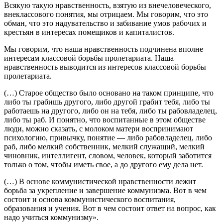
Всякую такую нравственность, взятую из внечеловеческого,
внеклассового понятия, мы отрицаем. Мы говорим, что это
обман, что это надувательство и забивание умов рабочих и
крестьян в интересах помещиков и капиталистов.
Мы говорим, что наша нравственность подчинена вполне
интересам классовой борьбы пролетариата. Наша
нравственность выводится из интересов классовой борьбы
пролетариата.
(…) Старое общество было основано на таком принципе, что
либо ты грабишь другого, либо другой грабит тебя, либо ты
работаешь на другого, либо он на тебя, либо ты рабовладелец,
либо ты раб. И понятно, что воспитанные в этом обществе
люди, можно сказать, с молоком матери воспринимают
психологию, привычку, понятие — либо рабовладелец, либо
раб, либо мелкий собственник, мелкий служащий, мелкий
чиновник, интеллигент, словом, человек, который заботится
только о том, чтобы иметь свое, а до другого ему дела нет.
(…) В основе коммунистической нравственности лежит
борьба за укрепление и завершение коммунизма. Вот в чем
состоит и основа коммунистического воспитания,
образования и учения. Вот в чем состоит ответ на вопрос, как
надо учиться коммунизму».