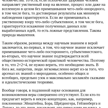
человечества. То есть, если психически здоровый человек
направляет умственный взор на явление, процесс или даже на
вселенную в целом без примешивания чего-либо инородного,
в том числе бога, то достоверные результаты как минимум
наблюдения гарантируются. Если же примешивать к
умственному взору что-либо субъективное, в том числе бога,
гарантируется искажение полученных данных или
выработанных идей, то есть ложные представления. Такова
природа мышления.
Таким образом, разница между научным знанием и верой
заключается, во-первых, в том, что научное знание исключает
примешивание чего-либо постороннего, субъективистского,
во-вторых, что научное знание подтверждается всей
общественно-исторической практикой человечества. Поэтому
в то, что 2×2=4, не нужно верить, это необходимо знать. В
бога же, напротив, люди легкомысленно верят из-за того, что
арсенал их знаний о мироздании, особенно общих и
всеобщих, предельно узок и максимально захламлён сказками
и идеалистическими теориями.
Вообще говоря, в подлинной науке основания для
возникновения веры совершенно отсутствуют. Если кто-то
предлагает верить в некую концепцию, как, например,
поклонники Эйнштейна, Бора, Шрёдингера, Гейзинберга и
Дирака, то это лишь доказывает, что перед нами не наука, а