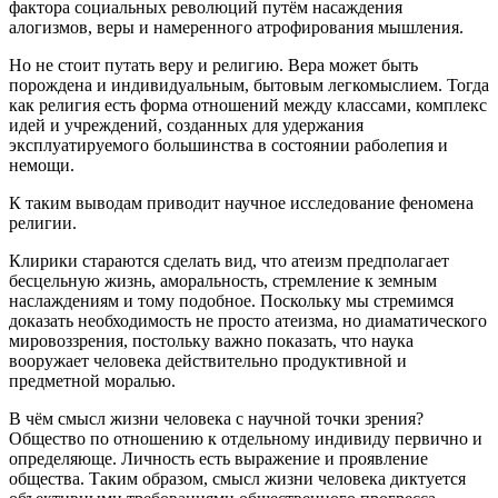
фактора социальных революций путём насаждения
алогизмов, веры и намеренного атрофирования мышления.
Но не стоит путать веру и религию. Вера может быть
порождена и индивидуальным, бытовым легкомыслием. Тогда
как религия есть форма отношений между классами, комплекс
идей и учреждений, созданных для удержания
эксплуатируемого большинства в состоянии раболепия и
немощи.
К таким выводам приводит научное исследование феномена
религии.
Клирики стараются сделать вид, что атеизм предполагает
бесцельную жизнь, аморальность, стремление к земным
наслаждениям и тому подобное. Поскольку мы стремимся
доказать необходимость не просто атеизма, но диаматического
мировоззрения, постольку важно показать, что наука
вооружает человека действительно продуктивной и
предметной моралью.
В чём смысл жизни человека с научной точки зрения?
Общество по отношению к отдельному индивиду первично и
определяюще. Личность есть выражение и проявление
общества. Таким образом, смысл жизни человека диктуется