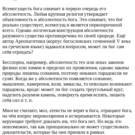
Всемогущесть бога означает в первую очередь его
абсолютность. Любая крупная религия утверждает
объективность и абсолютность бога. Это означает, что бог
реально существует, всемогущ и является первопричиной
всего. Однако логическая конструкция абсолютности
разумного существа противоречива по своей природе. Ещё
автор Ареопагитики (корпус богословских сочинений V века
на греческом языке) задавался вопросом, может ли бог сам
себя отрицать?
Бесспорна, например, абсолютность тех или иных законов
физики или химии в пределах их проявления, однако законы
природы лишены сознания, поэтому никаких парадоксов не
сулят. Когда же у абсолютности появляется сознание,
мышление, намерения, воля, замыслы, то невольно возникают
парадоксы, вроде: может ли бог создать треугольный круг,
наделить разумом камень, повернуть время вспять, лишить
себя сил и т. п.
Многие считают, мол, атеисты не верят в бога, отрицают бога,
на чём вопрос мировоззрения и исчерпывается. Некоторые
верующие требуют доказать им, что бога нет. Но ведь это
невозможно, так как принципиально не может существовать
доказательств, которые бы они приняли в рамках