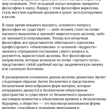
мир познаваем. Этот исходный посыл впервые превратил
философию в науку. Наряду с этим философия марксизма
стала могучим идейным оружием в руках эксплуатируемых
классов.
В наше время никакого высшего, основного вопроса
философии не существует — либо человек стоит на почве
научного мышления и признаёт марксистскую аксиому, либо
он занимается спекуляциями. Теперь вся ненаучная
философия, все представители обветшалого идеализма,
профессорского «объективизма» и салонной «мудрости»
занялись отрицанием постановки самого вопроса и,
разумеется, марксистской аксиомы. Все философские
направления, которые возникли на почве «третьего пути»,
представляют собой идейный мусор: академическую жвачку
или салонную болтовню.
В расширенном изложении данная аксиома диаматики звучит
следующим образом: бытие бесконечно и представлено
бесконечным многообразием форм материи, которые
непрерывно движутся в бесконечном объективном
пространстве и существуют от бесконечного прошлого
настоящим моментом в объективном времени к бесконечному
будущему, а общество — это высокоорганизованная форма
материи, способная к познанию мироздания и