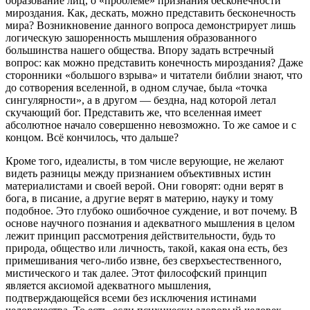
образование лиц, о «проблеме» признания бесконечности
мироздания. Как, дескать, можно представить бесконечность
мира? Возникновение данного вопроса демонстрирует лишь
логическую зашоренность мышления образованного
большинства нашего общества. Впору задать встречный
вопрос: как можно представить конечность мироздания? Даже
сторонники «большого взрыва» и читатели библии знают, что
до сотворения вселенной, в одном случае, была «точка
сингулярности», а в другом — бездна, над которой летал
скучающий бог. Представить же, что вселенная имеет
абсолютное начало совершенно невозможно. То же самое и с
концом. Всё кончилось, что дальше?
Кроме того, идеалисты, в том числе верующие, не желают
видеть разницы между признанием объективных истин
материалистами и своей верой. Они говорят: одни верят в
бога, в писание, а другие верят в материю, науку и тому
подобное. Это глубоко ошибочное суждение, и вот почему. В
основе научного познания и адекватного мышления в целом
лежит принцип рассмотрения действительности, будь то
природа, общество или личность, такой, какая она есть, без
примешивания чего-либо извне, без сверхъестественного,
мистического и так далее. Этот философский принцип
является аксиомой адекватного мышления,
подтверждающейся всеми без исключения истинами