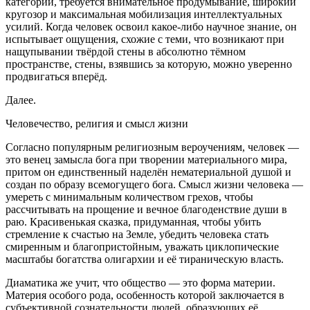
категории, требуется внимательное продумывание, широкий
кругозор и максимальная мобилизация интеллектуальных
усилий. Когда человек освоил какое-либо научное знание, он
испытывает ощущения, схожие с теми, что возникают при
нащупывании твёрдой стены в абсолютно тёмном
пространстве, стены, взявшись за которую, можно уверенно
продвигаться вперёд.
Далее.
Человечество, религия и смысл жизни
Согласно популярным религиозным вероучениям, человек —
это венец замысла бога при творении материального мира,
притом он единственный наделён нематериальной душой и
создан по образу всемогущего бога. Смысл жизни человека —
умереть с минимальным количеством грехов, чтобы
рассчитывать на прощение и вечное благоденствие души в
раю. Красивенькая сказка, придуманная, чтобы убить
стремление к счастью на Земле, убедить человека стать
смиренным и благопристойным, уважать циклопические
масштабы богатства олигархии и её тираническую власть.
Диаматика же учит, что общество — это форма материи.
Материя особого рода, особенность которой заключается в
субъективной сознательности людей, образующих её.