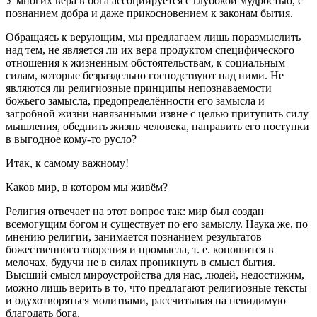
У многих вера в бога ассоциируется с глубокой мудростью, с
познанием добра и даже прикосновением к законам бытия.
Обращаясь к верующим, мы предлагаем лишь поразмыслить
над тем, не является ли их вера продуктом специфического
отношения к жизненным обстоятельствам, к социальным
силам, которые безраздельно господствуют над ними. Не
являются ли религиозные принципы непознаваемости
божьего замысла, предопределённости его замысла и
загробной жизни навязанными извне с целью притупить силу
мышления, обеднить жизнь человека, направить его поступки
в выгодное кому-то русло?
Итак, к самому важному!
Каков мир, в котором мы живём?
Религия отвечает на этот вопрос так: мир был создан
всемогущим богом и существует по его замыслу. Наука же, по
мнению религии, занимается познанием результатов
божественного творения и промысла, т. е. копошится в
мелочах, будучи не в силах проникнуть в смысл бытия.
Высший смысл мироустройства для нас, людей, недостижим,
можно лишь верить в то, что предлагают религиозные тексты
и одухотворяться молитвами, рассчитывая на невидимую
благодать бога.