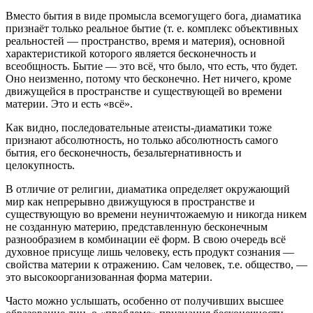
Вместо бытия в виде промысла всемогущего бога, диаматика
признаёт только реальное бытие (т. е. комплекс объективных
реальностей — пространство, время и материя), основной
характеристикой которого является бесконечность и
всеобщность. Бытие — это всё, что было, что есть, что будет.
Оно неизменно, потому что бесконечно. Нет ничего, кроме
движущейся в пространстве и существующей во времени
материи. Это и есть «всё».
Как видно, последовательные атеисты-диаматики тоже
признают абсолютность, но только абсолютность самого
бытия, его бесконечность, безальтернативность и
целокупность.
В отличие от религии, диаматика определяет окружающий
мир как непрерывно движущуюся в пространстве и
существующую во времени неуничтожаемую и никогда никем
не созданную материю, представленную бесконечным
разнообразием в комбинации её форм. В свою очередь всё
духовное присуще лишь человеку, есть продукт сознания —
свойства материи к отражению. Сам человек, т.е. общество, —
это высокоорганизованная форма материи.
Часто можно услышать, особенно от получивших высшее