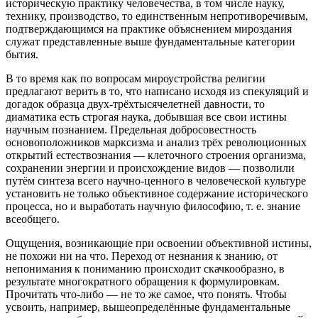
историческую практику человечества, в том числе науку,
технику, производство, то единственным непротиворечивым,
подтверждающимся на практике объяснением мироздания
служат представленные выше фундаментальные категории
бытия.
В то время как по вопросам мироустройства религии
предлагают верить в то, что написано исходя из спекуляций и
догадок образца двух-трёхтысячелетней давности, то
диаматика есть строгая наука, добывшая все свои истины
научным познанием. Предельная добросовестность
основоположников марксизма и анализ трёх революционных
открытий естествознания — клеточного строения организма,
сохранении энергии и происхождение видов — позволили
путём синтеза всего научно-ценного в человеческой культуре
установить не только объективное содержание исторического
процесса, но и выработать научную философию, т. е. знание
всеобщего.
Ощущения, возникающие при освоении объективной истины,
не похожи ни на что. Переход от незнания к знанию, от
непонимания к пониманию происходит скачкообразно, в
результате многократного обращения к формулировкам.
Прочитать что-либо — не то же самое, что понять. Чтобы
усвоить, например, вышеопределённые фундаментальные